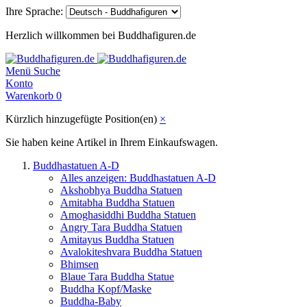
Ihre Sprache:
Herzlich willkommen bei Buddhafiguren.de
Menü
Suche
Konto
Warenkorb
0
Kürzlich hinzugefügte Position(en)
×
Sie haben keine Artikel in Ihrem Einkaufswagen.
Buddhastatuen A-D
Alles anzeigen: Buddhastatuen A-D
Akshobhya Buddha Statuen
Amitabha Buddha Statuen
Amoghasiddhi Buddha Statuen
Angry Tara Buddha Statuen
Amitayus Buddha Statuen
Avalokiteshvara Buddha Statuen
Bhimsen
Blaue Tara Buddha Statue
Buddha Kopf/Maske
Buddha-Baby