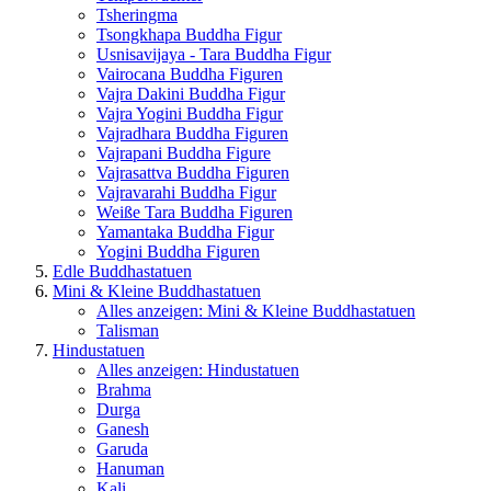
Tsheringma
Tsongkhapa Buddha Figur
Usnisavijaya - Tara Buddha Figur
Vairocana Buddha Figuren
Vajra Dakini Buddha Figur
Vajra Yogini Buddha Figur
Vajradhara Buddha Figuren
Vajrapani Buddha Figure
Vajrasattva Buddha Figuren
Vajravarahi Buddha Figur
Weiße Tara Buddha Figuren
Yamantaka Buddha Figur
Yogini Buddha Figuren
Edle Buddhastatuen
Mini & Kleine Buddhastatuen
Alles anzeigen: Mini & Kleine Buddhastatuen
Talisman
Hindustatuen
Alles anzeigen: Hindustatuen
Brahma
Durga
Ganesh
Garuda
Hanuman
Kali