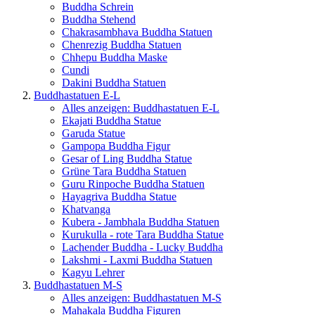
Buddha Schrein
Buddha Stehend
Chakrasambhava Buddha Statuen
Chenrezig Buddha Statuen
Chhepu Buddha Maske
Cundi
Dakini Buddha Statuen
Buddhastatuen E-L
Alles anzeigen: Buddhastatuen E-L
Ekajati Buddha Statue
Garuda Statue
Gampopa Buddha Figur
Gesar of Ling Buddha Statue
Grüne Tara Buddha Statuen
Guru Rinpoche Buddha Statuen
Hayagriva Buddha Statue
Khatvanga
Kubera - Jambhala Buddha Statuen
Kurukulla - rote Tara Buddha Statue
Lachender Buddha - Lucky Buddha
Lakshmi - Laxmi Buddha Statuen
Kagyu Lehrer
Buddhastatuen M-S
Alles anzeigen: Buddhastatuen M-S
Mahakala Buddha Figuren