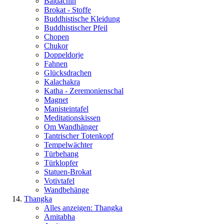
Baldachin
Brokat - Stoffe
Buddhistische Kleidung
Buddhistischer Pfeil
Chopen
Chukor
Doppeldorje
Fahnen
Glücksdrachen
Kalachakra
Katha - Zeremonienschal
Magnet
Manisteintafel
Meditationskissen
Om Wandhänger
Tantrischer Totenkopf
Tempelwächter
Türbehang
Türklopfer
Statuen-Brokat
Votivtafel
Wandbehänge
Thangka
Alles anzeigen: Thangka
Amitabha