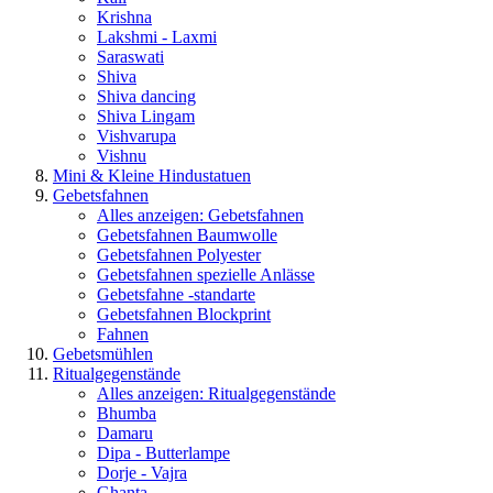
Krishna
Lakshmi - Laxmi
Saraswati
Shiva
Shiva dancing
Shiva Lingam
Vishvarupa
Vishnu
Mini & Kleine Hindustatuen
Gebetsfahnen
Alles anzeigen: Gebetsfahnen
Gebetsfahnen Baumwolle
Gebetsfahnen Polyester
Gebetsfahnen spezielle Anlässe
Gebetsfahne -standarte
Gebetsfahnen Blockprint
Fahnen
Gebetsmühlen
Ritualgegenstände
Alles anzeigen: Ritualgegenstände
Bhumba
Damaru
Dipa - Butterlampe
Dorje - Vajra
Ghanta