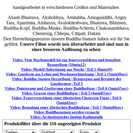
handgearbeitet in verschiedenen Größen und Materialien
Akash-Bhairava, Akshobhya, Amitabha, Amogasiddhi, Angry
Tara, Aparimita, Amitayus, Avalokiteshvara, Bhairava, Bhimsen,
Buddha-Kopf, Buddha-Maske, Buddha-Schrein, Chakrasambhava,
Chenrezig, Chhepu, Citipati, Dakini
Den Herstellungsprozess unserer Buddha-Statuen haben wir für Sie
gefilmt.
Unsere Filme wurde neu überarbeitet und sind nun in
einer besseren Auflösung zu sehen
:
Video: Vom Wachsmodell bis zur feuervergoldeten und bemalten
Bronzefigur (34min12)
Video: Modell Anfertigung aus Wachs | Teil 1 (8min10)
Video: Gussform aus Lehm und Wachausschmelzung | Teil 2 (5min30sec)
Video: Buddha Statuen Herstellung | Bronzeguss und Brennen der
Gussformen | Teil 3
Video: Punzierung und Ziselierung einer Buddhafigur | Teil 4 (5min55sec)
Video: Gravur einer Buddhafigur | Teil 5 (4min07sec)
Video: Feuervergoldung einer tibetischen Chenrezig Figur | Teil 6
(5min42sec)
Video: Bemalung einer tibetischen Buddhafigur | Teil 7 (6min06sec)
Video: Buddhastatuen werden verpackt
Video: Archeologisches Institut Kathmandu
Produktfilter über die 116 angezeigten Produkte