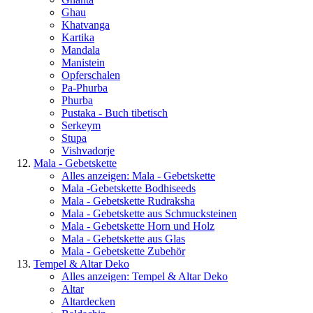
Ghau
Khatvanga
Kartika
Mandala
Manistein
Opferschalen
Pa-Phurba
Phurba
Pustaka - Buch tibetisch
Serkeym
Stupa
Vishvadorje
Mala - Gebetskette
Alles anzeigen: Mala - Gebetskette
Mala -Gebetskette Bodhiseeds
Mala - Gebetskette Rudraksha
Mala - Gebetskette aus Schmucksteinen
Mala - Gebetskette Horn und Holz
Mala - Gebetskette aus Glas
Mala - Gebetskette Zubehör
Tempel & Altar Deko
Alles anzeigen: Tempel & Altar Deko
Altar
Altardecken