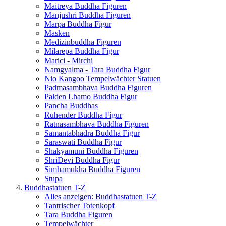
Maitreya Buddha Figuren
Manjushri Buddha Figuren
Marpa Buddha Figur
Masken
Medizinbuddha Figuren
Milarepa Buddha Figur
Marici - Mirchi
Namgyalma - Tara Buddha Figur
Nio Kangoo Tempelwächter Statuen
Padmasambhava Buddha Figuren
Palden Lhamo Buddha Figur
Pancha Buddhas
Ruhender Buddha Figur
Ratnasambhava Buddha Figuren
Samantabhadra Buddha Figur
Saraswati Buddha Figur
Shakyamuni Buddha Figuren
ShriDevi Buddha Figur
Simhamukha Buddha Figuren
Stupa
Buddhastatuen T-Z
Alles anzeigen: Buddhastatuen T-Z
Tantrischer Totenkopf
Tara Buddha Figuren
Tempelwächter