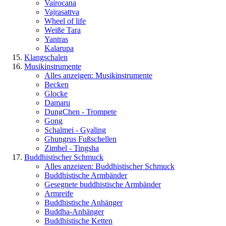
Vairocana
Vajrasattva
Wheel of life
Weiße Tara
Yantras
Kalarupa
Klangschalen
Musikinstrumente
Alles anzeigen: Musikinstrumente
Becken
Glocke
Damaru
DungChen - Trompete
Gong
Schalmei - Gyaling
Ghungrus Fußschellen
Zimbel - Tingsha
Buddhistischer Schmuck
Alles anzeigen: Buddhistischer Schmuck
Buddhistische Armbänder
Gesegnete buddhistische Armbänder
Armreife
Buddhistische Anhänger
Buddha-Anhänger
Buddhistische Ketten