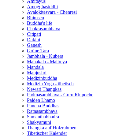
Amitayus
Amogghasiddhi
Avalokitesvara - Chenresi
Bhimsen
Buddha's life
Chakrasambhava
Citipati
Dakini
Ganesh
Grüne Tara
Jambhala - Kubera
Mahakala - Maitreya
Mandala
Manjushri
Medizinbuddha
Medizin Yoga - tibetisch
Newari Thangkas
Padmasambhava - Guru Rinpoche
Palden Lhamo
Pancha Buddhas
Ratnasambhava
Samanthabhadra
Shakyamuni
Thangka auf Holzrahmen
Tibetischer Kalender