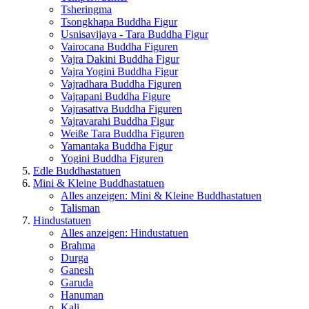
Tsheringma
Tsongkhapa Buddha Figur
Usnisavijaya - Tara Buddha Figur
Vairocana Buddha Figuren
Vajra Dakini Buddha Figur
Vajra Yogini Buddha Figur
Vajradhara Buddha Figuren
Vajrapani Buddha Figure
Vajrasattva Buddha Figuren
Vajravarahi Buddha Figur
Weiße Tara Buddha Figuren
Yamantaka Buddha Figur
Yogini Buddha Figuren
Edle Buddhastatuen
Mini & Kleine Buddhastatuen
Alles anzeigen: Mini & Kleine Buddhastatuen
Talisman
Hindustatuen
Alles anzeigen: Hindustatuen
Brahma
Durga
Ganesh
Garuda
Hanuman
Kali