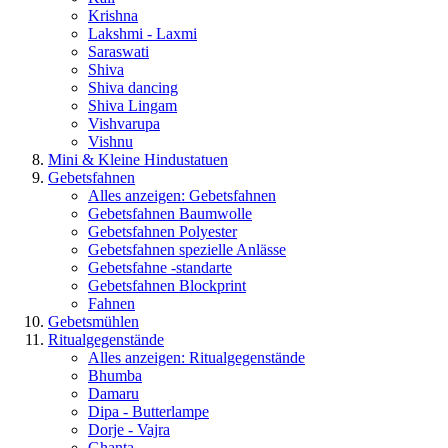
Krishna
Lakshmi - Laxmi
Saraswati
Shiva
Shiva dancing
Shiva Lingam
Vishvarupa
Vishnu
Mini & Kleine Hindustatuen
Gebetsfahnen
Alles anzeigen: Gebetsfahnen
Gebetsfahnen Baumwolle
Gebetsfahnen Polyester
Gebetsfahnen spezielle Anlässe
Gebetsfahne -standarte
Gebetsfahnen Blockprint
Fahnen
Gebetsmühlen
Ritualgegenstände
Alles anzeigen: Ritualgegenstände
Bhumba
Damaru
Dipa - Butterlampe
Dorje - Vajra
Ghanta