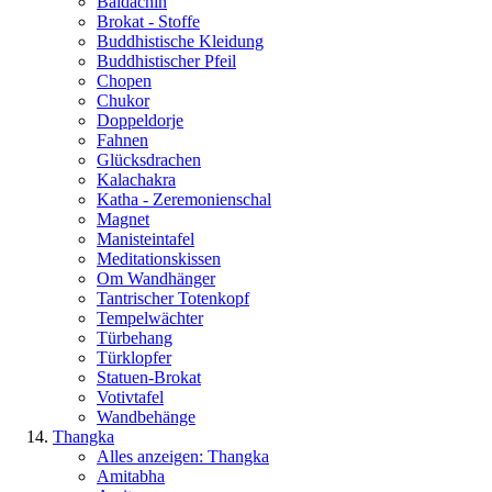
Baldachin
Brokat - Stoffe
Buddhistische Kleidung
Buddhistischer Pfeil
Chopen
Chukor
Doppeldorje
Fahnen
Glücksdrachen
Kalachakra
Katha - Zeremonienschal
Magnet
Manisteintafel
Meditationskissen
Om Wandhänger
Tantrischer Totenkopf
Tempelwächter
Türbehang
Türklopfer
Statuen-Brokat
Votivtafel
Wandbehänge
Thangka
Alles anzeigen: Thangka
Amitabha