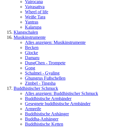
Vairocana
Vajrasattva
Wheel of life
Weiße Tara
Yantras
Kalarupa
Klangschalen
Musikinstrumente
Alles anzeigen: Musikinstrumente
Becken
Glocke
Damaru
DungChen - Trompete
Gong
Schalmei - Gyaling
Ghungrus Fußschellen
Zimbel - Tingsha
Buddhistischer Schmuck
Alles anzeigen: Buddhistischer Schmuck
Buddhistische Armbänder
Gesegnete buddhistische Armbänder
Armreife
Buddhistische Anhänger
Buddha-Anhänger
Buddhistische Ketten