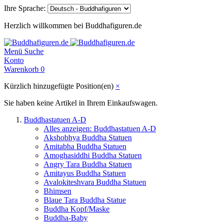
Ihre Sprache:
Herzlich willkommen bei Buddhafiguren.de
Menü
Suche
Konto
Warenkorb
0
Kürzlich hinzugefügte Position(en)
×
Sie haben keine Artikel in Ihrem Einkaufswagen.
Buddhastatuen A-D
Alles anzeigen: Buddhastatuen A-D
Akshobhya Buddha Statuen
Amitabha Buddha Statuen
Amoghasiddhi Buddha Statuen
Angry Tara Buddha Statuen
Amitayus Buddha Statuen
Avalokiteshvara Buddha Statuen
Bhimsen
Blaue Tara Buddha Statue
Buddha Kopf/Maske
Buddha-Baby