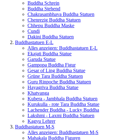
Buddha Schrein
Buddha Stehend
Chakrasambhava Buddha Statuen
Chenrezig Buddha Statuen
Chhepu Buddha Maske
Cundi
Dakini Buddha Statuen
Buddhastatuen E-L
Alles anzeigen: Buddhastatuen E-L
Ekajati Buddha Statue
Garuda Statue
Gampopa Buddha Figur
Gesar of Ling Buddha Statue
Grüne Tara Buddha Statuen
Guru Rinpoche Buddha Statuen
Hayagriva Buddha Statue
Khatvanga
Kubera - Jambhala Buddha Statuen
Kurukulla - rote Tara Buddha Statue
Lachender Buddha - Lucky Buddha
Lakshmi - Laxmi Buddha Statuen
Kagyu Lehrer
Buddhastatuen M-S
Alles anzeigen: Buddhastatuen M-S
Mahakala Buddha Figuren