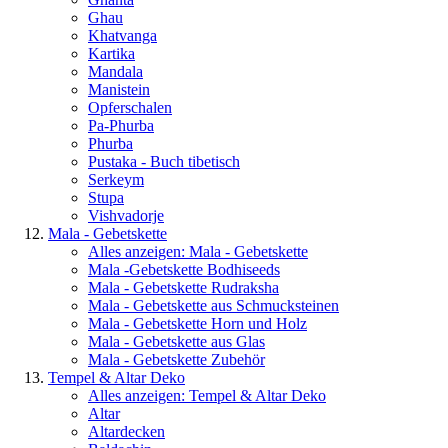
Ghau
Khatvanga
Kartika
Mandala
Manistein
Opferschalen
Pa-Phurba
Phurba
Pustaka - Buch tibetisch
Serkeym
Stupa
Vishvadorje
Mala - Gebetskette
Alles anzeigen: Mala - Gebetskette
Mala -Gebetskette Bodhiseeds
Mala - Gebetskette Rudraksha
Mala - Gebetskette aus Schmucksteinen
Mala - Gebetskette Horn und Holz
Mala - Gebetskette aus Glas
Mala - Gebetskette Zubehör
Tempel & Altar Deko
Alles anzeigen: Tempel & Altar Deko
Altar
Altardecken