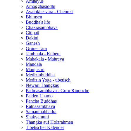
Amitayus
Amogghasiddhi
Avalokitesvara - Chenresi
Bhimsen
Buddha's life
Chakrasambhava
Citipati
Dakini
Ganesh
Grüne Tara
Jambhala - Kubera
Mahakala - Maitreya
Mandala
Manjushri
Medizinbuddha
Medizin Yoga - tibetisch
Newari Thangkas
Padmasambhava - Guru Rinpoche
Palden Lhamo
Pancha Buddhas
Ratnasambhava
Samanthabhadra
Shakyamuni
Thangka auf Holzrahmen
Tibetischer Kalender