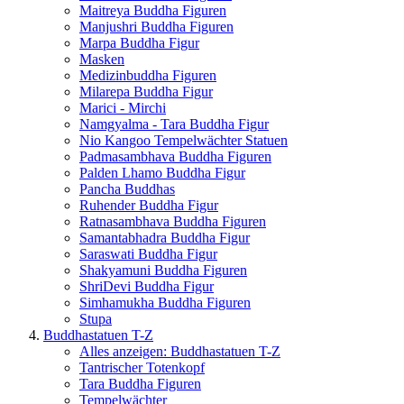
Maitreya Buddha Figuren
Manjushri Buddha Figuren
Marpa Buddha Figur
Masken
Medizinbuddha Figuren
Milarepa Buddha Figur
Marici - Mirchi
Namgyalma - Tara Buddha Figur
Nio Kangoo Tempelwächter Statuen
Padmasambhava Buddha Figuren
Palden Lhamo Buddha Figur
Pancha Buddhas
Ruhender Buddha Figur
Ratnasambhava Buddha Figuren
Samantabhadra Buddha Figur
Saraswati Buddha Figur
Shakyamuni Buddha Figuren
ShriDevi Buddha Figur
Simhamukha Buddha Figuren
Stupa
Buddhastatuen T-Z
Alles anzeigen: Buddhastatuen T-Z
Tantrischer Totenkopf
Tara Buddha Figuren
Tempelwächter