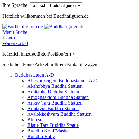
Ihre Sprache:
Herzlich willkommen bei Buddhafiguren.de
Menü
Suche
Konto
Warenkorb
0
Kürzlich hinzugefügte Position(en)
×
Sie haben keine Artikel in Ihrem Einkaufswagen.
Buddhastatuen A-D
Alles anzeigen: Buddhastatuen A-D
Akshobhya Buddha Statuen
Amitabha Buddha Statuen
Amoghasiddhi Buddha Statuen
Angry Tara Buddha Statuen
Amitayus Buddha Statuen
Avalokiteshvara Buddha Statuen
Bhimsen
Blaue Tara Buddha Statue
Buddha Kopf/Maske
Buddha-Baby