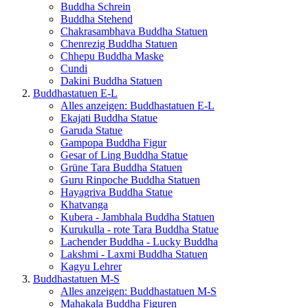
Buddha Schrein
Buddha Stehend
Chakrasambhava Buddha Statuen
Chenrezig Buddha Statuen
Chhepu Buddha Maske
Cundi
Dakini Buddha Statuen
Buddhastatuen E-L
Alles anzeigen: Buddhastatuen E-L
Ekajati Buddha Statue
Garuda Statue
Gampopa Buddha Figur
Gesar of Ling Buddha Statue
Grüne Tara Buddha Statuen
Guru Rinpoche Buddha Statuen
Hayagriva Buddha Statue
Khatvanga
Kubera - Jambhala Buddha Statuen
Kurukulla - rote Tara Buddha Statue
Lachender Buddha - Lucky Buddha
Lakshmi - Laxmi Buddha Statuen
Kagyu Lehrer
Buddhastatuen M-S
Alles anzeigen: Buddhastatuen M-S
Mahakala Buddha Figuren