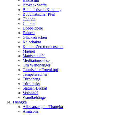
Baldachin
Brokat - Stoffe
Buddhistische Kleidung
Buddhistischer Pfeil
Chopen
Chukor
Doppeldorje
Fahnen
Glücksdrachen
Kalachakra
Katha - Zeremonienschal
Magnet
Manisteintafel
Meditationskissen
Om Wandhänger
Tantrischer Totenkopf
Tempelwächter
Türbehang
Türklopfer
Statuen-Brokat
Votivtafel
Wandbehänge
Thangka
Alles anzeigen: Thangka
Amitabha