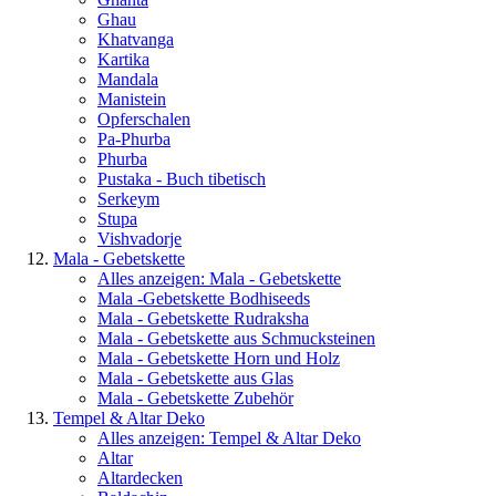
Ghau
Khatvanga
Kartika
Mandala
Manistein
Opferschalen
Pa-Phurba
Phurba
Pustaka - Buch tibetisch
Serkeym
Stupa
Vishvadorje
Mala - Gebetskette
Alles anzeigen: Mala - Gebetskette
Mala -Gebetskette Bodhiseeds
Mala - Gebetskette Rudraksha
Mala - Gebetskette aus Schmucksteinen
Mala - Gebetskette Horn und Holz
Mala - Gebetskette aus Glas
Mala - Gebetskette Zubehör
Tempel & Altar Deko
Alles anzeigen: Tempel & Altar Deko
Altar
Altardecken