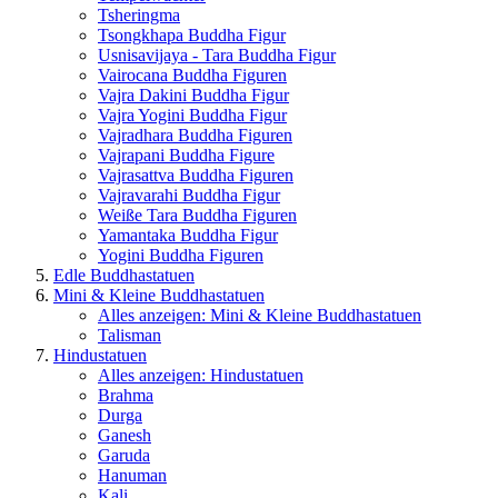
Tsheringma
Tsongkhapa Buddha Figur
Usnisavijaya - Tara Buddha Figur
Vairocana Buddha Figuren
Vajra Dakini Buddha Figur
Vajra Yogini Buddha Figur
Vajradhara Buddha Figuren
Vajrapani Buddha Figure
Vajrasattva Buddha Figuren
Vajravarahi Buddha Figur
Weiße Tara Buddha Figuren
Yamantaka Buddha Figur
Yogini Buddha Figuren
Edle Buddhastatuen
Mini & Kleine Buddhastatuen
Alles anzeigen: Mini & Kleine Buddhastatuen
Talisman
Hindustatuen
Alles anzeigen: Hindustatuen
Brahma
Durga
Ganesh
Garuda
Hanuman
Kali