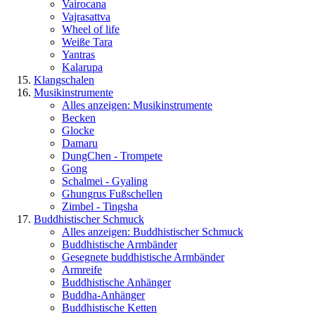
Vairocana
Vajrasattva
Wheel of life
Weiße Tara
Yantras
Kalarupa
Klangschalen
Musikinstrumente
Alles anzeigen: Musikinstrumente
Becken
Glocke
Damaru
DungChen - Trompete
Gong
Schalmei - Gyaling
Ghungrus Fußschellen
Zimbel - Tingsha
Buddhistischer Schmuck
Alles anzeigen: Buddhistischer Schmuck
Buddhistische Armbänder
Gesegnete buddhistische Armbänder
Armreife
Buddhistische Anhänger
Buddha-Anhänger
Buddhistische Ketten