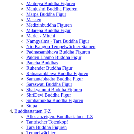
Maitreya Buddha Figuren
Manjushri Buddha Figuren
Marpa Buddha Figur
Masken
Medizinbuddha Figuren
Milarepa Buddha Figur
Marici - Mirchi
Namgyalma - Tara Buddha Figur
Nio Kangoo Tempelwächter Statuen
Padmasambhava Buddha Figuren
Palden Lhamo Buddha Figur
Pancha Buddhas
Ruhender Buddha Figur
Ratnasambhava Buddha Figuren
Samantabhadra Buddha Figur
Saraswati Buddha Figur
Shakyamuni Buddha Figuren
ShriDevi Buddha Figur
Simhamukha Buddha Figuren
Stupa
Buddhastatuen T-Z
Alles anzeigen: Buddhastatuen T-Z
Tantrischer Totenkopf
Tara Buddha Figuren
Tempelwächter