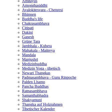
Amitayus
Amogghasiddhi
Avalokitesvara - Chenresi
Bhimsen
Buddha's life
Chakrasambhava
Citipati
Dakini
Ganesh
Grüne Tara
Jambhala - Kubera
Mahakala - Maitreya
Mandala
Manjushri
Medizinbuddha
Medizin Yoga - tibetisch
Newari Thangkas
Padmasambhava - Guru Rinpoche
Palden Lhamo
Pancha Buddhas
Ratnasambhava
Samanthabhadra
Shakyamuni
Thangka auf Holzrahmen
Tibetischer Kalender