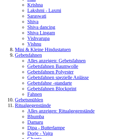
Krishna
Lakshmi - Laxmi
Saraswati
Shiva
Shiva dancing
Shiva Lingam
Vishvarupa
Vishnu
Mini & Kleine Hindustatuen
Gebetsfahnen
Alles anzeigen: Gebetsfahnen
Gebetsfahnen Baumwolle
Gebetsfahnen Polyester
Gebetsfahnen spezielle Anlässe
Gebetsfahne -standarte
Gebetsfahnen Blockprint
Fahnen
Gebetsmühlen
Ritualgegenstände
Alles anzeigen: Ritualgegenstände
Bhumba
Damaru
Dipa - Butterlampe
Dorje - Vajra
Ghanta