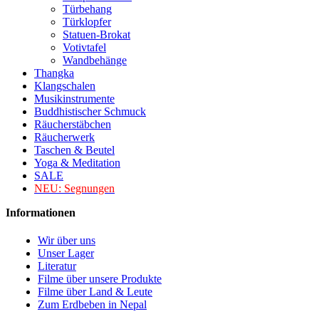
Türbehang
Türklopfer
Statuen-Brokat
Votivtafel
Wandbehänge
Thangka
Klangschalen
Musikinstrumente
Buddhistischer Schmuck
Räucherstäbchen
Räucherwerk
Taschen & Beutel
Yoga & Meditation
SALE
NEU:
Segnungen
Informationen
Wir über uns
Unser Lager
Literatur
Filme über unsere Produkte
Filme über Land & Leute
Zum Erdbeben in Nepal