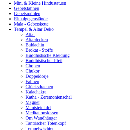
Mini & Kleine Hindustatuen
Gebetsfahnen
Gebetsmühlen
Ritualgegenstände
Mala - Gebetskette
Tempel & Altar Deko
Altar
Altardecken
Baldachin
Brokat - Stoffe
Buddhistische Kleidung
Buddhistischer Pfeil
Chopen
Chukor
Doppeldorje
Fahnen
Glücksdrachen
Kalachakra
Katha - Zeremonienschal
Magnet
Manisteintafel
Meditationskissen
Om Wandhänger
Tantrischer Totenkopf
Tempelwächter