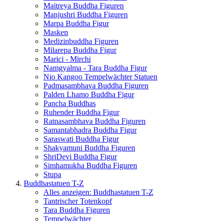
Maitreya Buddha Figuren
Manjushri Buddha Figuren
Marpa Buddha Figur
Masken
Medizinbuddha Figuren
Milarepa Buddha Figur
Marici - Mirchi
Namgyalma - Tara Buddha Figur
Nio Kangoo Tempelwächter Statuen
Padmasambhava Buddha Figuren
Palden Lhamo Buddha Figur
Pancha Buddhas
Ruhender Buddha Figur
Ratnasambhava Buddha Figuren
Samantabhadra Buddha Figur
Saraswati Buddha Figur
Shakyamuni Buddha Figuren
ShriDevi Buddha Figur
Simhamukha Buddha Figuren
Stupa
Buddhastatuen T-Z
Alles anzeigen: Buddhastatuen T-Z
Tantrischer Totenkopf
Tara Buddha Figuren
Tempelwächter