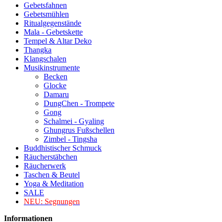
Gebetsfahnen
Gebetsmühlen
Ritualgegenstände
Mala - Gebetskette
Tempel & Altar Deko
Thangka
Klangschalen
Musikinstrumente
Becken
Glocke
Damaru
DungChen - Trompete
Gong
Schalmei - Gyaling
Ghungrus Fußschellen
Zimbel - Tingsha
Buddhistischer Schmuck
Räucherstäbchen
Räucherwerk
Taschen & Beutel
Yoga & Meditation
SALE
NEU:
Segnungen
Informationen