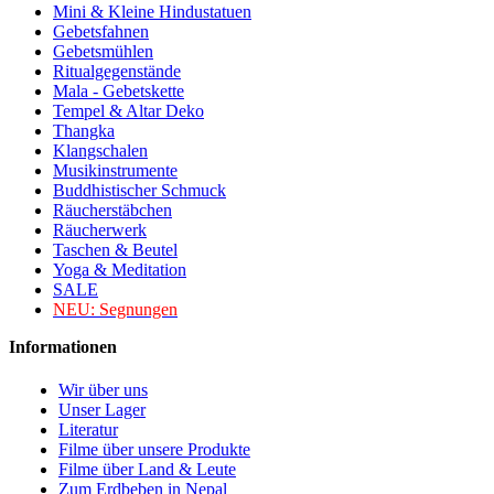
Mini & Kleine Hindustatuen
Gebetsfahnen
Gebetsmühlen
Ritualgegenstände
Mala - Gebetskette
Tempel & Altar Deko
Thangka
Klangschalen
Musikinstrumente
Buddhistischer Schmuck
Räucherstäbchen
Räucherwerk
Taschen & Beutel
Yoga & Meditation
SALE
NEU:
Segnungen
Informationen
Wir über uns
Unser Lager
Literatur
Filme über unsere Produkte
Filme über Land & Leute
Zum Erdbeben in Nepal