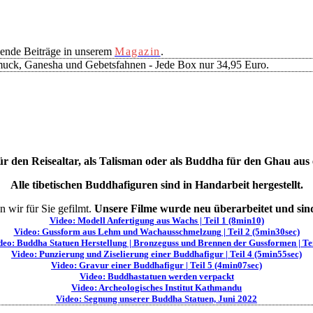
ende Beiträge in unserem
Magazin
.
muck, Ganesha und Gebetsfahnen - Jede Box nur 34,95 Euro.
ür den Reisealtar, als Talisman oder als Buddha für den Ghau aus
Alle tibetischen Buddhafiguren sind in Handarbeit hergestellt.
 wir für Sie gefilmt.
Unsere Filme wurde neu überarbeitet und sind
Video: Modell Anfertigung aus Wachs | Teil 1 (8min10)
Video: Gussform aus Lehm und Wachausschmelzung | Teil 2 (5min30sec)
deo: Buddha Statuen Herstellung | Bronzeguss und Brennen der Gussformen | Tei
Video: Punzierung und Ziselierung einer Buddhafigur | Teil 4 (5min55sec)
Video: Gravur einer Buddhafigur | Teil 5 (4min07sec)
Video: Buddhastatuen werden verpackt
Video: Archeologisches Institut Kathmandu
Video: Segnung unserer Buddha Statuen, Juni 2022