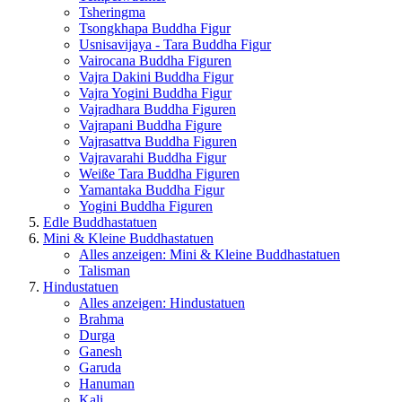
Tsheringma
Tsongkhapa Buddha Figur
Usnisavijaya - Tara Buddha Figur
Vairocana Buddha Figuren
Vajra Dakini Buddha Figur
Vajra Yogini Buddha Figur
Vajradhara Buddha Figuren
Vajrapani Buddha Figure
Vajrasattva Buddha Figuren
Vajravarahi Buddha Figur
Weiße Tara Buddha Figuren
Yamantaka Buddha Figur
Yogini Buddha Figuren
Edle Buddhastatuen
Mini & Kleine Buddhastatuen
Alles anzeigen: Mini & Kleine Buddhastatuen
Talisman
Hindustatuen
Alles anzeigen: Hindustatuen
Brahma
Durga
Ganesh
Garuda
Hanuman
Kali