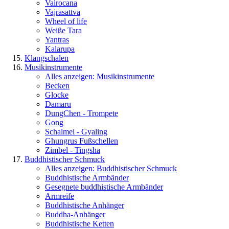
Vairocana
Vajrasattva
Wheel of life
Weiße Tara
Yantras
Kalarupa
Klangschalen
Musikinstrumente
Alles anzeigen: Musikinstrumente
Becken
Glocke
Damaru
DungChen - Trompete
Gong
Schalmei - Gyaling
Ghungrus Fußschellen
Zimbel - Tingsha
Buddhistischer Schmuck
Alles anzeigen: Buddhistischer Schmuck
Buddhistische Armbänder
Gesegnete buddhistische Armbänder
Armreife
Buddhistische Anhänger
Buddha-Anhänger
Buddhistische Ketten