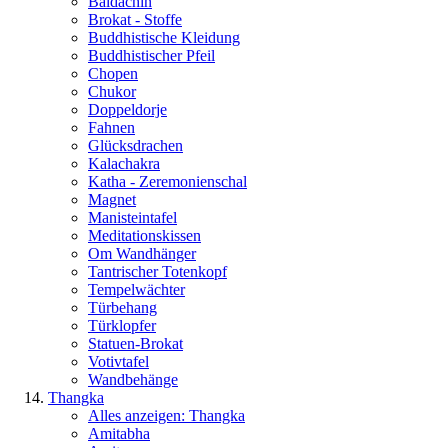
Baldachin
Brokat - Stoffe
Buddhistische Kleidung
Buddhistischer Pfeil
Chopen
Chukor
Doppeldorje
Fahnen
Glücksdrachen
Kalachakra
Katha - Zeremonienschal
Magnet
Manisteintafel
Meditationskissen
Om Wandhänger
Tantrischer Totenkopf
Tempelwächter
Türbehang
Türklopfer
Statuen-Brokat
Votivtafel
Wandbehänge
Thangka
Alles anzeigen: Thangka
Amitabha