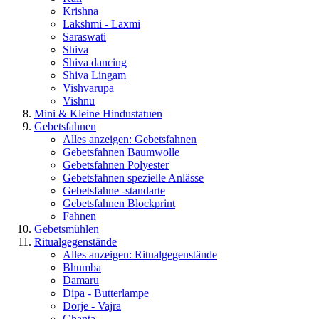
Krishna
Lakshmi - Laxmi
Saraswati
Shiva
Shiva dancing
Shiva Lingam
Vishvarupa
Vishnu
Mini & Kleine Hindustatuen
Gebetsfahnen
Alles anzeigen: Gebetsfahnen
Gebetsfahnen Baumwolle
Gebetsfahnen Polyester
Gebetsfahnen spezielle Anlässe
Gebetsfahne -standarte
Gebetsfahnen Blockprint
Fahnen
Gebetsmühlen
Ritualgegenstände
Alles anzeigen: Ritualgegenstände
Bhumba
Damaru
Dipa - Butterlampe
Dorje - Vajra
Ghanta