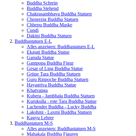
Buddha Schrein
Buddha Stehend
Chakrasambhava Buddha Statuen
Chenrezig Buddha Statuen
Chhepu Buddha Maske
Cundi
Dakini Buddha Statuen
Buddhastatuen E-L
Alles anzeigen: Buddhastatuen E-L
Ekajati Buddha Statue
Garuda Statue
Gampopa Buddha Figur
Gesar of Ling Buddha Statue
Grüne Tara Buddha Statuen
Guru Rinpoche Buddha Statuen
Hayagriva Buddha Statue
Khatvanga
Kubera - Jambhala Buddha Statuen
Kurukulla - rote Tara Buddha Statue
Lachender Buddha - Lucky Buddha
Lakshmi - Laxmi Buddha Statuen
Kagyu Lehrer
Buddhastatuen M-S
Alles anzeigen: Buddhastatuen M-S
Mahakala Buddha Figuren