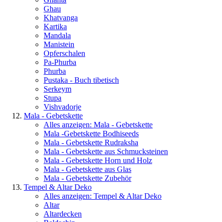
Ghau
Khatvanga
Kartika
Mandala
Manistein
Opferschalen
Pa-Phurba
Phurba
Pustaka - Buch tibetisch
Serkeym
Stupa
Vishvadorje
Mala - Gebetskette
Alles anzeigen: Mala - Gebetskette
Mala -Gebetskette Bodhiseeds
Mala - Gebetskette Rudraksha
Mala - Gebetskette aus Schmucksteinen
Mala - Gebetskette Horn und Holz
Mala - Gebetskette aus Glas
Mala - Gebetskette Zubehör
Tempel & Altar Deko
Alles anzeigen: Tempel & Altar Deko
Altar
Altardecken