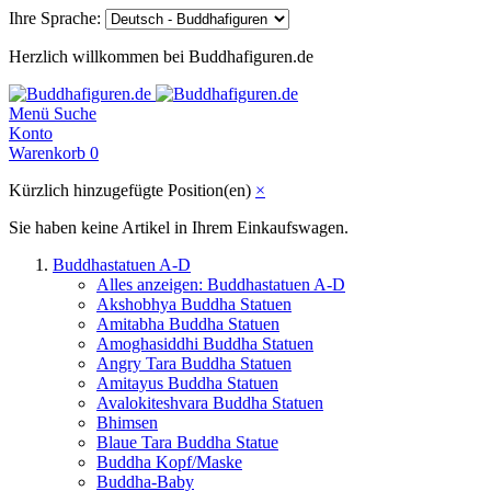
Ihre Sprache:
Herzlich willkommen bei Buddhafiguren.de
Menü
Suche
Konto
Warenkorb
0
Kürzlich hinzugefügte Position(en)
×
Sie haben keine Artikel in Ihrem Einkaufswagen.
Buddhastatuen A-D
Alles anzeigen: Buddhastatuen A-D
Akshobhya Buddha Statuen
Amitabha Buddha Statuen
Amoghasiddhi Buddha Statuen
Angry Tara Buddha Statuen
Amitayus Buddha Statuen
Avalokiteshvara Buddha Statuen
Bhimsen
Blaue Tara Buddha Statue
Buddha Kopf/Maske
Buddha-Baby