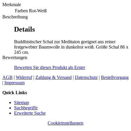
Merkmale
Farben
Rot-Weiß
Beschreibung
Details
Buddhistischer Schal zur Meditaion geeignet aus reiner
festgewebter Baumwolle in dunkelrot weiß. Größe Schal 86 x
245 cm.
Bewertungen
Bewerten Sie dieses Produkt als Erster
AGB
|
Widerruf
|
Zahlung & Versand
|
Datenschutz
|
Bestellvorgang
|
Impressum
Quick Links
Sitemap
Suchbegriffe
Erweiterte Suche
Cookieinstellungen