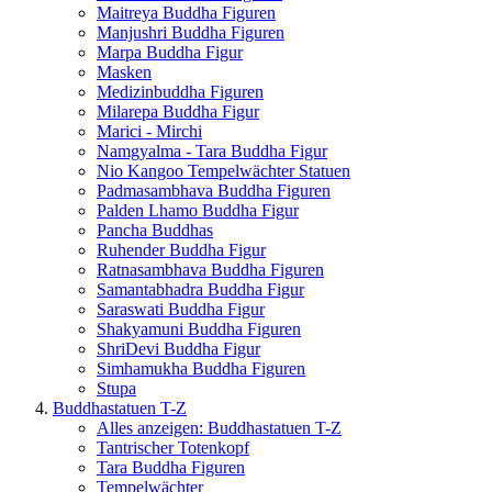
Maitreya Buddha Figuren
Manjushri Buddha Figuren
Marpa Buddha Figur
Masken
Medizinbuddha Figuren
Milarepa Buddha Figur
Marici - Mirchi
Namgyalma - Tara Buddha Figur
Nio Kangoo Tempelwächter Statuen
Padmasambhava Buddha Figuren
Palden Lhamo Buddha Figur
Pancha Buddhas
Ruhender Buddha Figur
Ratnasambhava Buddha Figuren
Samantabhadra Buddha Figur
Saraswati Buddha Figur
Shakyamuni Buddha Figuren
ShriDevi Buddha Figur
Simhamukha Buddha Figuren
Stupa
Buddhastatuen T-Z
Alles anzeigen: Buddhastatuen T-Z
Tantrischer Totenkopf
Tara Buddha Figuren
Tempelwächter