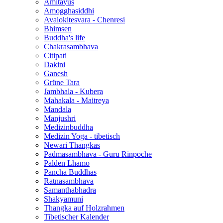
Amitayus
Amogghasiddhi
Avalokitesvara - Chenresi
Bhimsen
Buddha's life
Chakrasambhava
Citipati
Dakini
Ganesh
Grüne Tara
Jambhala - Kubera
Mahakala - Maitreya
Mandala
Manjushri
Medizinbuddha
Medizin Yoga - tibetisch
Newari Thangkas
Padmasambhava - Guru Rinpoche
Palden Lhamo
Pancha Buddhas
Ratnasambhava
Samanthabhadra
Shakyamuni
Thangka auf Holzrahmen
Tibetischer Kalender