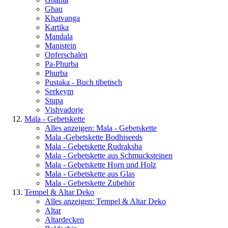
Ghau
Khatvanga
Kartika
Mandala
Manistein
Opferschalen
Pa-Phurba
Phurba
Pustaka - Buch tibetisch
Serkeym
Stupa
Vishvadorje
Mala - Gebetskette
Alles anzeigen: Mala - Gebetskette
Mala -Gebetskette Bodhiseeds
Mala - Gebetskette Rudraksha
Mala - Gebetskette aus Schmucksteinen
Mala - Gebetskette Horn und Holz
Mala - Gebetskette aus Glas
Mala - Gebetskette Zubehör
Tempel & Altar Deko
Alles anzeigen: Tempel & Altar Deko
Altar
Altardecken