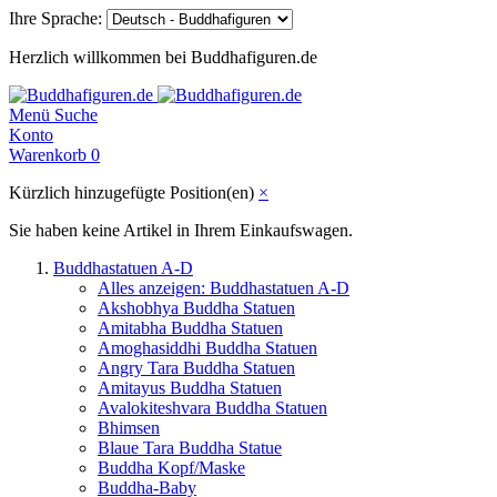
Ihre Sprache:
Herzlich willkommen bei Buddhafiguren.de
Menü
Suche
Konto
Warenkorb
0
Kürzlich hinzugefügte Position(en)
×
Sie haben keine Artikel in Ihrem Einkaufswagen.
Buddhastatuen A-D
Alles anzeigen: Buddhastatuen A-D
Akshobhya Buddha Statuen
Amitabha Buddha Statuen
Amoghasiddhi Buddha Statuen
Angry Tara Buddha Statuen
Amitayus Buddha Statuen
Avalokiteshvara Buddha Statuen
Bhimsen
Blaue Tara Buddha Statue
Buddha Kopf/Maske
Buddha-Baby