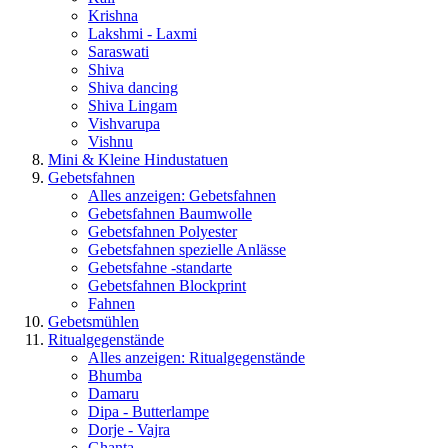
Krishna
Lakshmi - Laxmi
Saraswati
Shiva
Shiva dancing
Shiva Lingam
Vishvarupa
Vishnu
Mini & Kleine Hindustatuen
Gebetsfahnen
Alles anzeigen: Gebetsfahnen
Gebetsfahnen Baumwolle
Gebetsfahnen Polyester
Gebetsfahnen spezielle Anlässe
Gebetsfahne -standarte
Gebetsfahnen Blockprint
Fahnen
Gebetsmühlen
Ritualgegenstände
Alles anzeigen: Ritualgegenstände
Bhumba
Damaru
Dipa - Butterlampe
Dorje - Vajra
Ghanta