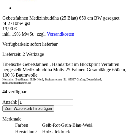
Gebetsfahnen Medizinbuddha (25 Blatt) 650 cm BW gesegnet
bf-2710bw-gst
19,90 €
inkl. 19% MwSt., zzgl.
Versandkosten
Verfügbarkeit:
sofort lieferbar
Lieferzeit:
2 Werktage
Tibetische Gebetsfahnen , Handarbeit im Blockprint Verfahren
hergestellt Medizinbuddha Motiv 25 Fahnen Gesamtlänge 650cm,
100 % Baumwolle
Hersteller: Buddhapur, Billy Held, Breitensteinstr. 31, 85567 Grafing Deutschland,
mail@buddhafiguren.de
44
verfügbar
Anzahl:
Zum Warenkorb hinzufügen
Merkmale
Farben
Gelb-Rot-Grün-Blau-Weiß
Herstellung
Holztafeldruck