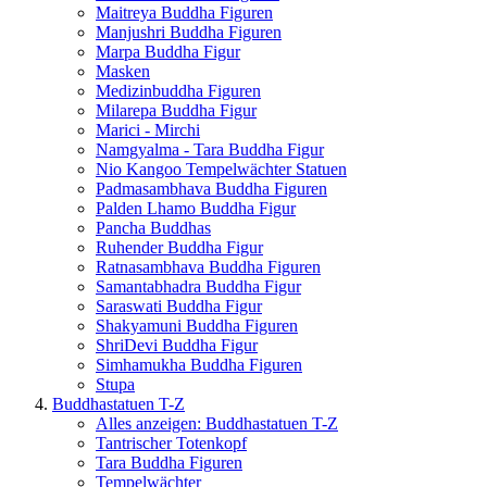
Maitreya Buddha Figuren
Manjushri Buddha Figuren
Marpa Buddha Figur
Masken
Medizinbuddha Figuren
Milarepa Buddha Figur
Marici - Mirchi
Namgyalma - Tara Buddha Figur
Nio Kangoo Tempelwächter Statuen
Padmasambhava Buddha Figuren
Palden Lhamo Buddha Figur
Pancha Buddhas
Ruhender Buddha Figur
Ratnasambhava Buddha Figuren
Samantabhadra Buddha Figur
Saraswati Buddha Figur
Shakyamuni Buddha Figuren
ShriDevi Buddha Figur
Simhamukha Buddha Figuren
Stupa
Buddhastatuen T-Z
Alles anzeigen: Buddhastatuen T-Z
Tantrischer Totenkopf
Tara Buddha Figuren
Tempelwächter