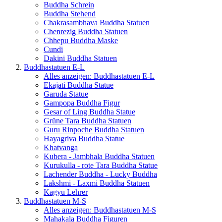
Buddha Schrein
Buddha Stehend
Chakrasambhava Buddha Statuen
Chenrezig Buddha Statuen
Chhepu Buddha Maske
Cundi
Dakini Buddha Statuen
Buddhastatuen E-L
Alles anzeigen: Buddhastatuen E-L
Ekajati Buddha Statue
Garuda Statue
Gampopa Buddha Figur
Gesar of Ling Buddha Statue
Grüne Tara Buddha Statuen
Guru Rinpoche Buddha Statuen
Hayagriva Buddha Statue
Khatvanga
Kubera - Jambhala Buddha Statuen
Kurukulla - rote Tara Buddha Statue
Lachender Buddha - Lucky Buddha
Lakshmi - Laxmi Buddha Statuen
Kagyu Lehrer
Buddhastatuen M-S
Alles anzeigen: Buddhastatuen M-S
Mahakala Buddha Figuren