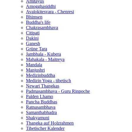
Amitayus
Amogghasiddhi
Avalokitesvara - Chenresi
Bhimsen
Buddha's life
Chakrasambhava
Citipati
Dakini
Ganesh
Grüne Tara
Jambhala - Kubera
Mahakala - Maitreya
Mandala
Manjushri
Medizinbuddha
Medizin Yoga - tibetisch
Newari Thangkas
Padmasambhava - Guru Rinpoche
Palden Lhamo
Pancha Buddhas
Ratnasambhava
Samanthabhadra
Shakyamuni
Thangka auf Holzrahmen
Tibetischer Kalender