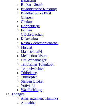
Baldachin
Brokat - Stoffe
Buddhistische Kleidung
Buddhistischer Pfeil
Chopen
Chukor
Doppeldorje
Fahnen
Glücksdrachen
Kalachakra
Katha - Zeremonienschal
Magnet
Manisteintafel
Meditationskissen
Om Wandhänger
Tantrischer Totenkopf
Tempelwächter
Türbehang
Türklopfer
Statuen-Brokat
Votivtafel
Wandbehänge
Thangka
Alles anzeigen: Thangka
Amitabha