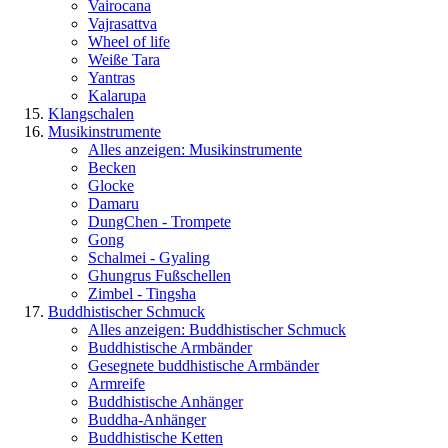
Vairocana
Vajrasattva
Wheel of life
Weiße Tara
Yantras
Kalarupa
Klangschalen
Musikinstrumente
Alles anzeigen: Musikinstrumente
Becken
Glocke
Damaru
DungChen - Trompete
Gong
Schalmei - Gyaling
Ghungrus Fußschellen
Zimbel - Tingsha
Buddhistischer Schmuck
Alles anzeigen: Buddhistischer Schmuck
Buddhistische Armbänder
Gesegnete buddhistische Armbänder
Armreife
Buddhistische Anhänger
Buddha-Anhänger
Buddhistische Ketten