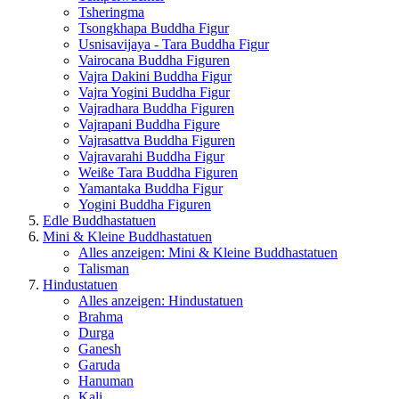
Tsheringma
Tsongkhapa Buddha Figur
Usnisavijaya - Tara Buddha Figur
Vairocana Buddha Figuren
Vajra Dakini Buddha Figur
Vajra Yogini Buddha Figur
Vajradhara Buddha Figuren
Vajrapani Buddha Figure
Vajrasattva Buddha Figuren
Vajravarahi Buddha Figur
Weiße Tara Buddha Figuren
Yamantaka Buddha Figur
Yogini Buddha Figuren
Edle Buddhastatuen
Mini & Kleine Buddhastatuen
Alles anzeigen: Mini & Kleine Buddhastatuen
Talisman
Hindustatuen
Alles anzeigen: Hindustatuen
Brahma
Durga
Ganesh
Garuda
Hanuman
Kali