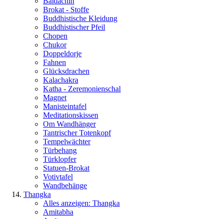
Baldachin
Brokat - Stoffe
Buddhistische Kleidung
Buddhistischer Pfeil
Chopen
Chukor
Doppeldorje
Fahnen
Glücksdrachen
Kalachakra
Katha - Zeremonienschal
Magnet
Manisteintafel
Meditationskissen
Om Wandhänger
Tantrischer Totenkopf
Tempelwächter
Türbehang
Türklopfer
Statuen-Brokat
Votivtafel
Wandbehänge
Thangka
Alles anzeigen: Thangka
Amitabha