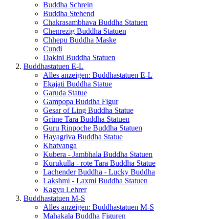
Buddha Schrein
Buddha Stehend
Chakrasambhava Buddha Statuen
Chenrezig Buddha Statuen
Chhepu Buddha Maske
Cundi
Dakini Buddha Statuen
Buddhastatuen E-L
Alles anzeigen: Buddhastatuen E-L
Ekajati Buddha Statue
Garuda Statue
Gampopa Buddha Figur
Gesar of Ling Buddha Statue
Grüne Tara Buddha Statuen
Guru Rinpoche Buddha Statuen
Hayagriva Buddha Statue
Khatvanga
Kubera - Jambhala Buddha Statuen
Kurukulla - rote Tara Buddha Statue
Lachender Buddha - Lucky Buddha
Lakshmi - Laxmi Buddha Statuen
Kagyu Lehrer
Buddhastatuen M-S
Alles anzeigen: Buddhastatuen M-S
Mahakala Buddha Figuren