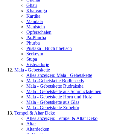
Ghau
Khatvanga
Kartika
Mandala
Manistein
Opferschalen
Pa-Phurba
Phurba
Pustaka - Buch tibetisch
Serkeym
Stupa
Vishvadorje
Mala - Gebetskette
Alles anzeigen: Mala - Gebetskette
Mala -Gebetskette Bodhiseeds
Mala - Gebetskette Rudraksha
Mala - Gebetskette aus Schmucksteinen
Mala - Gebetskette Horn und Holz
Mala - Gebetskette aus Glas
Mala - Gebetskette Zubehör
Tempel & Altar Deko
Alles anzeigen: Tempel & Altar Deko
Altar
Altardecken