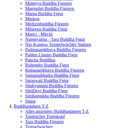
Maitreya Buddha Figuren
Manjushri Buddha Figuren
Marpa Buddha Figur
Masken
Medizinbuddha Figuren
Milarepa Buddha Figur
Marici - Mirchi
Namgyalma - Tara Buddha Figur
Nio Kangoo Tempelwächter Statuen
Padmasambhava Buddha Figuren
Palden Lhamo Buddha Figur
Pancha Buddhas
Ruhender Buddha Figur
Ratnasambhava Buddha Figuren
Samantabhadra Buddha Figur
Saraswati Buddha Figur
Shakyamuni Buddha Figuren
ShriDevi Buddha Figur
Simhamukha Buddha Figuren
Stupa
Buddhastatuen T-Z
Alles anzeigen: Buddhastatuen T-Z
Tantrischer Totenkopf
Tara Buddha Figuren
Tempelwächter