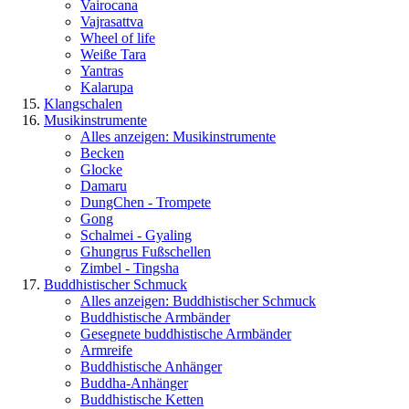
Vairocana
Vajrasattva
Wheel of life
Weiße Tara
Yantras
Kalarupa
Klangschalen
Musikinstrumente
Alles anzeigen: Musikinstrumente
Becken
Glocke
Damaru
DungChen - Trompete
Gong
Schalmei - Gyaling
Ghungrus Fußschellen
Zimbel - Tingsha
Buddhistischer Schmuck
Alles anzeigen: Buddhistischer Schmuck
Buddhistische Armbänder
Gesegnete buddhistische Armbänder
Armreife
Buddhistische Anhänger
Buddha-Anhänger
Buddhistische Ketten