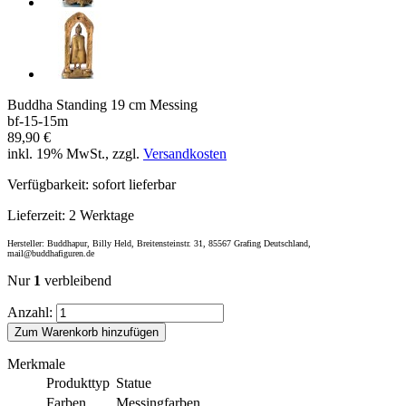
Buddha Standing 19 cm Messing
bf-15-15m
89,90 €
inkl. 19% MwSt., zzgl.
Versandkosten
Verfügbarkeit:
sofort lieferbar
Lieferzeit:
2 Werktage
Hersteller: Buddhapur, Billy Held, Breitensteinstr. 31, 85567 Grafing Deutschland,
mail@buddhafiguren.de
Nur
1
verbleibend
Anzahl:
Zum Warenkorb hinzufügen
Merkmale
Produkttyp
Statue
Farben
Messingfarben