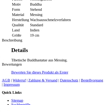
Motiv
Buddha
Form
Stehend
Material
Messing
Herstellung
Wachsausschmelzverfahren
Qualität
Standard
Land
Indien
Größe
19 cm
Beschreibung
Details
Tibetische Buddhastatue aus Messing.
Bewertungen
Bewerten Sie dieses Produkt als Erster
AGB
|
Widerruf
|
Zahlung & Versand
|
Datenschutz
|
Bestellvorgang
|
Impressum
Quick Links
Sitemap
Suchbegriffe