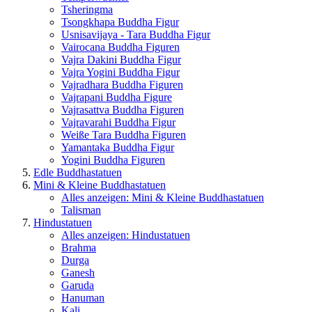
Tsheringma
Tsongkhapa Buddha Figur
Usnisavijaya - Tara Buddha Figur
Vairocana Buddha Figuren
Vajra Dakini Buddha Figur
Vajra Yogini Buddha Figur
Vajradhara Buddha Figuren
Vajrapani Buddha Figure
Vajrasattva Buddha Figuren
Vajravarahi Buddha Figur
Weiße Tara Buddha Figuren
Yamantaka Buddha Figur
Yogini Buddha Figuren
Edle Buddhastatuen
Mini & Kleine Buddhastatuen
Alles anzeigen: Mini & Kleine Buddhastatuen
Talisman
Hindustatuen
Alles anzeigen: Hindustatuen
Brahma
Durga
Ganesh
Garuda
Hanuman
Kali