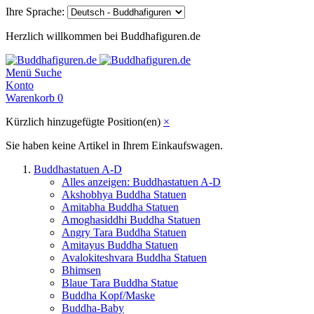
Ihre Sprache:
Herzlich willkommen bei Buddhafiguren.de
Menü
Suche
Konto
Warenkorb
0
Kürzlich hinzugefügte Position(en)
×
Sie haben keine Artikel in Ihrem Einkaufswagen.
Buddhastatuen A-D
Alles anzeigen: Buddhastatuen A-D
Akshobhya Buddha Statuen
Amitabha Buddha Statuen
Amoghasiddhi Buddha Statuen
Angry Tara Buddha Statuen
Amitayus Buddha Statuen
Avalokiteshvara Buddha Statuen
Bhimsen
Blaue Tara Buddha Statue
Buddha Kopf/Maske
Buddha-Baby