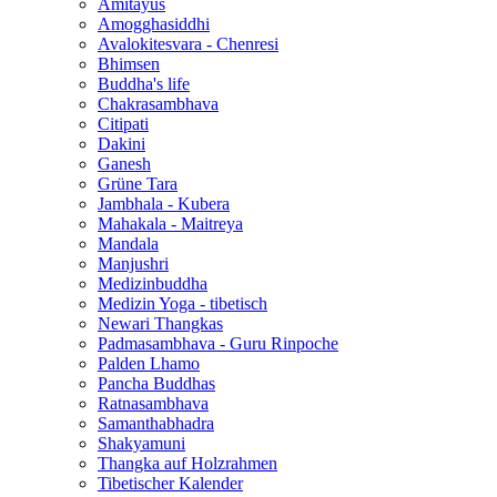
Amitayus
Amogghasiddhi
Avalokitesvara - Chenresi
Bhimsen
Buddha's life
Chakrasambhava
Citipati
Dakini
Ganesh
Grüne Tara
Jambhala - Kubera
Mahakala - Maitreya
Mandala
Manjushri
Medizinbuddha
Medizin Yoga - tibetisch
Newari Thangkas
Padmasambhava - Guru Rinpoche
Palden Lhamo
Pancha Buddhas
Ratnasambhava
Samanthabhadra
Shakyamuni
Thangka auf Holzrahmen
Tibetischer Kalender