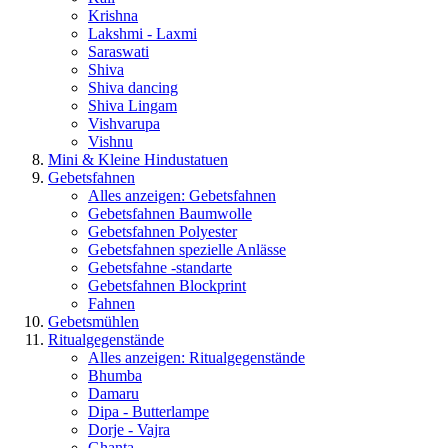
Krishna
Lakshmi - Laxmi
Saraswati
Shiva
Shiva dancing
Shiva Lingam
Vishvarupa
Vishnu
Mini & Kleine Hindustatuen
Gebetsfahnen
Alles anzeigen: Gebetsfahnen
Gebetsfahnen Baumwolle
Gebetsfahnen Polyester
Gebetsfahnen spezielle Anlässe
Gebetsfahne -standarte
Gebetsfahnen Blockprint
Fahnen
Gebetsmühlen
Ritualgegenstände
Alles anzeigen: Ritualgegenstände
Bhumba
Damaru
Dipa - Butterlampe
Dorje - Vajra
Ghanta