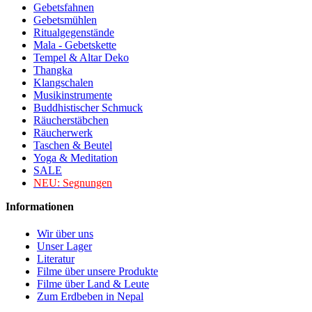
Gebetsfahnen
Gebetsmühlen
Ritualgegenstände
Mala - Gebetskette
Tempel & Altar Deko
Thangka
Klangschalen
Musikinstrumente
Buddhistischer Schmuck
Räucherstäbchen
Räucherwerk
Taschen & Beutel
Yoga & Meditation
SALE
NEU:
Segnungen
Informationen
Wir über uns
Unser Lager
Literatur
Filme über unsere Produkte
Filme über Land & Leute
Zum Erdbeben in Nepal