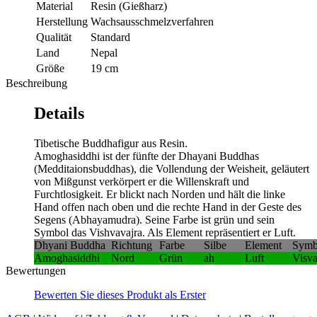
Material
Resin (Gießharz)
Herstellung
Wachsausschmelzverfahren
Qualität
Standard
Land
Nepal
Größe
19 cm
Beschreibung
Details
Tibetische Buddhafigur aus Resin.
Amoghasiddhi ist der fünfte der Dhayani Buddhas
(Medditaionsbuddhas), die Vollendung der Weisheit, geläutert
von Mißgunst verkörpert er die Willenskraft und
Furchtlosigkeit. Er blickt nach Norden und hält die linke
Hand offen nach oben und die rechte Hand in der Geste des
Segens (Abhayamudra). Seine Farbe ist grün und sein
Symbol das Vishvavajra. Als Element repräsentiert er Luft.
Dhyani Buddha
Richtung
Farbe
Silbe
Element
Symb
Amoghasiddhi
Nord
Grün
ah
Luft
Visva
Bewertungen
Bewerten Sie dieses Produkt als Erster