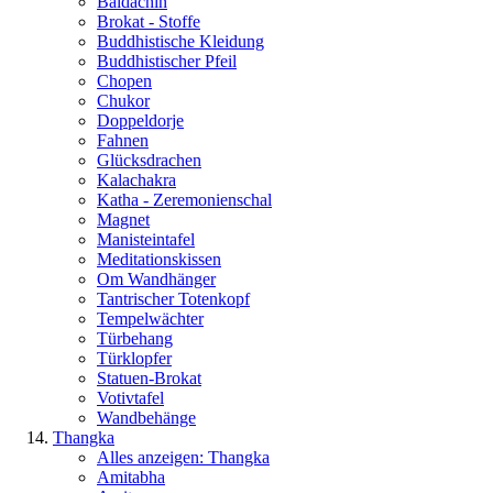
Baldachin
Brokat - Stoffe
Buddhistische Kleidung
Buddhistischer Pfeil
Chopen
Chukor
Doppeldorje
Fahnen
Glücksdrachen
Kalachakra
Katha - Zeremonienschal
Magnet
Manisteintafel
Meditationskissen
Om Wandhänger
Tantrischer Totenkopf
Tempelwächter
Türbehang
Türklopfer
Statuen-Brokat
Votivtafel
Wandbehänge
Thangka
Alles anzeigen: Thangka
Amitabha