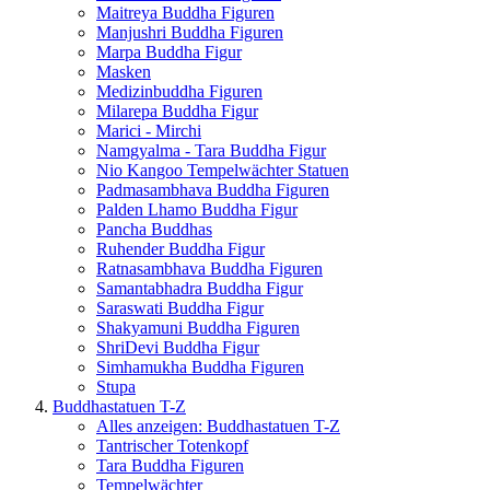
Maitreya Buddha Figuren
Manjushri Buddha Figuren
Marpa Buddha Figur
Masken
Medizinbuddha Figuren
Milarepa Buddha Figur
Marici - Mirchi
Namgyalma - Tara Buddha Figur
Nio Kangoo Tempelwächter Statuen
Padmasambhava Buddha Figuren
Palden Lhamo Buddha Figur
Pancha Buddhas
Ruhender Buddha Figur
Ratnasambhava Buddha Figuren
Samantabhadra Buddha Figur
Saraswati Buddha Figur
Shakyamuni Buddha Figuren
ShriDevi Buddha Figur
Simhamukha Buddha Figuren
Stupa
Buddhastatuen T-Z
Alles anzeigen: Buddhastatuen T-Z
Tantrischer Totenkopf
Tara Buddha Figuren
Tempelwächter