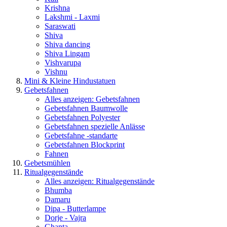
Krishna
Lakshmi - Laxmi
Saraswati
Shiva
Shiva dancing
Shiva Lingam
Vishvarupa
Vishnu
Mini & Kleine Hindustatuen
Gebetsfahnen
Alles anzeigen: Gebetsfahnen
Gebetsfahnen Baumwolle
Gebetsfahnen Polyester
Gebetsfahnen spezielle Anlässe
Gebetsfahne -standarte
Gebetsfahnen Blockprint
Fahnen
Gebetsmühlen
Ritualgegenstände
Alles anzeigen: Ritualgegenstände
Bhumba
Damaru
Dipa - Butterlampe
Dorje - Vajra
Ghanta