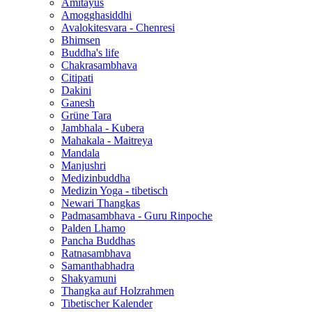
Amitayus
Amogghasiddhi
Avalokitesvara - Chenresi
Bhimsen
Buddha's life
Chakrasambhava
Citipati
Dakini
Ganesh
Grüne Tara
Jambhala - Kubera
Mahakala - Maitreya
Mandala
Manjushri
Medizinbuddha
Medizin Yoga - tibetisch
Newari Thangkas
Padmasambhava - Guru Rinpoche
Palden Lhamo
Pancha Buddhas
Ratnasambhava
Samanthabhadra
Shakyamuni
Thangka auf Holzrahmen
Tibetischer Kalender