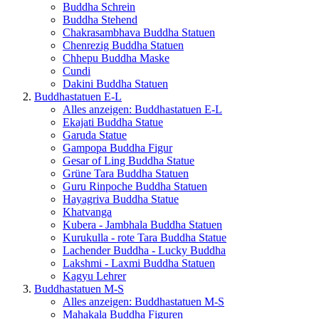
Buddha Schrein
Buddha Stehend
Chakrasambhava Buddha Statuen
Chenrezig Buddha Statuen
Chhepu Buddha Maske
Cundi
Dakini Buddha Statuen
Buddhastatuen E-L
Alles anzeigen: Buddhastatuen E-L
Ekajati Buddha Statue
Garuda Statue
Gampopa Buddha Figur
Gesar of Ling Buddha Statue
Grüne Tara Buddha Statuen
Guru Rinpoche Buddha Statuen
Hayagriva Buddha Statue
Khatvanga
Kubera - Jambhala Buddha Statuen
Kurukulla - rote Tara Buddha Statue
Lachender Buddha - Lucky Buddha
Lakshmi - Laxmi Buddha Statuen
Kagyu Lehrer
Buddhastatuen M-S
Alles anzeigen: Buddhastatuen M-S
Mahakala Buddha Figuren