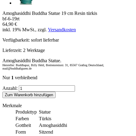
Amoghasiddhi Buddha Statue 19 cm Resin türkis
bf-6-19rt
64,90 €
inkl. 19% MwSt., zzgl.
Versandkosten
Verfügbarkeit:
sofort lieferbar
Lieferzeit:
2 Werktage
Amoghasiddhi Buddha Statue.
Hersteller: Buddhapur, Billy Held, Breitensteinstr. 31, 85567 Grafing Deutschland,
mail@buddhafiguren.de
Nur
1
verbleibend
Anzahl:
Zum Warenkorb hinzufügen
Merkmale
Produkttyp
Statue
Farben
Türkis
Gottheit
Amoghasiddhi
Form
Sitzend