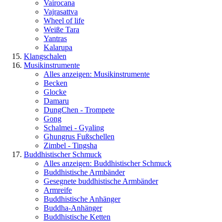
Vairocana
Vajrasattva
Wheel of life
Weiße Tara
Yantras
Kalarupa
Klangschalen
Musikinstrumente
Alles anzeigen: Musikinstrumente
Becken
Glocke
Damaru
DungChen - Trompete
Gong
Schalmei - Gyaling
Ghungrus Fußschellen
Zimbel - Tingsha
Buddhistischer Schmuck
Alles anzeigen: Buddhistischer Schmuck
Buddhistische Armbänder
Gesegnete buddhistische Armbänder
Armreife
Buddhistische Anhänger
Buddha-Anhänger
Buddhistische Ketten