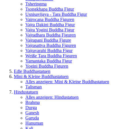
Tsheringma
Tsongkhapa Buddha Figur
Usnisavijaya - Tara Buddha Figur
Vairocana Buddha Figuren
Vajra Dakini Buddha Figur
Vajra Yogini Buddha Figur
Vajradhara Buddha Figuren
Vajrapani Buddha Figure
Vajrasattva Buddha Figuren
Vajravarahi Buddha Figur
Weiße Tara Buddha Figuren
Yamantaka Buddha Figur
Yogini Buddha Figuren
Edle Buddhastatuen
Mini & Kleine Buddhastatuen
Alles anzeigen: Mini & Kleine Buddhastatuen
Talisman
Hindustatuen
Alles anzeigen: Hindustatuen
Brahma
Durga
Ganesh
Garuda
Hanuman
Kali