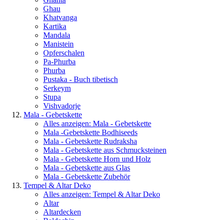
Ghau
Khatvanga
Kartika
Mandala
Manistein
Opferschalen
Pa-Phurba
Phurba
Pustaka - Buch tibetisch
Serkeym
Stupa
Vishvadorje
Mala - Gebetskette
Alles anzeigen: Mala - Gebetskette
Mala -Gebetskette Bodhiseeds
Mala - Gebetskette Rudraksha
Mala - Gebetskette aus Schmucksteinen
Mala - Gebetskette Horn und Holz
Mala - Gebetskette aus Glas
Mala - Gebetskette Zubehör
Tempel & Altar Deko
Alles anzeigen: Tempel & Altar Deko
Altar
Altardecken