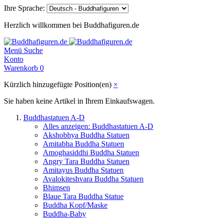
Ihre Sprache:
Herzlich willkommen bei Buddhafiguren.de
Menü
Suche
Konto
Warenkorb
0
Kürzlich hinzugefügte Position(en)
×
Sie haben keine Artikel in Ihrem Einkaufswagen.
Buddhastatuen A-D
Alles anzeigen: Buddhastatuen A-D
Akshobhya Buddha Statuen
Amitabha Buddha Statuen
Amoghasiddhi Buddha Statuen
Angry Tara Buddha Statuen
Amitayus Buddha Statuen
Avalokiteshvara Buddha Statuen
Bhimsen
Blaue Tara Buddha Statue
Buddha Kopf/Maske
Buddha-Baby