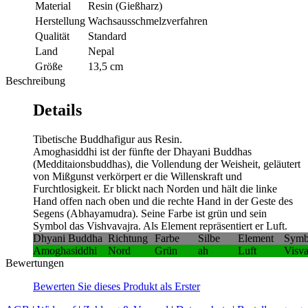
Material
Resin (Gießharz)
Herstellung
Wachsausschmelzverfahren
Qualität
Standard
Land
Nepal
Größe
13,5 cm
Beschreibung
Details
Tibetische Buddhafigur aus Resin.
Amoghasiddhi ist der fünfte der Dhayani Buddhas
(Medditaionsbuddhas), die Vollendung der Weisheit, geläutert
von Mißgunst verkörpert er die Willenskraft und
Furchtlosigkeit. Er blickt nach Norden und hält die linke
Hand offen nach oben und die rechte Hand in der Geste des
Segens (Abhayamudra). Seine Farbe ist grün und sein
Symbol das Vishvavajra. Als Element repräsentiert er Luft.
Dhyani Buddha
Richtung
Farbe
Silbe
Element
Symb
Amoghasiddhi
Nord
Grün
ah
Luft
Visva
Bewertungen
Bewerten Sie dieses Produkt als Erster