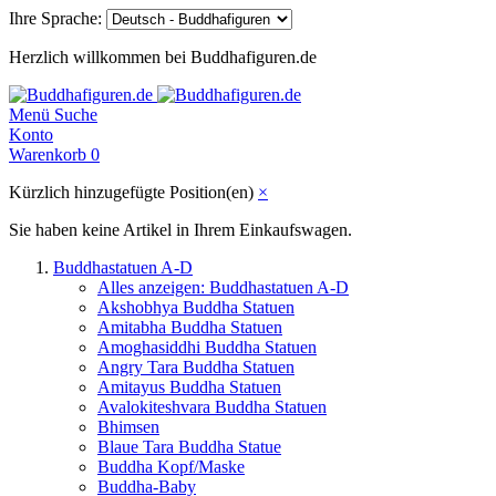
Ihre Sprache:
Herzlich willkommen bei Buddhafiguren.de
Menü
Suche
Konto
Warenkorb
0
Kürzlich hinzugefügte Position(en)
×
Sie haben keine Artikel in Ihrem Einkaufswagen.
Buddhastatuen A-D
Alles anzeigen: Buddhastatuen A-D
Akshobhya Buddha Statuen
Amitabha Buddha Statuen
Amoghasiddhi Buddha Statuen
Angry Tara Buddha Statuen
Amitayus Buddha Statuen
Avalokiteshvara Buddha Statuen
Bhimsen
Blaue Tara Buddha Statue
Buddha Kopf/Maske
Buddha-Baby