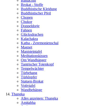
Baldachin
Brokat - Stoffe
Buddhistische Kleidung
Buddhistischer Pfeil
Chopen
Chukor
Doppeldorje
Fahnen
Glücksdrachen
Kalachakra
Katha - Zeremonienschal
Magnet
Manisteintafel
Meditationskissen
Om Wandhänger
Tantrischer Totenkopf
Tempelwächter
Türbehang
Türklopfer
Statuen-Brokat
Votivtafel
Wandbehänge
Thangka
Alles anzeigen: Thangka
Amitabha