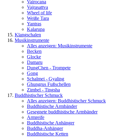
Vairocana
Vajrasattva
Wheel of life
Weiße Tara
Yantras
Kalarupa
Klangschalen
Musikinstrumente
Alles anzeigen: Musikinstrumente
Becken
Glocke
Damaru
DungChen - Trompete
Gong
Schalmei - Gyaling
Ghungrus Fußschellen
Zimbel - Tingsha
Buddhistischer Schmuck
Alles anzeigen: Buddhistischer Schmuck
Buddhistische Armbänder
Gesegnete buddhistische Armbänder
Armreife
Buddhistische Anhänger
Buddha-Anhänger
Buddhistische Ketten