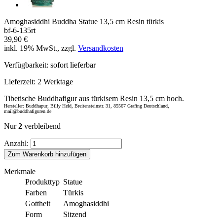
Amoghasiddhi Buddha Statue 13,5 cm Resin türkis
bf-6-135rt
39,90 €
inkl. 19% MwSt., zzgl.
Versandkosten
Verfügbarkeit:
sofort lieferbar
Lieferzeit:
2 Werktage
Tibetische Buddhafigur aus türkisem Resin 13,5 cm hoch.
Hersteller: Buddhapur, Billy Held, Breitensteinstr. 31, 85567 Grafing Deutschland,
mail@buddhafiguren.de
Nur
2
verbleibend
Anzahl:
Zum Warenkorb hinzufügen
Merkmale
Produkttyp
Statue
Farben
Türkis
Gottheit
Amoghasiddhi
Form
Sitzend