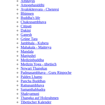
Amitayus
Amogghasiddhi
Avalokitesvara - Chenresi
Bhimsen
Buddha's life
Chakrasambhava
Citipati
Dakini
Ganesh
Grüne Tara
Jambhala - Kubera
Mahakala - Maitreya
Mandala
Manjushri
Medizinbuddha
Medizin Yoga - tibetisch
Newari Thangkas
Padmasambhava - Guru Rinpoche
Palden Lhamo
Pancha Buddhas
Ratnasambhava
Samanthabhadra
Shakyamuni
Thangka auf Holzrahmen
Tibetischer Kalender