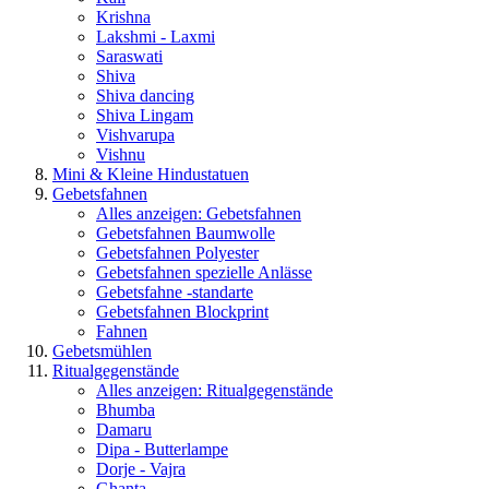
Krishna
Lakshmi - Laxmi
Saraswati
Shiva
Shiva dancing
Shiva Lingam
Vishvarupa
Vishnu
Mini & Kleine Hindustatuen
Gebetsfahnen
Alles anzeigen: Gebetsfahnen
Gebetsfahnen Baumwolle
Gebetsfahnen Polyester
Gebetsfahnen spezielle Anlässe
Gebetsfahne -standarte
Gebetsfahnen Blockprint
Fahnen
Gebetsmühlen
Ritualgegenstände
Alles anzeigen: Ritualgegenstände
Bhumba
Damaru
Dipa - Butterlampe
Dorje - Vajra
Ghanta