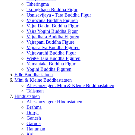
Tsheringma
Tsongkhapa Buddha Figur
Usnisavijaya - Tara Buddha Figur
Vairocana Buddha Figuren
Vajra Dakini Buddha Figur
Vajra Yogini Buddha Figur
Vajradhara Buddha Figuren
Vajrapani Buddha Figure
Vajrasattva Buddha Figuren
Vajravarahi Buddha Figur
Weiße Tara Buddha Figuren
Yamantaka Buddha Figur
Yogini Buddha Figuren
Edle Buddhastatuen
Mini & Kleine Buddhastatuen
Alles anzeigen: Mini & Kleine Buddhastatuen
Talisman
Hindustatuen
Alles anzeigen: Hindustatuen
Brahma
Durga
Ganesh
Garuda
Hanuman
Kali