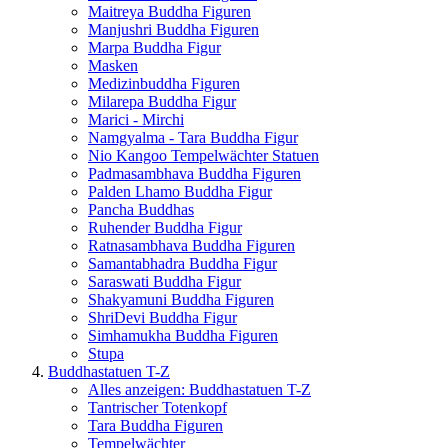
Maitreya Buddha Figuren
Manjushri Buddha Figuren
Marpa Buddha Figur
Masken
Medizinbuddha Figuren
Milarepa Buddha Figur
Marici - Mirchi
Namgyalma - Tara Buddha Figur
Nio Kangoo Tempelwächter Statuen
Padmasambhava Buddha Figuren
Palden Lhamo Buddha Figur
Pancha Buddhas
Ruhender Buddha Figur
Ratnasambhava Buddha Figuren
Samantabhadra Buddha Figur
Saraswati Buddha Figur
Shakyamuni Buddha Figuren
ShriDevi Buddha Figur
Simhamukha Buddha Figuren
Stupa
Buddhastatuen T-Z
Alles anzeigen: Buddhastatuen T-Z
Tantrischer Totenkopf
Tara Buddha Figuren
Tempelwächter