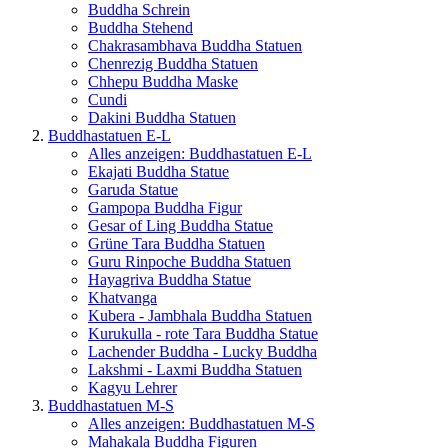
Buddha Schrein
Buddha Stehend
Chakrasambhava Buddha Statuen
Chenrezig Buddha Statuen
Chhepu Buddha Maske
Cundi
Dakini Buddha Statuen
Buddhastatuen E-L
Alles anzeigen: Buddhastatuen E-L
Ekajati Buddha Statue
Garuda Statue
Gampopa Buddha Figur
Gesar of Ling Buddha Statue
Grüne Tara Buddha Statuen
Guru Rinpoche Buddha Statuen
Hayagriva Buddha Statue
Khatvanga
Kubera - Jambhala Buddha Statuen
Kurukulla - rote Tara Buddha Statue
Lachender Buddha - Lucky Buddha
Lakshmi - Laxmi Buddha Statuen
Kagyu Lehrer
Buddhastatuen M-S
Alles anzeigen: Buddhastatuen M-S
Mahakala Buddha Figuren