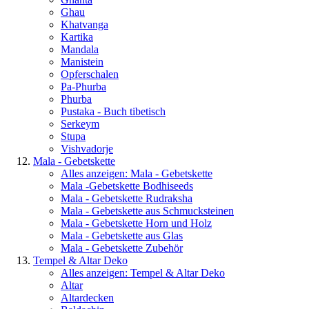
Ghau
Khatvanga
Kartika
Mandala
Manistein
Opferschalen
Pa-Phurba
Phurba
Pustaka - Buch tibetisch
Serkeym
Stupa
Vishvadorje
Mala - Gebetskette
Alles anzeigen: Mala - Gebetskette
Mala -Gebetskette Bodhiseeds
Mala - Gebetskette Rudraksha
Mala - Gebetskette aus Schmucksteinen
Mala - Gebetskette Horn und Holz
Mala - Gebetskette aus Glas
Mala - Gebetskette Zubehör
Tempel & Altar Deko
Alles anzeigen: Tempel & Altar Deko
Altar
Altardecken