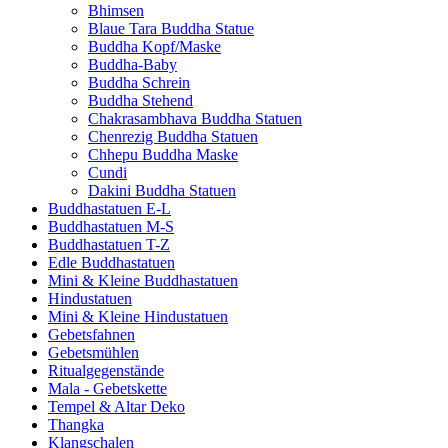
Bhimsen
Blaue Tara Buddha Statue
Buddha Kopf/Maske
Buddha-Baby
Buddha Schrein
Buddha Stehend
Chakrasambhava Buddha Statuen
Chenrezig Buddha Statuen
Chhepu Buddha Maske
Cundi
Dakini Buddha Statuen
Buddhastatuen E-L
Buddhastatuen M-S
Buddhastatuen T-Z
Edle Buddhastatuen
Mini & Kleine Buddhastatuen
Hindustatuen
Mini & Kleine Hindustatuen
Gebetsfahnen
Gebetsmühlen
Ritualgegenstände
Mala - Gebetskette
Tempel & Altar Deko
Thangka
Klangschalen