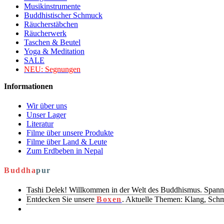
Musikinstrumente
Buddhistischer Schmuck
Räucherstäbchen
Räucherwerk
Taschen & Beutel
Yoga & Meditation
SALE
NEU:
Segnungen
Informationen
Wir über uns
Unser Lager
Literatur
Filme über unsere Produkte
Filme über Land & Leute
Zum Erdbeben in Nepal
Buddha
pur
Tashi Delek! Willkommen in der Welt des Buddhismus. Spann
Entdecken Sie unsere
Boxen
. Aktuelle Themen: Klang, Sch