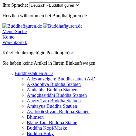
Ihre Sprache:
Herzlich willkommen bei Buddhafiguren.de
Menü
Suche
Konto
Warenkorb
0
Kürzlich hinzugefügte Position(en)
×
Sie haben keine Artikel in Ihrem Einkaufswagen.
Buddhastatuen A-D
Alles anzeigen: Buddhastatuen A-D
Akshobhya Buddha Statuen
Amitabha Buddha Statuen
Amoghasiddhi Buddha Statuen
Angry Tara Buddha Statuen
Amitayus Buddha Statuen
Avalokiteshvara Buddha Statuen
Bhimsen
Blaue Tara Buddha Statue
Buddha Kopf/Maske
Buddha-Baby