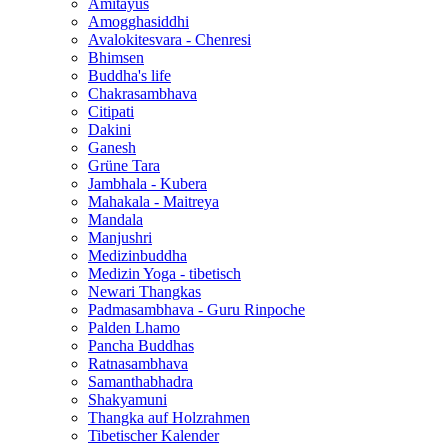
Amitayus
Amogghasiddhi
Avalokitesvara - Chenresi
Bhimsen
Buddha's life
Chakrasambhava
Citipati
Dakini
Ganesh
Grüne Tara
Jambhala - Kubera
Mahakala - Maitreya
Mandala
Manjushri
Medizinbuddha
Medizin Yoga - tibetisch
Newari Thangkas
Padmasambhava - Guru Rinpoche
Palden Lhamo
Pancha Buddhas
Ratnasambhava
Samanthabhadra
Shakyamuni
Thangka auf Holzrahmen
Tibetischer Kalender