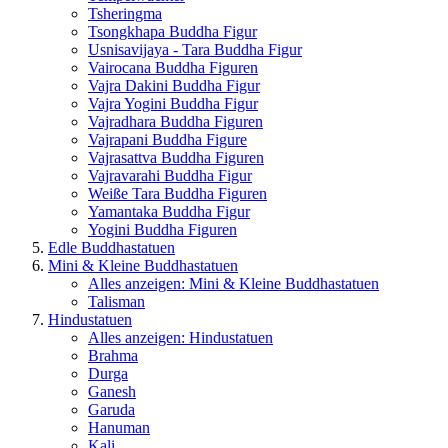
Tsheringma
Tsongkhapa Buddha Figur
Usnisavijaya - Tara Buddha Figur
Vairocana Buddha Figuren
Vajra Dakini Buddha Figur
Vajra Yogini Buddha Figur
Vajradhara Buddha Figuren
Vajrapani Buddha Figure
Vajrasattva Buddha Figuren
Vajravarahi Buddha Figur
Weiße Tara Buddha Figuren
Yamantaka Buddha Figur
Yogini Buddha Figuren
Edle Buddhastatuen
Mini & Kleine Buddhastatuen
Alles anzeigen: Mini & Kleine Buddhastatuen
Talisman
Hindustatuen
Alles anzeigen: Hindustatuen
Brahma
Durga
Ganesh
Garuda
Hanuman
Kali