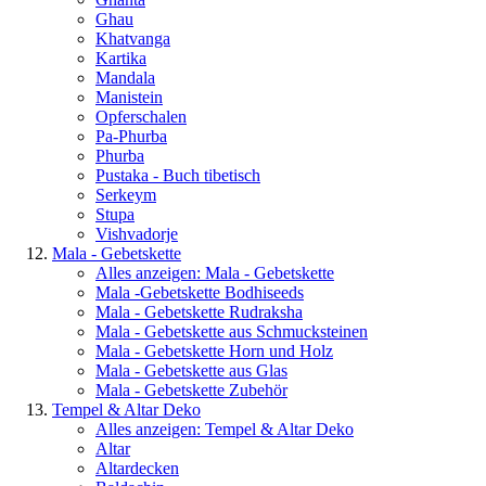
Ghau
Khatvanga
Kartika
Mandala
Manistein
Opferschalen
Pa-Phurba
Phurba
Pustaka - Buch tibetisch
Serkeym
Stupa
Vishvadorje
Mala - Gebetskette
Alles anzeigen: Mala - Gebetskette
Mala -Gebetskette Bodhiseeds
Mala - Gebetskette Rudraksha
Mala - Gebetskette aus Schmucksteinen
Mala - Gebetskette Horn und Holz
Mala - Gebetskette aus Glas
Mala - Gebetskette Zubehör
Tempel & Altar Deko
Alles anzeigen: Tempel & Altar Deko
Altar
Altardecken