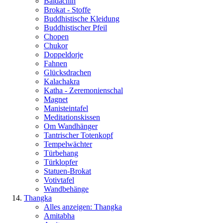
Baldachin
Brokat - Stoffe
Buddhistische Kleidung
Buddhistischer Pfeil
Chopen
Chukor
Doppeldorje
Fahnen
Glücksdrachen
Kalachakra
Katha - Zeremonienschal
Magnet
Manisteintafel
Meditationskissen
Om Wandhänger
Tantrischer Totenkopf
Tempelwächter
Türbehang
Türklopfer
Statuen-Brokat
Votivtafel
Wandbehänge
Thangka
Alles anzeigen: Thangka
Amitabha