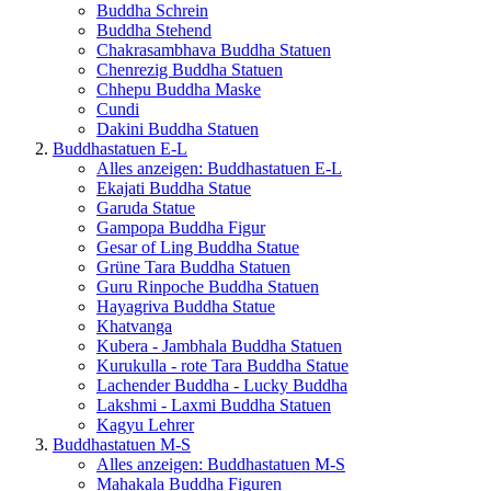
Buddha Schrein
Buddha Stehend
Chakrasambhava Buddha Statuen
Chenrezig Buddha Statuen
Chhepu Buddha Maske
Cundi
Dakini Buddha Statuen
Buddhastatuen E-L
Alles anzeigen: Buddhastatuen E-L
Ekajati Buddha Statue
Garuda Statue
Gampopa Buddha Figur
Gesar of Ling Buddha Statue
Grüne Tara Buddha Statuen
Guru Rinpoche Buddha Statuen
Hayagriva Buddha Statue
Khatvanga
Kubera - Jambhala Buddha Statuen
Kurukulla - rote Tara Buddha Statue
Lachender Buddha - Lucky Buddha
Lakshmi - Laxmi Buddha Statuen
Kagyu Lehrer
Buddhastatuen M-S
Alles anzeigen: Buddhastatuen M-S
Mahakala Buddha Figuren