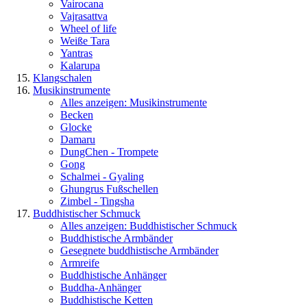
Vairocana
Vajrasattva
Wheel of life
Weiße Tara
Yantras
Kalarupa
Klangschalen
Musikinstrumente
Alles anzeigen: Musikinstrumente
Becken
Glocke
Damaru
DungChen - Trompete
Gong
Schalmei - Gyaling
Ghungrus Fußschellen
Zimbel - Tingsha
Buddhistischer Schmuck
Alles anzeigen: Buddhistischer Schmuck
Buddhistische Armbänder
Gesegnete buddhistische Armbänder
Armreife
Buddhistische Anhänger
Buddha-Anhänger
Buddhistische Ketten