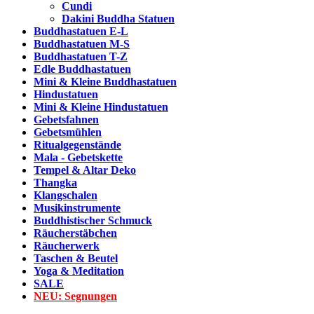
Cundi
Dakini Buddha Statuen
Buddhastatuen E-L
Buddhastatuen M-S
Buddhastatuen T-Z
Edle Buddhastatuen
Mini & Kleine Buddhastatuen
Hindustatuen
Mini & Kleine Hindustatuen
Gebetsfahnen
Gebetsmühlen
Ritualgegenstände
Mala - Gebetskette
Tempel & Altar Deko
Thangka
Klangschalen
Musikinstrumente
Buddhistischer Schmuck
Räucherstäbchen
Räucherwerk
Taschen & Beutel
Yoga & Meditation
SALE
NEU:
Segnungen