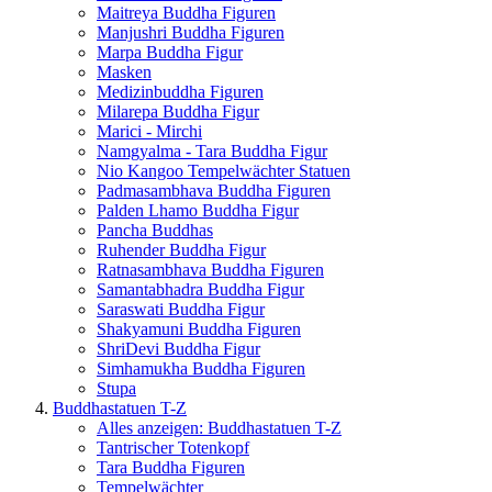
Maitreya Buddha Figuren
Manjushri Buddha Figuren
Marpa Buddha Figur
Masken
Medizinbuddha Figuren
Milarepa Buddha Figur
Marici - Mirchi
Namgyalma - Tara Buddha Figur
Nio Kangoo Tempelwächter Statuen
Padmasambhava Buddha Figuren
Palden Lhamo Buddha Figur
Pancha Buddhas
Ruhender Buddha Figur
Ratnasambhava Buddha Figuren
Samantabhadra Buddha Figur
Saraswati Buddha Figur
Shakyamuni Buddha Figuren
ShriDevi Buddha Figur
Simhamukha Buddha Figuren
Stupa
Buddhastatuen T-Z
Alles anzeigen: Buddhastatuen T-Z
Tantrischer Totenkopf
Tara Buddha Figuren
Tempelwächter