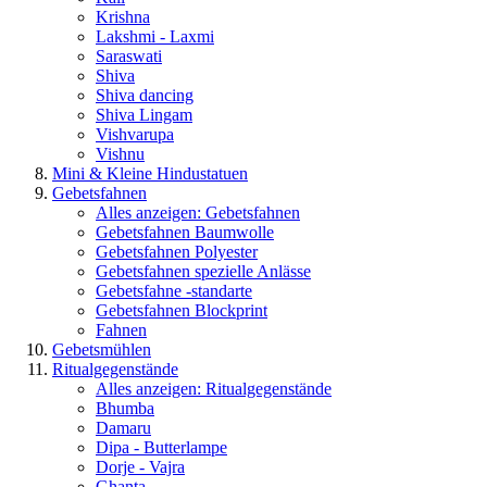
Krishna
Lakshmi - Laxmi
Saraswati
Shiva
Shiva dancing
Shiva Lingam
Vishvarupa
Vishnu
Mini & Kleine Hindustatuen
Gebetsfahnen
Alles anzeigen: Gebetsfahnen
Gebetsfahnen Baumwolle
Gebetsfahnen Polyester
Gebetsfahnen spezielle Anlässe
Gebetsfahne -standarte
Gebetsfahnen Blockprint
Fahnen
Gebetsmühlen
Ritualgegenstände
Alles anzeigen: Ritualgegenstände
Bhumba
Damaru
Dipa - Butterlampe
Dorje - Vajra
Ghanta