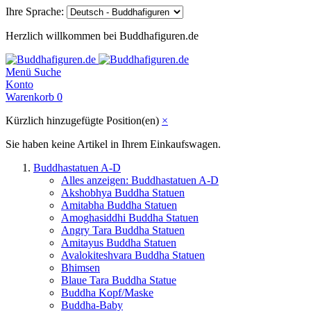
Ihre Sprache:
Herzlich willkommen bei Buddhafiguren.de
Menü
Suche
Konto
Warenkorb
0
Kürzlich hinzugefügte Position(en)
×
Sie haben keine Artikel in Ihrem Einkaufswagen.
Buddhastatuen A-D
Alles anzeigen: Buddhastatuen A-D
Akshobhya Buddha Statuen
Amitabha Buddha Statuen
Amoghasiddhi Buddha Statuen
Angry Tara Buddha Statuen
Amitayus Buddha Statuen
Avalokiteshvara Buddha Statuen
Bhimsen
Blaue Tara Buddha Statue
Buddha Kopf/Maske
Buddha-Baby