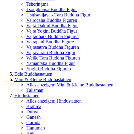
Tsheringma
Tsongkhapa Buddha Figur
Usnisavijaya - Tara Buddha Figur
Vairocana Buddha Figuren
Vajra Dakini Buddha Figur
Vajra Yogini Buddha Figur
Vajradhara Buddha Figuren
Vajrapani Buddha Figure
Vajrasattva Buddha Figuren
Vajravarahi Buddha Figur
Weiße Tara Buddha Figuren
Yamantaka Buddha Figur
Yogini Buddha Figuren
Edle Buddhastatuen
Mini & Kleine Buddhastatuen
Alles anzeigen: Mini & Kleine Buddhastatuen
Talisman
Hindustatuen
Alles anzeigen: Hindustatuen
Brahma
Durga
Ganesh
Garuda
Hanuman
Kali