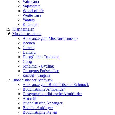
Vairocana
Vajrasattva
Wheel of life
Weiße Tara
Yantras
Kalarupa
Klangschalen
Musikinstrumente
Alles anzeigen: Musikinstrumente
Becken
Glocke
Damaru
DungChen - Trompete
Gong
Schalmei - Gyaling
Ghungrus Fußschellen
Zimbel - Tingsha
Buddhistischer Schmuck
Alles anzeigen: Buddhistischer Schmuck
Buddhistische Armbänder
Gesegnete buddhistische Armbänder
Armreife
Buddhistische Anhänger
Buddha-Anhänger
Buddhistische Ketten