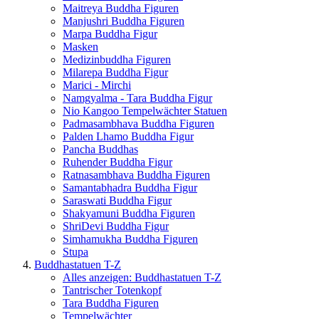
Maitreya Buddha Figuren
Manjushri Buddha Figuren
Marpa Buddha Figur
Masken
Medizinbuddha Figuren
Milarepa Buddha Figur
Marici - Mirchi
Namgyalma - Tara Buddha Figur
Nio Kangoo Tempelwächter Statuen
Padmasambhava Buddha Figuren
Palden Lhamo Buddha Figur
Pancha Buddhas
Ruhender Buddha Figur
Ratnasambhava Buddha Figuren
Samantabhadra Buddha Figur
Saraswati Buddha Figur
Shakyamuni Buddha Figuren
ShriDevi Buddha Figur
Simhamukha Buddha Figuren
Stupa
Buddhastatuen T-Z
Alles anzeigen: Buddhastatuen T-Z
Tantrischer Totenkopf
Tara Buddha Figuren
Tempelwächter