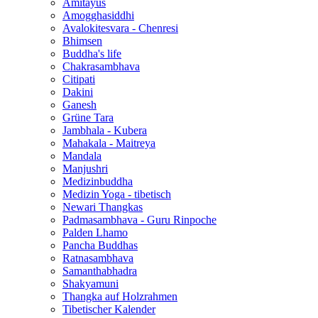
Amitayus
Amogghasiddhi
Avalokitesvara - Chenresi
Bhimsen
Buddha's life
Chakrasambhava
Citipati
Dakini
Ganesh
Grüne Tara
Jambhala - Kubera
Mahakala - Maitreya
Mandala
Manjushri
Medizinbuddha
Medizin Yoga - tibetisch
Newari Thangkas
Padmasambhava - Guru Rinpoche
Palden Lhamo
Pancha Buddhas
Ratnasambhava
Samanthabhadra
Shakyamuni
Thangka auf Holzrahmen
Tibetischer Kalender