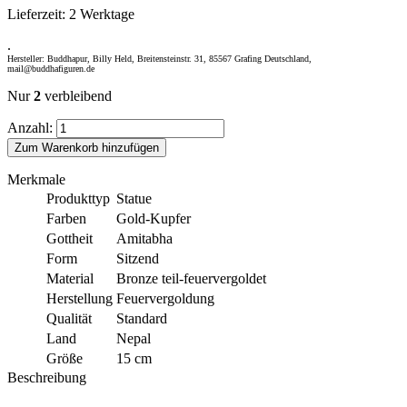
Lieferzeit:
2 Werktage
.
Hersteller: Buddhapur, Billy Held, Breitensteinstr. 31, 85567 Grafing Deutschland,
mail@buddhafiguren.de
Nur
2
verbleibend
Anzahl:
Zum Warenkorb hinzufügen
Merkmale
Produkttyp
Statue
Farben
Gold-Kupfer
Gottheit
Amitabha
Form
Sitzend
Material
Bronze teil-feuervergoldet
Herstellung
Feuervergoldung
Qualität
Standard
Land
Nepal
Größe
15 cm
Beschreibung