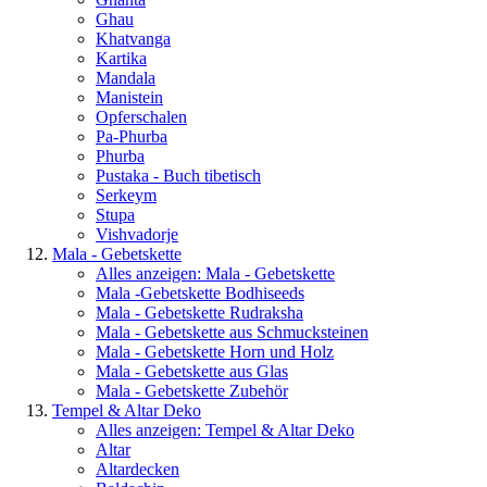
Ghau
Khatvanga
Kartika
Mandala
Manistein
Opferschalen
Pa-Phurba
Phurba
Pustaka - Buch tibetisch
Serkeym
Stupa
Vishvadorje
Mala - Gebetskette
Alles anzeigen: Mala - Gebetskette
Mala -Gebetskette Bodhiseeds
Mala - Gebetskette Rudraksha
Mala - Gebetskette aus Schmucksteinen
Mala - Gebetskette Horn und Holz
Mala - Gebetskette aus Glas
Mala - Gebetskette Zubehör
Tempel & Altar Deko
Alles anzeigen: Tempel & Altar Deko
Altar
Altardecken