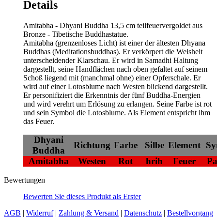
Details
Amitabha - Dhyani Buddha 13,5 cm teilfeuervergoldet aus
Bronze - Tibetische Buddhastatue.
Amitabha (grenzenloses Licht) ist einer der ältesten Dhyana
Buddhas (Meditationsbuddhas). Er verkörpert die Weisheit
unterscheidender Klarschau. Er wird in Samadhi Haltung
dargestellt, seine Handflächen nach oben gefaltet auf seinem
Schoß liegend mit (manchmal ohne) einer Opferschale. Er
wird auf einer Lotosblume nach Westen blickend dargestellt.
Er personifiziert die Erkenntnis der fünf Buddha-Energien
und wird verehrt um Erlösung zu erlangen. Seine Farbe ist rot
und sein Symbol die Lotosblume. Als Element entspricht ihm
das Feuer.
Dhyani
Richtung
Farbe
Silbe
Element
Sy
Buddha
Amitabha
Westen
Rot
hrih
Feuer
P
Bewertungen
Bewerten Sie dieses Produkt als Erster
AGB
|
Widerruf
|
Zahlung & Versand
|
Datenschutz
|
Bestellvorgang