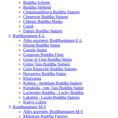
Buddha Schrein
Buddha Stehend
Chakrasambhava Buddha Statuen
Chenrezig Buddha Statuen
Chhepu Buddha Maske
Cundi
Dakini Buddha Statuen
Buddhastatuen E-L
Alles anzeigen: Buddhastatuen E-L
Ekajati Buddha Statue
Garuda Statue
Gampopa Buddha Figur
Gesar of Ling Buddha Statue
Grüne Tara Buddha Statuen
Guru Rinpoche Buddha Statuen
Hayagriva Buddha Statue
Khatvanga
Kubera - Jambhala Buddha Statuen
Kurukulla - rote Tara Buddha Statue
Lachender Buddha - Lucky Buddha
Lakshmi - Laxmi Buddha Statuen
Kagyu Lehrer
Buddhastatuen M-S
Alles anzeigen: Buddhastatuen M-S
Mahakala Buddha Figuren