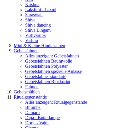
Krishna
Lakshmi - Laxmi
Saraswati
Shiva
Shiva dancing
Shiva Lingam
Vishvarupa
Vishnu
Mini & Kleine Hindustatuen
Gebetsfahnen
Alles anzeigen: Gebetsfahnen
Gebetsfahnen Baumwolle
Gebetsfahnen Polyester
Gebetsfahnen spezielle Anlässe
Gebetsfahne -standarte
Gebetsfahnen Blockprint
Fahnen
Gebetsmühlen
Ritualgegenstände
Alles anzeigen: Ritualgegenstände
Bhumba
Damaru
Dipa - Butterlampe
Dorje - Vajra
Ghanta