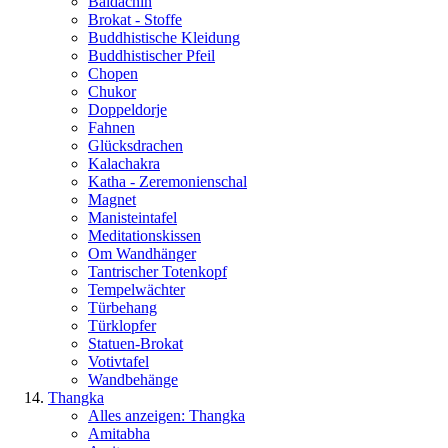
Baldachin
Brokat - Stoffe
Buddhistische Kleidung
Buddhistischer Pfeil
Chopen
Chukor
Doppeldorje
Fahnen
Glücksdrachen
Kalachakra
Katha - Zeremonienschal
Magnet
Manisteintafel
Meditationskissen
Om Wandhänger
Tantrischer Totenkopf
Tempelwächter
Türbehang
Türklopfer
Statuen-Brokat
Votivtafel
Wandbehänge
Thangka
Alles anzeigen: Thangka
Amitabha