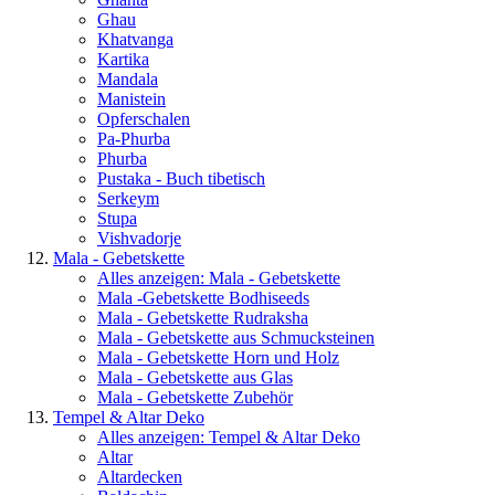
Ghau
Khatvanga
Kartika
Mandala
Manistein
Opferschalen
Pa-Phurba
Phurba
Pustaka - Buch tibetisch
Serkeym
Stupa
Vishvadorje
Mala - Gebetskette
Alles anzeigen: Mala - Gebetskette
Mala -Gebetskette Bodhiseeds
Mala - Gebetskette Rudraksha
Mala - Gebetskette aus Schmucksteinen
Mala - Gebetskette Horn und Holz
Mala - Gebetskette aus Glas
Mala - Gebetskette Zubehör
Tempel & Altar Deko
Alles anzeigen: Tempel & Altar Deko
Altar
Altardecken