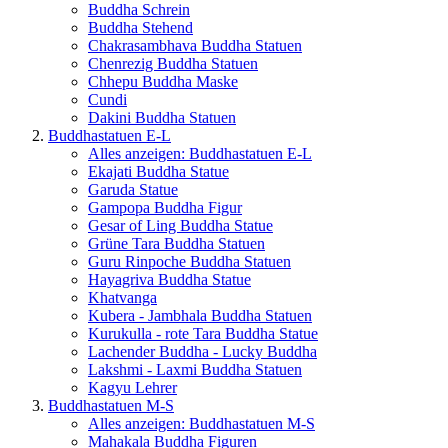
Buddha Schrein
Buddha Stehend
Chakrasambhava Buddha Statuen
Chenrezig Buddha Statuen
Chhepu Buddha Maske
Cundi
Dakini Buddha Statuen
Buddhastatuen E-L
Alles anzeigen: Buddhastatuen E-L
Ekajati Buddha Statue
Garuda Statue
Gampopa Buddha Figur
Gesar of Ling Buddha Statue
Grüne Tara Buddha Statuen
Guru Rinpoche Buddha Statuen
Hayagriva Buddha Statue
Khatvanga
Kubera - Jambhala Buddha Statuen
Kurukulla - rote Tara Buddha Statue
Lachender Buddha - Lucky Buddha
Lakshmi - Laxmi Buddha Statuen
Kagyu Lehrer
Buddhastatuen M-S
Alles anzeigen: Buddhastatuen M-S
Mahakala Buddha Figuren