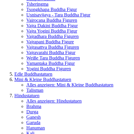
Tsheringma
Tsongkhapa Buddha Figur
Usnisavijaya - Tara Buddha Figur
Vairocana Buddha Figuren
Vajra Dakini Buddha Figur
Vajra Yogini Buddha Figur
Vajradhara Buddha Figuren
Vajrapani Buddha Figure
Vajrasattva Buddha Figuren
Vajravarahi Buddha Figur
Weiße Tara Buddha Figuren
Yamantaka Buddha Figur
Yogini Buddha Figuren
Edle Buddhastatuen
Mini & Kleine Buddhastatuen
Alles anzeigen: Mini & Kleine Buddhastatuen
Talisman
Hindustatuen
Alles anzeigen: Hindustatuen
Brahma
Durga
Ganesh
Garuda
Hanuman
Kali