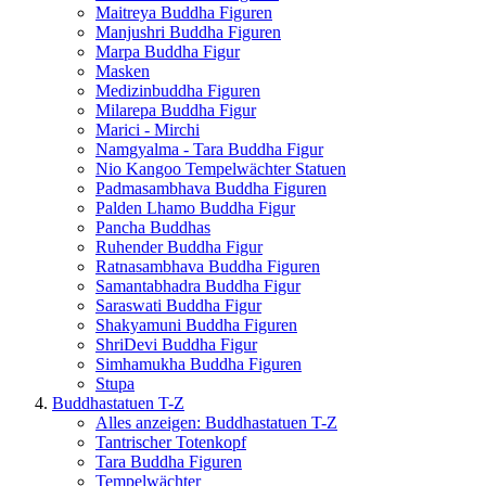
Maitreya Buddha Figuren
Manjushri Buddha Figuren
Marpa Buddha Figur
Masken
Medizinbuddha Figuren
Milarepa Buddha Figur
Marici - Mirchi
Namgyalma - Tara Buddha Figur
Nio Kangoo Tempelwächter Statuen
Padmasambhava Buddha Figuren
Palden Lhamo Buddha Figur
Pancha Buddhas
Ruhender Buddha Figur
Ratnasambhava Buddha Figuren
Samantabhadra Buddha Figur
Saraswati Buddha Figur
Shakyamuni Buddha Figuren
ShriDevi Buddha Figur
Simhamukha Buddha Figuren
Stupa
Buddhastatuen T-Z
Alles anzeigen: Buddhastatuen T-Z
Tantrischer Totenkopf
Tara Buddha Figuren
Tempelwächter