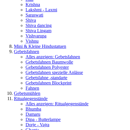
Krishna
Lakshmi - Laxmi
Saraswati
Shiva
Shiva dancing
Shiva Lingam
Vishvarupa
Vishnu
Mini & Kleine Hindustatuen
Gebetsfahnen
Alles anzeigen: Gebetsfahnen
Gebetsfahnen Baumwolle
Gebetsfahnen Polyester
Gebetsfahnen spezielle Anlässe
Gebetsfahne -standarte
Gebetsfahnen Blockprint
Fahnen
Gebetsmühlen
Ritualgegenstände
Alles anzeigen: Ritualgegenstände
Bhumba
Damaru
Dipa - Butterlampe
Dorje - Vajra
Ghanta