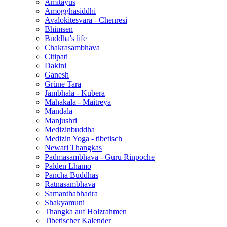
Amitayus
Amogghasiddhi
Avalokitesvara - Chenresi
Bhimsen
Buddha's life
Chakrasambhava
Citipati
Dakini
Ganesh
Grüne Tara
Jambhala - Kubera
Mahakala - Maitreya
Mandala
Manjushri
Medizinbuddha
Medizin Yoga - tibetisch
Newari Thangkas
Padmasambhava - Guru Rinpoche
Palden Lhamo
Pancha Buddhas
Ratnasambhava
Samanthabhadra
Shakyamuni
Thangka auf Holzrahmen
Tibetischer Kalender