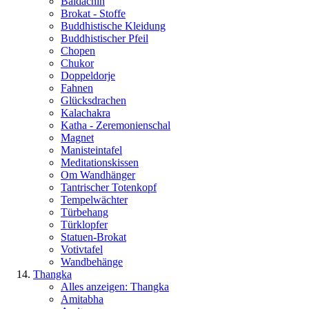
Baldachin
Brokat - Stoffe
Buddhistische Kleidung
Buddhistischer Pfeil
Chopen
Chukor
Doppeldorje
Fahnen
Glücksdrachen
Kalachakra
Katha - Zeremonienschal
Magnet
Manisteintafel
Meditationskissen
Om Wandhänger
Tantrischer Totenkopf
Tempelwächter
Türbehang
Türklopfer
Statuen-Brokat
Votivtafel
Wandbehänge
Thangka
Alles anzeigen: Thangka
Amitabha