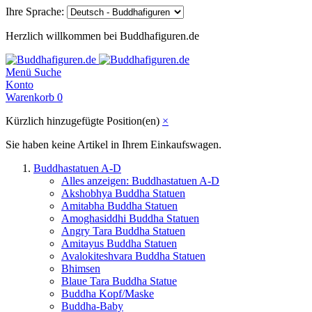
Ihre Sprache:
Herzlich willkommen bei Buddhafiguren.de
Menü
Suche
Konto
Warenkorb
0
Kürzlich hinzugefügte Position(en)
×
Sie haben keine Artikel in Ihrem Einkaufswagen.
Buddhastatuen A-D
Alles anzeigen: Buddhastatuen A-D
Akshobhya Buddha Statuen
Amitabha Buddha Statuen
Amoghasiddhi Buddha Statuen
Angry Tara Buddha Statuen
Amitayus Buddha Statuen
Avalokiteshvara Buddha Statuen
Bhimsen
Blaue Tara Buddha Statue
Buddha Kopf/Maske
Buddha-Baby