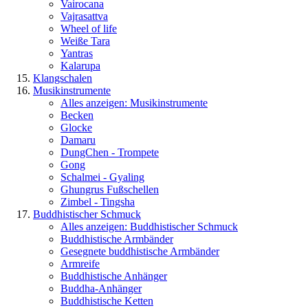
Vairocana
Vajrasattva
Wheel of life
Weiße Tara
Yantras
Kalarupa
Klangschalen
Musikinstrumente
Alles anzeigen: Musikinstrumente
Becken
Glocke
Damaru
DungChen - Trompete
Gong
Schalmei - Gyaling
Ghungrus Fußschellen
Zimbel - Tingsha
Buddhistischer Schmuck
Alles anzeigen: Buddhistischer Schmuck
Buddhistische Armbänder
Gesegnete buddhistische Armbänder
Armreife
Buddhistische Anhänger
Buddha-Anhänger
Buddhistische Ketten