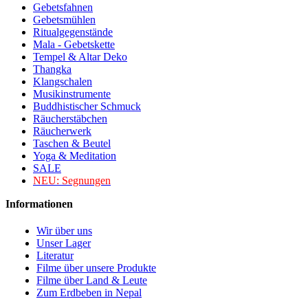
Gebetsfahnen
Gebetsmühlen
Ritualgegenstände
Mala - Gebetskette
Tempel & Altar Deko
Thangka
Klangschalen
Musikinstrumente
Buddhistischer Schmuck
Räucherstäbchen
Räucherwerk
Taschen & Beutel
Yoga & Meditation
SALE
NEU:
Segnungen
Informationen
Wir über uns
Unser Lager
Literatur
Filme über unsere Produkte
Filme über Land & Leute
Zum Erdbeben in Nepal