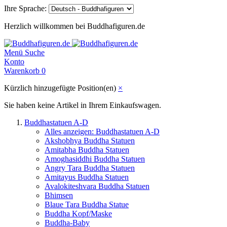
Ihre Sprache:
Herzlich willkommen bei Buddhafiguren.de
Menü
Suche
Konto
Warenkorb
0
Kürzlich hinzugefügte Position(en)
×
Sie haben keine Artikel in Ihrem Einkaufswagen.
Buddhastatuen A-D
Alles anzeigen: Buddhastatuen A-D
Akshobhya Buddha Statuen
Amitabha Buddha Statuen
Amoghasiddhi Buddha Statuen
Angry Tara Buddha Statuen
Amitayus Buddha Statuen
Avalokiteshvara Buddha Statuen
Bhimsen
Blaue Tara Buddha Statue
Buddha Kopf/Maske
Buddha-Baby