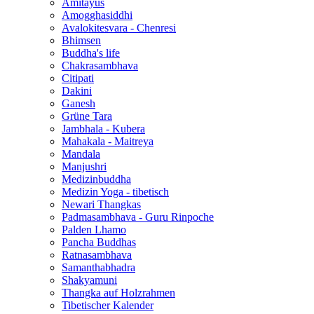
Amitayus
Amogghasiddhi
Avalokitesvara - Chenresi
Bhimsen
Buddha's life
Chakrasambhava
Citipati
Dakini
Ganesh
Grüne Tara
Jambhala - Kubera
Mahakala - Maitreya
Mandala
Manjushri
Medizinbuddha
Medizin Yoga - tibetisch
Newari Thangkas
Padmasambhava - Guru Rinpoche
Palden Lhamo
Pancha Buddhas
Ratnasambhava
Samanthabhadra
Shakyamuni
Thangka auf Holzrahmen
Tibetischer Kalender