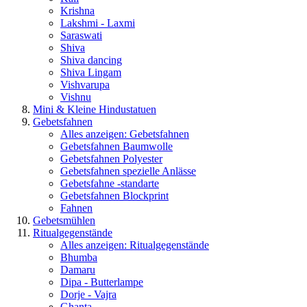
Krishna
Lakshmi - Laxmi
Saraswati
Shiva
Shiva dancing
Shiva Lingam
Vishvarupa
Vishnu
Mini & Kleine Hindustatuen
Gebetsfahnen
Alles anzeigen: Gebetsfahnen
Gebetsfahnen Baumwolle
Gebetsfahnen Polyester
Gebetsfahnen spezielle Anlässe
Gebetsfahne -standarte
Gebetsfahnen Blockprint
Fahnen
Gebetsmühlen
Ritualgegenstände
Alles anzeigen: Ritualgegenstände
Bhumba
Damaru
Dipa - Butterlampe
Dorje - Vajra
Ghanta