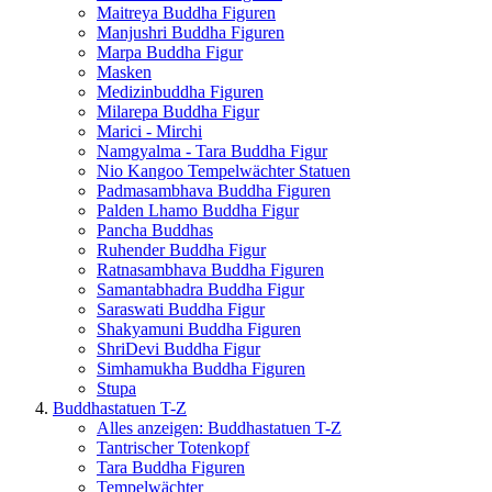
Maitreya Buddha Figuren
Manjushri Buddha Figuren
Marpa Buddha Figur
Masken
Medizinbuddha Figuren
Milarepa Buddha Figur
Marici - Mirchi
Namgyalma - Tara Buddha Figur
Nio Kangoo Tempelwächter Statuen
Padmasambhava Buddha Figuren
Palden Lhamo Buddha Figur
Pancha Buddhas
Ruhender Buddha Figur
Ratnasambhava Buddha Figuren
Samantabhadra Buddha Figur
Saraswati Buddha Figur
Shakyamuni Buddha Figuren
ShriDevi Buddha Figur
Simhamukha Buddha Figuren
Stupa
Buddhastatuen T-Z
Alles anzeigen: Buddhastatuen T-Z
Tantrischer Totenkopf
Tara Buddha Figuren
Tempelwächter