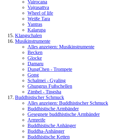
Vairocana
Vajrasattva
Wheel of life
Weiße Tara
Yantras
Kalarupa
Klangschalen
Musikinstrumente
Alles anzeigen: Musikinstrumente
Becken
Glocke
Damaru
DungChen - Trompete
Gong
Schalmei - Gyaling
Ghungrus Fußschellen
Zimbel - Tingsha
Buddhistischer Schmuck
Alles anzeigen: Buddhistischer Schmuck
Buddhistische Armbänder
Gesegnete buddhistische Armbänder
Armreife
Buddhistische Anhänger
Buddha-Anhänger
Buddhistische Ketten