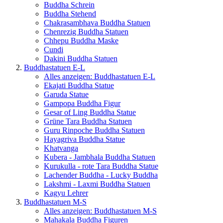
Buddha Schrein
Buddha Stehend
Chakrasambhava Buddha Statuen
Chenrezig Buddha Statuen
Chhepu Buddha Maske
Cundi
Dakini Buddha Statuen
Buddhastatuen E-L
Alles anzeigen: Buddhastatuen E-L
Ekajati Buddha Statue
Garuda Statue
Gampopa Buddha Figur
Gesar of Ling Buddha Statue
Grüne Tara Buddha Statuen
Guru Rinpoche Buddha Statuen
Hayagriva Buddha Statue
Khatvanga
Kubera - Jambhala Buddha Statuen
Kurukulla - rote Tara Buddha Statue
Lachender Buddha - Lucky Buddha
Lakshmi - Laxmi Buddha Statuen
Kagyu Lehrer
Buddhastatuen M-S
Alles anzeigen: Buddhastatuen M-S
Mahakala Buddha Figuren