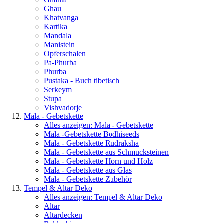
Ghau
Khatvanga
Kartika
Mandala
Manistein
Opferschalen
Pa-Phurba
Phurba
Pustaka - Buch tibetisch
Serkeym
Stupa
Vishvadorje
Mala - Gebetskette
Alles anzeigen: Mala - Gebetskette
Mala -Gebetskette Bodhiseeds
Mala - Gebetskette Rudraksha
Mala - Gebetskette aus Schmucksteinen
Mala - Gebetskette Horn und Holz
Mala - Gebetskette aus Glas
Mala - Gebetskette Zubehör
Tempel & Altar Deko
Alles anzeigen: Tempel & Altar Deko
Altar
Altardecken