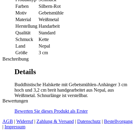
Farben
Silbern-Rot
Motiv
Gebetsmühle
Material
Weißmetal
Herstellung
Handarbeit
Qualität
Standard
Schmuck
Kette
Land
Nepal
Größe
3 cm
Beschreibung
Details
Buddhistische Halskette mit Gebetsmühlen-Anhänger 3 cm
hoch und 3,2 cm breit handgearbeitet aus Nepal, aus
Weißmetal. Schnurlänge ist verstellbar.
Bewertungen
Bewerten Sie dieses Produkt als Erster
AGB
|
Widerruf
|
Zahlung & Versand
|
Datenschutz
|
Bestellvorgang
|
Impressum