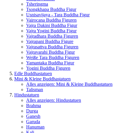
Tsheringma
Tsongkhapa Buddha Figur
Usnisavijaya - Tara Buddha Figur
Vairocana Buddha Figuren
Vajra Dakini Buddha Figur
Vajra Yogini Buddha Figur
Vajradhara Buddha Figuren
Vajrapani Buddha Figure
Vajrasattva Buddha Figuren
Vajravarahi Buddha Figur
Weiße Tara Buddha Figuren
Yamantaka Buddha Figur
Yogini Buddha Figuren
Edle Buddhastatuen
Mini & Kleine Buddhastatuen
Alles anzeigen: Mini & Kleine Buddhastatuen
Talisman
Hindustatuen
Alles anzeigen: Hindustatuen
Brahma
Durga
Ganesh
Garuda
Hanuman
Kali