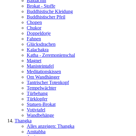
Baldachin
Brokat - Stoffe
Buddhistische Kleidung
Buddhistischer Pfeil
Chopen
Chukor
Doppeldorje
Fahnen
Glücksdrachen
Kalachakra
Katha - Zeremonienschal
Magnet
Manisteintafel
Meditationskissen
Om Wandhänger
Tantrischer Totenkopf
Tempelwächter
Türbehang
Türklopfer
Statuen-Brokat
Votivtafel
Wandbehänge
Thangka
Alles anzeigen: Thangka
Amitabha