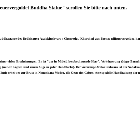
euervergoldet Buddha Statue" scrollen Sie bitte nach unten.
uddhastatue des Bodhisattva Avalokiteshvara / Chenrezig / Kharcheri aus Bronze teilfeuervergoldet, h
nd seiner vielen Erscheinungen. Er ist "der in Mitleid herabschauende Herr", Verkörperung tätiger B
ig (mit elf Köpfen und einem Auge in jeder Handfläche). Der vierarmige Avalokiteshvara ist der Sadaks
Hände erhebt er zur Brust in Namaskara Mudra, die Geste des Gebets, eine spezielle Handhaltung der me