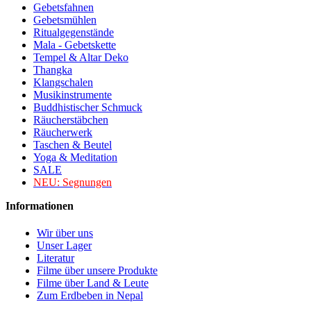
Gebetsfahnen
Gebetsmühlen
Ritualgegenstände
Mala - Gebetskette
Tempel & Altar Deko
Thangka
Klangschalen
Musikinstrumente
Buddhistischer Schmuck
Räucherstäbchen
Räucherwerk
Taschen & Beutel
Yoga & Meditation
SALE
NEU:
Segnungen
Informationen
Wir über uns
Unser Lager
Literatur
Filme über unsere Produkte
Filme über Land & Leute
Zum Erdbeben in Nepal