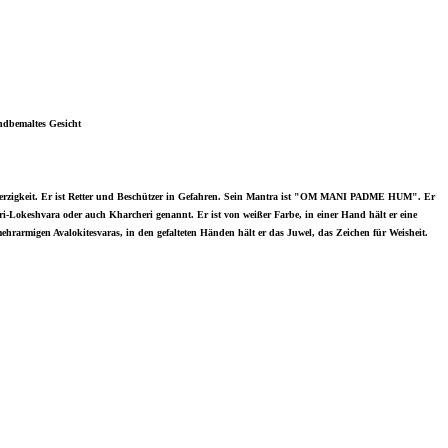
andbemaltes Gesicht
armherzigkeit. Er ist Retter und Beschützer in Gefahren. Sein Mantra ist "OM MANI PADME HUM". Er
ari-Lokeshvara oder auch Kharcheri genannt. Er ist von weißer Farbe, in einer Hand hält er eine
hrarmigen Avalokitesvaras, in den gefalteten Händen hält er das Juwel, das Zeichen für Weisheit.