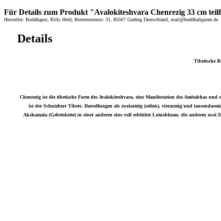
Für Details zum Produkt "Avalokiteshvara Chenrezig 33 cm teilf
Hersteller: Buddhapur, Billy Held, Breitensteinstr. 31, 85567 Grafing Deutschland, mail@buddhafiguren.de
Details
Tibetische B
Chenrezig ist die tibetische Form des Avalokiteshvara, eine Manifestation des Amitabhas u
ist der Schutzherr Tibets. Darsellungen als zweiarmig (selten), vierarmig und tausendarm
Akshamala (Gebetskette) in einer anderen eine voll erblühte Lotusblume, die anderen zwei 