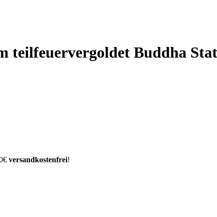
m teilfeuervergoldet Buddha Sta
00€
versandkostenfrei
!