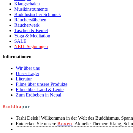
Klangschalen
Musikinstrumente
Buddhistischer Schmuck
Räucherstäbchen
Räucherwerk
Taschen & Beutel
Yoga & Meditation
SALE
NEU:
Segnungen
Informationen
Wir über uns
Unser Lager
Literatur
Filme über unsere Produkte
Filme über Land & Leute
Zum Erdbeben in Nepal
Buddha
pur
Tashi Delek! Willkommen in der Welt des Buddhismus. Spann
Entdecken Sie unsere
Boxen
. Aktuelle Themen: Klang, Sch