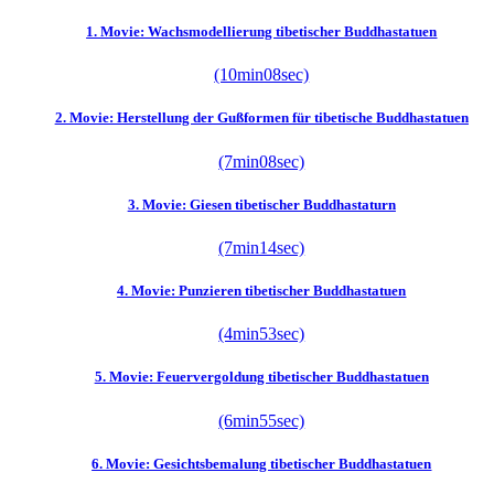
1. Movie: Wachsmodellierung tibetischer Buddhastatuen
(10min08sec)
2. Movie: Herstellung der Gußformen für tibetische Buddhastatuen
(7min08sec)
3. Movie: Giesen tibetischer Buddhastaturn
(7min14sec)
4. Movie: Punzieren tibetischer Buddhastatuen
(4min53sec)
5. Movie: Feuervergoldung tibetischer Buddhastatuen
(6min55sec)
6. Movie: Gesichtsbemalung tibetischer Buddhastatuen