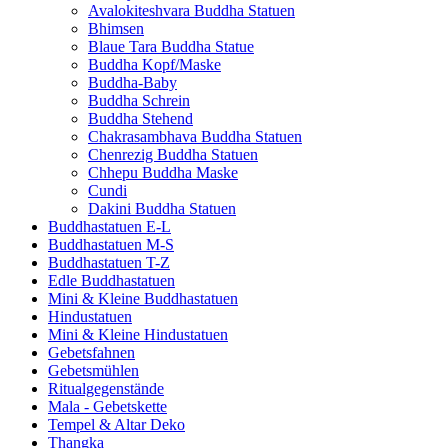
Avalokiteshvara Buddha Statuen
Bhimsen
Blaue Tara Buddha Statue
Buddha Kopf/Maske
Buddha-Baby
Buddha Schrein
Buddha Stehend
Chakrasambhava Buddha Statuen
Chenrezig Buddha Statuen
Chhepu Buddha Maske
Cundi
Dakini Buddha Statuen
Buddhastatuen E-L
Buddhastatuen M-S
Buddhastatuen T-Z
Edle Buddhastatuen
Mini & Kleine Buddhastatuen
Hindustatuen
Mini & Kleine Hindustatuen
Gebetsfahnen
Gebetsmühlen
Ritualgegenstände
Mala - Gebetskette
Tempel & Altar Deko
Thangka