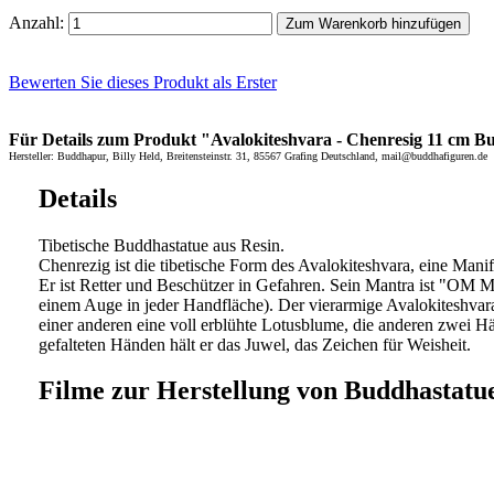
Anzahl:
Zum Warenkorb hinzufügen
Bewerten Sie dieses Produkt als Erster
Für Details zum Produkt "Avalokiteshvara - Chenresig 11 cm Bud
Hersteller: Buddhapur, Billy Held, Breitensteinstr. 31, 85567 Grafing Deutschland, mail@buddhafiguren.de
Details
Tibetische Buddhastatue aus Resin.
Chenrezig ist die tibetische Form des Avalokiteshvara, eine Mani
Er ist Retter und Beschützer in Gefahren. Sein Mantra ist "OM 
einem Auge in jeder Handfläche). Der vierarmige Avalokiteshvara 
einer anderen eine voll erblühte Lotusblume, die anderen zwei H
gefalteten Händen hält er das Juwel, das Zeichen für Weisheit.
Filme zur Herstellung von Buddhastatu