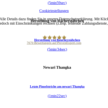
(5min59sec)
Cookieinstellungen
lle Details dazu finden Sie in unserer Datenschutzerklärung. Mit Klic
Herstellung von Rächerstäbchen
jedoch mit Einschränkungen rechnen (z.Bsp. fehlende Zahlungsdienste, 
Herstellung von Räucherstäbchen
7670
Bewertungen auf ProvenExpert.com
(5min/34sec)
Buddhapur
Newari Thangka
Letzte Pinselstriche am newari Thangka
(1min22sec)