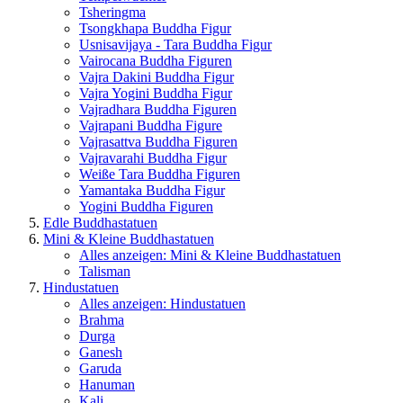
Tsheringma
Tsongkhapa Buddha Figur
Usnisavijaya - Tara Buddha Figur
Vairocana Buddha Figuren
Vajra Dakini Buddha Figur
Vajra Yogini Buddha Figur
Vajradhara Buddha Figuren
Vajrapani Buddha Figure
Vajrasattva Buddha Figuren
Vajravarahi Buddha Figur
Weiße Tara Buddha Figuren
Yamantaka Buddha Figur
Yogini Buddha Figuren
Edle Buddhastatuen
Mini & Kleine Buddhastatuen
Alles anzeigen: Mini & Kleine Buddhastatuen
Talisman
Hindustatuen
Alles anzeigen: Hindustatuen
Brahma
Durga
Ganesh
Garuda
Hanuman
Kali