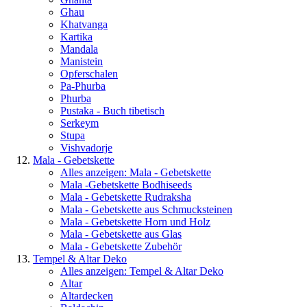
Ghau
Khatvanga
Kartika
Mandala
Manistein
Opferschalen
Pa-Phurba
Phurba
Pustaka - Buch tibetisch
Serkeym
Stupa
Vishvadorje
Mala - Gebetskette
Alles anzeigen: Mala - Gebetskette
Mala -Gebetskette Bodhiseeds
Mala - Gebetskette Rudraksha
Mala - Gebetskette aus Schmucksteinen
Mala - Gebetskette Horn und Holz
Mala - Gebetskette aus Glas
Mala - Gebetskette Zubehör
Tempel & Altar Deko
Alles anzeigen: Tempel & Altar Deko
Altar
Altardecken