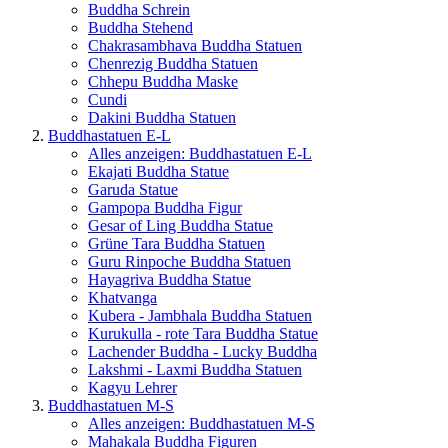
Buddha Schrein
Buddha Stehend
Chakrasambhava Buddha Statuen
Chenrezig Buddha Statuen
Chhepu Buddha Maske
Cundi
Dakini Buddha Statuen
Buddhastatuen E-L
Alles anzeigen: Buddhastatuen E-L
Ekajati Buddha Statue
Garuda Statue
Gampopa Buddha Figur
Gesar of Ling Buddha Statue
Grüne Tara Buddha Statuen
Guru Rinpoche Buddha Statuen
Hayagriva Buddha Statue
Khatvanga
Kubera - Jambhala Buddha Statuen
Kurukulla - rote Tara Buddha Statue
Lachender Buddha - Lucky Buddha
Lakshmi - Laxmi Buddha Statuen
Kagyu Lehrer
Buddhastatuen M-S
Alles anzeigen: Buddhastatuen M-S
Mahakala Buddha Figuren