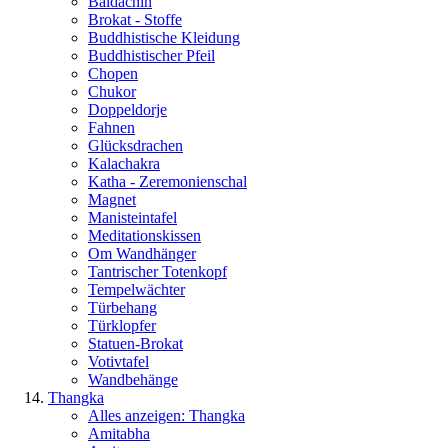
Baldachin
Brokat - Stoffe
Buddhistische Kleidung
Buddhistischer Pfeil
Chopen
Chukor
Doppeldorje
Fahnen
Glücksdrachen
Kalachakra
Katha - Zeremonienschal
Magnet
Manisteintafel
Meditationskissen
Om Wandhänger
Tantrischer Totenkopf
Tempelwächter
Türbehang
Türklopfer
Statuen-Brokat
Votivtafel
Wandbehänge
Thangka
Alles anzeigen: Thangka
Amitabha