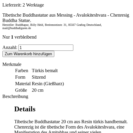
Lieferzeit:
2 Werktage
Tibetische Buddhastatue aus Messing - Avalokiteshvara - Chenresig
Buddha Statue.
Hersteller: Buddhapur, Billy Held, Breitensteinstr. 31, 85567 Grafing Deutschland,
mail@buddhafiguren.de
Nur
1
verbleibend
Anzahl:
Zum Warenkorb hinzufügen
Merkmale
Farben
Türkis bemalt
Form
Sitzend
Material
Resin (Gießharz)
Größe
20 cm
Beschreibung
Details
Tibetische Buddhastatue 20 cm aus Resin türkis handbemalt.
Chenrezig ist die tibetische Form des Avalokiteshvara, eine
Manifestation des Amitabhas und seiner vielen