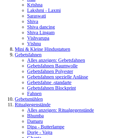
Krishna
Lakshmi - Laxmi
Saraswati
Shiva
Shiva dancing
Shiva Lingam
Vishvarupa
Vishnu
Mini & Kleine Hindustatuen
Gebetsfahnen
Alles anzeigen: Gebetsfahnen
Gebetsfahnen Baumwolle
Gebetsfahnen Polyester
Gebetsfahnen spezielle Anlässe
Gebetsfahne -standarte
Gebetsfahnen Blockprint
Fahnen
Gebetsmühlen
Ritualgegenstände
Alles anzeigen: Ritualgegenstände
Bhumba
Damaru
Dipa - Butterlampe
Dorje - Vajra
Ghanta