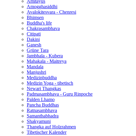
Amitayus
Amogghasiddhi
Avalokitesvara - Chenresi
Bhimsen
Buddha's life
Chakrasambhava
Citipati
Dakini
Ganesh
Grüne Tara
Jambhala - Kubera
Mahakala - Maitreya
Mandala
Manjushri
Medizinbuddha
Medizin Yoga - tibetisch
Newari Thangkas
Padmasambhava - Guru Rinpoche
Palden Lhamo
Pancha Buddhas
Ratnasambhava
Samanthabhadra
Shakyamuni
Thangka auf Holzrahmen
Tibetischer Kalender