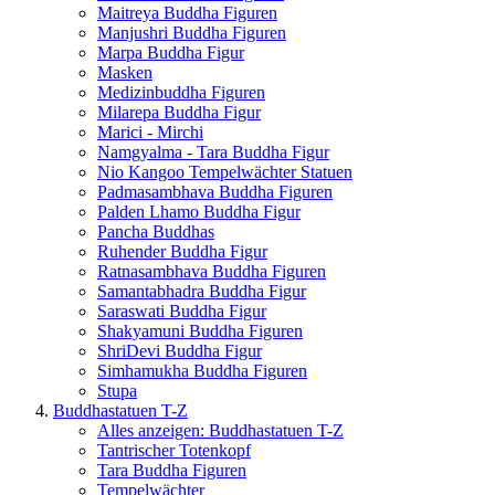
Maitreya Buddha Figuren
Manjushri Buddha Figuren
Marpa Buddha Figur
Masken
Medizinbuddha Figuren
Milarepa Buddha Figur
Marici - Mirchi
Namgyalma - Tara Buddha Figur
Nio Kangoo Tempelwächter Statuen
Padmasambhava Buddha Figuren
Palden Lhamo Buddha Figur
Pancha Buddhas
Ruhender Buddha Figur
Ratnasambhava Buddha Figuren
Samantabhadra Buddha Figur
Saraswati Buddha Figur
Shakyamuni Buddha Figuren
ShriDevi Buddha Figur
Simhamukha Buddha Figuren
Stupa
Buddhastatuen T-Z
Alles anzeigen: Buddhastatuen T-Z
Tantrischer Totenkopf
Tara Buddha Figuren
Tempelwächter