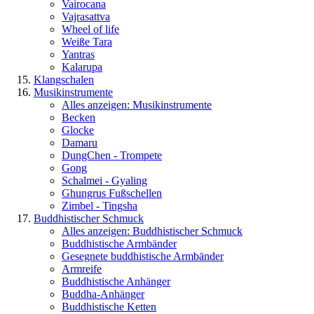
Vairocana
Vajrasattva
Wheel of life
Weiße Tara
Yantras
Kalarupa
Klangschalen
Musikinstrumente
Alles anzeigen: Musikinstrumente
Becken
Glocke
Damaru
DungChen - Trompete
Gong
Schalmei - Gyaling
Ghungrus Fußschellen
Zimbel - Tingsha
Buddhistischer Schmuck
Alles anzeigen: Buddhistischer Schmuck
Buddhistische Armbänder
Gesegnete buddhistische Armbänder
Armreife
Buddhistische Anhänger
Buddha-Anhänger
Buddhistische Ketten