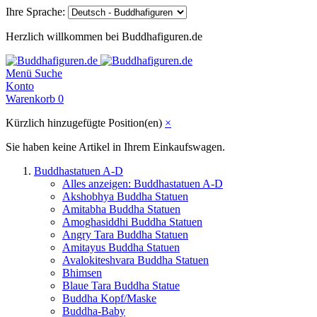
Ihre Sprache:
Herzlich willkommen bei Buddhafiguren.de
Menü
Suche
Konto
Warenkorb
0
Kürzlich hinzugefügte Position(en)
×
Sie haben keine Artikel in Ihrem Einkaufswagen.
Buddhastatuen A-D
Alles anzeigen: Buddhastatuen A-D
Akshobhya Buddha Statuen
Amitabha Buddha Statuen
Amoghasiddhi Buddha Statuen
Angry Tara Buddha Statuen
Amitayus Buddha Statuen
Avalokiteshvara Buddha Statuen
Bhimsen
Blaue Tara Buddha Statue
Buddha Kopf/Maske
Buddha-Baby