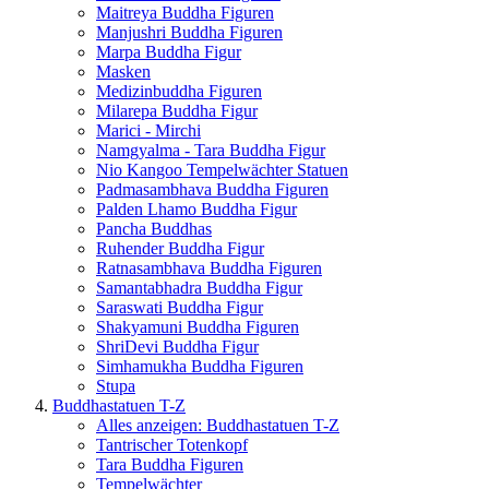
Maitreya Buddha Figuren
Manjushri Buddha Figuren
Marpa Buddha Figur
Masken
Medizinbuddha Figuren
Milarepa Buddha Figur
Marici - Mirchi
Namgyalma - Tara Buddha Figur
Nio Kangoo Tempelwächter Statuen
Padmasambhava Buddha Figuren
Palden Lhamo Buddha Figur
Pancha Buddhas
Ruhender Buddha Figur
Ratnasambhava Buddha Figuren
Samantabhadra Buddha Figur
Saraswati Buddha Figur
Shakyamuni Buddha Figuren
ShriDevi Buddha Figur
Simhamukha Buddha Figuren
Stupa
Buddhastatuen T-Z
Alles anzeigen: Buddhastatuen T-Z
Tantrischer Totenkopf
Tara Buddha Figuren
Tempelwächter