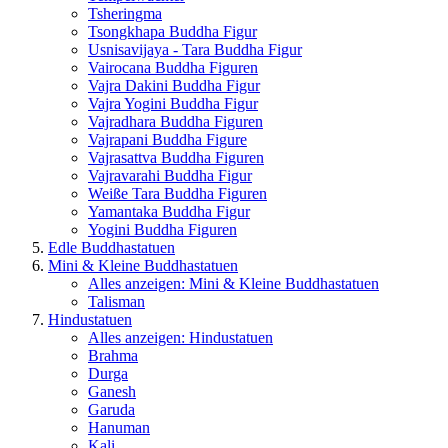
Tsheringma
Tsongkhapa Buddha Figur
Usnisavijaya - Tara Buddha Figur
Vairocana Buddha Figuren
Vajra Dakini Buddha Figur
Vajra Yogini Buddha Figur
Vajradhara Buddha Figuren
Vajrapani Buddha Figure
Vajrasattva Buddha Figuren
Vajravarahi Buddha Figur
Weiße Tara Buddha Figuren
Yamantaka Buddha Figur
Yogini Buddha Figuren
Edle Buddhastatuen
Mini & Kleine Buddhastatuen
Alles anzeigen: Mini & Kleine Buddhastatuen
Talisman
Hindustatuen
Alles anzeigen: Hindustatuen
Brahma
Durga
Ganesh
Garuda
Hanuman
Kali