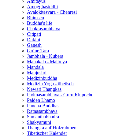
Amitayus
Amogghasiddhi
Avalokitesvara - Chenresi
Bhimsen
Buddha's life
Chakrasambhava
Citipati
Dakini
Ganesh
Grüne Tara
Jambhala - Kubera
Mahakala - Maitreya
Mandala
Manjushri
Medizinbuddha
Medizin Yoga - tibetisch
Newari Thangkas
Padmasambhava - Guru Rinpoche
Palden Lhamo
Pancha Buddhas
Ratnasambhava
Samanthabhadra
Shakyamuni
Thangka auf Holzrahmen
Tibetischer Kalender