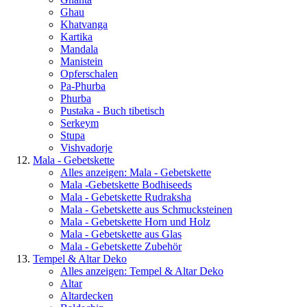
Ghau
Khatvanga
Kartika
Mandala
Manistein
Opferschalen
Pa-Phurba
Phurba
Pustaka - Buch tibetisch
Serkeym
Stupa
Vishvadorje
Mala - Gebetskette
Alles anzeigen: Mala - Gebetskette
Mala -Gebetskette Bodhiseeds
Mala - Gebetskette Rudraksha
Mala - Gebetskette aus Schmucksteinen
Mala - Gebetskette Horn und Holz
Mala - Gebetskette aus Glas
Mala - Gebetskette Zubehör
Tempel & Altar Deko
Alles anzeigen: Tempel & Altar Deko
Altar
Altardecken