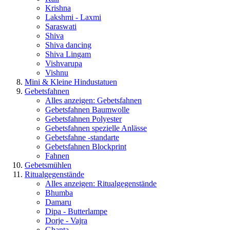
Krishna
Lakshmi - Laxmi
Saraswati
Shiva
Shiva dancing
Shiva Lingam
Vishvarupa
Vishnu
Mini & Kleine Hindustatuen
Gebetsfahnen
Alles anzeigen: Gebetsfahnen
Gebetsfahnen Baumwolle
Gebetsfahnen Polyester
Gebetsfahnen spezielle Anlässe
Gebetsfahne -standarte
Gebetsfahnen Blockprint
Fahnen
Gebetsmühlen
Ritualgegenstände
Alles anzeigen: Ritualgegenstände
Bhumba
Damaru
Dipa - Butterlampe
Dorje - Vajra
Ghanta