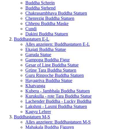
Buddha Schrein
Buddha Stehend
Chakrasambhava Buddha Statuen
Chenrezig Buddha Statuen
Chhepu Buddha Maske
Cundi
Dakini Buddha Statuen
Buddhastatuen E-L
Alles anzeigen: Buddhastatuen E-L
Ekajati Buddha Statue
Garuda Statue
Gampopa Buddha Figur
Gesar of Ling Buddha Statue
Grüne Tara Buddha Statuen
Guru Rinpoche Buddha Statuen
Hayagriva Buddha Statue
Khatvanga
Kubera - Jambhala Buddha Statuen
Kurukulla - rote Tara Buddha Statue
Lachender Buddha - Lucky Buddha
Lakshmi - Laxmi Buddha Statuen
Kagyu Lehrer
Buddhastatuen M-S
Alles anzeigen: Buddhastatuen M-S
Mahakala Buddha Figuren