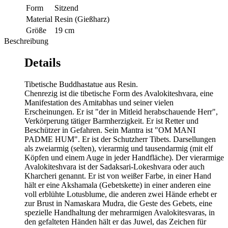
Form
Sitzend
Material
Resin (Gießharz)
Größe
19 cm
Beschreibung
Details
Tibetische Buddhastatue aus Resin.
Chenrezig ist die tibetische Form des Avalokiteshvara, eine
Manifestation des Amitabhas und seiner vielen
Erscheinungen. Er ist "der in Mitleid herabschauende Herr",
Verkörperung tätiger Barmherzigkeit. Er ist Retter und
Beschützer in Gefahren. Sein Mantra ist "OM MANI
PADME HUM". Er ist der Schutzherr Tibets. Darsellungen
als zweiarmig (selten), vierarmig und tausendarmig (mit elf
Köpfen und einem Auge in jeder Handfläche). Der vierarmige
Avalokiteshvara ist der Sadaksari-Lokeshvara oder auch
Kharcheri genannt. Er ist von weißer Farbe, in einer Hand
hält er eine Akshamala (Gebetskette) in einer anderen eine
voll erblühte Lotusblume, die anderen zwei Hände erhebt er
zur Brust in Namaskara Mudra, die Geste des Gebets, eine
spezielle Handhaltung der mehrarmigen Avalokitesvaras, in
den gefalteten Händen hält er das Juwel, das Zeichen für