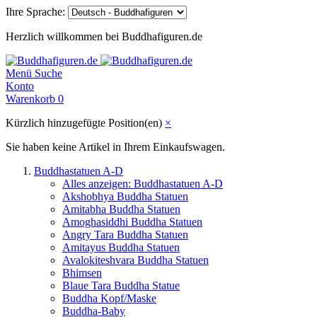
Ihre Sprache:
Herzlich willkommen bei Buddhafiguren.de
Menü
Suche
Konto
Warenkorb
0
Kürzlich hinzugefügte Position(en)
×
Sie haben keine Artikel in Ihrem Einkaufswagen.
Buddhastatuen A-D
Alles anzeigen: Buddhastatuen A-D
Akshobhya Buddha Statuen
Amitabha Buddha Statuen
Amoghasiddhi Buddha Statuen
Angry Tara Buddha Statuen
Amitayus Buddha Statuen
Avalokiteshvara Buddha Statuen
Bhimsen
Blaue Tara Buddha Statue
Buddha Kopf/Maske
Buddha-Baby