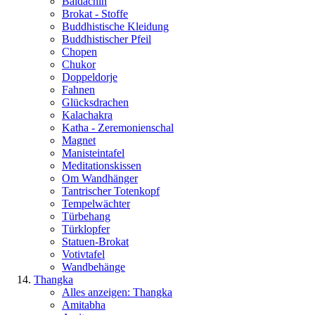
Baldachin
Brokat - Stoffe
Buddhistische Kleidung
Buddhistischer Pfeil
Chopen
Chukor
Doppeldorje
Fahnen
Glücksdrachen
Kalachakra
Katha - Zeremonienschal
Magnet
Manisteintafel
Meditationskissen
Om Wandhänger
Tantrischer Totenkopf
Tempelwächter
Türbehang
Türklopfer
Statuen-Brokat
Votivtafel
Wandbehänge
Thangka
Alles anzeigen: Thangka
Amitabha