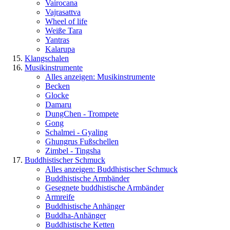
Vairocana
Vajrasattva
Wheel of life
Weiße Tara
Yantras
Kalarupa
Klangschalen
Musikinstrumente
Alles anzeigen: Musikinstrumente
Becken
Glocke
Damaru
DungChen - Trompete
Gong
Schalmei - Gyaling
Ghungrus Fußschellen
Zimbel - Tingsha
Buddhistischer Schmuck
Alles anzeigen: Buddhistischer Schmuck
Buddhistische Armbänder
Gesegnete buddhistische Armbänder
Armreife
Buddhistische Anhänger
Buddha-Anhänger
Buddhistische Ketten