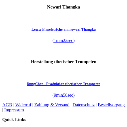
Newari Thangka
Letzte Pinselstriche am newari Thangka
(1min22sec)
Herstellung tibetischer Trompeten
DungChen - Produktion tibetischer Trompeten
(9min58sec)
AGB
|
Widerruf
|
Zahlung & Versand
|
Datenschutz
|
Bestellvorgang
|
Impressum
Quick Links