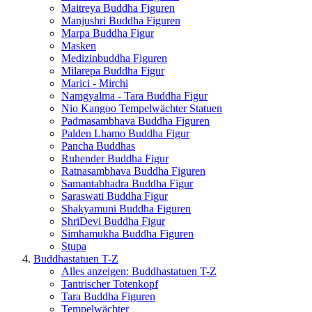
Maitreya Buddha Figuren
Manjushri Buddha Figuren
Marpa Buddha Figur
Masken
Medizinbuddha Figuren
Milarepa Buddha Figur
Marici - Mirchi
Namgyalma - Tara Buddha Figur
Nio Kangoo Tempelwächter Statuen
Padmasambhava Buddha Figuren
Palden Lhamo Buddha Figur
Pancha Buddhas
Ruhender Buddha Figur
Ratnasambhava Buddha Figuren
Samantabhadra Buddha Figur
Saraswati Buddha Figur
Shakyamuni Buddha Figuren
ShriDevi Buddha Figur
Simhamukha Buddha Figuren
Stupa
Buddhastatuen T-Z
Alles anzeigen: Buddhastatuen T-Z
Tantrischer Totenkopf
Tara Buddha Figuren
Tempelwächter