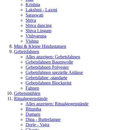
Krishna
Lakshmi - Laxmi
Saraswati
Shiva
Shiva dancing
Shiva Lingam
Vishvarupa
Vishnu
Mini & Kleine Hindustatuen
Gebetsfahnen
Alles anzeigen: Gebetsfahnen
Gebetsfahnen Baumwolle
Gebetsfahnen Polyester
Gebetsfahnen spezielle Anlässe
Gebetsfahne -standarte
Gebetsfahnen Blockprint
Fahnen
Gebetsmühlen
Ritualgegenstände
Alles anzeigen: Ritualgegenstände
Bhumba
Damaru
Dipa - Butterlampe
Dorje - Vajra
Ghanta