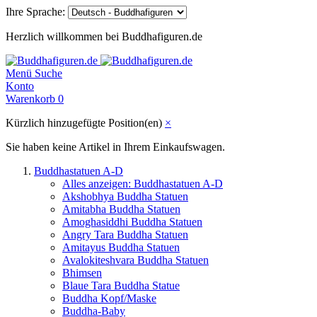
Ihre Sprache:
Herzlich willkommen bei Buddhafiguren.de
Menü
Suche
Konto
Warenkorb
0
Kürzlich hinzugefügte Position(en)
×
Sie haben keine Artikel in Ihrem Einkaufswagen.
Buddhastatuen A-D
Alles anzeigen: Buddhastatuen A-D
Akshobhya Buddha Statuen
Amitabha Buddha Statuen
Amoghasiddhi Buddha Statuen
Angry Tara Buddha Statuen
Amitayus Buddha Statuen
Avalokiteshvara Buddha Statuen
Bhimsen
Blaue Tara Buddha Statue
Buddha Kopf/Maske
Buddha-Baby