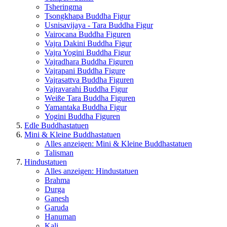
Tsheringma
Tsongkhapa Buddha Figur
Usnisavijaya - Tara Buddha Figur
Vairocana Buddha Figuren
Vajra Dakini Buddha Figur
Vajra Yogini Buddha Figur
Vajradhara Buddha Figuren
Vajrapani Buddha Figure
Vajrasattva Buddha Figuren
Vajravarahi Buddha Figur
Weiße Tara Buddha Figuren
Yamantaka Buddha Figur
Yogini Buddha Figuren
Edle Buddhastatuen
Mini & Kleine Buddhastatuen
Alles anzeigen: Mini & Kleine Buddhastatuen
Talisman
Hindustatuen
Alles anzeigen: Hindustatuen
Brahma
Durga
Ganesh
Garuda
Hanuman
Kali