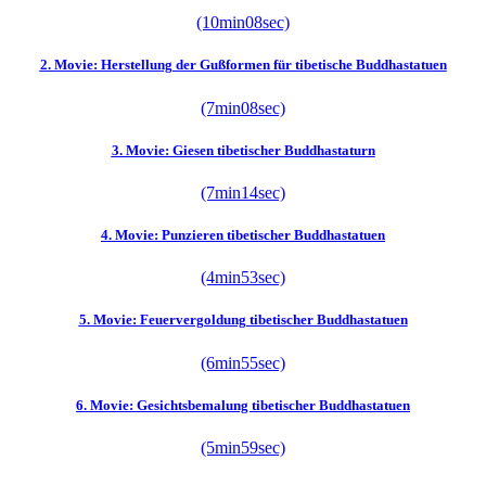
(10min08sec)
2. Movie: Herstellung der Gußformen für tibetische Buddhastatuen
(7min08sec)
3. Movie: Giesen tibetischer Buddhastaturn
(7min14sec)
4. Movie: Punzieren tibetischer Buddhastatuen
(4min53sec)
5. Movie: Feuervergoldung tibetischer Buddhastatuen
(6min55sec)
6. Movie: Gesichtsbemalung tibetischer Buddhastatuen
(5min59sec)