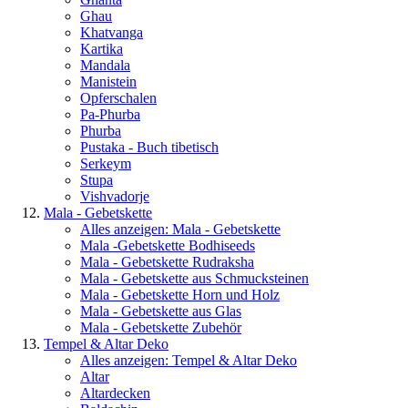
Ghau
Khatvanga
Kartika
Mandala
Manistein
Opferschalen
Pa-Phurba
Phurba
Pustaka - Buch tibetisch
Serkeym
Stupa
Vishvadorje
Mala - Gebetskette
Alles anzeigen: Mala - Gebetskette
Mala -Gebetskette Bodhiseeds
Mala - Gebetskette Rudraksha
Mala - Gebetskette aus Schmucksteinen
Mala - Gebetskette Horn und Holz
Mala - Gebetskette aus Glas
Mala - Gebetskette Zubehör
Tempel & Altar Deko
Alles anzeigen: Tempel & Altar Deko
Altar
Altardecken