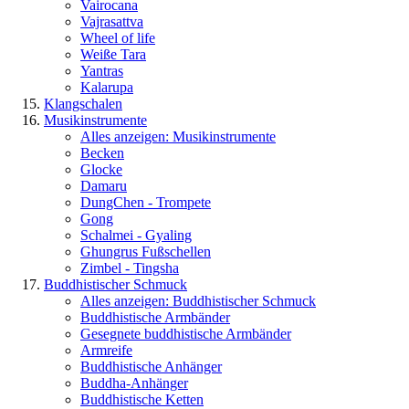
Vairocana
Vajrasattva
Wheel of life
Weiße Tara
Yantras
Kalarupa
Klangschalen
Musikinstrumente
Alles anzeigen: Musikinstrumente
Becken
Glocke
Damaru
DungChen - Trompete
Gong
Schalmei - Gyaling
Ghungrus Fußschellen
Zimbel - Tingsha
Buddhistischer Schmuck
Alles anzeigen: Buddhistischer Schmuck
Buddhistische Armbänder
Gesegnete buddhistische Armbänder
Armreife
Buddhistische Anhänger
Buddha-Anhänger
Buddhistische Ketten