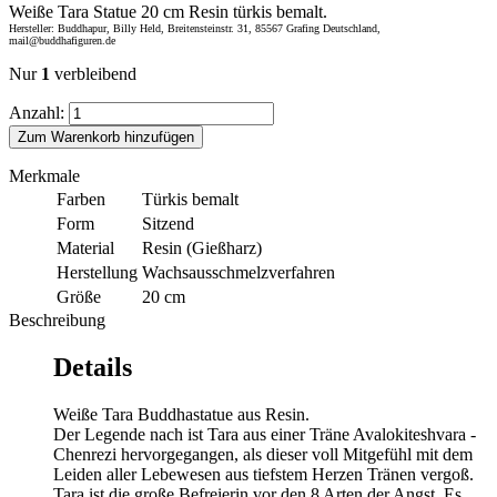
Weiße Tara Statue 20 cm Resin türkis bemalt.
Hersteller: Buddhapur, Billy Held, Breitensteinstr. 31, 85567 Grafing Deutschland,
mail@buddhafiguren.de
Nur
1
verbleibend
Anzahl:
Zum Warenkorb hinzufügen
Merkmale
Farben
Türkis bemalt
Form
Sitzend
Material
Resin (Gießharz)
Herstellung
Wachsausschmelzverfahren
Größe
20 cm
Beschreibung
Details
Weiße Tara Buddhastatue aus Resin.
Der Legende nach ist Tara aus einer Träne Avalokiteshvara -
Chenrezi hervorgegangen, als dieser voll Mitgefühl mit dem
Leiden aller Lebewesen aus tiefstem Herzen Tränen vergoß.
Tara ist die große Befreierin vor den 8 Arten der Angst. Es