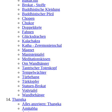
Baldachin
Brokat - Stoffe
Buddhistische Kleidung
Buddhistischer Pfeil
Chopen
Chukor
Doppeldorje
Fahnen
Glücksdrachen
Kalachakra
Katha - Zeremonienschal
Magnet
Manisteintafel
Meditationskissen
Om Wandhänger
Tantrischer Totenkopf
Tempelwächter
Türbehang
Türklopfer
Statuen-Brokat
Votivtafel
Wandbehänge
Thangka
Alles anzeigen: Thangka
Amitabha