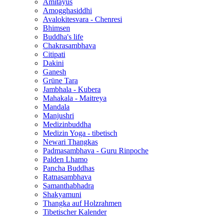
Amitayus
Amogghasiddhi
Avalokitesvara - Chenresi
Bhimsen
Buddha's life
Chakrasambhava
Citipati
Dakini
Ganesh
Grüne Tara
Jambhala - Kubera
Mahakala - Maitreya
Mandala
Manjushri
Medizinbuddha
Medizin Yoga - tibetisch
Newari Thangkas
Padmasambhava - Guru Rinpoche
Palden Lhamo
Pancha Buddhas
Ratnasambhava
Samanthabhadra
Shakyamuni
Thangka auf Holzrahmen
Tibetischer Kalender