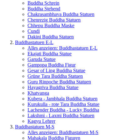
Buddha Schrein
Buddha Stehend
Chakrasambhava Buddha Statuen
Chenrezig Buddha Statuen
Chhepu Buddha Maske
Cundi
Dakini Buddha Statuen
Buddhastatuen E-L
Alles anzeigen: Buddhastatuen E-L
Ekajati Buddha Statue
Garuda Statue
Gampopa Buddha Figur
Gesar of Ling Buddha Statue
Grüne Tara Buddha Statuen
Guru Rinpoche Buddha Statuen
Hayagriva Buddha Statue
Khatvanga
Kubera - Jambhala Buddha Statuen
Kurukulla - rote Tara Buddha Statue
Lachender Buddha - Lucky Buddha
Lakshmi - Laxmi Buddha Statuen
Kagyu Lehrer
Buddhastatuen M-S
Alles anzeigen: Buddhastatuen M-S
Mahakala Buddha Figuren