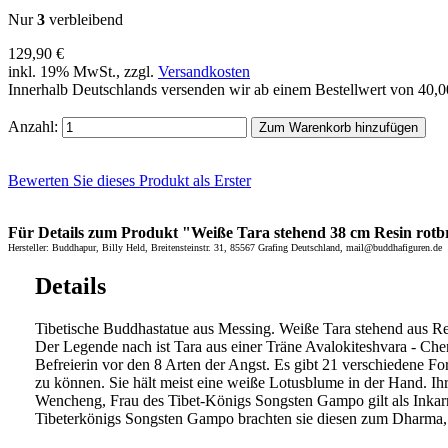
Nur
3
verbleibend
129,90 €
inkl. 19% MwSt., zzgl.
Versandkosten
Innerhalb Deutschlands versenden wir ab einem Bestellwert von 40,
Anzahl:
Zum Warenkorb hinzufügen
Bewerten Sie dieses Produkt als Erster
Für Details zum Produkt "Weiße Tara stehend 38 cm Resin rotbra
Hersteller: Buddhapur, Billy Held, Breitensteinstr. 31, 85567 Grafing Deutschland, mail@buddhafiguren.de
Details
Tibetische Buddhastatue aus Messing. Weiße Tara stehend aus R
Der Legende nach ist Tara aus einer Träne Avalokiteshvara - Chen
Befreierin vor den 8 Arten der Angst. Es gibt 21 verschiedene F
zu können. Sie hält meist eine weiße Lotusblume in der Hand. Ihr
Wencheng, Frau des Tibet-Königs Songsten Gampo gilt als Inkarna
Tibeterkönigs Songsten Gampo brachten sie diesen zum Dharma, 