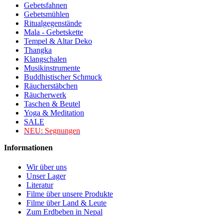
Gebetsfahnen
Gebetsmühlen
Ritualgegenstände
Mala - Gebetskette
Tempel & Altar Deko
Thangka
Klangschalen
Musikinstrumente
Buddhistischer Schmuck
Räucherstäbchen
Räucherwerk
Taschen & Beutel
Yoga & Meditation
SALE
NEU:
Segnungen
Informationen
Wir über uns
Unser Lager
Literatur
Filme über unsere Produkte
Filme über Land & Leute
Zum Erdbeben in Nepal