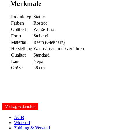
Merkmale
Produkttyp
Statue
Farben
Rostrot
Gottheit
Weiße Tara
Form
Stehend
Material
Resin (Gießharz)
Herstellung
Wachsausschmelzverfahren
Qualität
Standard
Land
Nepal
Größe
38 cm
Vertrag widerrufen
AGB
Widerruf
Zahlung & Versand