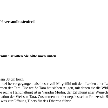
00€
versandkostenfrei
!
un" scrollen Sie bitte nach unten.
esin 38 cm hoch.
rezi hervorgegangen, als dieser voll Mitgefühl mit dem Leiden aller L
ormen der Tara. Die weiße Tara hat sieben Augen, mit denen sie die Wir
e rechte Handhaltung ist in Varadra Mudra, der Erfüllung aller Wünsche,
tion der Weissen Tara. Zusammen mit der nepalesischen Prinzessin Bhr
was zur Öffnung Tibets für das Dharma führte.