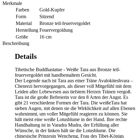
Merkmale
Farben
Gold-Kupfer
Form
Sitzend
Material
Bronze teil-feuervergoldet
Herstellung
Feuervergoldung
Größe
16 cm
Beschreibung
Details
Tibetische Buddhastatue - Weiße Tara aus Bronze teil-
feuervergoldet mit handbemaltem Gesicht.
Der Legende nach ist Tara aus einer Träne Avalokiteshvara –
Chenrezi hervorgegangen, als dieser voll Mitgefühl mit dem
Leiden aller Lebewesen aus tiefstem Herzen Tränen vergoß.
Tara ist die große Befreierin vor den 8 Arten der Angst. Es
gibt 21 verschiedene Formen der Tara. Die weißeTara hat
sieben Augen, mit denen sie die Wirklichkeit auf allen Ebenen
wahrnimmt, um voller Mitgefühl reagieren zu können. Sie
hält meist eine weiße Lotusblume in der Hand. Ihre rechte
Handhaltung ist in Varadra Mudra, der Erfüllung aller
Wünsche, in der linken hält sie die Lotusblume. Die
chinesische Prinzesin Wencheng, Frau des Tibet-Königs