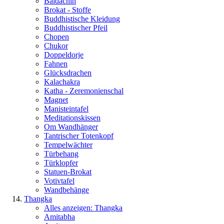
Baldachin
Brokat - Stoffe
Buddhistische Kleidung
Buddhistischer Pfeil
Chopen
Chukor
Doppeldorje
Fahnen
Glücksdrachen
Kalachakra
Katha - Zeremonienschal
Magnet
Manisteintafel
Meditationskissen
Om Wandhänger
Tantrischer Totenkopf
Tempelwächter
Türbehang
Türklopfer
Statuen-Brokat
Votivtafel
Wandbehänge
Thangka
Alles anzeigen: Thangka
Amitabha