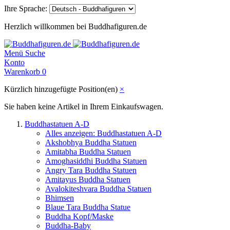
Ihre Sprache:
Herzlich willkommen bei Buddhafiguren.de
Menü
Suche
Konto
Warenkorb
0
Kürzlich hinzugefügte Position(en)
×
Sie haben keine Artikel in Ihrem Einkaufswagen.
Buddhastatuen A-D
Alles anzeigen: Buddhastatuen A-D
Akshobhya Buddha Statuen
Amitabha Buddha Statuen
Amoghasiddhi Buddha Statuen
Angry Tara Buddha Statuen
Amitayus Buddha Statuen
Avalokiteshvara Buddha Statuen
Bhimsen
Blaue Tara Buddha Statue
Buddha Kopf/Maske
Buddha-Baby