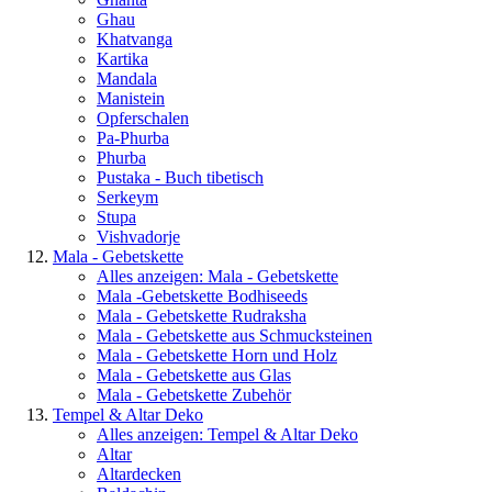
Ghau
Khatvanga
Kartika
Mandala
Manistein
Opferschalen
Pa-Phurba
Phurba
Pustaka - Buch tibetisch
Serkeym
Stupa
Vishvadorje
Mala - Gebetskette
Alles anzeigen: Mala - Gebetskette
Mala -Gebetskette Bodhiseeds
Mala - Gebetskette Rudraksha
Mala - Gebetskette aus Schmucksteinen
Mala - Gebetskette Horn und Holz
Mala - Gebetskette aus Glas
Mala - Gebetskette Zubehör
Tempel & Altar Deko
Alles anzeigen: Tempel & Altar Deko
Altar
Altardecken