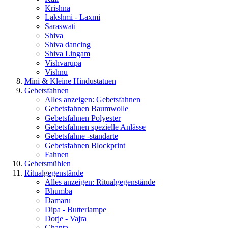
Krishna
Lakshmi - Laxmi
Saraswati
Shiva
Shiva dancing
Shiva Lingam
Vishvarupa
Vishnu
Mini & Kleine Hindustatuen
Gebetsfahnen
Alles anzeigen: Gebetsfahnen
Gebetsfahnen Baumwolle
Gebetsfahnen Polyester
Gebetsfahnen spezielle Anlässe
Gebetsfahne -standarte
Gebetsfahnen Blockprint
Fahnen
Gebetsmühlen
Ritualgegenstände
Alles anzeigen: Ritualgegenstände
Bhumba
Damaru
Dipa - Butterlampe
Dorje - Vajra
Ghanta