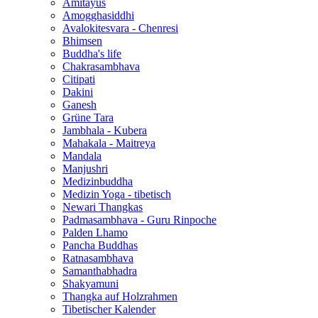
Amitayus
Amogghasiddhi
Avalokitesvara - Chenresi
Bhimsen
Buddha's life
Chakrasambhava
Citipati
Dakini
Ganesh
Grüne Tara
Jambhala - Kubera
Mahakala - Maitreya
Mandala
Manjushri
Medizinbuddha
Medizin Yoga - tibetisch
Newari Thangkas
Padmasambhava - Guru Rinpoche
Palden Lhamo
Pancha Buddhas
Ratnasambhava
Samanthabhadra
Shakyamuni
Thangka auf Holzrahmen
Tibetischer Kalender