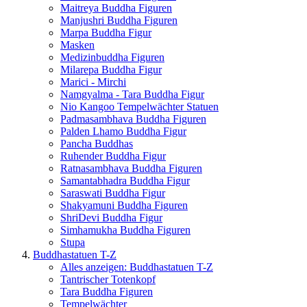
Maitreya Buddha Figuren
Manjushri Buddha Figuren
Marpa Buddha Figur
Masken
Medizinbuddha Figuren
Milarepa Buddha Figur
Marici - Mirchi
Namgyalma - Tara Buddha Figur
Nio Kangoo Tempelwächter Statuen
Padmasambhava Buddha Figuren
Palden Lhamo Buddha Figur
Pancha Buddhas
Ruhender Buddha Figur
Ratnasambhava Buddha Figuren
Samantabhadra Buddha Figur
Saraswati Buddha Figur
Shakyamuni Buddha Figuren
ShriDevi Buddha Figur
Simhamukha Buddha Figuren
Stupa
Buddhastatuen T-Z
Alles anzeigen: Buddhastatuen T-Z
Tantrischer Totenkopf
Tara Buddha Figuren
Tempelwächter