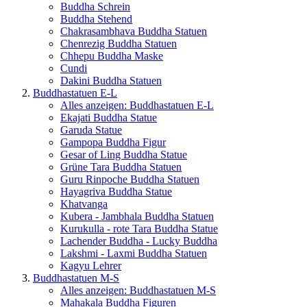
Buddha Schrein
Buddha Stehend
Chakrasambhava Buddha Statuen
Chenrezig Buddha Statuen
Chhepu Buddha Maske
Cundi
Dakini Buddha Statuen
Buddhastatuen E-L
Alles anzeigen: Buddhastatuen E-L
Ekajati Buddha Statue
Garuda Statue
Gampopa Buddha Figur
Gesar of Ling Buddha Statue
Grüne Tara Buddha Statuen
Guru Rinpoche Buddha Statuen
Hayagriva Buddha Statue
Khatvanga
Kubera - Jambhala Buddha Statuen
Kurukulla - rote Tara Buddha Statue
Lachender Buddha - Lucky Buddha
Lakshmi - Laxmi Buddha Statuen
Kagyu Lehrer
Buddhastatuen M-S
Alles anzeigen: Buddhastatuen M-S
Mahakala Buddha Figuren