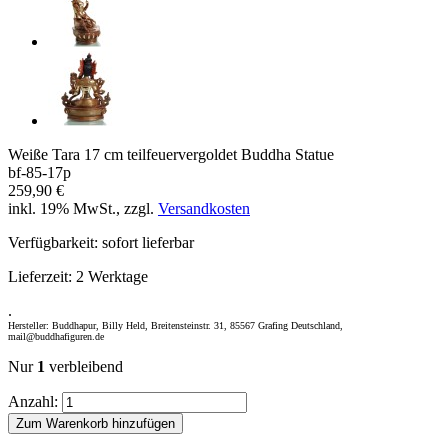
Weiße Tara 17 cm teilfeuervergoldet Buddha Statue
bf-85-17p
259,90 €
inkl. 19% MwSt., zzgl.
Versandkosten
Verfügbarkeit:
sofort lieferbar
Lieferzeit:
2 Werktage
.
Hersteller: Buddhapur, Billy Held, Breitensteinstr. 31, 85567 Grafing Deutschland,
mail@buddhafiguren.de
Nur
1
verbleibend
Anzahl:
Zum Warenkorb hinzufügen