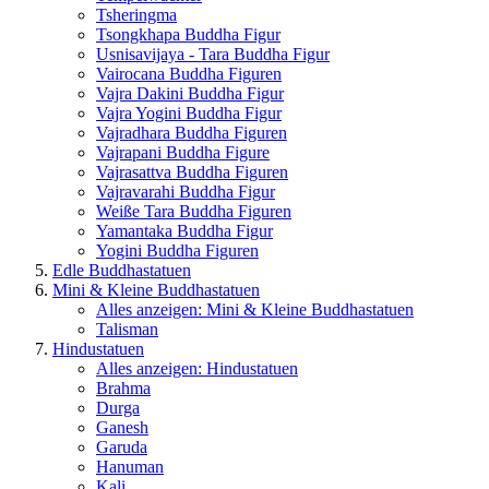
Tsheringma
Tsongkhapa Buddha Figur
Usnisavijaya - Tara Buddha Figur
Vairocana Buddha Figuren
Vajra Dakini Buddha Figur
Vajra Yogini Buddha Figur
Vajradhara Buddha Figuren
Vajrapani Buddha Figure
Vajrasattva Buddha Figuren
Vajravarahi Buddha Figur
Weiße Tara Buddha Figuren
Yamantaka Buddha Figur
Yogini Buddha Figuren
Edle Buddhastatuen
Mini & Kleine Buddhastatuen
Alles anzeigen: Mini & Kleine Buddhastatuen
Talisman
Hindustatuen
Alles anzeigen: Hindustatuen
Brahma
Durga
Ganesh
Garuda
Hanuman
Kali