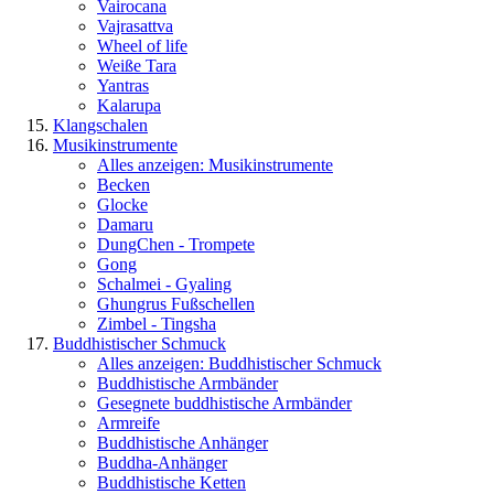
Vairocana
Vajrasattva
Wheel of life
Weiße Tara
Yantras
Kalarupa
Klangschalen
Musikinstrumente
Alles anzeigen: Musikinstrumente
Becken
Glocke
Damaru
DungChen - Trompete
Gong
Schalmei - Gyaling
Ghungrus Fußschellen
Zimbel - Tingsha
Buddhistischer Schmuck
Alles anzeigen: Buddhistischer Schmuck
Buddhistische Armbänder
Gesegnete buddhistische Armbänder
Armreife
Buddhistische Anhänger
Buddha-Anhänger
Buddhistische Ketten