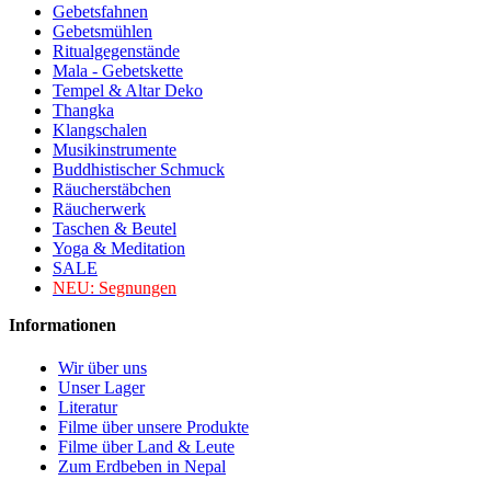
Gebetsfahnen
Gebetsmühlen
Ritualgegenstände
Mala - Gebetskette
Tempel & Altar Deko
Thangka
Klangschalen
Musikinstrumente
Buddhistischer Schmuck
Räucherstäbchen
Räucherwerk
Taschen & Beutel
Yoga & Meditation
SALE
NEU:
Segnungen
Informationen
Wir über uns
Unser Lager
Literatur
Filme über unsere Produkte
Filme über Land & Leute
Zum Erdbeben in Nepal