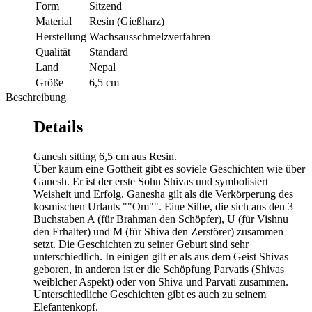
Form
Sitzend
Material
Resin (Gießharz)
Herstellung
Wachsausschmelzverfahren
Qualität
Standard
Land
Nepal
Größe
6,5 cm
Beschreibung
Details
Ganesh sitting 6,5 cm aus Resin.
Über kaum eine Gottheit gibt es soviele Geschichten wie über
Ganesh. Er ist der erste Sohn Shivas und symbolisiert
Weisheit und Erfolg. Ganesha gilt als die Verkörperung des
kosmischen Urlauts ""Om"". Eine Silbe, die sich aus den 3
Buchstaben A (für Brahman den Schöpfer), U (für Vishnu
den Erhalter) und M (für Shiva den Zerstörer) zusammen
setzt. Die Geschichten zu seiner Geburt sind sehr
unterschiedlich. In einigen gilt er als aus dem Geist Shivas
geboren, in anderen ist er die Schöpfung Parvatis (Shivas
weiblcher Aspekt) oder von Shiva und Parvati zusammen.
Unterschiedliche Geschichten gibt es auch zu seinem
Elefantenkopf.