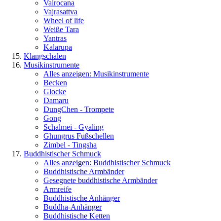
Vairocana
Vajrasattva
Wheel of life
Weiße Tara
Yantras
Kalarupa
Klangschalen
Musikinstrumente
Alles anzeigen: Musikinstrumente
Becken
Glocke
Damaru
DungChen - Trompete
Gong
Schalmei - Gyaling
Ghungrus Fußschellen
Zimbel - Tingsha
Buddhistischer Schmuck
Alles anzeigen: Buddhistischer Schmuck
Buddhistische Armbänder
Gesegnete buddhistische Armbänder
Armreife
Buddhistische Anhänger
Buddha-Anhänger
Buddhistische Ketten