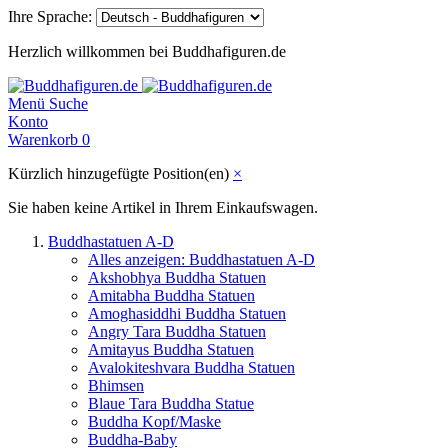
Ihre Sprache:
Herzlich willkommen bei Buddhafiguren.de
Menü
Suche
Konto
Warenkorb
0
Kürzlich hinzugefügte Position(en)
×
Sie haben keine Artikel in Ihrem Einkaufswagen.
Buddhastatuen A-D
Alles anzeigen: Buddhastatuen A-D
Akshobhya Buddha Statuen
Amitabha Buddha Statuen
Amoghasiddhi Buddha Statuen
Angry Tara Buddha Statuen
Amitayus Buddha Statuen
Avalokiteshvara Buddha Statuen
Bhimsen
Blaue Tara Buddha Statue
Buddha Kopf/Maske
Buddha-Baby