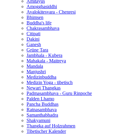
Amitayus
Amogghasiddhi
Avalokitesvara - Chenresi
Bhimsen
Buddha's life
Chakrasambhava
Citipati
Dakini
Ganesh
Grüne Tara
Jambhala - Kubera
Mahakala - Maitreya
Mandala
Manjushri
Medizinbuddha
Medizin Yoga - tibetisch
Newari Thangkas
Padmasambhava - Guru Rinpoche
Palden Lhamo
Pancha Buddhas
Ratnasambhava
Samanthabhadra
Shakyamuni
Thangka auf Holzrahmen
Tibetischer Kalender