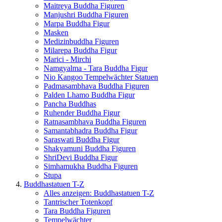
Maitreya Buddha Figuren
Manjushri Buddha Figuren
Marpa Buddha Figur
Masken
Medizinbuddha Figuren
Milarepa Buddha Figur
Marici - Mirchi
Namgyalma - Tara Buddha Figur
Nio Kangoo Tempelwächter Statuen
Padmasambhava Buddha Figuren
Palden Lhamo Buddha Figur
Pancha Buddhas
Ruhender Buddha Figur
Ratnasambhava Buddha Figuren
Samantabhadra Buddha Figur
Saraswati Buddha Figur
Shakyamuni Buddha Figuren
ShriDevi Buddha Figur
Simhamukha Buddha Figuren
Stupa
Buddhastatuen T-Z
Alles anzeigen: Buddhastatuen T-Z
Tantrischer Totenkopf
Tara Buddha Figuren
Tempelwächter