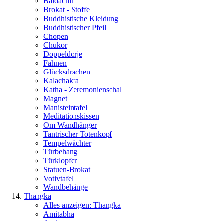
Baldachin
Brokat - Stoffe
Buddhistische Kleidung
Buddhistischer Pfeil
Chopen
Chukor
Doppeldorje
Fahnen
Glücksdrachen
Kalachakra
Katha - Zeremonienschal
Magnet
Manisteintafel
Meditationskissen
Om Wandhänger
Tantrischer Totenkopf
Tempelwächter
Türbehang
Türklopfer
Statuen-Brokat
Votivtafel
Wandbehänge
Thangka
Alles anzeigen: Thangka
Amitabha