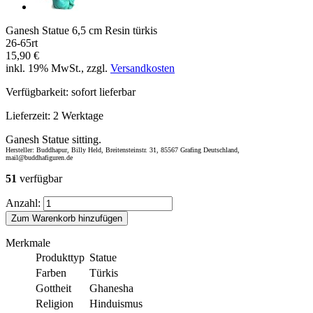
Ganesh Statue 6,5 cm Resin türkis
26-65rt
15,90 €
inkl. 19% MwSt., zzgl.
Versandkosten
Verfügbarkeit:
sofort lieferbar
Lieferzeit:
2 Werktage
Ganesh Statue sitting.
Hersteller: Buddhapur, Billy Held, Breitensteinstr. 31, 85567 Grafing Deutschland,
mail@buddhafiguren.de
51
verfügbar
Anzahl:
Zum Warenkorb hinzufügen
Merkmale
Produkttyp
Statue
Farben
Türkis
Gottheit
Ghanesha
Religion
Hinduismus