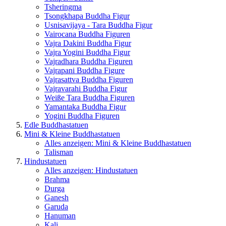
Tsheringma
Tsongkhapa Buddha Figur
Usnisavijaya - Tara Buddha Figur
Vairocana Buddha Figuren
Vajra Dakini Buddha Figur
Vajra Yogini Buddha Figur
Vajradhara Buddha Figuren
Vajrapani Buddha Figure
Vajrasattva Buddha Figuren
Vajravarahi Buddha Figur
Weiße Tara Buddha Figuren
Yamantaka Buddha Figur
Yogini Buddha Figuren
Edle Buddhastatuen
Mini & Kleine Buddhastatuen
Alles anzeigen: Mini & Kleine Buddhastatuen
Talisman
Hindustatuen
Alles anzeigen: Hindustatuen
Brahma
Durga
Ganesh
Garuda
Hanuman
Kali