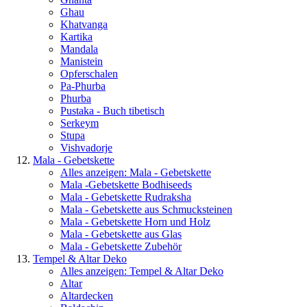
Ghau
Khatvanga
Kartika
Mandala
Manistein
Opferschalen
Pa-Phurba
Phurba
Pustaka - Buch tibetisch
Serkeym
Stupa
Vishvadorje
Mala - Gebetskette
Alles anzeigen: Mala - Gebetskette
Mala -Gebetskette Bodhiseeds
Mala - Gebetskette Rudraksha
Mala - Gebetskette aus Schmucksteinen
Mala - Gebetskette Horn und Holz
Mala - Gebetskette aus Glas
Mala - Gebetskette Zubehör
Tempel & Altar Deko
Alles anzeigen: Tempel & Altar Deko
Altar
Altardecken