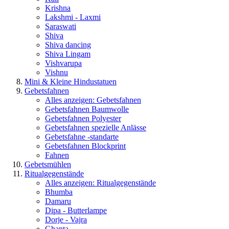
Krishna
Lakshmi - Laxmi
Saraswati
Shiva
Shiva dancing
Shiva Lingam
Vishvarupa
Vishnu
Mini & Kleine Hindustatuen
Gebetsfahnen
Alles anzeigen: Gebetsfahnen
Gebetsfahnen Baumwolle
Gebetsfahnen Polyester
Gebetsfahnen spezielle Anlässe
Gebetsfahne -standarte
Gebetsfahnen Blockprint
Fahnen
Gebetsmühlen
Ritualgegenstände
Alles anzeigen: Ritualgegenstände
Bhumba
Damaru
Dipa - Butterlampe
Dorje - Vajra
Ghanta