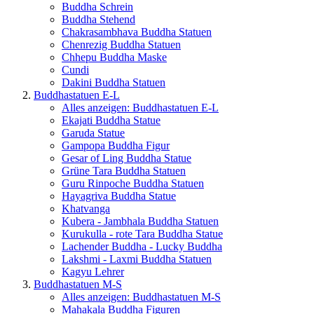
Buddha Schrein
Buddha Stehend
Chakrasambhava Buddha Statuen
Chenrezig Buddha Statuen
Chhepu Buddha Maske
Cundi
Dakini Buddha Statuen
Buddhastatuen E-L
Alles anzeigen: Buddhastatuen E-L
Ekajati Buddha Statue
Garuda Statue
Gampopa Buddha Figur
Gesar of Ling Buddha Statue
Grüne Tara Buddha Statuen
Guru Rinpoche Buddha Statuen
Hayagriva Buddha Statue
Khatvanga
Kubera - Jambhala Buddha Statuen
Kurukulla - rote Tara Buddha Statue
Lachender Buddha - Lucky Buddha
Lakshmi - Laxmi Buddha Statuen
Kagyu Lehrer
Buddhastatuen M-S
Alles anzeigen: Buddhastatuen M-S
Mahakala Buddha Figuren