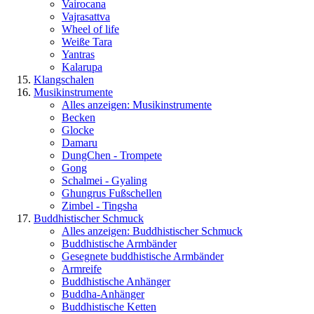
Vairocana
Vajrasattva
Wheel of life
Weiße Tara
Yantras
Kalarupa
Klangschalen
Musikinstrumente
Alles anzeigen: Musikinstrumente
Becken
Glocke
Damaru
DungChen - Trompete
Gong
Schalmei - Gyaling
Ghungrus Fußschellen
Zimbel - Tingsha
Buddhistischer Schmuck
Alles anzeigen: Buddhistischer Schmuck
Buddhistische Armbänder
Gesegnete buddhistische Armbänder
Armreife
Buddhistische Anhänger
Buddha-Anhänger
Buddhistische Ketten