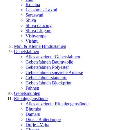
Krishna
Lakshmi - Laxmi
Saraswati
Shiva
Shiva dancing
Shiva Lingam
Vishvarupa
Vishnu
Mini & Kleine Hindustatuen
Gebetsfahnen
Alles anzeigen: Gebetsfahnen
Gebetsfahnen Baumwolle
Gebetsfahnen Polyester
Gebetsfahnen spezielle Anlässe
Gebetsfahne -standarte
Gebetsfahnen Blockprint
Fahnen
Gebetsmühlen
Ritualgegenstände
Alles anzeigen: Ritualgegenstände
Bhumba
Damaru
Dipa - Butterlampe
Dorje - Vajra
Ghanta