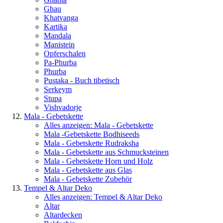
Ghau
Khatvanga
Kartika
Mandala
Manistein
Opferschalen
Pa-Phurba
Phurba
Pustaka - Buch tibetisch
Serkeym
Stupa
Vishvadorje
Mala - Gebetskette
Alles anzeigen: Mala - Gebetskette
Mala -Gebetskette Bodhiseeds
Mala - Gebetskette Rudraksha
Mala - Gebetskette aus Schmucksteinen
Mala - Gebetskette Horn und Holz
Mala - Gebetskette aus Glas
Mala - Gebetskette Zubehör
Tempel & Altar Deko
Alles anzeigen: Tempel & Altar Deko
Altar
Altardecken