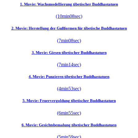
1. Movie: Wachsmodellierung tibetischer Buddhastatuen
(10min08sec)
2. Movie: Herstellung der Gußformen für tibetische Buddhastatuen
(7min08sec)
3. Movie: Giesen tibetischer Buddhastaturn
(7min14sec)
4. Movie: Punzieren tibetischer Buddhastatuen
(4min53sec)
5. Movie: Feuervergoldung tibetischer Buddhastatuen
(6min55sec)
6. Movie: Gesichtsbemalung tibetischer Buddhastatuen
(5min59sec)