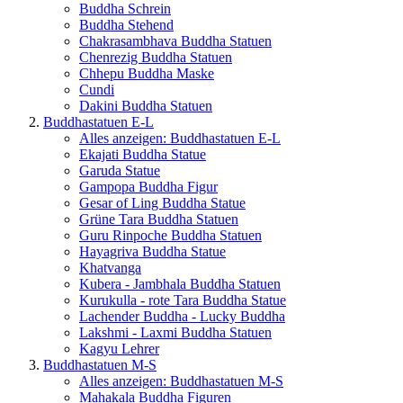
Buddha Schrein
Buddha Stehend
Chakrasambhava Buddha Statuen
Chenrezig Buddha Statuen
Chhepu Buddha Maske
Cundi
Dakini Buddha Statuen
Buddhastatuen E-L
Alles anzeigen: Buddhastatuen E-L
Ekajati Buddha Statue
Garuda Statue
Gampopa Buddha Figur
Gesar of Ling Buddha Statue
Grüne Tara Buddha Statuen
Guru Rinpoche Buddha Statuen
Hayagriva Buddha Statue
Khatvanga
Kubera - Jambhala Buddha Statuen
Kurukulla - rote Tara Buddha Statue
Lachender Buddha - Lucky Buddha
Lakshmi - Laxmi Buddha Statuen
Kagyu Lehrer
Buddhastatuen M-S
Alles anzeigen: Buddhastatuen M-S
Mahakala Buddha Figuren