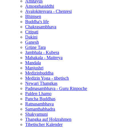
Amitayus
Amogghasiddhi
Avalokitesvara - Chenresi
Bhimsen
Buddha's life
Chakrasambhava
Citipati
Dakini
Ganesh
Grüne Tara
Jambhala - Kubera
Mahakala - Maitreya
Mandala
Manjushri
Medizinbuddha
Medizin Yoga - tibetisch
Newari Thangkas
Padmasambhava - Guru Rinpoche
Palden Lhamo
Pancha Buddhas
Ratnasambhava
Samanthabhadra
Shakyamuni
Thangka auf Holzrahmen
Tibetischer Kalender