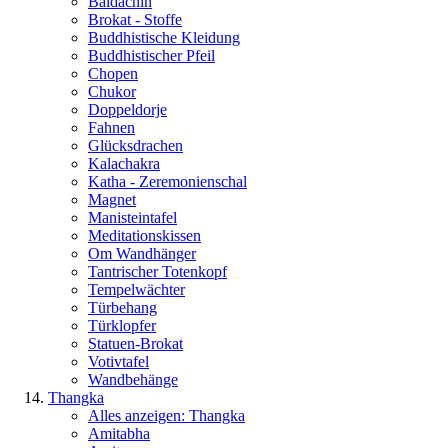
Baldachin
Brokat - Stoffe
Buddhistische Kleidung
Buddhistischer Pfeil
Chopen
Chukor
Doppeldorje
Fahnen
Glücksdrachen
Kalachakra
Katha - Zeremonienschal
Magnet
Manisteintafel
Meditationskissen
Om Wandhänger
Tantrischer Totenkopf
Tempelwächter
Türbehang
Türklopfer
Statuen-Brokat
Votivtafel
Wandbehänge
Thangka
Alles anzeigen: Thangka
Amitabha