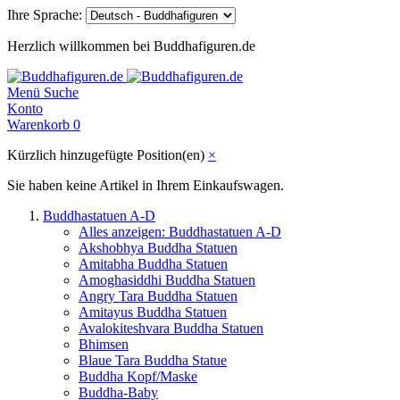
Ihre Sprache:
Herzlich willkommen bei Buddhafiguren.de
Menü
Suche
Konto
Warenkorb
0
Kürzlich hinzugefügte Position(en)
×
Sie haben keine Artikel in Ihrem Einkaufswagen.
Buddhastatuen A-D
Alles anzeigen: Buddhastatuen A-D
Akshobhya Buddha Statuen
Amitabha Buddha Statuen
Amoghasiddhi Buddha Statuen
Angry Tara Buddha Statuen
Amitayus Buddha Statuen
Avalokiteshvara Buddha Statuen
Bhimsen
Blaue Tara Buddha Statue
Buddha Kopf/Maske
Buddha-Baby