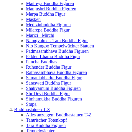
Maitreya Buddha Figuren
Manjushri Buddha Figuren
Marpa Buddha Figur
Masken
Medizinbuddha Figuren
Milarepa Buddha Figur
Marici - Mirchi
Namgyalma - Tara Buddha Figur
Nio Kangoo Tempelwächter Statuen
Padmasambhava Buddha Figuren
Palden Lhamo Buddha Figur
Pancha Buddhas
Ruhender Buddha Figur
Ratnasambhava Buddha Figuren
Samantabhadra Buddha Figur
Saraswati Buddha Figur
Shakyamuni Buddha Figuren
ShriDevi Buddha Figur
Simhamukha Buddha Figuren
Stupa
Buddhastatuen T-Z
Alles anzeigen: Buddhastatuen T-Z
Tantrischer Totenkopf
Tara Buddha Figuren
Tempelwächter