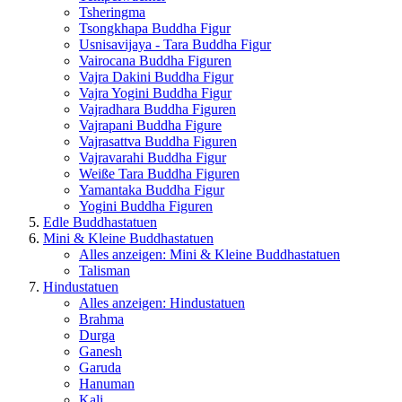
Tsheringma
Tsongkhapa Buddha Figur
Usnisavijaya - Tara Buddha Figur
Vairocana Buddha Figuren
Vajra Dakini Buddha Figur
Vajra Yogini Buddha Figur
Vajradhara Buddha Figuren
Vajrapani Buddha Figure
Vajrasattva Buddha Figuren
Vajravarahi Buddha Figur
Weiße Tara Buddha Figuren
Yamantaka Buddha Figur
Yogini Buddha Figuren
Edle Buddhastatuen
Mini & Kleine Buddhastatuen
Alles anzeigen: Mini & Kleine Buddhastatuen
Talisman
Hindustatuen
Alles anzeigen: Hindustatuen
Brahma
Durga
Ganesh
Garuda
Hanuman
Kali