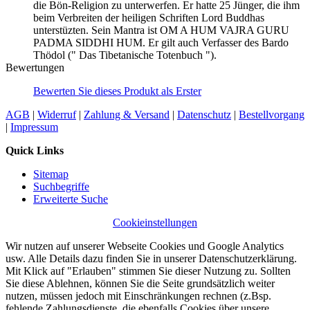
die Bön-Religion zu unterwerfen. Er hatte 25 Jünger, die ihm
beim Verbreiten der heiligen Schriften Lord Buddhas
unterstüzten. Sein Mantra ist OM A HUM VAJRA GURU
PADMA SIDDHI HUM. Er gilt auch Verfasser des Bardo
Thödol (" Das Tibetanische Totenbuch ").
Bewertungen
Bewerten Sie dieses Produkt als Erster
AGB
|
Widerruf
|
Zahlung & Versand
|
Datenschutz
|
Bestellvorgang
|
Impressum
Quick Links
Sitemap
Suchbegriffe
Erweiterte Suche
Cookieinstellungen
Wir nutzen auf unserer Webseite Cookies und Google Analytics
usw. Alle Details dazu finden Sie in unserer Datenschutzerklärung.
Mit Klick auf "Erlauben" stimmen Sie dieser Nutzung zu. Sollten
Sie diese Ablehnen, können Sie die Seite grundsätzlich weiter
nutzen, müssen jedoch mit Einschränkungen rechnen (z.Bsp.
fehlende Zahlungsdienste, die ebenfalls Cookies über unsere