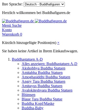
Ihre Sprache:
Herzlich willkommen bei Buddhafiguren.de
Menü
Suche
Konto
Warenkorb
0
Kürzlich hinzugefügte Position(en)
×
Sie haben keine Artikel in Ihrem Einkaufswagen.
Buddhastatuen A-D
Alles anzeigen: Buddhastatuen A-D
Akshobhya Buddha Statuen
Amitabha Buddha Statuen
Amoghasiddhi Buddha Statuen
Angry Tara Buddha Statuen
Amitayus Buddha Statuen
Avalokiteshvara Buddha Statuen
Bhimsen
Blaue Tara Buddha Statue
Buddha Kopf/Maske
Buddha-Baby