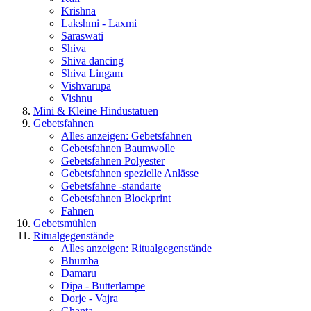
Krishna
Lakshmi - Laxmi
Saraswati
Shiva
Shiva dancing
Shiva Lingam
Vishvarupa
Vishnu
Mini & Kleine Hindustatuen
Gebetsfahnen
Alles anzeigen: Gebetsfahnen
Gebetsfahnen Baumwolle
Gebetsfahnen Polyester
Gebetsfahnen spezielle Anlässe
Gebetsfahne -standarte
Gebetsfahnen Blockprint
Fahnen
Gebetsmühlen
Ritualgegenstände
Alles anzeigen: Ritualgegenstände
Bhumba
Damaru
Dipa - Butterlampe
Dorje - Vajra
Ghanta