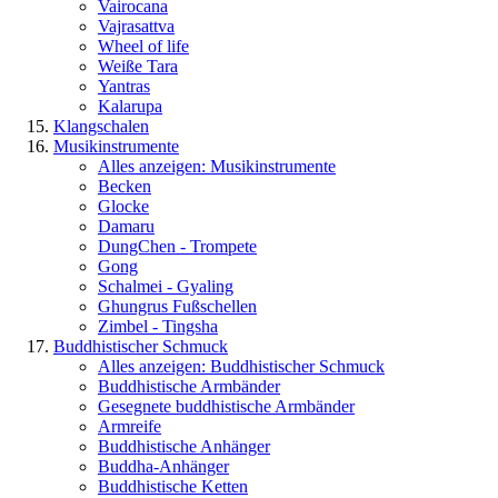
Vairocana
Vajrasattva
Wheel of life
Weiße Tara
Yantras
Kalarupa
Klangschalen
Musikinstrumente
Alles anzeigen: Musikinstrumente
Becken
Glocke
Damaru
DungChen - Trompete
Gong
Schalmei - Gyaling
Ghungrus Fußschellen
Zimbel - Tingsha
Buddhistischer Schmuck
Alles anzeigen: Buddhistischer Schmuck
Buddhistische Armbänder
Gesegnete buddhistische Armbänder
Armreife
Buddhistische Anhänger
Buddha-Anhänger
Buddhistische Ketten