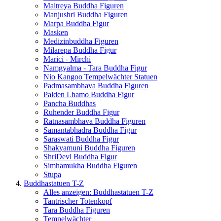
Maitreya Buddha Figuren
Manjushri Buddha Figuren
Marpa Buddha Figur
Masken
Medizinbuddha Figuren
Milarepa Buddha Figur
Marici - Mirchi
Namgyalma - Tara Buddha Figur
Nio Kangoo Tempelwächter Statuen
Padmasambhava Buddha Figuren
Palden Lhamo Buddha Figur
Pancha Buddhas
Ruhender Buddha Figur
Ratnasambhava Buddha Figuren
Samantabhadra Buddha Figur
Saraswati Buddha Figur
Shakyamuni Buddha Figuren
ShriDevi Buddha Figur
Simhamukha Buddha Figuren
Stupa
Buddhastatuen T-Z
Alles anzeigen: Buddhastatuen T-Z
Tantrischer Totenkopf
Tara Buddha Figuren
Tempelwächter