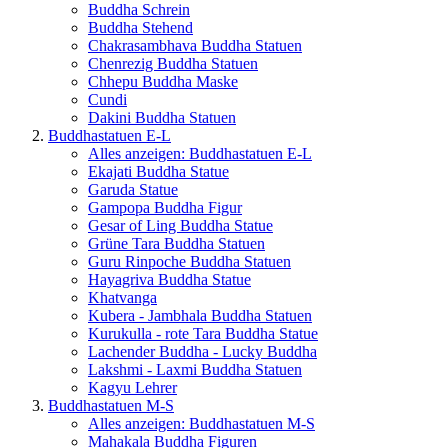
Buddha Schrein
Buddha Stehend
Chakrasambhava Buddha Statuen
Chenrezig Buddha Statuen
Chhepu Buddha Maske
Cundi
Dakini Buddha Statuen
Buddhastatuen E-L
Alles anzeigen: Buddhastatuen E-L
Ekajati Buddha Statue
Garuda Statue
Gampopa Buddha Figur
Gesar of Ling Buddha Statue
Grüne Tara Buddha Statuen
Guru Rinpoche Buddha Statuen
Hayagriva Buddha Statue
Khatvanga
Kubera - Jambhala Buddha Statuen
Kurukulla - rote Tara Buddha Statue
Lachender Buddha - Lucky Buddha
Lakshmi - Laxmi Buddha Statuen
Kagyu Lehrer
Buddhastatuen M-S
Alles anzeigen: Buddhastatuen M-S
Mahakala Buddha Figuren