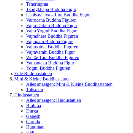
Tsheringma
Tsongkhapa Buddha Figur
Usnisavijaya - Tara Buddha Figur
Vairocana Buddha Figuren
Vajra Dakini Buddha Figur
Vajra Yogini Buddha Figur
Vajradhara Buddha Figuren
Vajrapani Buddha Figure
Vajrasattva Buddha Figuren
Vajravarahi Buddha Figur
Weiße Tara Buddha Figuren
Yamantaka Buddha Figur
Yogini Buddha Figuren
Edle Buddhastatuen
Mini & Kleine Buddhastatuen
Alles anzeigen: Mini & Kleine Buddhastatuen
Talisman
Hindustatuen
Alles anzeigen: Hindustatuen
Brahma
Durga
Ganesh
Garuda
Hanuman
Kali