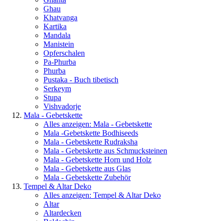
Ghau
Khatvanga
Kartika
Mandala
Manistein
Opferschalen
Pa-Phurba
Phurba
Pustaka - Buch tibetisch
Serkeym
Stupa
Vishvadorje
Mala - Gebetskette
Alles anzeigen: Mala - Gebetskette
Mala -Gebetskette Bodhiseeds
Mala - Gebetskette Rudraksha
Mala - Gebetskette aus Schmucksteinen
Mala - Gebetskette Horn und Holz
Mala - Gebetskette aus Glas
Mala - Gebetskette Zubehör
Tempel & Altar Deko
Alles anzeigen: Tempel & Altar Deko
Altar
Altardecken