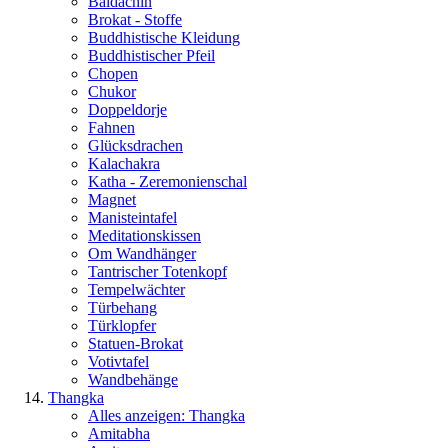
Baldachin
Brokat - Stoffe
Buddhistische Kleidung
Buddhistischer Pfeil
Chopen
Chukor
Doppeldorje
Fahnen
Glücksdrachen
Kalachakra
Katha - Zeremonienschal
Magnet
Manisteintafel
Meditationskissen
Om Wandhänger
Tantrischer Totenkopf
Tempelwächter
Türbehang
Türklopfer
Statuen-Brokat
Votivtafel
Wandbehänge
Thangka
Alles anzeigen: Thangka
Amitabha