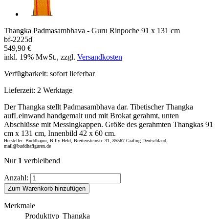
Thangka Padmasambhava - Guru Rinpoche 91 x 131 cm
bf-2225d
549,90 €
inkl. 19% MwSt., zzgl.
Versandkosten
Verfügbarkeit:
sofort lieferbar
Lieferzeit:
2 Werktage
Der Thangka stellt Padmasambhava dar. Tibetischer Thangka
aufLeinwand handgemalt und mit Brokat gerahmt, unten
Abschlüsse mit Messingkappen. Größe des gerahmten Thangkas 91
cm x 131 cm, Innenbild 42 x 60 cm.
Hersteller: Buddhapur, Billy Held, Breitensteinstr. 31, 85567 Grafing Deutschland,
mail@buddhafiguren.de
Nur
1
verbleibend
Anzahl:
Zum Warenkorb hinzufügen
Merkmale
Produkttyp
Thangka