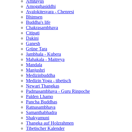
Amitayus
Amogghasiddhi
Avalokitesvara - Chenresi
Bhimsen
Buddha's life
Chakrasambhava
Citipati
Dakini
Ganesh
Grüne Tara
Jambhala - Kubera
Mahakala - Maitreya
Mandala
Manjushri
Medizinbuddha
Medizin Yoga - tibetisch
Newari Thangkas
Padmasambhava - Guru Rinpoche
Palden Lhamo
Pancha Buddhas
Ratnasambhava
Samanthabhadra
Shakyamuni
Thangka auf Holzrahmen
Tibetischer Kalender