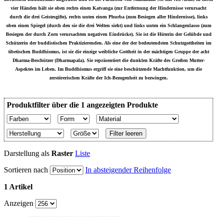
vier Händen hält sie oben rechts einen Katvanga (zur Entfernung der Hindernisse verursacht
durch die drei Geistesgifte), rechts unten einen Phurba (zum Besiegen aller Hindernisse), links
oben einen Spiegel (durch den sie die drei Welten sieht) und links unten ein Schlangenlasso (zum
Besiegen der durch Zorn verursachten negativen Eindrücke). Sie ist die Hüterin der Gelübde und
Schützerin der buddistischen Praktizierenden. Als eine der der bedeutendsten Schutzgottheiten im
tibetischen Buddhismus, ist sie die einzige weibliche Gottheit in der mächtigen Gruppe der acht
Dharma-Beschützer (Dharmapala). Sie repräsentiert die dunklen Kräfte des Großen Mutter-
Aspektes im Leben. Im Buddhismus ergriff sie eine beschützende Machtfunktion, um die
zerstörerischen Kräfte der Ich-Bezogenheit zu bezwingen.
Produktfilter über die 1 angezeigten Produkte
Filter leeren
Darstellung als
Raster
Liste
Sortieren nach
In absteigender Reihenfolge
1 Artikel
Anzeigen