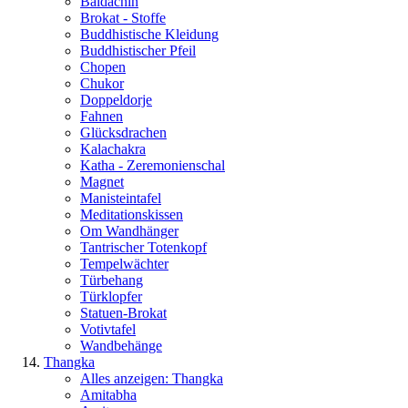
Baldachin
Brokat - Stoffe
Buddhistische Kleidung
Buddhistischer Pfeil
Chopen
Chukor
Doppeldorje
Fahnen
Glücksdrachen
Kalachakra
Katha - Zeremonienschal
Magnet
Manisteintafel
Meditationskissen
Om Wandhänger
Tantrischer Totenkopf
Tempelwächter
Türbehang
Türklopfer
Statuen-Brokat
Votivtafel
Wandbehänge
Thangka
Alles anzeigen: Thangka
Amitabha