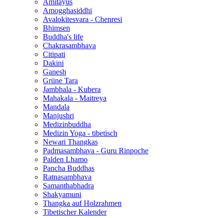
Amitayus
Amogghasiddhi
Avalokitesvara - Chenresi
Bhimsen
Buddha's life
Chakrasambhava
Citipati
Dakini
Ganesh
Grüne Tara
Jambhala - Kubera
Mahakala - Maitreya
Mandala
Manjushri
Medizinbuddha
Medizin Yoga - tibetisch
Newari Thangkas
Padmasambhava - Guru Rinpoche
Palden Lhamo
Pancha Buddhas
Ratnasambhava
Samanthabhadra
Shakyamuni
Thangka auf Holzrahmen
Tibetischer Kalender