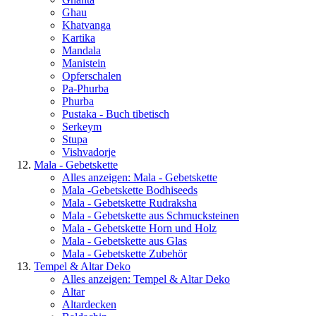
Ghau
Khatvanga
Kartika
Mandala
Manistein
Opferschalen
Pa-Phurba
Phurba
Pustaka - Buch tibetisch
Serkeym
Stupa
Vishvadorje
Mala - Gebetskette
Alles anzeigen: Mala - Gebetskette
Mala -Gebetskette Bodhiseeds
Mala - Gebetskette Rudraksha
Mala - Gebetskette aus Schmucksteinen
Mala - Gebetskette Horn und Holz
Mala - Gebetskette aus Glas
Mala - Gebetskette Zubehör
Tempel & Altar Deko
Alles anzeigen: Tempel & Altar Deko
Altar
Altardecken