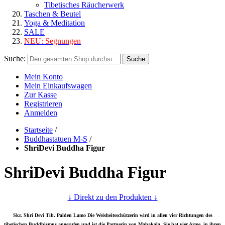
Tibetisches Räucherwerk
Taschen & Beutel
Yoga & Meditation
SALE
NEU:
Segnungen
Suche:
Suche
Mein Konto
Mein Einkaufswagen
Zur Kasse
Registrieren
Anmelden
Startseite
/
Buddhastatuen M-S
/
ShriDevi Buddha Figur
ShriDevi Buddha Figur
↓ Direkt zu den Produkten ↓
Skr. Shri Devi Tib. Palden Lamo Die Weisheitsschützerin wird in allen vier Richtungen des
tibetischen Buddhismus angerufen und ist die Partnerin von Mahakala. Sie hat vier Arme, in ihren