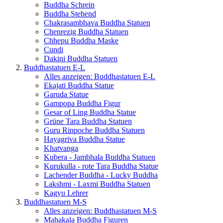
Buddha Schrein
Buddha Stehend
Chakrasambhava Buddha Statuen
Chenrezig Buddha Statuen
Chhepu Buddha Maske
Cundi
Dakini Buddha Statuen
Buddhastatuen E-L
Alles anzeigen: Buddhastatuen E-L
Ekajati Buddha Statue
Garuda Statue
Gampopa Buddha Figur
Gesar of Ling Buddha Statue
Grüne Tara Buddha Statuen
Guru Rinpoche Buddha Statuen
Hayagriva Buddha Statue
Khatvanga
Kubera - Jambhala Buddha Statuen
Kurukulla - rote Tara Buddha Statue
Lachender Buddha - Lucky Buddha
Lakshmi - Laxmi Buddha Statuen
Kagyu Lehrer
Buddhastatuen M-S
Alles anzeigen: Buddhastatuen M-S
Mahakala Buddha Figuren