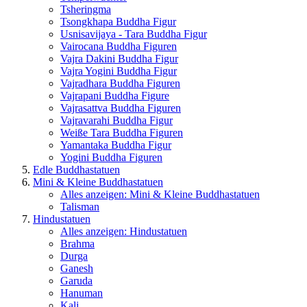
Tsheringma
Tsongkhapa Buddha Figur
Usnisavijaya - Tara Buddha Figur
Vairocana Buddha Figuren
Vajra Dakini Buddha Figur
Vajra Yogini Buddha Figur
Vajradhara Buddha Figuren
Vajrapani Buddha Figure
Vajrasattva Buddha Figuren
Vajravarahi Buddha Figur
Weiße Tara Buddha Figuren
Yamantaka Buddha Figur
Yogini Buddha Figuren
Edle Buddhastatuen
Mini & Kleine Buddhastatuen
Alles anzeigen: Mini & Kleine Buddhastatuen
Talisman
Hindustatuen
Alles anzeigen: Hindustatuen
Brahma
Durga
Ganesh
Garuda
Hanuman
Kali