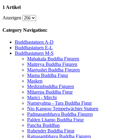
1 Artikel
Anzeigen
Category Navigation:
Buddhastatuen A-D
Buddhastatuen E-L
Buddhastatuen M-S
Mahakala Buddha Figuren
Maitreya Buddha Figuren
Manjushri Buddha Figuren
Marpa Buddha Figur
Masken
Medizinbuddha Figuren
Milarepa Buddha Figur
Marici - Mirchi
Namgyalma - Tara Buddha Figur
Nio Kangoo Tempelwächter Statuen
Padmasambhava Buddha Figuren
Palden Lhamo Buddha Figur
Pancha Buddhas
Ruhender Buddha Figur
Ratnasambhava Buddha Figuren