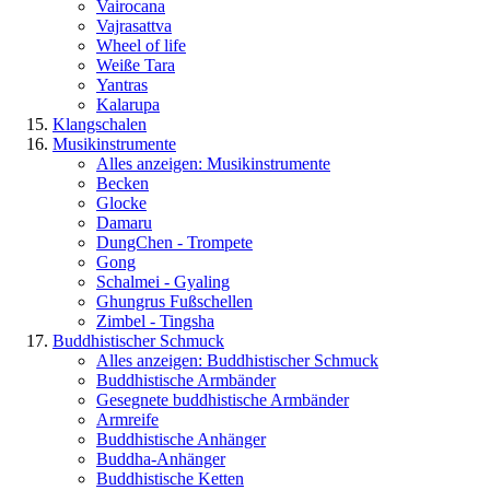
Vairocana
Vajrasattva
Wheel of life
Weiße Tara
Yantras
Kalarupa
Klangschalen
Musikinstrumente
Alles anzeigen: Musikinstrumente
Becken
Glocke
Damaru
DungChen - Trompete
Gong
Schalmei - Gyaling
Ghungrus Fußschellen
Zimbel - Tingsha
Buddhistischer Schmuck
Alles anzeigen: Buddhistischer Schmuck
Buddhistische Armbänder
Gesegnete buddhistische Armbänder
Armreife
Buddhistische Anhänger
Buddha-Anhänger
Buddhistische Ketten