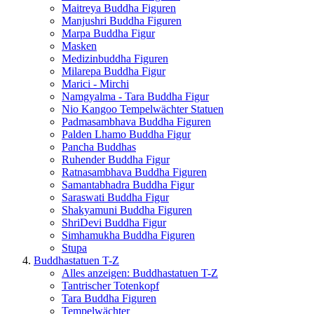
Maitreya Buddha Figuren
Manjushri Buddha Figuren
Marpa Buddha Figur
Masken
Medizinbuddha Figuren
Milarepa Buddha Figur
Marici - Mirchi
Namgyalma - Tara Buddha Figur
Nio Kangoo Tempelwächter Statuen
Padmasambhava Buddha Figuren
Palden Lhamo Buddha Figur
Pancha Buddhas
Ruhender Buddha Figur
Ratnasambhava Buddha Figuren
Samantabhadra Buddha Figur
Saraswati Buddha Figur
Shakyamuni Buddha Figuren
ShriDevi Buddha Figur
Simhamukha Buddha Figuren
Stupa
Buddhastatuen T-Z
Alles anzeigen: Buddhastatuen T-Z
Tantrischer Totenkopf
Tara Buddha Figuren
Tempelwächter