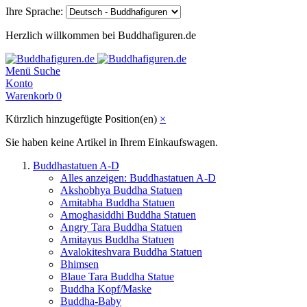
Ihre Sprache:
Herzlich willkommen bei Buddhafiguren.de
Menü
Suche
Konto
Warenkorb
0
Kürzlich hinzugefügte Position(en)
×
Sie haben keine Artikel in Ihrem Einkaufswagen.
Buddhastatuen A-D
Alles anzeigen: Buddhastatuen A-D
Akshobhya Buddha Statuen
Amitabha Buddha Statuen
Amoghasiddhi Buddha Statuen
Angry Tara Buddha Statuen
Amitayus Buddha Statuen
Avalokiteshvara Buddha Statuen
Bhimsen
Blaue Tara Buddha Statue
Buddha Kopf/Maske
Buddha-Baby