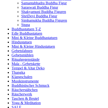
Samantabhadra Buddha Figur
Saraswati Buddha Figur
Shakyamuni Buddha Figuren
ShriDevi Buddha Figur
Simhamukha Buddha Figuren
Stupa
Buddhastatuen T-Z
Edle Buddhastatuen
Mini & Kleine Buddhastatuen
Hindustatuen
Mini & Kleine Hindustatuen
Gebetsfahnen
Gebetsmühlen
Ritualgegenstände
Mala - Gebetskette
Tempel & Altar Deko
Thangka
Klangschalen
Musikinstrumente
Buddhistischer Schmuck
Räucherstäbchen
Räucherwerk
Taschen & Beutel
Yoga & Meditation
SALE