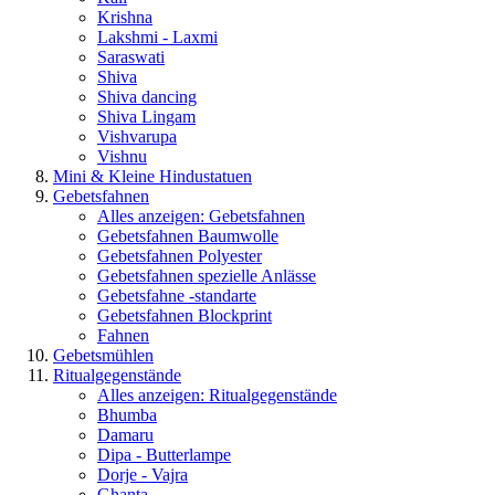
Krishna
Lakshmi - Laxmi
Saraswati
Shiva
Shiva dancing
Shiva Lingam
Vishvarupa
Vishnu
Mini & Kleine Hindustatuen
Gebetsfahnen
Alles anzeigen: Gebetsfahnen
Gebetsfahnen Baumwolle
Gebetsfahnen Polyester
Gebetsfahnen spezielle Anlässe
Gebetsfahne -standarte
Gebetsfahnen Blockprint
Fahnen
Gebetsmühlen
Ritualgegenstände
Alles anzeigen: Ritualgegenstände
Bhumba
Damaru
Dipa - Butterlampe
Dorje - Vajra
Ghanta