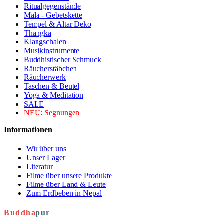
Ritualgegenstände
Mala - Gebetskette
Tempel & Altar Deko
Thangka
Klangschalen
Musikinstrumente
Buddhistischer Schmuck
Räucherstäbchen
Räucherwerk
Taschen & Beutel
Yoga & Meditation
SALE
NEU:
Segnungen
Informationen
Wir über uns
Unser Lager
Literatur
Filme über unsere Produkte
Filme über Land & Leute
Zum Erdbeben in Nepal
Buddha
pur