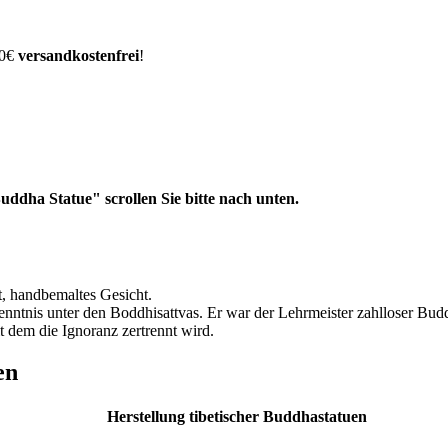
00€
versandkostenfrei
!
ddha Statue" scrollen Sie bitte nach unten.
t, handbemaltes Gesicht.
kenntnis unter den Boddhisattvas. Er war der Lehrmeister zahlloser Bu
t dem die Ignoranz zertrennt wird.
en
Herstellung tibetischer Buddhastatuen