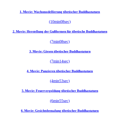
1. Movie: Wachsmodellierung tibetischer Buddhastatuen
(10min08sec)
2. Movie: Herstellung der Gußformen für tibetische Buddhastatuen
(7min08sec)
3. Movie: Giesen tibetischer Buddhastaturn
(7min14sec)
4. Movie: Punzieren tibetischer Buddhastatuen
(4min53sec)
5. Movie: Feuervergoldung tibetischer Buddhastatuen
(6min55sec)
6. Movie: Gesichtsbemalung tibetischer Buddhastatuen