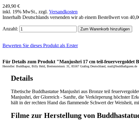
249,90 €
inkl. 19% MwSt., zzgl.
Versandkosten
Innerhalb Deutschlands versenden wir ab einem Bestellwert von 40,
Anzahl:
Zum Warenkorb hinzufügen
Bewerten Sie dieses Produkt als Erster
Für Details zum Produkt "Manjushri 17 cm teil-feuervergoldet Bu
Hersteller: Buddhapur, Billy Held, Breitensteinstr. 31, 85567 Grafing Deutschland, mail@buddhafiguren.de
Details
Tibetische Buddhastatue Manjushri aus Bronze teil feuervergolde
Manjushri, der Glorreich - Sanfte, die Verkörperung höchster Er
hält in der rechten Hand das flammende Schwert der Weisheit, mi
Filme zur Herstellung von Buddhastatu