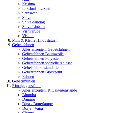
Krishna
Lakshmi - Laxmi
Saraswati
Shiva
Shiva dancing
Shiva Lingam
Vishvarupa
Vishnu
Mini & Kleine Hindustatuen
Gebetsfahnen
Alles anzeigen: Gebetsfahnen
Gebetsfahnen Baumwolle
Gebetsfahnen Polyester
Gebetsfahnen spezielle Anlässe
Gebetsfahne -standarte
Gebetsfahnen Blockprint
Fahnen
Gebetsmühlen
Ritualgegenstände
Alles anzeigen: Ritualgegenstände
Bhumba
Damaru
Dipa - Butterlampe
Dorje - Vajra
Ghanta