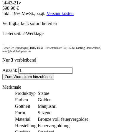
bf-43-21v
598,90 €
inkl. 19% MwSt., zzgl.
Versandkosten
Verfügbarkeit:
sofort lieferbar
Lieferzeit:
2 Werktage
.
Hersteller: Buddhapur, Billy Held, Breitensteinstr. 31, 85567 Grafing Deutschland,
mail@buddhafiguren.de
Nur
3
verbleibend
Anzahl:
Zum Warenkorb hinzufügen
Merkmale
Produkttyp
Statue
Farben
Golden
Gottheit
Manjushri
Form
Sitzend
Material
Bronze voll-feuervergoldet
Herstellung
Feuervergoldung