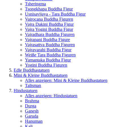
Tsheringma
Tsongkhapa Buddha Figur
Usnisavijaya - Tara Buddha Figur
Vairocana Buddha Figuren
Vajra Dakini Buddha Figur
Vajra Yogini Buddha Figur
Vajradhara Buddha Figuren
Vajrapani Buddha Figure
Vajrasattva Buddha Figuren
Vajravarahi Buddha Figur
Weiße Tara Buddha Figuren
Yamantaka Buddha Figur
Yogini Buddha Figuren
Edle Buddhastatuen
Mini & Kleine Buddhastatuen
Alles anzeigen: Mini & Kleine Buddhastatuen
Talisman
Hindustatuen
Alles anzeigen: Hindustatuen
Brahma
Durga
Ganesh
Garuda
Hanuman
Kali