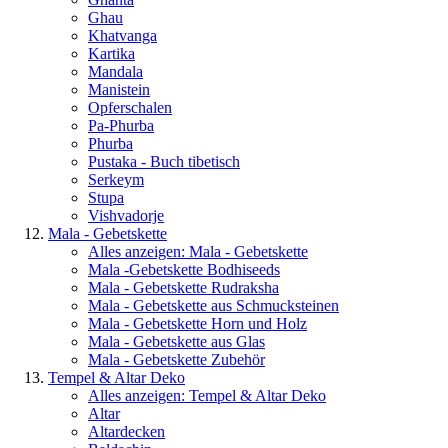
Ghau
Khatvanga
Kartika
Mandala
Manistein
Opferschalen
Pa-Phurba
Phurba
Pustaka - Buch tibetisch
Serkeym
Stupa
Vishvadorje
Mala - Gebetskette
Alles anzeigen: Mala - Gebetskette
Mala -Gebetskette Bodhiseeds
Mala - Gebetskette Rudraksha
Mala - Gebetskette aus Schmucksteinen
Mala - Gebetskette Horn und Holz
Mala - Gebetskette aus Glas
Mala - Gebetskette Zubehör
Tempel & Altar Deko
Alles anzeigen: Tempel & Altar Deko
Altar
Altardecken