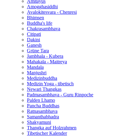
Amitayus
Amogghasiddhi
Avalokitesvara - Chenresi
Bhimsen
Buddha's life
Chakrasambhava
Citipati
Dakini
Ganesh
Grüne Tara
Jambhala - Kubera
Mahakala - Maitreya
Mandala
Manjushri
Medizinbuddha
Medizin Yoga - tibetisch
Newari Thangkas
Padmasambhava - Guru Rinpoche
Palden Lhamo
Pancha Buddhas
Ratnasambhava
Samanthabhadra
Shakyamuni
Thangka auf Holzrahmen
Tibetischer Kalender