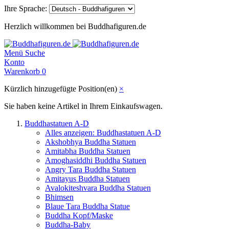
Ihre Sprache:
Herzlich willkommen bei Buddhafiguren.de
Menü
Suche
Konto
Warenkorb
0
Kürzlich hinzugefügte Position(en)
×
Sie haben keine Artikel in Ihrem Einkaufswagen.
Buddhastatuen A-D
Alles anzeigen: Buddhastatuen A-D
Akshobhya Buddha Statuen
Amitabha Buddha Statuen
Amoghasiddhi Buddha Statuen
Angry Tara Buddha Statuen
Amitayus Buddha Statuen
Avalokiteshvara Buddha Statuen
Bhimsen
Blaue Tara Buddha Statue
Buddha Kopf/Maske
Buddha-Baby