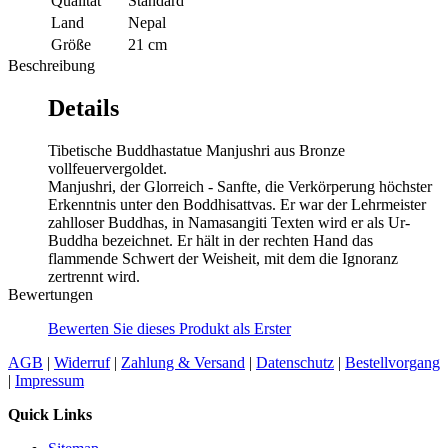
Qualität
Standard
Land
Nepal
Größe
21 cm
Beschreibung
Details
Tibetische Buddhastatue Manjushri aus Bronze
vollfeuervergoldet.
Manjushri, der Glorreich - Sanfte, die Verkörperung höchster
Erkenntnis unter den Boddhisattvas. Er war der Lehrmeister
zahlloser Buddhas, in Namasangiti Texten wird er als Ur-
Buddha bezeichnet. Er hält in der rechten Hand das
flammende Schwert der Weisheit, mit dem die Ignoranz
zertrennt wird.
Bewertungen
Bewerten Sie dieses Produkt als Erster
AGB
|
Widerruf
|
Zahlung & Versand
|
Datenschutz
|
Bestellvorgang
|
Impressum
Quick Links