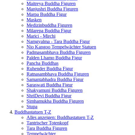
Maitreya Buddha Figuren
Manjushri Buddha Figuren
Marpa Buddha Figur
Masken
Medizinbuddha Figuren
Milarepa Buddha Figur
Marici - Mirchi
Namgyalma - Tara Buddha Figur
Nio Kangoo Tempelwächter Statuen
Padmasambhava Buddha Figuren
Palden Lhamo Buddha Figur
Pancha Buddhas
Ruhender Buddha Figur
Ratnasambhava Buddha Figuren
Samantabhadra Buddha Figur
Saraswati Buddha Figur
Shakyamuni Buddha Figuren
ShriDevi Buddha Figur
Simhamukha Buddha Figuren
Stupa
Buddhastatuen T-Z
Alles anzeigen: Buddhastatuen T-Z
Tantrischer Totenkopf
Tara Buddha Figuren
Tempelwächter