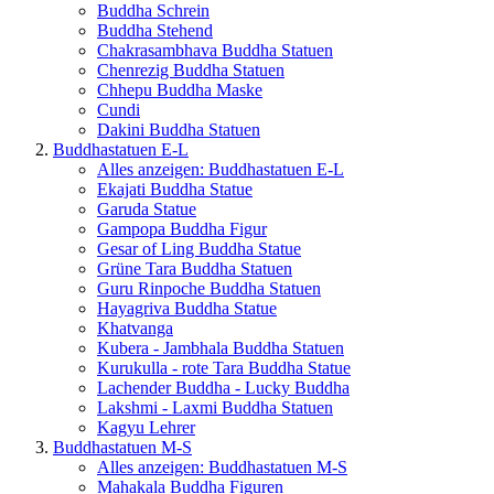
Buddha Schrein
Buddha Stehend
Chakrasambhava Buddha Statuen
Chenrezig Buddha Statuen
Chhepu Buddha Maske
Cundi
Dakini Buddha Statuen
Buddhastatuen E-L
Alles anzeigen: Buddhastatuen E-L
Ekajati Buddha Statue
Garuda Statue
Gampopa Buddha Figur
Gesar of Ling Buddha Statue
Grüne Tara Buddha Statuen
Guru Rinpoche Buddha Statuen
Hayagriva Buddha Statue
Khatvanga
Kubera - Jambhala Buddha Statuen
Kurukulla - rote Tara Buddha Statue
Lachender Buddha - Lucky Buddha
Lakshmi - Laxmi Buddha Statuen
Kagyu Lehrer
Buddhastatuen M-S
Alles anzeigen: Buddhastatuen M-S
Mahakala Buddha Figuren