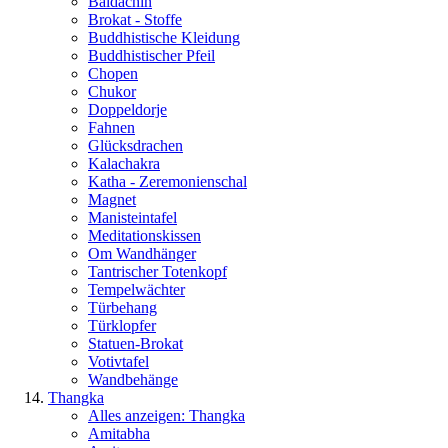
Baldachin
Brokat - Stoffe
Buddhistische Kleidung
Buddhistischer Pfeil
Chopen
Chukor
Doppeldorje
Fahnen
Glücksdrachen
Kalachakra
Katha - Zeremonienschal
Magnet
Manisteintafel
Meditationskissen
Om Wandhänger
Tantrischer Totenkopf
Tempelwächter
Türbehang
Türklopfer
Statuen-Brokat
Votivtafel
Wandbehänge
Thangka
Alles anzeigen: Thangka
Amitabha