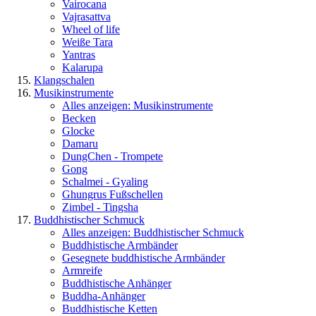
Vairocana
Vajrasattva
Wheel of life
Weiße Tara
Yantras
Kalarupa
Klangschalen
Musikinstrumente
Alles anzeigen: Musikinstrumente
Becken
Glocke
Damaru
DungChen - Trompete
Gong
Schalmei - Gyaling
Ghungrus Fußschellen
Zimbel - Tingsha
Buddhistischer Schmuck
Alles anzeigen: Buddhistischer Schmuck
Buddhistische Armbänder
Gesegnete buddhistische Armbänder
Armreife
Buddhistische Anhänger
Buddha-Anhänger
Buddhistische Ketten