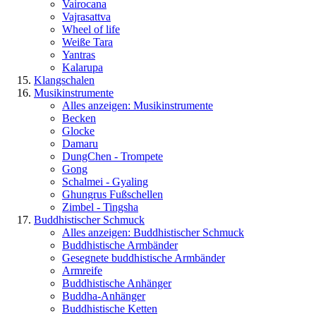
Vairocana
Vajrasattva
Wheel of life
Weiße Tara
Yantras
Kalarupa
Klangschalen
Musikinstrumente
Alles anzeigen: Musikinstrumente
Becken
Glocke
Damaru
DungChen - Trompete
Gong
Schalmei - Gyaling
Ghungrus Fußschellen
Zimbel - Tingsha
Buddhistischer Schmuck
Alles anzeigen: Buddhistischer Schmuck
Buddhistische Armbänder
Gesegnete buddhistische Armbänder
Armreife
Buddhistische Anhänger
Buddha-Anhänger
Buddhistische Ketten