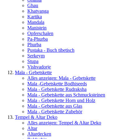
Ghau
Khatvanga
Kartika
Mandala
Manistein
Opferschalen
Pa-Phurba
Phurba
Pustaka - Buch tibetisch
Serkeym
Stupa
Vishvadorje
Mala - Gebetskette
Alles anzeigen: Mala - Gebetskette
Mala -Gebetskette Bodhiseeds
Mala - Gebetskette Rudraksha
Mala - Gebetskette aus Schmucksteinen
Mala - Gebetskette Horn und Holz
Mala - Gebetskette aus Glas
Mala - Gebetskette Zubehör
Tempel & Altar Deko
Alles anzeigen: Tempel & Altar Deko
Altar
Altardecken