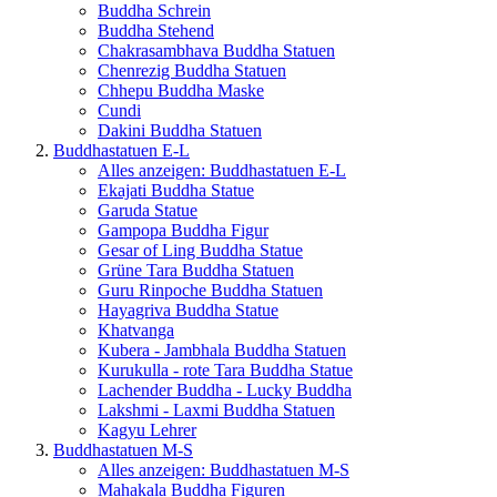
Buddha Schrein
Buddha Stehend
Chakrasambhava Buddha Statuen
Chenrezig Buddha Statuen
Chhepu Buddha Maske
Cundi
Dakini Buddha Statuen
Buddhastatuen E-L
Alles anzeigen: Buddhastatuen E-L
Ekajati Buddha Statue
Garuda Statue
Gampopa Buddha Figur
Gesar of Ling Buddha Statue
Grüne Tara Buddha Statuen
Guru Rinpoche Buddha Statuen
Hayagriva Buddha Statue
Khatvanga
Kubera - Jambhala Buddha Statuen
Kurukulla - rote Tara Buddha Statue
Lachender Buddha - Lucky Buddha
Lakshmi - Laxmi Buddha Statuen
Kagyu Lehrer
Buddhastatuen M-S
Alles anzeigen: Buddhastatuen M-S
Mahakala Buddha Figuren