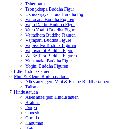
Tsheringma
Tsongkhapa Buddha Figur
Usnisavijaya - Tara Buddha Figur
Vairocana Buddha Figuren
Vajra Dakini Buddha Figur
Vajra Yogini Buddha Figur
Vajradhara Buddha Figuren
Vajrapani Buddha Figure
Vajrasattva Buddha Figuren
Vajravarahi Buddha Figur
Weiße Tara Buddha Figuren
Yamantaka Buddha Figur
Yogini Buddha Figuren
Edle Buddhastatuen
Mini & Kleine Buddhastatuen
Alles anzeigen: Mini & Kleine Buddhastatuen
Talisman
Hindustatuen
Alles anzeigen: Hindustatuen
Brahma
Durga
Ganesh
Garuda
Hanuman
Kali