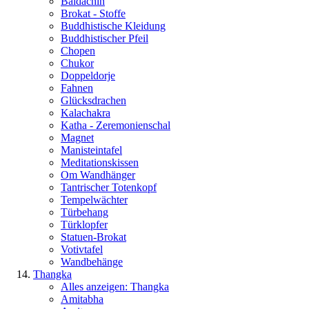
Baldachin
Brokat - Stoffe
Buddhistische Kleidung
Buddhistischer Pfeil
Chopen
Chukor
Doppeldorje
Fahnen
Glücksdrachen
Kalachakra
Katha - Zeremonienschal
Magnet
Manisteintafel
Meditationskissen
Om Wandhänger
Tantrischer Totenkopf
Tempelwächter
Türbehang
Türklopfer
Statuen-Brokat
Votivtafel
Wandbehänge
Thangka
Alles anzeigen: Thangka
Amitabha