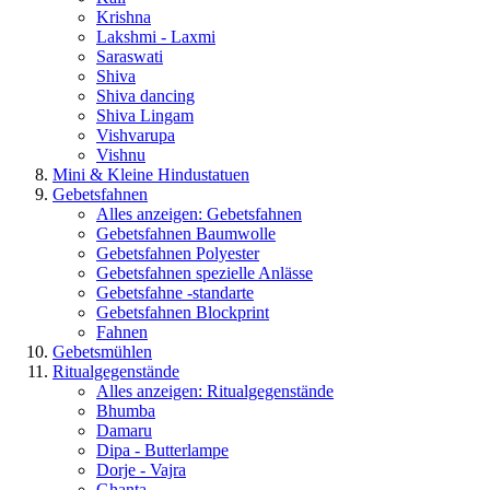
Krishna
Lakshmi - Laxmi
Saraswati
Shiva
Shiva dancing
Shiva Lingam
Vishvarupa
Vishnu
Mini & Kleine Hindustatuen
Gebetsfahnen
Alles anzeigen: Gebetsfahnen
Gebetsfahnen Baumwolle
Gebetsfahnen Polyester
Gebetsfahnen spezielle Anlässe
Gebetsfahne -standarte
Gebetsfahnen Blockprint
Fahnen
Gebetsmühlen
Ritualgegenstände
Alles anzeigen: Ritualgegenstände
Bhumba
Damaru
Dipa - Butterlampe
Dorje - Vajra
Ghanta