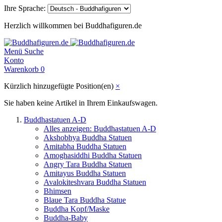
Ihre Sprache:
Herzlich willkommen bei Buddhafiguren.de
Menü
Suche
Konto
Warenkorb
0
Kürzlich hinzugefügte Position(en)
×
Sie haben keine Artikel in Ihrem Einkaufswagen.
Buddhastatuen A-D
Alles anzeigen: Buddhastatuen A-D
Akshobhya Buddha Statuen
Amitabha Buddha Statuen
Amoghasiddhi Buddha Statuen
Angry Tara Buddha Statuen
Amitayus Buddha Statuen
Avalokiteshvara Buddha Statuen
Bhimsen
Blaue Tara Buddha Statue
Buddha Kopf/Maske
Buddha-Baby