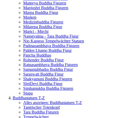
Maitreya Buddha Figuren
Manjushri Buddha Figuren
Marpa Buddha Figur
Masken
Medizinbuddha Figuren
Milarepa Buddha Figur
Marici - Mirchi
Namgyalma - Tara Buddha Figur
Nio Kangoo Tempelwächter Statuen
Padmasambhava Buddha Figuren
Palden Lhamo Buddha Figur
Pancha Buddhas
Ruhender Buddha Figur
Ratnasambhava Buddha Figuren
Samantabhadra Buddha Figur
Saraswati Buddha Figur
Shakyamuni Buddha Figuren
ShriDevi Buddha Figur
Simhamukha Buddha Figuren
Stupa
Buddhastatuen T-Z
Alles anzeigen: Buddhastatuen T-Z
Tantrischer Totenkopf
Tara Buddha Figuren
Tempelwächter