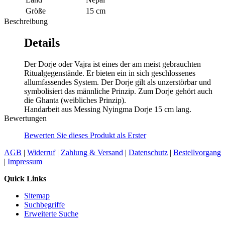
Größe
15 cm
Beschreibung
Details
Der Dorje oder Vajra ist eines der am meist gebrauchten
Ritualgegenstände. Er bieten ein in sich geschlossenes
allumfassendes System. Der Dorje gilt als unzerstörbar und
symbolisiert das männliche Prinzip. Zum Dorje gehört auch
die Ghanta (weibliches Prinzip).
Handarbeit aus Messing Nyingma Dorje 15 cm lang.
Bewertungen
Bewerten Sie dieses Produkt als Erster
AGB
|
Widerruf
|
Zahlung & Versand
|
Datenschutz
|
Bestellvorgang
|
Impressum
Quick Links
Sitemap
Suchbegriffe
Erweiterte Suche