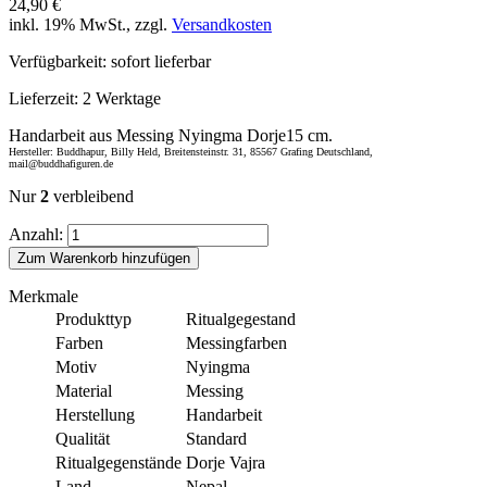
24,90 €
inkl. 19% MwSt., zzgl.
Versandkosten
Verfügbarkeit:
sofort lieferbar
Lieferzeit:
2 Werktage
Handarbeit aus Messing Nyingma Dorje15 cm.
Hersteller: Buddhapur, Billy Held, Breitensteinstr. 31, 85567 Grafing Deutschland,
mail@buddhafiguren.de
Nur
2
verbleibend
Anzahl:
Zum Warenkorb hinzufügen
Merkmale
Produkttyp
Ritualgegestand
Farben
Messingfarben
Motiv
Nyingma
Material
Messing
Herstellung
Handarbeit
Qualität
Standard
Ritualgegenstände
Dorje Vajra
Land
Nepal