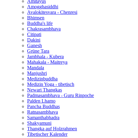
Amitayus
Amogghasiddhi
Avalokitesvara - Chenresi
Bhimsen
Buddha's life
Chakrasambhava
Citipati
Dakini
Ganesh
Grüne Tara
Jambhala - Kubera
Mahakala - Maitreya
Mandala
Manjushri
Medizinbuddha
Medizin Yoga - tibetisch
Newari Thangkas
Padmasambhava - Guru Rinpoche
Palden Lhamo
Pancha Buddhas
Ratnasambhava
Samanthabhadra
Shakyamuni
Thangka auf Holzrahmen
Tibetischer Kalender