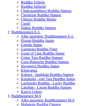
Buddha Schrein
Buddha Stehend
Chakrasambhava Buddha Statuen
Chenrezig Buddha Statuen
Chhepu Buddha Maske
Cundi
Dakini Buddha Statuen
Buddhastatuen E-L
Alles anzeigen: Buddhastatuen E-L
Ekajati Buddha Statue
Garuda Statue
Gampopa Buddha Figur
Gesar of Ling Buddha Statue
Grüne Tara Buddha Statuen
Guru Rinpoche Buddha Statuen
Hayagriva Buddha Statue
Khatvanga
Kubera - Jambhala Buddha Statuen
Kurukulla - rote Tara Buddha Statue
Lachender Buddha - Lucky Buddha
Lakshmi - Laxmi Buddha Statuen
Kagyu Lehrer
Buddhastatuen M-S
Alles anzeigen: Buddhastatuen M-S
Mahakala Buddha Figuren