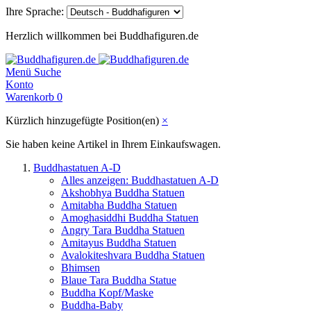
Ihre Sprache:
Herzlich willkommen bei Buddhafiguren.de
Menü
Suche
Konto
Warenkorb
0
Kürzlich hinzugefügte Position(en)
×
Sie haben keine Artikel in Ihrem Einkaufswagen.
Buddhastatuen A-D
Alles anzeigen: Buddhastatuen A-D
Akshobhya Buddha Statuen
Amitabha Buddha Statuen
Amoghasiddhi Buddha Statuen
Angry Tara Buddha Statuen
Amitayus Buddha Statuen
Avalokiteshvara Buddha Statuen
Bhimsen
Blaue Tara Buddha Statue
Buddha Kopf/Maske
Buddha-Baby