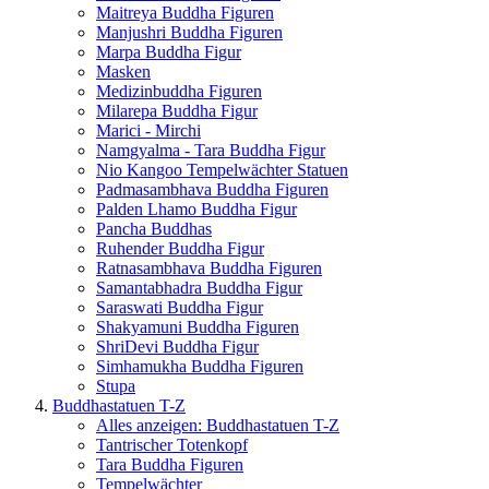
Maitreya Buddha Figuren
Manjushri Buddha Figuren
Marpa Buddha Figur
Masken
Medizinbuddha Figuren
Milarepa Buddha Figur
Marici - Mirchi
Namgyalma - Tara Buddha Figur
Nio Kangoo Tempelwächter Statuen
Padmasambhava Buddha Figuren
Palden Lhamo Buddha Figur
Pancha Buddhas
Ruhender Buddha Figur
Ratnasambhava Buddha Figuren
Samantabhadra Buddha Figur
Saraswati Buddha Figur
Shakyamuni Buddha Figuren
ShriDevi Buddha Figur
Simhamukha Buddha Figuren
Stupa
Buddhastatuen T-Z
Alles anzeigen: Buddhastatuen T-Z
Tantrischer Totenkopf
Tara Buddha Figuren
Tempelwächter