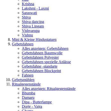
Krishna
Lakshmi - Laxmi
Saraswati
Shiva
Shiva dancing
Shiva Lingam
Vishvarupa
Vishnu
Mini & Kleine Hindustatuen
Gebetsfahnen
Alles anzeigen: Gebetsfahnen
Gebetsfahnen Baumwolle
Gebetsfahnen Polyester
Gebetsfahnen spezielle Anlässe
Gebetsfahne -standarte
Gebetsfahnen Blockprint
Fahnen
Gebetsmühlen
Ritualgegenstände
Alles anzeigen: Ritualgegenstände
Bhumba
Damaru
Dipa - Butterlampe
Dorje - Vajra
Ghanta