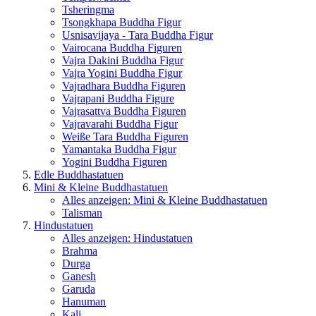
Tsheringma
Tsongkhapa Buddha Figur
Usnisavijaya - Tara Buddha Figur
Vairocana Buddha Figuren
Vajra Dakini Buddha Figur
Vajra Yogini Buddha Figur
Vajradhara Buddha Figuren
Vajrapani Buddha Figure
Vajrasattva Buddha Figuren
Vajravarahi Buddha Figur
Weiße Tara Buddha Figuren
Yamantaka Buddha Figur
Yogini Buddha Figuren
Edle Buddhastatuen
Mini & Kleine Buddhastatuen
Alles anzeigen: Mini & Kleine Buddhastatuen
Talisman
Hindustatuen
Alles anzeigen: Hindustatuen
Brahma
Durga
Ganesh
Garuda
Hanuman
Kali