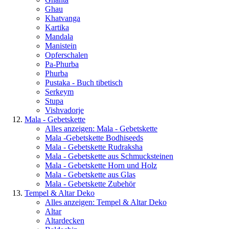
Ghau
Khatvanga
Kartika
Mandala
Manistein
Opferschalen
Pa-Phurba
Phurba
Pustaka - Buch tibetisch
Serkeym
Stupa
Vishvadorje
Mala - Gebetskette
Alles anzeigen: Mala - Gebetskette
Mala -Gebetskette Bodhiseeds
Mala - Gebetskette Rudraksha
Mala - Gebetskette aus Schmucksteinen
Mala - Gebetskette Horn und Holz
Mala - Gebetskette aus Glas
Mala - Gebetskette Zubehör
Tempel & Altar Deko
Alles anzeigen: Tempel & Altar Deko
Altar
Altardecken