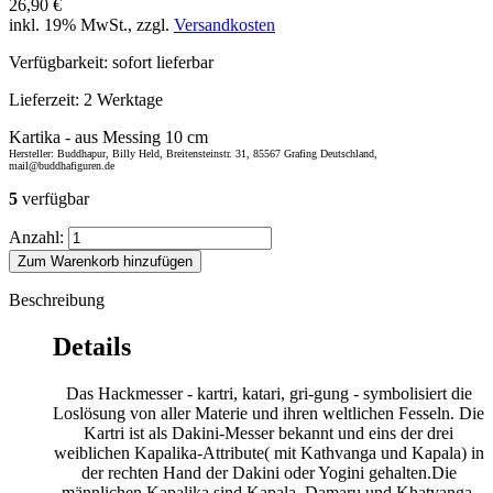
26,90 €
inkl. 19% MwSt., zzgl.
Versandkosten
Verfügbarkeit:
sofort lieferbar
Lieferzeit:
2 Werktage
Kartika - aus Messing 10 cm
Hersteller: Buddhapur, Billy Held, Breitensteinstr. 31, 85567 Grafing Deutschland,
mail@buddhafiguren.de
5
verfügbar
Anzahl:
Zum Warenkorb hinzufügen
Beschreibung
Details
Das Hackmesser - kartri, katari, gri-gung - symbolisiert die
Loslösung von aller Materie und ihren weltlichen Fesseln. Die
Kartri ist als Dakini-Messer bekannt und eins der drei
weiblichen Kapalika-Attribute( mit Kathvanga und Kapala) in
der rechten Hand der Dakini oder Yogini gehalten.Die
männlichen Kapalika sind Kapala, Damaru und Khatvanga.