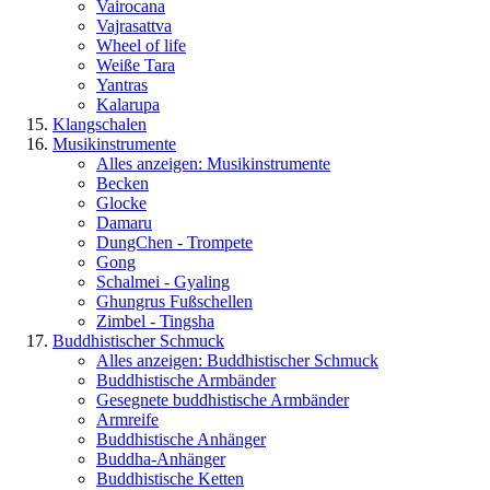
Vairocana
Vajrasattva
Wheel of life
Weiße Tara
Yantras
Kalarupa
Klangschalen
Musikinstrumente
Alles anzeigen: Musikinstrumente
Becken
Glocke
Damaru
DungChen - Trompete
Gong
Schalmei - Gyaling
Ghungrus Fußschellen
Zimbel - Tingsha
Buddhistischer Schmuck
Alles anzeigen: Buddhistischer Schmuck
Buddhistische Armbänder
Gesegnete buddhistische Armbänder
Armreife
Buddhistische Anhänger
Buddha-Anhänger
Buddhistische Ketten