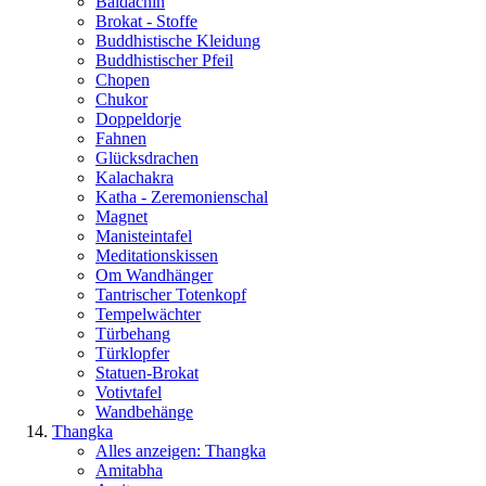
Baldachin
Brokat - Stoffe
Buddhistische Kleidung
Buddhistischer Pfeil
Chopen
Chukor
Doppeldorje
Fahnen
Glücksdrachen
Kalachakra
Katha - Zeremonienschal
Magnet
Manisteintafel
Meditationskissen
Om Wandhänger
Tantrischer Totenkopf
Tempelwächter
Türbehang
Türklopfer
Statuen-Brokat
Votivtafel
Wandbehänge
Thangka
Alles anzeigen: Thangka
Amitabha