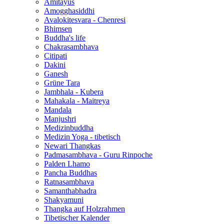
Amitayus
Amogghasiddhi
Avalokitesvara - Chenresi
Bhimsen
Buddha's life
Chakrasambhava
Citipati
Dakini
Ganesh
Grüne Tara
Jambhala - Kubera
Mahakala - Maitreya
Mandala
Manjushri
Medizinbuddha
Medizin Yoga - tibetisch
Newari Thangkas
Padmasambhava - Guru Rinpoche
Palden Lhamo
Pancha Buddhas
Ratnasambhava
Samanthabhadra
Shakyamuni
Thangka auf Holzrahmen
Tibetischer Kalender