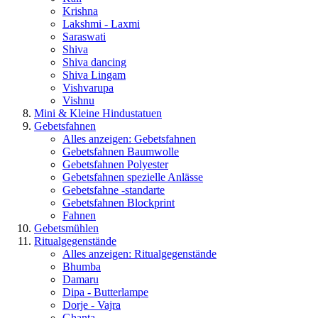
Krishna
Lakshmi - Laxmi
Saraswati
Shiva
Shiva dancing
Shiva Lingam
Vishvarupa
Vishnu
Mini & Kleine Hindustatuen
Gebetsfahnen
Alles anzeigen: Gebetsfahnen
Gebetsfahnen Baumwolle
Gebetsfahnen Polyester
Gebetsfahnen spezielle Anlässe
Gebetsfahne -standarte
Gebetsfahnen Blockprint
Fahnen
Gebetsmühlen
Ritualgegenstände
Alles anzeigen: Ritualgegenstände
Bhumba
Damaru
Dipa - Butterlampe
Dorje - Vajra
Ghanta