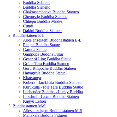
Buddha Schrein
Buddha Stehend
Chakrasambhava Buddha Statuen
Chenrezig Buddha Statuen
Chhepu Buddha Maske
Cundi
Dakini Buddha Statuen
Buddhastatuen E-L
Alles anzeigen: Buddhastatuen E-L
Ekajati Buddha Statue
Garuda Statue
Gampopa Buddha Figur
Gesar of Ling Buddha Statue
Grüne Tara Buddha Statuen
Guru Rinpoche Buddha Statuen
Hayagriva Buddha Statue
Khatvanga
Kubera - Jambhala Buddha Statuen
Kurukulla - rote Tara Buddha Statue
Lachender Buddha - Lucky Buddha
Lakshmi - Laxmi Buddha Statuen
Kagyu Lehrer
Buddhastatuen M-S
Alles anzeigen: Buddhastatuen M-S
Mahakala Buddha Figuren