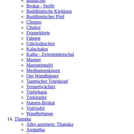
Baldachin
Brokat - Stoffe
Buddhistische Kleidung
Buddhistischer Pfeil
Chopen
Chukor
Doppeldorje
Fahnen
Glücksdrachen
Kalachakra
Katha - Zeremonienschal
Magnet
Manisteintafel
Meditationskissen
Om Wandhänger
Tantrischer Totenkopf
Tempelwächter
Türbehang
Türklopfer
Statuen-Brokat
Votivtafel
Wandbehänge
Thangka
Alles anzeigen: Thangka
Amitabha