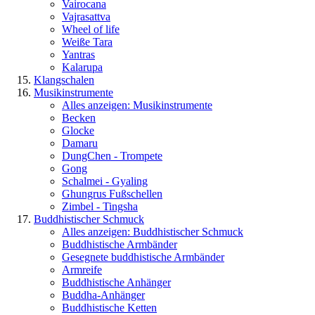
Vairocana
Vajrasattva
Wheel of life
Weiße Tara
Yantras
Kalarupa
Klangschalen
Musikinstrumente
Alles anzeigen: Musikinstrumente
Becken
Glocke
Damaru
DungChen - Trompete
Gong
Schalmei - Gyaling
Ghungrus Fußschellen
Zimbel - Tingsha
Buddhistischer Schmuck
Alles anzeigen: Buddhistischer Schmuck
Buddhistische Armbänder
Gesegnete buddhistische Armbänder
Armreife
Buddhistische Anhänger
Buddha-Anhänger
Buddhistische Ketten