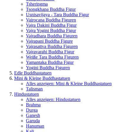
Tsheringma
Tsongkhapa Buddha Figur
Usnisavijaya - Tara Buddha Figur
Vairocana Buddha Figuren
Vajra Dakini Buddha Figur
Vajra Yogini Buddha Figur
Vajradhara Buddha Figuren
Vajrapani Buddha Figure
Vajrasattva Buddha Figuren
Vajravarahi Buddha Figur
Weiße Tara Buddha Figuren
Yamantaka Buddha Figur
Yogini Buddha Figuren
Edle Buddhastatuen
Mini & Kleine Buddhastatuen
Alles anzeigen: Mini & Kleine Buddhastatuen
Talisman
Hindustatuen
Alles anzeigen: Hindustatuen
Brahma
Durga
Ganesh
Garuda
Hanuman
Kali