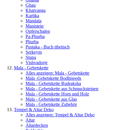
Ghau
Khatvanga
Kartika
Mandala
Manistein
Opferschalen
Pa-Phurba
Phurba
Pustaka - Buch tibetisch
Serkeym
Stupa
Vishvadorje
Mala - Gebetskette
Alles anzeigen: Mala - Gebetskette
Mala -Gebetskette Bodhiseeds
Mala - Gebetskette Rudraksha
Mala - Gebetskette aus Schmucksteinen
Mala - Gebetskette Horn und Holz
Mala - Gebetskette aus Glas
Mala - Gebetskette Zubehör
Tempel & Altar Deko
Alles anzeigen: Tempel & Altar Deko
Altar
Altardecken