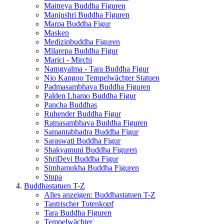
Maitreya Buddha Figuren
Manjushri Buddha Figuren
Marpa Buddha Figur
Masken
Medizinbuddha Figuren
Milarepa Buddha Figur
Marici - Mirchi
Namgyalma - Tara Buddha Figur
Nio Kangoo Tempelwächter Statuen
Padmasambhava Buddha Figuren
Palden Lhamo Buddha Figur
Pancha Buddhas
Ruhender Buddha Figur
Ratnasambhava Buddha Figuren
Samantabhadra Buddha Figur
Saraswati Buddha Figur
Shakyamuni Buddha Figuren
ShriDevi Buddha Figur
Simhamukha Buddha Figuren
Stupa
Buddhastatuen T-Z
Alles anzeigen: Buddhastatuen T-Z
Tantrischer Totenkopf
Tara Buddha Figuren
Tempelwächter