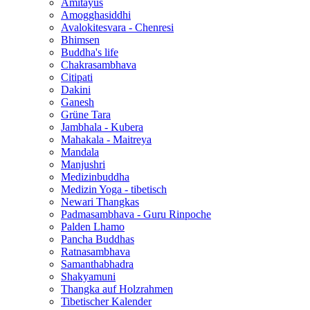
Amitayus
Amogghasiddhi
Avalokitesvara - Chenresi
Bhimsen
Buddha's life
Chakrasambhava
Citipati
Dakini
Ganesh
Grüne Tara
Jambhala - Kubera
Mahakala - Maitreya
Mandala
Manjushri
Medizinbuddha
Medizin Yoga - tibetisch
Newari Thangkas
Padmasambhava - Guru Rinpoche
Palden Lhamo
Pancha Buddhas
Ratnasambhava
Samanthabhadra
Shakyamuni
Thangka auf Holzrahmen
Tibetischer Kalender