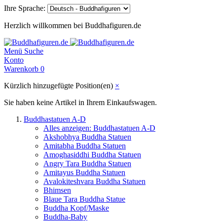
Ihre Sprache:
Herzlich willkommen bei Buddhafiguren.de
Menü
Suche
Konto
Warenkorb
0
Kürzlich hinzugefügte Position(en)
×
Sie haben keine Artikel in Ihrem Einkaufswagen.
Buddhastatuen A-D
Alles anzeigen: Buddhastatuen A-D
Akshobhya Buddha Statuen
Amitabha Buddha Statuen
Amoghasiddhi Buddha Statuen
Angry Tara Buddha Statuen
Amitayus Buddha Statuen
Avalokiteshvara Buddha Statuen
Bhimsen
Blaue Tara Buddha Statue
Buddha Kopf/Maske
Buddha-Baby