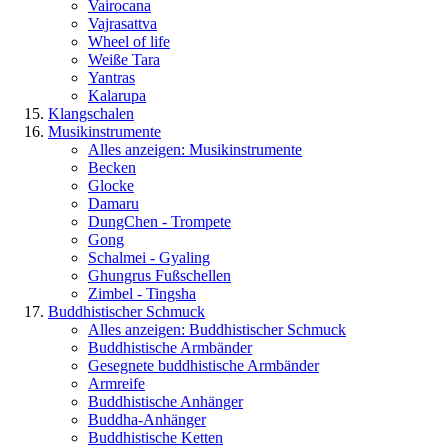
Vairocana
Vajrasattva
Wheel of life
Weiße Tara
Yantras
Kalarupa
Klangschalen
Musikinstrumente
Alles anzeigen: Musikinstrumente
Becken
Glocke
Damaru
DungChen - Trompete
Gong
Schalmei - Gyaling
Ghungrus Fußschellen
Zimbel - Tingsha
Buddhistischer Schmuck
Alles anzeigen: Buddhistischer Schmuck
Buddhistische Armbänder
Gesegnete buddhistische Armbänder
Armreife
Buddhistische Anhänger
Buddha-Anhänger
Buddhistische Ketten