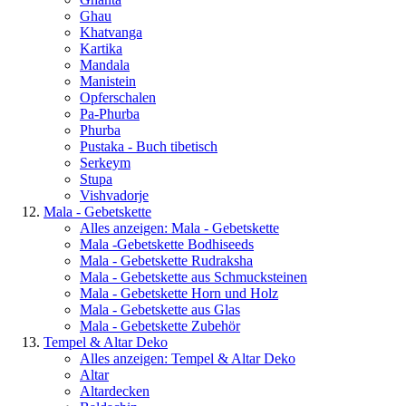
Ghau
Khatvanga
Kartika
Mandala
Manistein
Opferschalen
Pa-Phurba
Phurba
Pustaka - Buch tibetisch
Serkeym
Stupa
Vishvadorje
Mala - Gebetskette
Alles anzeigen: Mala - Gebetskette
Mala -Gebetskette Bodhiseeds
Mala - Gebetskette Rudraksha
Mala - Gebetskette aus Schmucksteinen
Mala - Gebetskette Horn und Holz
Mala - Gebetskette aus Glas
Mala - Gebetskette Zubehör
Tempel & Altar Deko
Alles anzeigen: Tempel & Altar Deko
Altar
Altardecken