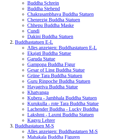
Buddha Schrein
Buddha Stehend
Chakrasambhava Buddha Statuen
Chenrezig Buddha Statuen
Chhepu Buddha Maske
Cundi
Dakini Buddha Statuen
Buddhastatuen E-L
Alles anzeigen: Buddhastatuen E-L
Ekajati Buddha Statue
Garuda Statue
Gampopa Buddha Figur
Gesar of Ling Buddha Statue
Grüne Tara Buddha Statuen
Guru Rinpoche Buddha Statuen
Hayagriva Buddha Statue
Khatvanga
Kubera - Jambhala Buddha Statuen
Kurukulla - rote Tara Buddha Statue
Lachender Buddha - Lucky Buddha
Lakshmi - Laxmi Buddha Statuen
Kagyu Lehrer
Buddhastatuen M-S
Alles anzeigen: Buddhastatuen M-S
Mahakala Buddha Figuren