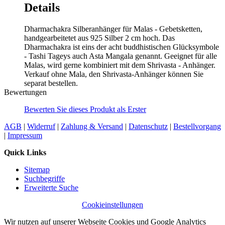
Details
Dharmachakra Silberanhänger für Malas - Gebetsketten,
handgearbeitetet aus 925 Silber 2 cm hoch. Das
Dharmachakra ist eins der acht buddhistischen Glücksymbole
- Tashi Tageys auch Asta Mangala genannt. Geeignet für alle
Malas, wird gerne kombiniert mit dem Shrivasta - Anhänger.
Verkauf ohne Mala, den Shrivasta-Anhänger können Sie
separat bestellen.
Bewertungen
Bewerten Sie dieses Produkt als Erster
AGB
|
Widerruf
|
Zahlung & Versand
|
Datenschutz
|
Bestellvorgang
|
Impressum
Quick Links
Sitemap
Suchbegriffe
Erweiterte Suche
Cookieinstellungen
Wir nutzen auf unserer Webseite Cookies und Google Analytics