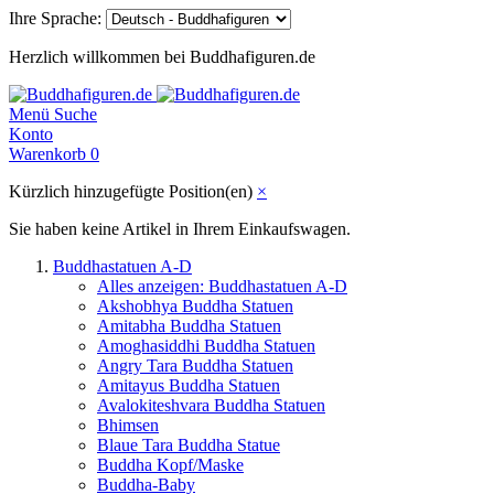
Ihre Sprache:
Herzlich willkommen bei Buddhafiguren.de
Menü
Suche
Konto
Warenkorb
0
Kürzlich hinzugefügte Position(en)
×
Sie haben keine Artikel in Ihrem Einkaufswagen.
Buddhastatuen A-D
Alles anzeigen: Buddhastatuen A-D
Akshobhya Buddha Statuen
Amitabha Buddha Statuen
Amoghasiddhi Buddha Statuen
Angry Tara Buddha Statuen
Amitayus Buddha Statuen
Avalokiteshvara Buddha Statuen
Bhimsen
Blaue Tara Buddha Statue
Buddha Kopf/Maske
Buddha-Baby