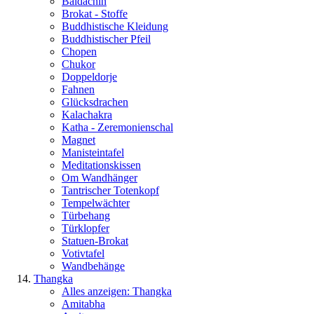
Baldachin
Brokat - Stoffe
Buddhistische Kleidung
Buddhistischer Pfeil
Chopen
Chukor
Doppeldorje
Fahnen
Glücksdrachen
Kalachakra
Katha - Zeremonienschal
Magnet
Manisteintafel
Meditationskissen
Om Wandhänger
Tantrischer Totenkopf
Tempelwächter
Türbehang
Türklopfer
Statuen-Brokat
Votivtafel
Wandbehänge
Thangka
Alles anzeigen: Thangka
Amitabha