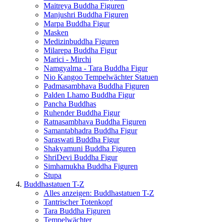
Maitreya Buddha Figuren
Manjushri Buddha Figuren
Marpa Buddha Figur
Masken
Medizinbuddha Figuren
Milarepa Buddha Figur
Marici - Mirchi
Namgyalma - Tara Buddha Figur
Nio Kangoo Tempelwächter Statuen
Padmasambhava Buddha Figuren
Palden Lhamo Buddha Figur
Pancha Buddhas
Ruhender Buddha Figur
Ratnasambhava Buddha Figuren
Samantabhadra Buddha Figur
Saraswati Buddha Figur
Shakyamuni Buddha Figuren
ShriDevi Buddha Figur
Simhamukha Buddha Figuren
Stupa
Buddhastatuen T-Z
Alles anzeigen: Buddhastatuen T-Z
Tantrischer Totenkopf
Tara Buddha Figuren
Tempelwächter