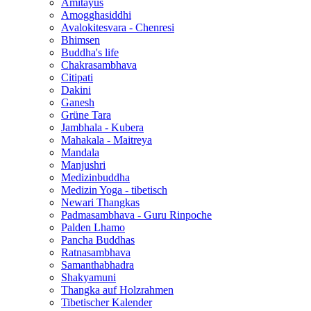
Amitayus
Amogghasiddhi
Avalokitesvara - Chenresi
Bhimsen
Buddha's life
Chakrasambhava
Citipati
Dakini
Ganesh
Grüne Tara
Jambhala - Kubera
Mahakala - Maitreya
Mandala
Manjushri
Medizinbuddha
Medizin Yoga - tibetisch
Newari Thangkas
Padmasambhava - Guru Rinpoche
Palden Lhamo
Pancha Buddhas
Ratnasambhava
Samanthabhadra
Shakyamuni
Thangka auf Holzrahmen
Tibetischer Kalender