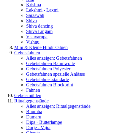
Krishna
Lakshmi - Laxmi
Saraswati
Shiva
Shiva dancing
Shiva Lingam
Vishvarupa
Vishnu
Mini & Kleine Hindustatuen
Gebetsfahnen
Alles anzeigen: Gebetsfahnen
Gebetsfahnen Baumwolle
Gebetsfahnen Polyester
Gebetsfahnen spezielle Anlässe
Gebetsfahne -standarte
Gebetsfahnen Blockprint
Fahnen
Gebetsmühlen
Ritualgegenstände
Alles anzeigen: Ritualgegenstände
Bhumba
Damaru
Dipa - Butterlampe
Dorje - Vajra
Ghanta