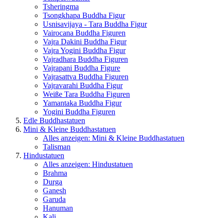
Tsheringma
Tsongkhapa Buddha Figur
Usnisavijaya - Tara Buddha Figur
Vairocana Buddha Figuren
Vajra Dakini Buddha Figur
Vajra Yogini Buddha Figur
Vajradhara Buddha Figuren
Vajrapani Buddha Figure
Vajrasattva Buddha Figuren
Vajravarahi Buddha Figur
Weiße Tara Buddha Figuren
Yamantaka Buddha Figur
Yogini Buddha Figuren
Edle Buddhastatuen
Mini & Kleine Buddhastatuen
Alles anzeigen: Mini & Kleine Buddhastatuen
Talisman
Hindustatuen
Alles anzeigen: Hindustatuen
Brahma
Durga
Ganesh
Garuda
Hanuman
Kali