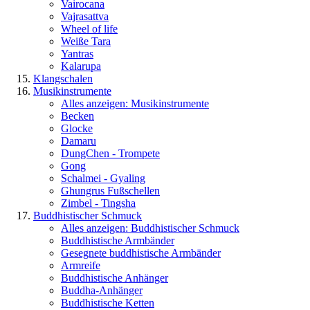
Vairocana
Vajrasattva
Wheel of life
Weiße Tara
Yantras
Kalarupa
Klangschalen
Musikinstrumente
Alles anzeigen: Musikinstrumente
Becken
Glocke
Damaru
DungChen - Trompete
Gong
Schalmei - Gyaling
Ghungrus Fußschellen
Zimbel - Tingsha
Buddhistischer Schmuck
Alles anzeigen: Buddhistischer Schmuck
Buddhistische Armbänder
Gesegnete buddhistische Armbänder
Armreife
Buddhistische Anhänger
Buddha-Anhänger
Buddhistische Ketten