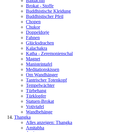
Baldachin
Brokat - Stoffe
Buddhistische Kleidung
Buddhistischer Pfeil
Chopen
Chukor
Doppeldorje
Fahnen
Glücksdrachen
Kalachakra
Katha - Zeremonienschal
Magnet
Manisteintafel
Meditationskissen
Om Wandhänger
Tantrischer Totenkopf
Tempelwächter
Türbehang
Türklopfer
Statuen-Brokat
Votivtafel
Wandbehänge
Thangka
Alles anzeigen: Thangka
Amitabha