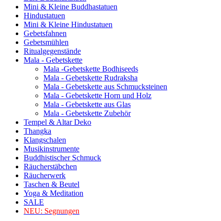
Mini & Kleine Buddhastatuen
Hindustatuen
Mini & Kleine Hindustatuen
Gebetsfahnen
Gebetsmühlen
Ritualgegenstände
Mala - Gebetskette
Mala -Gebetskette Bodhiseeds
Mala - Gebetskette Rudraksha
Mala - Gebetskette aus Schmucksteinen
Mala - Gebetskette Horn und Holz
Mala - Gebetskette aus Glas
Mala - Gebetskette Zubehör
Tempel & Altar Deko
Thangka
Klangschalen
Musikinstrumente
Buddhistischer Schmuck
Räucherstäbchen
Räucherwerk
Taschen & Beutel
Yoga & Meditation
SALE
NEU:
Segnungen