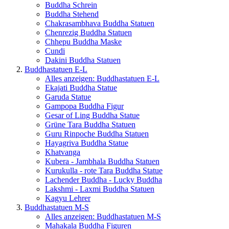
Buddha Schrein
Buddha Stehend
Chakrasambhava Buddha Statuen
Chenrezig Buddha Statuen
Chhepu Buddha Maske
Cundi
Dakini Buddha Statuen
Buddhastatuen E-L
Alles anzeigen: Buddhastatuen E-L
Ekajati Buddha Statue
Garuda Statue
Gampopa Buddha Figur
Gesar of Ling Buddha Statue
Grüne Tara Buddha Statuen
Guru Rinpoche Buddha Statuen
Hayagriva Buddha Statue
Khatvanga
Kubera - Jambhala Buddha Statuen
Kurukulla - rote Tara Buddha Statue
Lachender Buddha - Lucky Buddha
Lakshmi - Laxmi Buddha Statuen
Kagyu Lehrer
Buddhastatuen M-S
Alles anzeigen: Buddhastatuen M-S
Mahakala Buddha Figuren