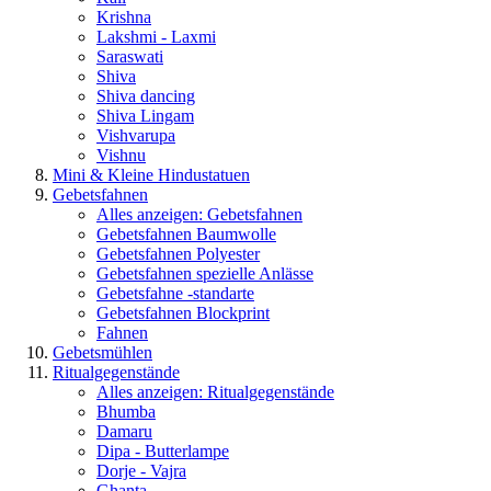
Krishna
Lakshmi - Laxmi
Saraswati
Shiva
Shiva dancing
Shiva Lingam
Vishvarupa
Vishnu
Mini & Kleine Hindustatuen
Gebetsfahnen
Alles anzeigen: Gebetsfahnen
Gebetsfahnen Baumwolle
Gebetsfahnen Polyester
Gebetsfahnen spezielle Anlässe
Gebetsfahne -standarte
Gebetsfahnen Blockprint
Fahnen
Gebetsmühlen
Ritualgegenstände
Alles anzeigen: Ritualgegenstände
Bhumba
Damaru
Dipa - Butterlampe
Dorje - Vajra
Ghanta