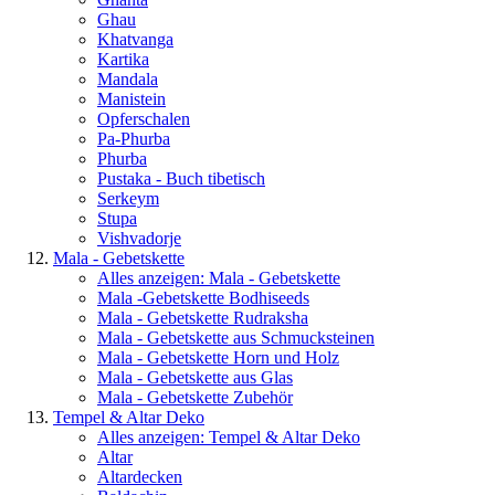
Ghau
Khatvanga
Kartika
Mandala
Manistein
Opferschalen
Pa-Phurba
Phurba
Pustaka - Buch tibetisch
Serkeym
Stupa
Vishvadorje
Mala - Gebetskette
Alles anzeigen: Mala - Gebetskette
Mala -Gebetskette Bodhiseeds
Mala - Gebetskette Rudraksha
Mala - Gebetskette aus Schmucksteinen
Mala - Gebetskette Horn und Holz
Mala - Gebetskette aus Glas
Mala - Gebetskette Zubehör
Tempel & Altar Deko
Alles anzeigen: Tempel & Altar Deko
Altar
Altardecken