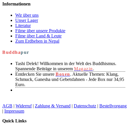
Informationen
Wir über uns
Unser Lager
Literatur
Filme über unsere Produkte
Filme über Land & Leute
Zum Erdbeben in Nepal
Buddha
pur
Tashi Delek! Willkommen in der Welt des Buddhismus.
Spannende Beiträge in unserem
Magazin
.
Entdecken Sie unsere
Boxen
. Aktuelle Themen: Klang,
Schmuck, Ganesha und Gebetsfahnen - Jede Box nur 34,95
Euro.
AGB
|
Widerruf
|
Zahlung & Versand
|
Datenschutz
|
Bestellvorgang
|
Impressum
Quick Links