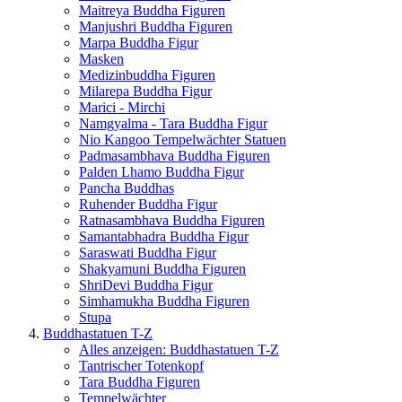
Maitreya Buddha Figuren
Manjushri Buddha Figuren
Marpa Buddha Figur
Masken
Medizinbuddha Figuren
Milarepa Buddha Figur
Marici - Mirchi
Namgyalma - Tara Buddha Figur
Nio Kangoo Tempelwächter Statuen
Padmasambhava Buddha Figuren
Palden Lhamo Buddha Figur
Pancha Buddhas
Ruhender Buddha Figur
Ratnasambhava Buddha Figuren
Samantabhadra Buddha Figur
Saraswati Buddha Figur
Shakyamuni Buddha Figuren
ShriDevi Buddha Figur
Simhamukha Buddha Figuren
Stupa
Buddhastatuen T-Z
Alles anzeigen: Buddhastatuen T-Z
Tantrischer Totenkopf
Tara Buddha Figuren
Tempelwächter