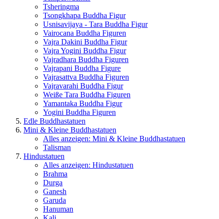
Tsheringma
Tsongkhapa Buddha Figur
Usnisavijaya - Tara Buddha Figur
Vairocana Buddha Figuren
Vajra Dakini Buddha Figur
Vajra Yogini Buddha Figur
Vajradhara Buddha Figuren
Vajrapani Buddha Figure
Vajrasattva Buddha Figuren
Vajravarahi Buddha Figur
Weiße Tara Buddha Figuren
Yamantaka Buddha Figur
Yogini Buddha Figuren
Edle Buddhastatuen
Mini & Kleine Buddhastatuen
Alles anzeigen: Mini & Kleine Buddhastatuen
Talisman
Hindustatuen
Alles anzeigen: Hindustatuen
Brahma
Durga
Ganesh
Garuda
Hanuman
Kali