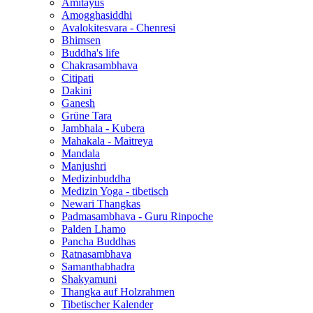
Amitayus
Amogghasiddhi
Avalokitesvara - Chenresi
Bhimsen
Buddha's life
Chakrasambhava
Citipati
Dakini
Ganesh
Grüne Tara
Jambhala - Kubera
Mahakala - Maitreya
Mandala
Manjushri
Medizinbuddha
Medizin Yoga - tibetisch
Newari Thangkas
Padmasambhava - Guru Rinpoche
Palden Lhamo
Pancha Buddhas
Ratnasambhava
Samanthabhadra
Shakyamuni
Thangka auf Holzrahmen
Tibetischer Kalender