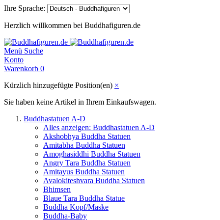
Ihre Sprache:
Herzlich willkommen bei Buddhafiguren.de
Menü
Suche
Konto
Warenkorb
0
Kürzlich hinzugefügte Position(en)
×
Sie haben keine Artikel in Ihrem Einkaufswagen.
Buddhastatuen A-D
Alles anzeigen: Buddhastatuen A-D
Akshobhya Buddha Statuen
Amitabha Buddha Statuen
Amoghasiddhi Buddha Statuen
Angry Tara Buddha Statuen
Amitayus Buddha Statuen
Avalokiteshvara Buddha Statuen
Bhimsen
Blaue Tara Buddha Statue
Buddha Kopf/Maske
Buddha-Baby