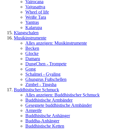
Vairocana
Vajrasattva
Wheel of life
Weiße Tara
Yantras
Kalarupa
Klangschalen
Musikinstrumente
Alles anzeigen: Musikinstrumente
Becken
Glocke
Damaru
DungChen - Trompete
Gong
Schalmei - Gyaling
Ghungrus Fußschellen
Zimbel - Tingsha
Buddhistischer Schmuck
Alles anzeigen: Buddhistischer Schmuck
Buddhistische Armbänder
Gesegnete buddhistische Armbänder
Armreife
Buddhistische Anhänger
Buddha-Anhänger
Buddhistische Ketten