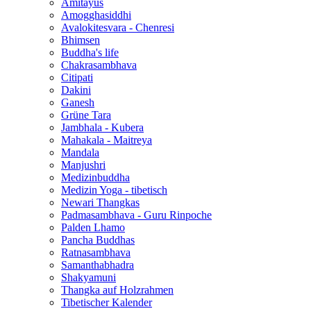
Amitayus
Amogghasiddhi
Avalokitesvara - Chenresi
Bhimsen
Buddha's life
Chakrasambhava
Citipati
Dakini
Ganesh
Grüne Tara
Jambhala - Kubera
Mahakala - Maitreya
Mandala
Manjushri
Medizinbuddha
Medizin Yoga - tibetisch
Newari Thangkas
Padmasambhava - Guru Rinpoche
Palden Lhamo
Pancha Buddhas
Ratnasambhava
Samanthabhadra
Shakyamuni
Thangka auf Holzrahmen
Tibetischer Kalender