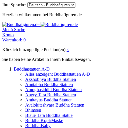
Ihre Sprache:
Herzlich willkommen bei Buddhafiguren.de
Menü
Suche
Konto
Warenkorb
0
Kürzlich hinzugefügte Position(en)
×
Sie haben keine Artikel in Ihrem Einkaufswagen.
Buddhastatuen A-D
Alles anzeigen: Buddhastatuen A-D
Akshobhya Buddha Statuen
Amitabha Buddha Statuen
Amoghasiddhi Buddha Statuen
Angry Tara Buddha Statuen
Amitayus Buddha Statuen
Avalokiteshvara Buddha Statuen
Bhimsen
Blaue Tara Buddha Statue
Buddha Kopf/Maske
Buddha-Baby