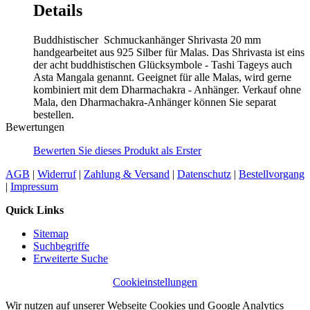
Details
Buddhistischer Schmuckanhänger Shrivasta 20 mm
handgearbeitet aus 925 Silber für Malas. Das Shrivasta ist eins
der acht buddhistischen Glücksymbole - Tashi Tageys auch
Asta Mangala genannt. Geeignet für alle Malas, wird gerne
kombiniert mit dem Dharmachakra - Anhänger. Verkauf ohne
Mala, den Dharmachakra-Anhänger können Sie separat
bestellen.
Bewertungen
Bewerten Sie dieses Produkt als Erster
AGB
|
Widerruf
|
Zahlung & Versand
|
Datenschutz
|
Bestellvorgang
|
Impressum
Quick Links
Sitemap
Suchbegriffe
Erweiterte Suche
Cookieinstellungen
Wir nutzen auf unserer Webseite Cookies und Google Analytics