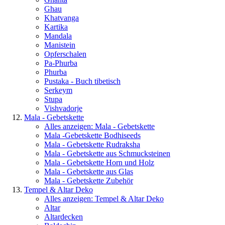
Ghau
Khatvanga
Kartika
Mandala
Manistein
Opferschalen
Pa-Phurba
Phurba
Pustaka - Buch tibetisch
Serkeym
Stupa
Vishvadorje
Mala - Gebetskette
Alles anzeigen: Mala - Gebetskette
Mala -Gebetskette Bodhiseeds
Mala - Gebetskette Rudraksha
Mala - Gebetskette aus Schmucksteinen
Mala - Gebetskette Horn und Holz
Mala - Gebetskette aus Glas
Mala - Gebetskette Zubehör
Tempel & Altar Deko
Alles anzeigen: Tempel & Altar Deko
Altar
Altardecken