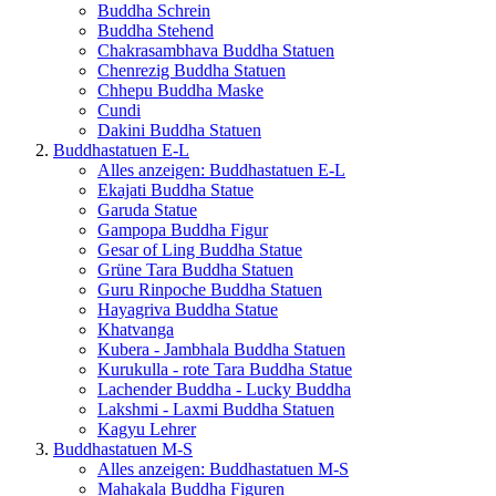
Buddha Schrein
Buddha Stehend
Chakrasambhava Buddha Statuen
Chenrezig Buddha Statuen
Chhepu Buddha Maske
Cundi
Dakini Buddha Statuen
Buddhastatuen E-L
Alles anzeigen: Buddhastatuen E-L
Ekajati Buddha Statue
Garuda Statue
Gampopa Buddha Figur
Gesar of Ling Buddha Statue
Grüne Tara Buddha Statuen
Guru Rinpoche Buddha Statuen
Hayagriva Buddha Statue
Khatvanga
Kubera - Jambhala Buddha Statuen
Kurukulla - rote Tara Buddha Statue
Lachender Buddha - Lucky Buddha
Lakshmi - Laxmi Buddha Statuen
Kagyu Lehrer
Buddhastatuen M-S
Alles anzeigen: Buddhastatuen M-S
Mahakala Buddha Figuren