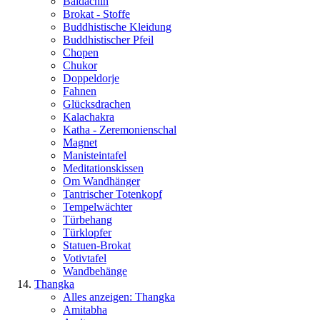
Baldachin
Brokat - Stoffe
Buddhistische Kleidung
Buddhistischer Pfeil
Chopen
Chukor
Doppeldorje
Fahnen
Glücksdrachen
Kalachakra
Katha - Zeremonienschal
Magnet
Manisteintafel
Meditationskissen
Om Wandhänger
Tantrischer Totenkopf
Tempelwächter
Türbehang
Türklopfer
Statuen-Brokat
Votivtafel
Wandbehänge
Thangka
Alles anzeigen: Thangka
Amitabha