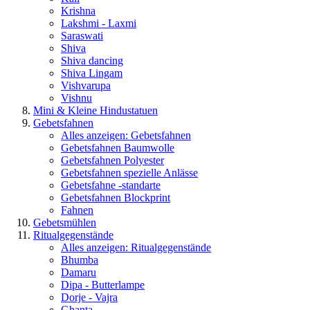
Krishna
Lakshmi - Laxmi
Saraswati
Shiva
Shiva dancing
Shiva Lingam
Vishvarupa
Vishnu
Mini & Kleine Hindustatuen
Gebetsfahnen
Alles anzeigen: Gebetsfahnen
Gebetsfahnen Baumwolle
Gebetsfahnen Polyester
Gebetsfahnen spezielle Anlässe
Gebetsfahne -standarte
Gebetsfahnen Blockprint
Fahnen
Gebetsmühlen
Ritualgegenstände
Alles anzeigen: Ritualgegenstände
Bhumba
Damaru
Dipa - Butterlampe
Dorje - Vajra
Ghanta