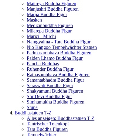
Maitreya Buddha Figuren
Manjushri Buddha Figuren
Marpa Buddha Figur
Masken
Medizinbuddha Figuren
Milarepa Buddha Figur
Marici - Mirchi
Namgyalma - Tara Buddha Figur
Nio Kangoo Tempelwächter Statuen
Padmasambhava Buddha Figuren
Palden Lhamo Buddha Figur
Pancha Buddhas
Ruhender Buddha Figur
Ratnasambhava Buddha Figuren
Samantabhadra Buddha Figur
Saraswati Buddha Figur
Shakyamuni Buddha Figuren
ShriDevi Buddha Figur
Simhamukha Buddha Figuren
Stupa
Buddhastatuen T-Z
Alles anzeigen: Buddhastatuen T-Z
Tantrischer Totenkopf
Tara Buddha Figuren
Tempelwächter