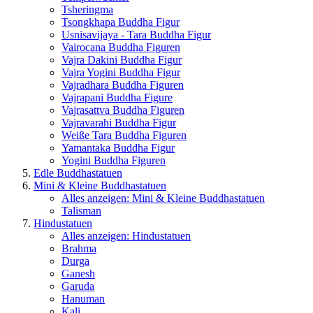
Tsheringma
Tsongkhapa Buddha Figur
Usnisavijaya - Tara Buddha Figur
Vairocana Buddha Figuren
Vajra Dakini Buddha Figur
Vajra Yogini Buddha Figur
Vajradhara Buddha Figuren
Vajrapani Buddha Figure
Vajrasattva Buddha Figuren
Vajravarahi Buddha Figur
Weiße Tara Buddha Figuren
Yamantaka Buddha Figur
Yogini Buddha Figuren
Edle Buddhastatuen
Mini & Kleine Buddhastatuen
Alles anzeigen: Mini & Kleine Buddhastatuen
Talisman
Hindustatuen
Alles anzeigen: Hindustatuen
Brahma
Durga
Ganesh
Garuda
Hanuman
Kali