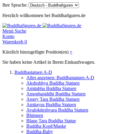
Ihre Sprache:
Herzlich willkommen bei Buddhafiguren.de
Menü
Suche
Konto
Warenkorb
0
Kürzlich hinzugefügte Position(en)
×
Sie haben keine Artikel in Ihrem Einkaufswagen.
Buddhastatuen A-D
Alles anzeigen: Buddhastatuen A-D
Akshobhya Buddha Statuen
Amitabha Buddha Statuen
Amoghasiddhi Buddha Statuen
Angry Tara Buddha Statuen
Amitayus Buddha Statuen
Avalokiteshvara Buddha Statuen
Bhimsen
Blaue Tara Buddha Statue
Buddha Kopf/Maske
Buddha-Baby