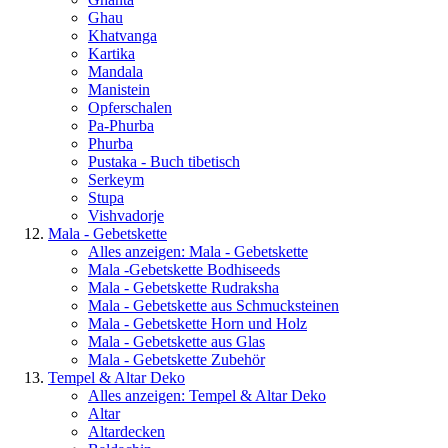
Ghau
Khatvanga
Kartika
Mandala
Manistein
Opferschalen
Pa-Phurba
Phurba
Pustaka - Buch tibetisch
Serkeym
Stupa
Vishvadorje
Mala - Gebetskette
Alles anzeigen: Mala - Gebetskette
Mala -Gebetskette Bodhiseeds
Mala - Gebetskette Rudraksha
Mala - Gebetskette aus Schmucksteinen
Mala - Gebetskette Horn und Holz
Mala - Gebetskette aus Glas
Mala - Gebetskette Zubehör
Tempel & Altar Deko
Alles anzeigen: Tempel & Altar Deko
Altar
Altardecken