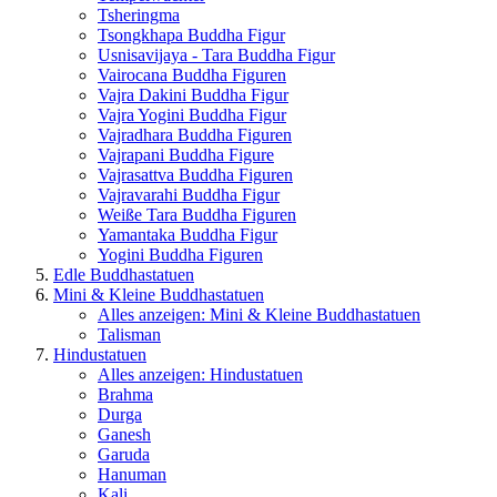
Tsheringma
Tsongkhapa Buddha Figur
Usnisavijaya - Tara Buddha Figur
Vairocana Buddha Figuren
Vajra Dakini Buddha Figur
Vajra Yogini Buddha Figur
Vajradhara Buddha Figuren
Vajrapani Buddha Figure
Vajrasattva Buddha Figuren
Vajravarahi Buddha Figur
Weiße Tara Buddha Figuren
Yamantaka Buddha Figur
Yogini Buddha Figuren
Edle Buddhastatuen
Mini & Kleine Buddhastatuen
Alles anzeigen: Mini & Kleine Buddhastatuen
Talisman
Hindustatuen
Alles anzeigen: Hindustatuen
Brahma
Durga
Ganesh
Garuda
Hanuman
Kali