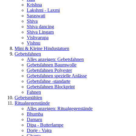
Krishna
Lakshmi - Laxmi
Saraswati
Shiva
Shiva dancing
Shiva Lingam
Vishvarupa
Vishnu
Mini & Kleine Hindustatuen
Gebetsfahnen
Alles anzeigen: Gebetsfahnen
Gebetsfahnen Baumwolle
Gebetsfahnen Polyester
Gebetsfahnen spezielle Anlässe
Gebetsfahne -standarte
Gebetsfahnen Blockprint
Fahnen
Gebetsmühlen
Ritualgegenstände
Alles anzeigen: Ritualgegenstände
Bhumba
Damaru
Dipa - Butterlampe
Dorje - Vajra
Ghanta