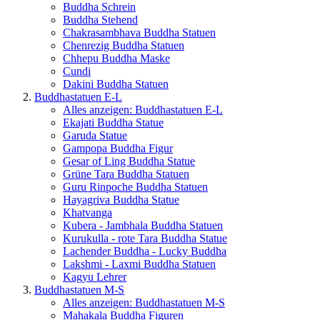
Buddha Schrein
Buddha Stehend
Chakrasambhava Buddha Statuen
Chenrezig Buddha Statuen
Chhepu Buddha Maske
Cundi
Dakini Buddha Statuen
Buddhastatuen E-L
Alles anzeigen: Buddhastatuen E-L
Ekajati Buddha Statue
Garuda Statue
Gampopa Buddha Figur
Gesar of Ling Buddha Statue
Grüne Tara Buddha Statuen
Guru Rinpoche Buddha Statuen
Hayagriva Buddha Statue
Khatvanga
Kubera - Jambhala Buddha Statuen
Kurukulla - rote Tara Buddha Statue
Lachender Buddha - Lucky Buddha
Lakshmi - Laxmi Buddha Statuen
Kagyu Lehrer
Buddhastatuen M-S
Alles anzeigen: Buddhastatuen M-S
Mahakala Buddha Figuren