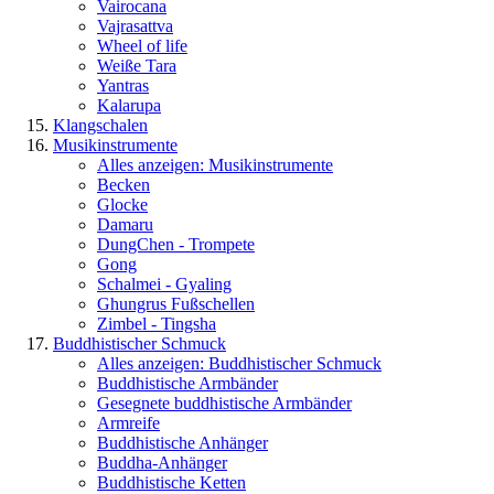
Vairocana
Vajrasattva
Wheel of life
Weiße Tara
Yantras
Kalarupa
Klangschalen
Musikinstrumente
Alles anzeigen: Musikinstrumente
Becken
Glocke
Damaru
DungChen - Trompete
Gong
Schalmei - Gyaling
Ghungrus Fußschellen
Zimbel - Tingsha
Buddhistischer Schmuck
Alles anzeigen: Buddhistischer Schmuck
Buddhistische Armbänder
Gesegnete buddhistische Armbänder
Armreife
Buddhistische Anhänger
Buddha-Anhänger
Buddhistische Ketten