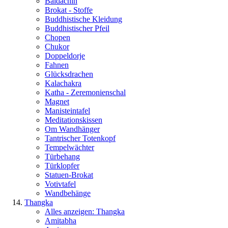
Baldachin
Brokat - Stoffe
Buddhistische Kleidung
Buddhistischer Pfeil
Chopen
Chukor
Doppeldorje
Fahnen
Glücksdrachen
Kalachakra
Katha - Zeremonienschal
Magnet
Manisteintafel
Meditationskissen
Om Wandhänger
Tantrischer Totenkopf
Tempelwächter
Türbehang
Türklopfer
Statuen-Brokat
Votivtafel
Wandbehänge
Thangka
Alles anzeigen: Thangka
Amitabha