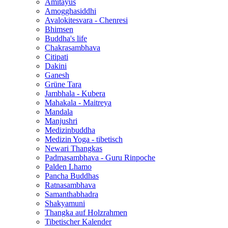
Amitayus
Amogghasiddhi
Avalokitesvara - Chenresi
Bhimsen
Buddha's life
Chakrasambhava
Citipati
Dakini
Ganesh
Grüne Tara
Jambhala - Kubera
Mahakala - Maitreya
Mandala
Manjushri
Medizinbuddha
Medizin Yoga - tibetisch
Newari Thangkas
Padmasambhava - Guru Rinpoche
Palden Lhamo
Pancha Buddhas
Ratnasambhava
Samanthabhadra
Shakyamuni
Thangka auf Holzrahmen
Tibetischer Kalender