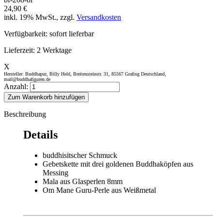
24,90 €
inkl. 19% MwSt., zzgl.
Versandkosten
Verfügbarkeit:
sofort lieferbar
Lieferzeit:
2 Werktage
X
Hersteller: Buddhapur, Billy Held, Breitensteinstr. 31, 85567 Grafing Deutschland,
mail@buddhafiguren.de
Anzahl:
Zum Warenkorb hinzufügen
Beschreibung
Details
buddhisitscher Schmuck
Gebetskette mit drei goldenen Buddhaköpfen aus
Messing
Mala aus Glasperlen 8mm
Om Mane Guru-Perle aus Weißmetal