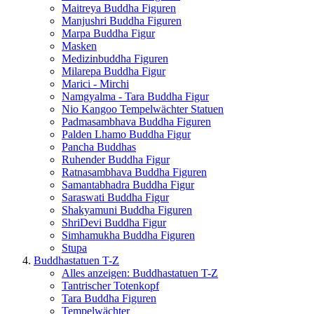
Maitreya Buddha Figuren
Manjushri Buddha Figuren
Marpa Buddha Figur
Masken
Medizinbuddha Figuren
Milarepa Buddha Figur
Marici - Mirchi
Namgyalma - Tara Buddha Figur
Nio Kangoo Tempelwächter Statuen
Padmasambhava Buddha Figuren
Palden Lhamo Buddha Figur
Pancha Buddhas
Ruhender Buddha Figur
Ratnasambhava Buddha Figuren
Samantabhadra Buddha Figur
Saraswati Buddha Figur
Shakyamuni Buddha Figuren
ShriDevi Buddha Figur
Simhamukha Buddha Figuren
Stupa
Buddhastatuen T-Z
Alles anzeigen: Buddhastatuen T-Z
Tantrischer Totenkopf
Tara Buddha Figuren
Tempelwächter