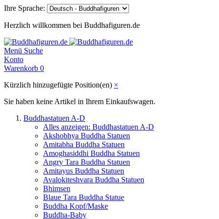
Ihre Sprache:
Herzlich willkommen bei Buddhafiguren.de
Menü
Suche
Konto
Warenkorb
0
Kürzlich hinzugefügte Position(en)
×
Sie haben keine Artikel in Ihrem Einkaufswagen.
Buddhastatuen A-D
Alles anzeigen: Buddhastatuen A-D
Akshobhya Buddha Statuen
Amitabha Buddha Statuen
Amoghasiddhi Buddha Statuen
Angry Tara Buddha Statuen
Amitayus Buddha Statuen
Avalokiteshvara Buddha Statuen
Bhimsen
Blaue Tara Buddha Statue
Buddha Kopf/Maske
Buddha-Baby