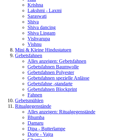
Krishna
Lakshmi - Laxmi
Saraswati
Shiva
Shiva dancing
Shiva Lingam
Vishvarupa
Vishnu
Mini & Kleine Hindustatuen
Gebetsfahnen
Alles anzeigen: Gebetsfahnen
Gebetsfahnen Baumwolle
Gebetsfahnen Polyester
Gebetsfahnen spezielle Anlässe
Gebetsfahne -standarte
Gebetsfahnen Blockprint
Fahnen
Gebetsmühlen
Ritualgegenstände
Alles anzeigen: Ritualgegenstände
Bhumba
Damaru
Dipa - Butterlampe
Dorje - Vajra
Ghanta