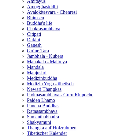
Amitayus
Amogghasiddhi
Avalokitesvara - Chenresi
Bhimsen
Buddha's life
Chakrasambhava
Citipati
Dakini
Ganesh
Grüne Tara
Jambhala - Kubera
Mahakala - Maitreya
Mandala
Manjushri
Medizinbuddha
Medizin Yoga - tibetisch
Newari Thangkas
Padmasambhava - Guru Rinpoche
Palden Lhamo
Pancha Buddhas
Ratnasambhava
Samanthabhadra
Shakyamuni
Thangka auf Holzrahmen
Tibetischer Kalender