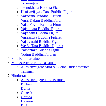
Tsheringma
Tsongkhapa Buddha Figur
Usnisavijaya - Tara Buddha Figur
Vairocana Buddha Figuren
Vajra Dakini Buddha Figur
Vajra Yogini Buddha Figur
Vajradhara Buddha Figuren
Vajrapani Buddha Figure
Vajrasattva Buddha Figuren
Vajravarahi Buddha Figur
Weiße Tara Buddha Figuren
Yamantaka Buddha Figur
Yogini Buddha Figuren
Edle Buddhastatuen
Mini & Kleine Buddhastatuen
Alles anzeigen: Mini & Kleine Buddhastatuen
Talisman
Hindustatuen
Alles anzeigen: Hindustatuen
Brahma
Durga
Ganesh
Garuda
Hanuman
Kali