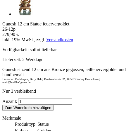
Ganesh 12 cm Statue feuervergoldet
26-12p
279,90 €
inkl. 19% MwSt., zzgl.
Versandkosten
Verfügbarkeit:
sofort lieferbar
Lieferzeit:
2 Werktage
Ganesh sitzend 12 cm aus Bronze gegossen, teilfeuervergoldet und
handbemalt.
Hersteller: Buddhapur, Billy Held, Breitensteinstr. 31, 85567 Grafing Deutschland,
mail@buddhafiguren.de
Nur
1
verbleibend
Anzahl:
Zum Warenkorb hinzufügen
Merkmale
Produkttyp
Statue
Farben
Golden