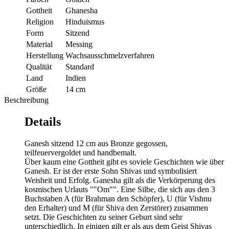
Gottheit
Ghanesha
Religion
Hinduismus
Form
Sitzend
Material
Messing
Herstellung
Wachsausschmelzverfahren
Qualität
Standard
Land
Indien
Größe
14 cm
Beschreibung
Details
Ganesh sitzend 12 cm aus Bronze gegossen,
teilfeuervergoldet und handbemalt.
Über kaum eine Gottheit gibt es soviele Geschichten wie über
Ganesh. Er ist der erste Sohn Shivas und symbolisiert
Weisheit und Erfolg. Ganesha gilt als die Verkörperung des
kosmischen Urlauts ""Om"". Eine Silbe, die sich aus den 3
Buchstaben A (für Brahman den Schöpfer), U (für Vishnu
den Erhalter) und M (für Shiva den Zerstörer) zusammen
setzt. Die Geschichten zu seiner Geburt sind sehr
unterschiedlich. In einigen gilt er als aus dem Geist Shivas