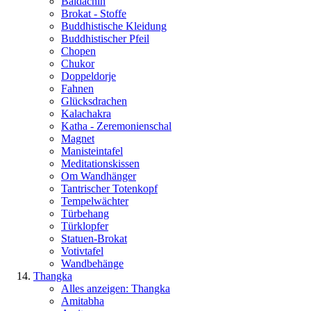
Baldachin
Brokat - Stoffe
Buddhistische Kleidung
Buddhistischer Pfeil
Chopen
Chukor
Doppeldorje
Fahnen
Glücksdrachen
Kalachakra
Katha - Zeremonienschal
Magnet
Manisteintafel
Meditationskissen
Om Wandhänger
Tantrischer Totenkopf
Tempelwächter
Türbehang
Türklopfer
Statuen-Brokat
Votivtafel
Wandbehänge
Thangka
Alles anzeigen: Thangka
Amitabha