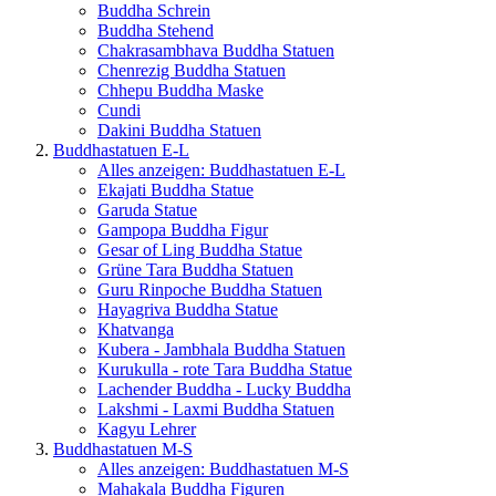
Buddha Schrein
Buddha Stehend
Chakrasambhava Buddha Statuen
Chenrezig Buddha Statuen
Chhepu Buddha Maske
Cundi
Dakini Buddha Statuen
Buddhastatuen E-L
Alles anzeigen: Buddhastatuen E-L
Ekajati Buddha Statue
Garuda Statue
Gampopa Buddha Figur
Gesar of Ling Buddha Statue
Grüne Tara Buddha Statuen
Guru Rinpoche Buddha Statuen
Hayagriva Buddha Statue
Khatvanga
Kubera - Jambhala Buddha Statuen
Kurukulla - rote Tara Buddha Statue
Lachender Buddha - Lucky Buddha
Lakshmi - Laxmi Buddha Statuen
Kagyu Lehrer
Buddhastatuen M-S
Alles anzeigen: Buddhastatuen M-S
Mahakala Buddha Figuren