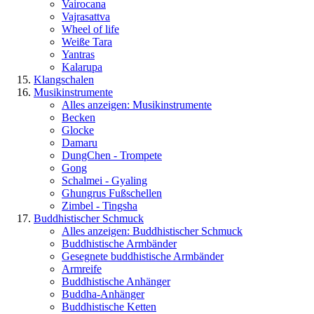
Vairocana
Vajrasattva
Wheel of life
Weiße Tara
Yantras
Kalarupa
Klangschalen
Musikinstrumente
Alles anzeigen: Musikinstrumente
Becken
Glocke
Damaru
DungChen - Trompete
Gong
Schalmei - Gyaling
Ghungrus Fußschellen
Zimbel - Tingsha
Buddhistischer Schmuck
Alles anzeigen: Buddhistischer Schmuck
Buddhistische Armbänder
Gesegnete buddhistische Armbänder
Armreife
Buddhistische Anhänger
Buddha-Anhänger
Buddhistische Ketten