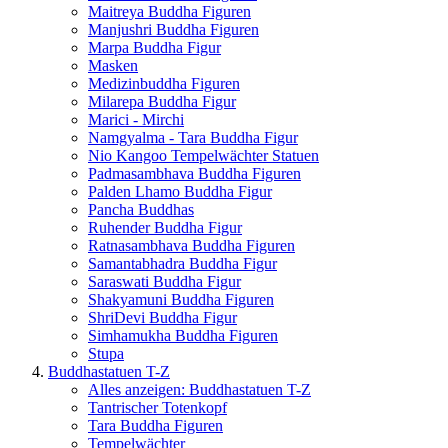
Maitreya Buddha Figuren
Manjushri Buddha Figuren
Marpa Buddha Figur
Masken
Medizinbuddha Figuren
Milarepa Buddha Figur
Marici - Mirchi
Namgyalma - Tara Buddha Figur
Nio Kangoo Tempelwächter Statuen
Padmasambhava Buddha Figuren
Palden Lhamo Buddha Figur
Pancha Buddhas
Ruhender Buddha Figur
Ratnasambhava Buddha Figuren
Samantabhadra Buddha Figur
Saraswati Buddha Figur
Shakyamuni Buddha Figuren
ShriDevi Buddha Figur
Simhamukha Buddha Figuren
Stupa
Buddhastatuen T-Z
Alles anzeigen: Buddhastatuen T-Z
Tantrischer Totenkopf
Tara Buddha Figuren
Tempelwächter