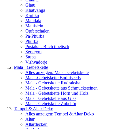
Ghau
Khatvanga
Kartika
Mandala
Manistein
Opferschalen
Pa-Phurba
Phurba
Pustaka - Buch tibetisch
Serkeym
Stupa
Vishvadorje
Mala - Gebetskette
Alles anzeigen: Mala - Gebetskette
Mala -Gebetskette Bodhiseeds
Mala - Gebetskette Rudraksha
Mala - Gebetskette aus Schmucksteinen
Mala - Gebetskette Horn und Holz
Mala - Gebetskette aus Glas
Mala - Gebetskette Zubehör
Tempel & Altar Deko
Alles anzeigen: Tempel & Altar Deko
Altar
Altardecken