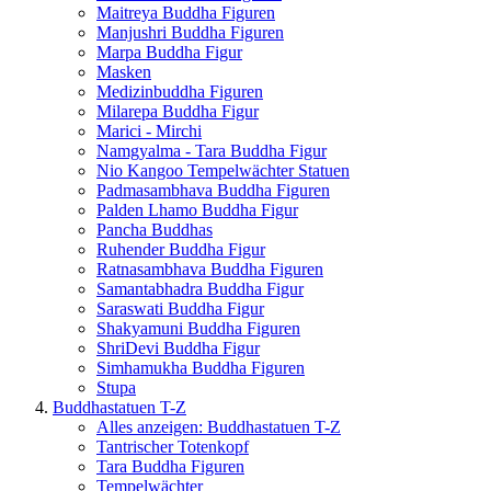
Maitreya Buddha Figuren
Manjushri Buddha Figuren
Marpa Buddha Figur
Masken
Medizinbuddha Figuren
Milarepa Buddha Figur
Marici - Mirchi
Namgyalma - Tara Buddha Figur
Nio Kangoo Tempelwächter Statuen
Padmasambhava Buddha Figuren
Palden Lhamo Buddha Figur
Pancha Buddhas
Ruhender Buddha Figur
Ratnasambhava Buddha Figuren
Samantabhadra Buddha Figur
Saraswati Buddha Figur
Shakyamuni Buddha Figuren
ShriDevi Buddha Figur
Simhamukha Buddha Figuren
Stupa
Buddhastatuen T-Z
Alles anzeigen: Buddhastatuen T-Z
Tantrischer Totenkopf
Tara Buddha Figuren
Tempelwächter