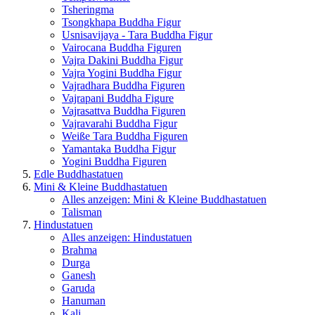
Tsheringma
Tsongkhapa Buddha Figur
Usnisavijaya - Tara Buddha Figur
Vairocana Buddha Figuren
Vajra Dakini Buddha Figur
Vajra Yogini Buddha Figur
Vajradhara Buddha Figuren
Vajrapani Buddha Figure
Vajrasattva Buddha Figuren
Vajravarahi Buddha Figur
Weiße Tara Buddha Figuren
Yamantaka Buddha Figur
Yogini Buddha Figuren
Edle Buddhastatuen
Mini & Kleine Buddhastatuen
Alles anzeigen: Mini & Kleine Buddhastatuen
Talisman
Hindustatuen
Alles anzeigen: Hindustatuen
Brahma
Durga
Ganesh
Garuda
Hanuman
Kali