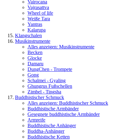
Vairocana
Vajrasattva
Wheel of life
Weiße Tara
Yantras
Kalarupa
Klangschalen
Musikinstrumente
Alles anzeigen: Musikinstrumente
Becken
Glocke
Damaru
DungChen - Trompete
Gong
Schalmei - Gyaling
Ghungrus Fußschellen
Zimbel - Tingsha
Buddhistischer Schmuck
Alles anzeigen: Buddhistischer Schmuck
Buddhistische Armbänder
Gesegnete buddhistische Armbänder
Armreife
Buddhistische Anhänger
Buddha-Anhänger
Buddhistische Ketten