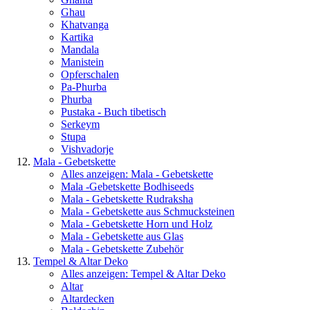
Ghau
Khatvanga
Kartika
Mandala
Manistein
Opferschalen
Pa-Phurba
Phurba
Pustaka - Buch tibetisch
Serkeym
Stupa
Vishvadorje
Mala - Gebetskette
Alles anzeigen: Mala - Gebetskette
Mala -Gebetskette Bodhiseeds
Mala - Gebetskette Rudraksha
Mala - Gebetskette aus Schmucksteinen
Mala - Gebetskette Horn und Holz
Mala - Gebetskette aus Glas
Mala - Gebetskette Zubehör
Tempel & Altar Deko
Alles anzeigen: Tempel & Altar Deko
Altar
Altardecken