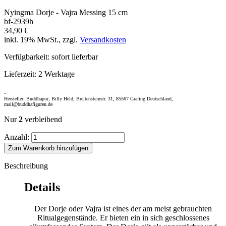
Nyingma Dorje - Vajra Messing 15 cm
bf-2939h
34,90 €
inkl. 19% MwSt., zzgl.
Versandkosten
Verfügbarkeit:
sofort lieferbar
Lieferzeit:
2 Werktage
.
Hersteller: Buddhapur, Billy Held, Breitensteinstr. 31, 85567 Grafing Deutschland,
mail@buddhafiguren.de
Nur
2
verbleibend
Anzahl:
Zum Warenkorb hinzufügen
Beschreibung
Details
Der Dorje oder Vajra ist eines der am meist gebrauchten
Ritualgegenstände. Er bieten ein in sich geschlossenes