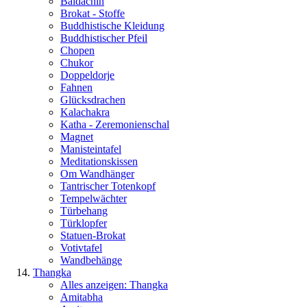
Baldachin
Brokat - Stoffe
Buddhistische Kleidung
Buddhistischer Pfeil
Chopen
Chukor
Doppeldorje
Fahnen
Glücksdrachen
Kalachakra
Katha - Zeremonienschal
Magnet
Manisteintafel
Meditationskissen
Om Wandhänger
Tantrischer Totenkopf
Tempelwächter
Türbehang
Türklopfer
Statuen-Brokat
Votivtafel
Wandbehänge
Thangka
Alles anzeigen: Thangka
Amitabha