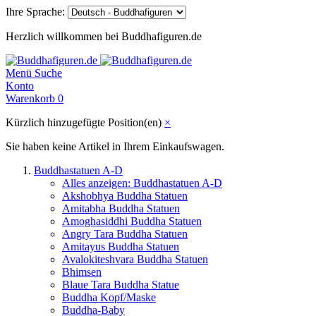
Ihre Sprache:
Herzlich willkommen bei Buddhafiguren.de
Menü
Suche
Konto
Warenkorb
0
Kürzlich hinzugefügte Position(en)
×
Sie haben keine Artikel in Ihrem Einkaufswagen.
Buddhastatuen A-D
Alles anzeigen: Buddhastatuen A-D
Akshobhya Buddha Statuen
Amitabha Buddha Statuen
Amoghasiddhi Buddha Statuen
Angry Tara Buddha Statuen
Amitayus Buddha Statuen
Avalokiteshvara Buddha Statuen
Bhimsen
Blaue Tara Buddha Statue
Buddha Kopf/Maske
Buddha-Baby