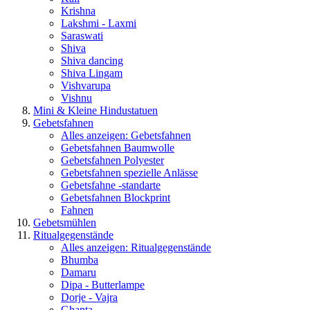
Krishna
Lakshmi - Laxmi
Saraswati
Shiva
Shiva dancing
Shiva Lingam
Vishvarupa
Vishnu
Mini & Kleine Hindustatuen
Gebetsfahnen
Alles anzeigen: Gebetsfahnen
Gebetsfahnen Baumwolle
Gebetsfahnen Polyester
Gebetsfahnen spezielle Anlässe
Gebetsfahne -standarte
Gebetsfahnen Blockprint
Fahnen
Gebetsmühlen
Ritualgegenstände
Alles anzeigen: Ritualgegenstände
Bhumba
Damaru
Dipa - Butterlampe
Dorje - Vajra
Ghanta