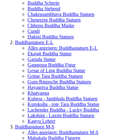
Buddha Schrein
Buddha Stehend
Chakrasambhava Buddha Statuen
Chenrezig Buddha Statuen
Chhepu Buddha Maske
Cundi
Dakini Buddha Statuen
Buddhastatuen E-L
Alles anzeigen: Buddhastatuen E-L
Ekajati Buddha Statue
Garuda Statue
Gampopa Buddha Figur
Gesar of Ling Buddha Statue
Grüne Tara Buddha Statuen
Guru Rinpoche Buddha Statuen
Hayagriva Buddha Statue
Khatvanga
Kubera - Jambhala Buddha Statuen
Kurukulla - rote Tara Buddha Statue
Lachender Buddha - Lucky Buddha
Lakshmi - Laxmi Buddha Statuen
Kagyu Lehrer
Buddhastatuen M-S
Alles anzeigen: Buddhastatuen M-S
Mahakala Buddha Figuren