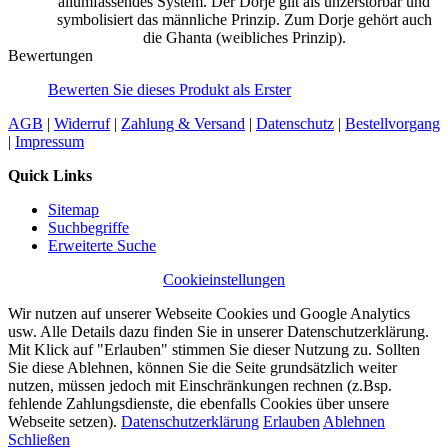
allumfassendes System. Der Dorje gilt als unzerstörbar und
symbolisiert das männliche Prinzip. Zum Dorje gehört auch
die Ghanta (weibliches Prinzip).
Bewertungen
Bewerten Sie dieses Produkt als Erster
AGB
|
Widerruf
|
Zahlung & Versand
|
Datenschutz
|
Bestellvorgang
|
Impressum
Quick Links
Sitemap
Suchbegriffe
Erweiterte Suche
Cookieinstellungen
Wir nutzen auf unserer Webseite Cookies und Google Analytics
usw. Alle Details dazu finden Sie in unserer Datenschutzerklärung.
Mit Klick auf "Erlauben" stimmen Sie dieser Nutzung zu. Sollten
Sie diese Ablehnen, können Sie die Seite grundsätzlich weiter
nutzen, müssen jedoch mit Einschränkungen rechnen (z.Bsp.
fehlende Zahlungsdienste, die ebenfalls Cookies über unsere
Webseite setzen).
Datenschutzerklärung
Erlauben
Ablehnen
Schließen