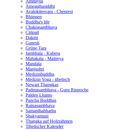
Amitayus
Amogghasiddhi
Avalokitesvara - Chenresi
Bhimsen
Buddha's life
Chakrasambhava
Citipati
Dakini
Ganesh
Grüne Tara
Jambhala - Kubera
Mahakala - Maitreya
Mandala
Manjushri
Medizinbuddha
Medizin Yoga - tibetisch
Newari Thangkas
Padmasambhava - Guru Rinpoche
Palden Lhamo
Pancha Buddhas
Ratnasambhava
Samanthabhadra
Shakyamuni
Thangka auf Holzrahmen
Tibetischer Kalender