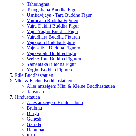
Tsheringma
Tsongkhapa Buddha Figur
Usnisavijaya - Tara Buddha Figur
Vairocana Buddha Figuren
Vajra Dakini Buddha Figur
Vajra Yogini Buddha Figur
Vajradhara Buddha Figuren
Vajrapani Buddha Figure
Vajrasattva Buddha Figuren
Vajravarahi Buddha Figur
Weiße Tara Buddha Figuren
Yamantaka Buddha Figur
Yogini Buddha Figuren
Edle Buddhastatuen
Mini & Kleine Buddhastatuen
Alles anzeigen: Mini & Kleine Buddhastatuen
Talisman
Hindustatuen
Alles anzeigen: Hindustatuen
Brahma
Durga
Ganesh
Garuda
Hanuman
Kali