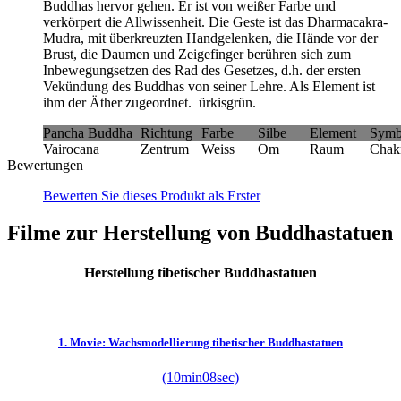
Buddhas hervor gehen. Er ist von weißer Farbe und
verkörpert die Allwissenheit. Die Geste ist das Dharmacakra-
Mudra, mit überkreuzten Handgelenken, die Hände vor der
Brust, die Daumen und Zeigefinger berühren sich zum
Inbewegungsetzen des Rad des Gesetzes, d.h. der ersten
Vekündung des Buddhas von seiner Lehre. Als Element ist
ihm der Äther zugeordnet. ürkisgrün.
Pancha Buddha
Richtung
Farbe
Silbe
Element
Symb
Vairocana
Zentrum
Weiss
Om
Raum
Chak
Bewertungen
Bewerten Sie dieses Produkt als Erster
Filme zur Herstellung von Buddhastatuen
Herstellung tibetischer Buddhastatuen
1. Movie: Wachsmodellierung tibetischer Buddhastatuen
(10min08sec)