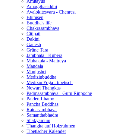
Amitayus
Amogghasiddhi
Avalokitesvara - Chenresi
Bhimsen
Buddha's life
Chakrasambhava
Citipati
Dakini
Ganesh
Grüne Tara
Jambhala - Kubera
Mahakala - Maitreya
Mandala
Manjushri
Medizinbuddha
Medizin Yoga - tibetisch
Newari Thangkas
Padmasambhava - Guru Rinpoche
Palden Lhamo
Pancha Buddhas
Ratnasambhava
Samanthabhadra
Shakyamuni
Thangka auf Holzrahmen
Tibetischer Kalender