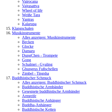
Vairocana
Vajrasattva
Wheel of life
Weiße Tara
Yantras
Kalarupa
Klangschalen
Musikinstrumente
Alles anzeigen: Musikinstrumente
Becken
Glocke
Damaru
DungChen - Trompete
Gong
Schalmei - Gyaling
Ghungrus Fußschellen
Zimbel - Tingsha
Buddhistischer Schmuck
Alles anzeigen: Buddhistischer Schmuck
Buddhistische Armbänder
Gesegnete buddhistische Armbänder
Armreife
Buddhistische Anhänger
Buddha-Anhänger
Buddhistische Ketten