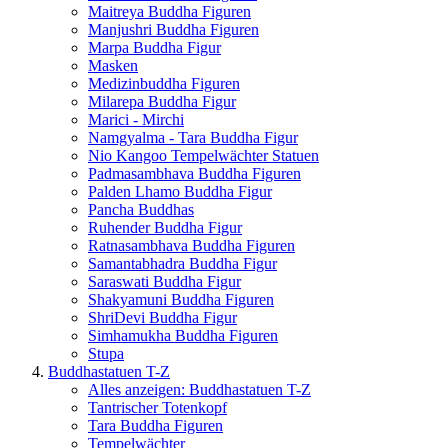
Maitreya Buddha Figuren
Manjushri Buddha Figuren
Marpa Buddha Figur
Masken
Medizinbuddha Figuren
Milarepa Buddha Figur
Marici - Mirchi
Namgyalma - Tara Buddha Figur
Nio Kangoo Tempelwächter Statuen
Padmasambhava Buddha Figuren
Palden Lhamo Buddha Figur
Pancha Buddhas
Ruhender Buddha Figur
Ratnasambhava Buddha Figuren
Samantabhadra Buddha Figur
Saraswati Buddha Figur
Shakyamuni Buddha Figuren
ShriDevi Buddha Figur
Simhamukha Buddha Figuren
Stupa
Buddhastatuen T-Z
Alles anzeigen: Buddhastatuen T-Z
Tantrischer Totenkopf
Tara Buddha Figuren
Tempelwächter