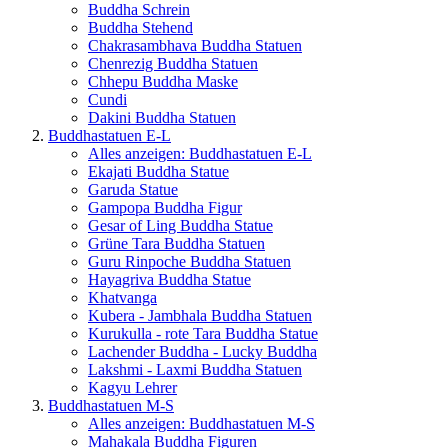
Buddha Schrein
Buddha Stehend
Chakrasambhava Buddha Statuen
Chenrezig Buddha Statuen
Chhepu Buddha Maske
Cundi
Dakini Buddha Statuen
Buddhastatuen E-L
Alles anzeigen: Buddhastatuen E-L
Ekajati Buddha Statue
Garuda Statue
Gampopa Buddha Figur
Gesar of Ling Buddha Statue
Grüne Tara Buddha Statuen
Guru Rinpoche Buddha Statuen
Hayagriva Buddha Statue
Khatvanga
Kubera - Jambhala Buddha Statuen
Kurukulla - rote Tara Buddha Statue
Lachender Buddha - Lucky Buddha
Lakshmi - Laxmi Buddha Statuen
Kagyu Lehrer
Buddhastatuen M-S
Alles anzeigen: Buddhastatuen M-S
Mahakala Buddha Figuren