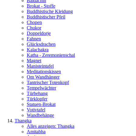
Baldachin
Brokat - Stoffe
Buddhistische Kleidung
Buddhistischer Pfeil
Chopen
Chukor
Doppeldorje
Fahnen
Glücksdrachen
Kalachakra
Katha - Zeremonienschal
Magnet
Manisteintafel
Meditationskissen
Om Wandhänger
Tantrischer Totenkopf
Tempelwächter
Türbehang
Türklopfer
Statuen-Brokat
Votivtafel
Wandbehänge
Thangka
Alles anzeigen: Thangka
Amitabha