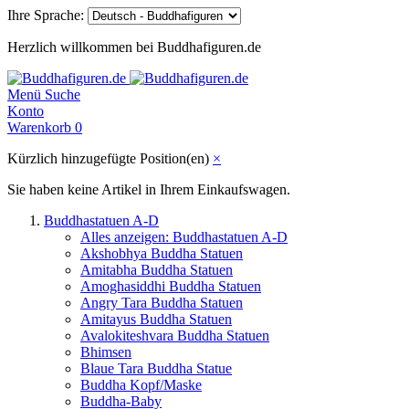
Ihre Sprache:
Herzlich willkommen bei Buddhafiguren.de
Menü
Suche
Konto
Warenkorb
0
Kürzlich hinzugefügte Position(en)
×
Sie haben keine Artikel in Ihrem Einkaufswagen.
Buddhastatuen A-D
Alles anzeigen: Buddhastatuen A-D
Akshobhya Buddha Statuen
Amitabha Buddha Statuen
Amoghasiddhi Buddha Statuen
Angry Tara Buddha Statuen
Amitayus Buddha Statuen
Avalokiteshvara Buddha Statuen
Bhimsen
Blaue Tara Buddha Statue
Buddha Kopf/Maske
Buddha-Baby