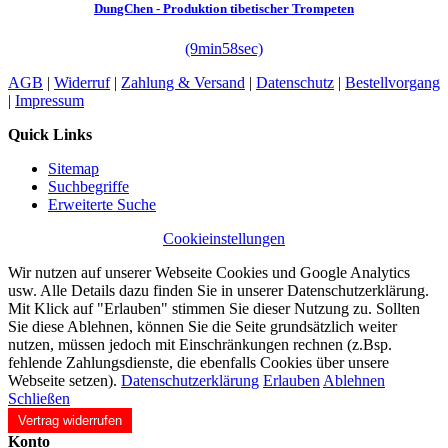
DungChen - Produktion tibetischer Trompeten
(9min58sec)
AGB
|
Widerruf
|
Zahlung & Versand
|
Datenschutz
|
Bestellvorgang
|
Impressum
Quick Links
Sitemap
Suchbegriffe
Erweiterte Suche
Cookieinstellungen
Wir nutzen auf unserer Webseite Cookies und Google Analytics
usw. Alle Details dazu finden Sie in unserer Datenschutzerklärung.
Mit Klick auf "Erlauben" stimmen Sie dieser Nutzung zu. Sollten
Sie diese Ablehnen, können Sie die Seite grundsätzlich weiter
nutzen, müssen jedoch mit Einschränkungen rechnen (z.Bsp.
fehlende Zahlungsdienste, die ebenfalls Cookies über unsere
Webseite setzen).
Datenschutzerklärung
Erlauben
Ablehnen
Schließen
Vertrag widerrufen
Konto