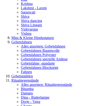
Krishna
Lakshmi - Laxmi
Saraswati
Shiva
Shiva dancing
Shiva Lingam
Vishvarupa
Vishnu
Mini & Kleine Hindustatuen
Gebetsfahnen
Alles anzeigen: Gebetsfahnen
Gebetsfahnen Baumwolle
Gebetsfahnen Polyester
Gebetsfahnen spezielle Anlässe
Gebetsfahne -standarte
Gebetsfahnen Blockprint
Fahnen
Gebetsmühlen
Ritualgegenstände
Alles anzeigen: Ritualgegenstände
Bhumba
Damaru
Dipa - Butterlampe
Dorje - Vajra
Ghanta