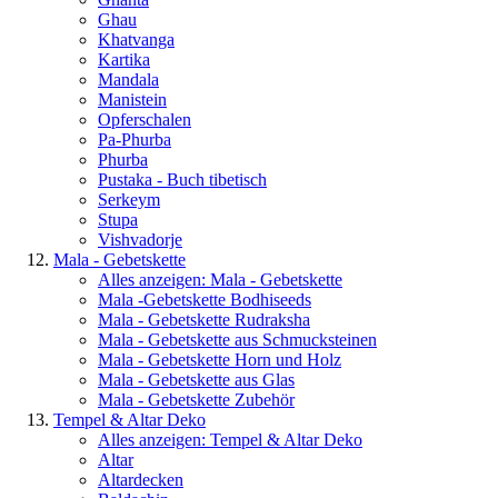
Ghau
Khatvanga
Kartika
Mandala
Manistein
Opferschalen
Pa-Phurba
Phurba
Pustaka - Buch tibetisch
Serkeym
Stupa
Vishvadorje
Mala - Gebetskette
Alles anzeigen: Mala - Gebetskette
Mala -Gebetskette Bodhiseeds
Mala - Gebetskette Rudraksha
Mala - Gebetskette aus Schmucksteinen
Mala - Gebetskette Horn und Holz
Mala - Gebetskette aus Glas
Mala - Gebetskette Zubehör
Tempel & Altar Deko
Alles anzeigen: Tempel & Altar Deko
Altar
Altardecken