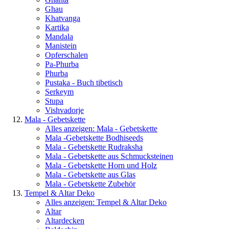
Ghau
Khatvanga
Kartika
Mandala
Manistein
Opferschalen
Pa-Phurba
Phurba
Pustaka - Buch tibetisch
Serkeym
Stupa
Vishvadorje
Mala - Gebetskette
Alles anzeigen: Mala - Gebetskette
Mala -Gebetskette Bodhiseeds
Mala - Gebetskette Rudraksha
Mala - Gebetskette aus Schmucksteinen
Mala - Gebetskette Horn und Holz
Mala - Gebetskette aus Glas
Mala - Gebetskette Zubehör
Tempel & Altar Deko
Alles anzeigen: Tempel & Altar Deko
Altar
Altardecken