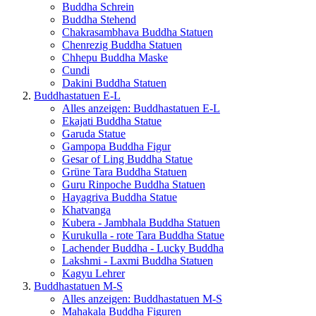
Buddha Schrein
Buddha Stehend
Chakrasambhava Buddha Statuen
Chenrezig Buddha Statuen
Chhepu Buddha Maske
Cundi
Dakini Buddha Statuen
Buddhastatuen E-L
Alles anzeigen: Buddhastatuen E-L
Ekajati Buddha Statue
Garuda Statue
Gampopa Buddha Figur
Gesar of Ling Buddha Statue
Grüne Tara Buddha Statuen
Guru Rinpoche Buddha Statuen
Hayagriva Buddha Statue
Khatvanga
Kubera - Jambhala Buddha Statuen
Kurukulla - rote Tara Buddha Statue
Lachender Buddha - Lucky Buddha
Lakshmi - Laxmi Buddha Statuen
Kagyu Lehrer
Buddhastatuen M-S
Alles anzeigen: Buddhastatuen M-S
Mahakala Buddha Figuren