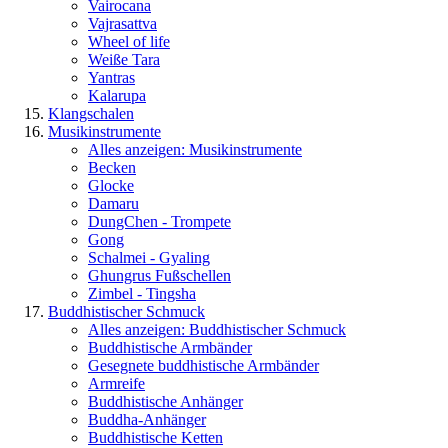
Vairocana
Vajrasattva
Wheel of life
Weiße Tara
Yantras
Kalarupa
Klangschalen
Musikinstrumente
Alles anzeigen: Musikinstrumente
Becken
Glocke
Damaru
DungChen - Trompete
Gong
Schalmei - Gyaling
Ghungrus Fußschellen
Zimbel - Tingsha
Buddhistischer Schmuck
Alles anzeigen: Buddhistischer Schmuck
Buddhistische Armbänder
Gesegnete buddhistische Armbänder
Armreife
Buddhistische Anhänger
Buddha-Anhänger
Buddhistische Ketten