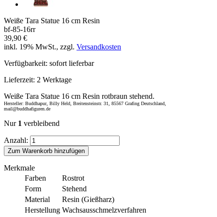
Weiße Tara Statue 16 cm Resin
bf-85-16rr
39,90 €
inkl. 19% MwSt., zzgl.
Versandkosten
Verfügbarkeit:
sofort lieferbar
Lieferzeit:
2 Werktage
Weiße Tara Statue 16 cm Resin rotbraun stehend.
Hersteller: Buddhapur, Billy Held, Breitensteinstr. 31, 85567 Grafing Deutschland,
mail@buddhafiguren.de
Nur
1
verbleibend
Anzahl:
Zum Warenkorb hinzufügen
Merkmale
Farben
Rostrot
Form
Stehend
Material
Resin (Gießharz)
Herstellung
Wachsausschmelzverfahren