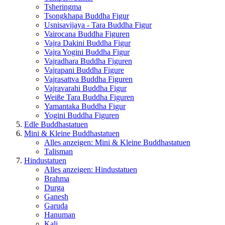
Tsheringma
Tsongkhapa Buddha Figur
Usnisavijaya - Tara Buddha Figur
Vairocana Buddha Figuren
Vajra Dakini Buddha Figur
Vajra Yogini Buddha Figur
Vajradhara Buddha Figuren
Vajrapani Buddha Figure
Vajrasattva Buddha Figuren
Vajravarahi Buddha Figur
Weiße Tara Buddha Figuren
Yamantaka Buddha Figur
Yogini Buddha Figuren
Edle Buddhastatuen
Mini & Kleine Buddhastatuen
Alles anzeigen: Mini & Kleine Buddhastatuen
Talisman
Hindustatuen
Alles anzeigen: Hindustatuen
Brahma
Durga
Ganesh
Garuda
Hanuman
Kali