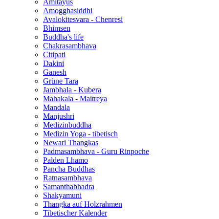
Amitayus
Amogghasiddhi
Avalokitesvara - Chenresi
Bhimsen
Buddha's life
Chakrasambhava
Citipati
Dakini
Ganesh
Grüne Tara
Jambhala - Kubera
Mahakala - Maitreya
Mandala
Manjushri
Medizinbuddha
Medizin Yoga - tibetisch
Newari Thangkas
Padmasambhava - Guru Rinpoche
Palden Lhamo
Pancha Buddhas
Ratnasambhava
Samanthabhadra
Shakyamuni
Thangka auf Holzrahmen
Tibetischer Kalender