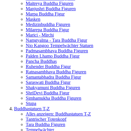
Maitreya Buddha Figuren
Manjushri Buddha Figuren
Marpa Buddha Figur
Masken
Medizinbuddha Figuren
Milarepa Buddha Figur
Marici - Mirchi
Namgyalma - Tara Buddha Figur
Nio Kangoo Tempelwächter Statuen
Padmasambhava Buddha Figuren
Palden Lhamo Buddha Figur
Pancha Buddhas
Ruhender Buddha Figur
Ratnasambhava Buddha Figuren
Samantabhadra Buddha Figur
Saraswati Buddha Figur
Shakyamuni Buddha Figuren
ShriDevi Buddha Figur
Simhamukha Buddha Figuren
Stupa
Buddhastatuen T-Z
Alles anzeigen: Buddhastatuen T-Z
Tantrischer Totenkopf
Tara Buddha Figuren
Tempelwächter