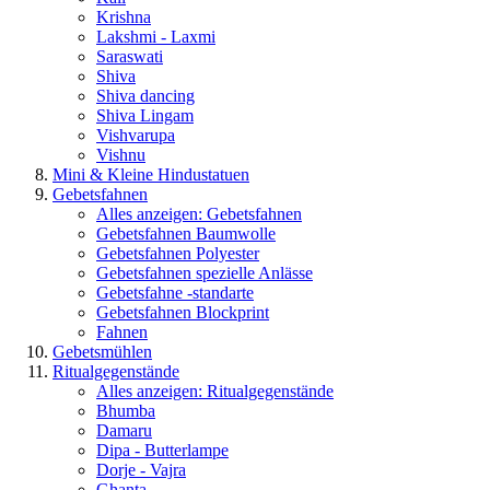
Krishna
Lakshmi - Laxmi
Saraswati
Shiva
Shiva dancing
Shiva Lingam
Vishvarupa
Vishnu
Mini & Kleine Hindustatuen
Gebetsfahnen
Alles anzeigen: Gebetsfahnen
Gebetsfahnen Baumwolle
Gebetsfahnen Polyester
Gebetsfahnen spezielle Anlässe
Gebetsfahne -standarte
Gebetsfahnen Blockprint
Fahnen
Gebetsmühlen
Ritualgegenstände
Alles anzeigen: Ritualgegenstände
Bhumba
Damaru
Dipa - Butterlampe
Dorje - Vajra
Ghanta