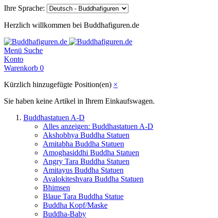
Ihre Sprache:
Herzlich willkommen bei Buddhafiguren.de
Menü
Suche
Konto
Warenkorb
0
Kürzlich hinzugefügte Position(en)
×
Sie haben keine Artikel in Ihrem Einkaufswagen.
Buddhastatuen A-D
Alles anzeigen: Buddhastatuen A-D
Akshobhya Buddha Statuen
Amitabha Buddha Statuen
Amoghasiddhi Buddha Statuen
Angry Tara Buddha Statuen
Amitayus Buddha Statuen
Avalokiteshvara Buddha Statuen
Bhimsen
Blaue Tara Buddha Statue
Buddha Kopf/Maske
Buddha-Baby