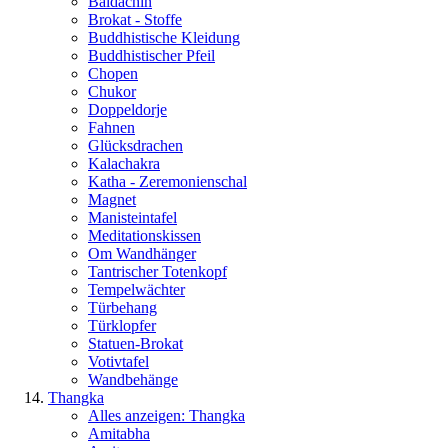
Baldachin
Brokat - Stoffe
Buddhistische Kleidung
Buddhistischer Pfeil
Chopen
Chukor
Doppeldorje
Fahnen
Glücksdrachen
Kalachakra
Katha - Zeremonienschal
Magnet
Manisteintafel
Meditationskissen
Om Wandhänger
Tantrischer Totenkopf
Tempelwächter
Türbehang
Türklopfer
Statuen-Brokat
Votivtafel
Wandbehänge
Thangka
Alles anzeigen: Thangka
Amitabha