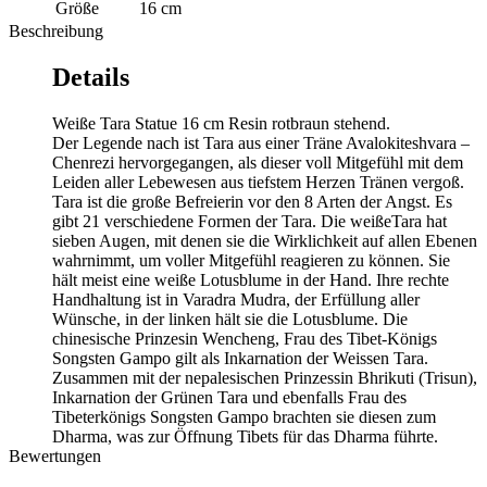
Größe
16 cm
Beschreibung
Details
Weiße Tara Statue 16 cm Resin rotbraun stehend.
Der Legende nach ist Tara aus einer Träne Avalokiteshvara –
Chenrezi hervorgegangen, als dieser voll Mitgefühl mit dem
Leiden aller Lebewesen aus tiefstem Herzen Tränen vergoß.
Tara ist die große Befreierin vor den 8 Arten der Angst. Es
gibt 21 verschiedene Formen der Tara. Die weißeTara hat
sieben Augen, mit denen sie die Wirklichkeit auf allen Ebenen
wahrnimmt, um voller Mitgefühl reagieren zu können. Sie
hält meist eine weiße Lotusblume in der Hand. Ihre rechte
Handhaltung ist in Varadra Mudra, der Erfüllung aller
Wünsche, in der linken hält sie die Lotusblume. Die
chinesische Prinzesin Wencheng, Frau des Tibet-Königs
Songsten Gampo gilt als Inkarnation der Weissen Tara.
Zusammen mit der nepalesischen Prinzessin Bhrikuti (Trisun),
Inkarnation der Grünen Tara und ebenfalls Frau des
Tibeterkönigs Songsten Gampo brachten sie diesen zum
Dharma, was zur Öffnung Tibets für das Dharma führte.
Bewertungen