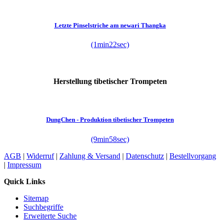
Letzte Pinselstriche am newari Thangka
(1min22sec)
Herstellung tibetischer Trompeten
DungChen - Produktion tibetischer Trompeten
(9min58sec)
AGB
|
Widerruf
|
Zahlung & Versand
|
Datenschutz
|
Bestellvorgang
|
Impressum
Quick Links
Sitemap
Suchbegriffe
Erweiterte Suche