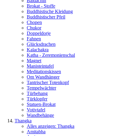
Baldachin
Brokat - Stoffe
Buddhistische Kleidung
Buddhistischer Pfeil
Chopen
Chukor
Doppeldorje
Fahnen
Glücksdrachen
Kalachakra
Katha - Zeremonienschal
Magnet
Manisteintafel
Meditationskissen
Om Wandhänger
Tantrischer Totenkopf
Tempelwächter
Türbehang
Türklopfer
Statuen-Brokat
Votivtafel
Wandbehänge
Thangka
Alles anzeigen: Thangka
Amitabha