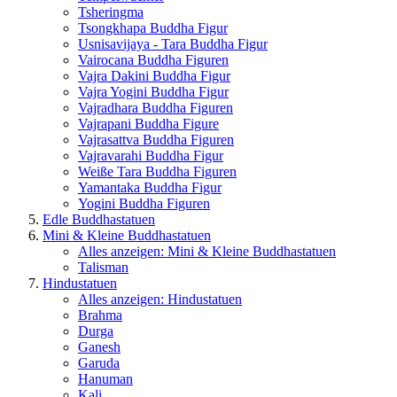
Tsheringma
Tsongkhapa Buddha Figur
Usnisavijaya - Tara Buddha Figur
Vairocana Buddha Figuren
Vajra Dakini Buddha Figur
Vajra Yogini Buddha Figur
Vajradhara Buddha Figuren
Vajrapani Buddha Figure
Vajrasattva Buddha Figuren
Vajravarahi Buddha Figur
Weiße Tara Buddha Figuren
Yamantaka Buddha Figur
Yogini Buddha Figuren
Edle Buddhastatuen
Mini & Kleine Buddhastatuen
Alles anzeigen: Mini & Kleine Buddhastatuen
Talisman
Hindustatuen
Alles anzeigen: Hindustatuen
Brahma
Durga
Ganesh
Garuda
Hanuman
Kali