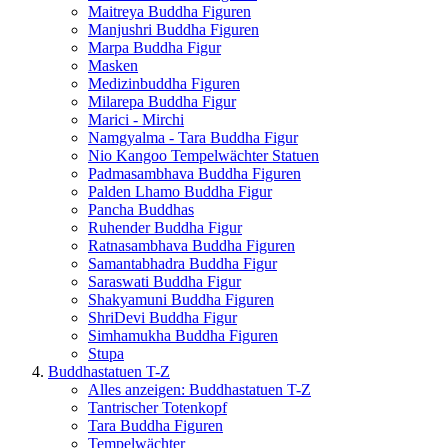
Maitreya Buddha Figuren
Manjushri Buddha Figuren
Marpa Buddha Figur
Masken
Medizinbuddha Figuren
Milarepa Buddha Figur
Marici - Mirchi
Namgyalma - Tara Buddha Figur
Nio Kangoo Tempelwächter Statuen
Padmasambhava Buddha Figuren
Palden Lhamo Buddha Figur
Pancha Buddhas
Ruhender Buddha Figur
Ratnasambhava Buddha Figuren
Samantabhadra Buddha Figur
Saraswati Buddha Figur
Shakyamuni Buddha Figuren
ShriDevi Buddha Figur
Simhamukha Buddha Figuren
Stupa
Buddhastatuen T-Z
Alles anzeigen: Buddhastatuen T-Z
Tantrischer Totenkopf
Tara Buddha Figuren
Tempelwächter