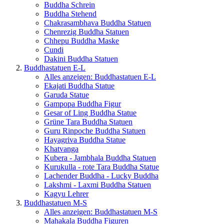
Buddha Schrein
Buddha Stehend
Chakrasambhava Buddha Statuen
Chenrezig Buddha Statuen
Chhepu Buddha Maske
Cundi
Dakini Buddha Statuen
Buddhastatuen E-L
Alles anzeigen: Buddhastatuen E-L
Ekajati Buddha Statue
Garuda Statue
Gampopa Buddha Figur
Gesar of Ling Buddha Statue
Grüne Tara Buddha Statuen
Guru Rinpoche Buddha Statuen
Hayagriva Buddha Statue
Khatvanga
Kubera - Jambhala Buddha Statuen
Kurukulla - rote Tara Buddha Statue
Lachender Buddha - Lucky Buddha
Lakshmi - Laxmi Buddha Statuen
Kagyu Lehrer
Buddhastatuen M-S
Alles anzeigen: Buddhastatuen M-S
Mahakala Buddha Figuren