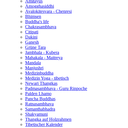
Amitayus
Amogghasiddhi
Avalokitesvara - Chenresi
Bhimsen
Buddha's life
Chakrasambhava
Citipati
Dakini
Ganesh
Grüne Tara
Jambhala - Kubera
Mahakala - Maitreya
Mandala
Manjushri
Medizinbuddha
Medizin Yoga - tibetisch
Newari Thangkas
Padmasambhava - Guru Rinpoche
Palden Lhamo
Pancha Buddhas
Ratnasambhava
Samanthabhadra
Shakyamuni
Thangka auf Holzrahmen
Tibetischer Kalender