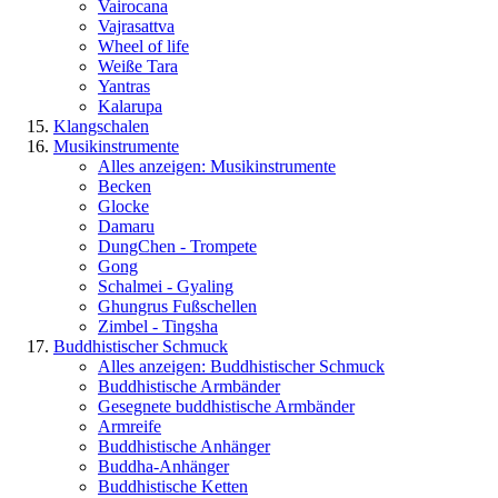
Vairocana
Vajrasattva
Wheel of life
Weiße Tara
Yantras
Kalarupa
Klangschalen
Musikinstrumente
Alles anzeigen: Musikinstrumente
Becken
Glocke
Damaru
DungChen - Trompete
Gong
Schalmei - Gyaling
Ghungrus Fußschellen
Zimbel - Tingsha
Buddhistischer Schmuck
Alles anzeigen: Buddhistischer Schmuck
Buddhistische Armbänder
Gesegnete buddhistische Armbänder
Armreife
Buddhistische Anhänger
Buddha-Anhänger
Buddhistische Ketten