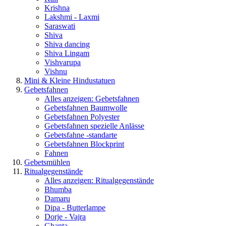
Krishna
Lakshmi - Laxmi
Saraswati
Shiva
Shiva dancing
Shiva Lingam
Vishvarupa
Vishnu
Mini & Kleine Hindustatuen
Gebetsfahnen
Alles anzeigen: Gebetsfahnen
Gebetsfahnen Baumwolle
Gebetsfahnen Polyester
Gebetsfahnen spezielle Anlässe
Gebetsfahne -standarte
Gebetsfahnen Blockprint
Fahnen
Gebetsmühlen
Ritualgegenstände
Alles anzeigen: Ritualgegenstände
Bhumba
Damaru
Dipa - Butterlampe
Dorje - Vajra
Ghanta