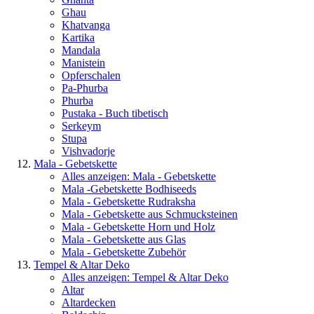
Ghau
Khatvanga
Kartika
Mandala
Manistein
Opferschalen
Pa-Phurba
Phurba
Pustaka - Buch tibetisch
Serkeym
Stupa
Vishvadorje
Mala - Gebetskette
Alles anzeigen: Mala - Gebetskette
Mala -Gebetskette Bodhiseeds
Mala - Gebetskette Rudraksha
Mala - Gebetskette aus Schmucksteinen
Mala - Gebetskette Horn und Holz
Mala - Gebetskette aus Glas
Mala - Gebetskette Zubehör
Tempel & Altar Deko
Alles anzeigen: Tempel & Altar Deko
Altar
Altardecken