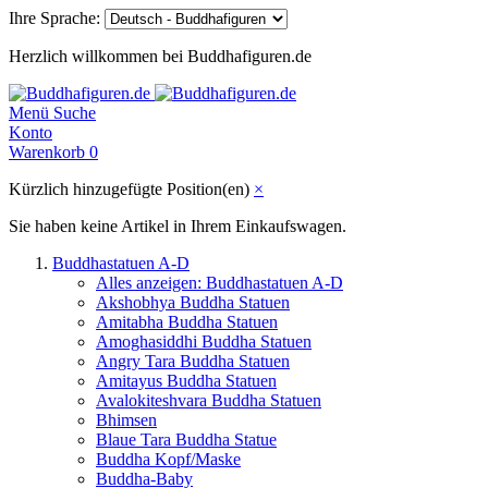
Ihre Sprache:
Herzlich willkommen bei Buddhafiguren.de
Menü
Suche
Konto
Warenkorb
0
Kürzlich hinzugefügte Position(en)
×
Sie haben keine Artikel in Ihrem Einkaufswagen.
Buddhastatuen A-D
Alles anzeigen: Buddhastatuen A-D
Akshobhya Buddha Statuen
Amitabha Buddha Statuen
Amoghasiddhi Buddha Statuen
Angry Tara Buddha Statuen
Amitayus Buddha Statuen
Avalokiteshvara Buddha Statuen
Bhimsen
Blaue Tara Buddha Statue
Buddha Kopf/Maske
Buddha-Baby