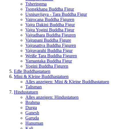
Tsheringma
Tsongkhapa Buddha Figur
Usnisavijaya - Tara Buddha Figur
Vairocana Buddha Figuren
Vajra Dakini Buddha Figur
Vajra Yogini Buddha Figur
Vajradhara Buddha Figuren
Vajrapani Buddha Figure
Vajrasattva Buddha Figuren
Vajravarahi Buddha Figur
Weiße Tara Buddha Figuren
Yamantaka Buddha Figur
Yogini Buddha Figuren
Edle Buddhastatuen
Mini & Kleine Buddhastatuen
Alles anzeigen: Mini & Kleine Buddhastatuen
Talisman
Hindustatuen
Alles anzeigen: Hindustatuen
Brahma
Durga
Ganesh
Garuda
Hanuman
Kali