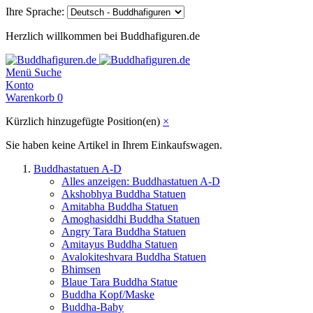
Ihre Sprache:
Herzlich willkommen bei Buddhafiguren.de
Menü
Suche
Konto
Warenkorb
0
Kürzlich hinzugefügte Position(en)
×
Sie haben keine Artikel in Ihrem Einkaufswagen.
Buddhastatuen A-D
Alles anzeigen: Buddhastatuen A-D
Akshobhya Buddha Statuen
Amitabha Buddha Statuen
Amoghasiddhi Buddha Statuen
Angry Tara Buddha Statuen
Amitayus Buddha Statuen
Avalokiteshvara Buddha Statuen
Bhimsen
Blaue Tara Buddha Statue
Buddha Kopf/Maske
Buddha-Baby