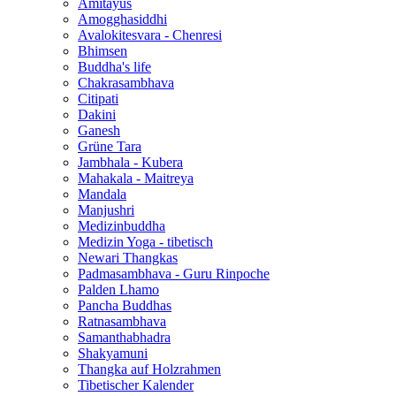
Amitayus
Amogghasiddhi
Avalokitesvara - Chenresi
Bhimsen
Buddha's life
Chakrasambhava
Citipati
Dakini
Ganesh
Grüne Tara
Jambhala - Kubera
Mahakala - Maitreya
Mandala
Manjushri
Medizinbuddha
Medizin Yoga - tibetisch
Newari Thangkas
Padmasambhava - Guru Rinpoche
Palden Lhamo
Pancha Buddhas
Ratnasambhava
Samanthabhadra
Shakyamuni
Thangka auf Holzrahmen
Tibetischer Kalender