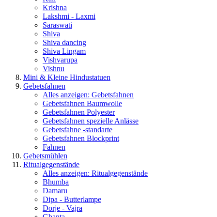
Krishna
Lakshmi - Laxmi
Saraswati
Shiva
Shiva dancing
Shiva Lingam
Vishvarupa
Vishnu
Mini & Kleine Hindustatuen
Gebetsfahnen
Alles anzeigen: Gebetsfahnen
Gebetsfahnen Baumwolle
Gebetsfahnen Polyester
Gebetsfahnen spezielle Anlässe
Gebetsfahne -standarte
Gebetsfahnen Blockprint
Fahnen
Gebetsmühlen
Ritualgegenstände
Alles anzeigen: Ritualgegenstände
Bhumba
Damaru
Dipa - Butterlampe
Dorje - Vajra
Ghanta