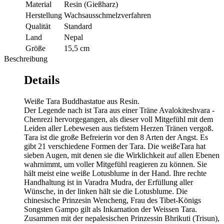
Material
Resin (Gießharz)
Herstellung
Wachsausschmelzverfahren
Qualität
Standard
Land
Nepal
Größe
15,5 cm
Beschreibung
Details
Weiße Tara Buddhastatue aus Resin.
Der Legende nach ist Tara aus einer Träne Avalokiteshvara -
Chenrezi hervorgegangen, als dieser voll Mitgefühl mit dem
Leiden aller Lebewesen aus tiefstem Herzen Tränen vergoß.
Tara ist die große Befreierin vor den 8 Arten der Angst. Es
gibt 21 verschiedene Formen der Tara. Die weißeTara hat
sieben Augen, mit denen sie die Wirklichkeit auf allen Ebenen
wahrnimmt, um voller Mitgefühl reagieren zu können. Sie
hält meist eine weiße Lotusblume in der Hand. Ihre rechte
Handhaltung ist in Varadra Mudra, der Erfüllung aller
Wünsche, in der linken hält sie die Lotusblume. Die
chinesische Prinzesin Wencheng, Frau des Tibet-Königs
Songsten Gampo gilt als Inkarnation der Weissen Tara.
Zusammen mit der nepalesischen Prinzessin Bhrikuti (Trisun),