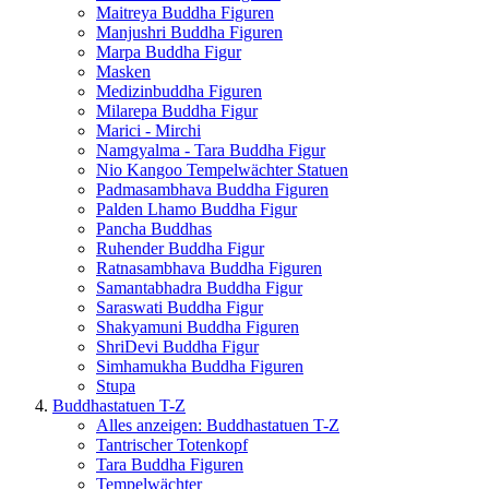
Maitreya Buddha Figuren
Manjushri Buddha Figuren
Marpa Buddha Figur
Masken
Medizinbuddha Figuren
Milarepa Buddha Figur
Marici - Mirchi
Namgyalma - Tara Buddha Figur
Nio Kangoo Tempelwächter Statuen
Padmasambhava Buddha Figuren
Palden Lhamo Buddha Figur
Pancha Buddhas
Ruhender Buddha Figur
Ratnasambhava Buddha Figuren
Samantabhadra Buddha Figur
Saraswati Buddha Figur
Shakyamuni Buddha Figuren
ShriDevi Buddha Figur
Simhamukha Buddha Figuren
Stupa
Buddhastatuen T-Z
Alles anzeigen: Buddhastatuen T-Z
Tantrischer Totenkopf
Tara Buddha Figuren
Tempelwächter