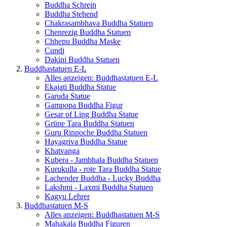
Buddha Schrein
Buddha Stehend
Chakrasambhava Buddha Statuen
Chenrezig Buddha Statuen
Chhepu Buddha Maske
Cundi
Dakini Buddha Statuen
Buddhastatuen E-L
Alles anzeigen: Buddhastatuen E-L
Ekajati Buddha Statue
Garuda Statue
Gampopa Buddha Figur
Gesar of Ling Buddha Statue
Grüne Tara Buddha Statuen
Guru Rinpoche Buddha Statuen
Hayagriva Buddha Statue
Khatvanga
Kubera - Jambhala Buddha Statuen
Kurukulla - rote Tara Buddha Statue
Lachender Buddha - Lucky Buddha
Lakshmi - Laxmi Buddha Statuen
Kagyu Lehrer
Buddhastatuen M-S
Alles anzeigen: Buddhastatuen M-S
Mahakala Buddha Figuren