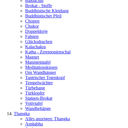
Baldachin
Brokat - Stoffe
Buddhistische Kleidung
Buddhistischer Pfeil
Chopen
Chukor
Doppeldorje
Fahnen
Glücksdrachen
Kalachakra
Katha - Zeremonienschal
Magnet
Manisteintafel
Meditationskissen
Om Wandhänger
Tantrischer Totenkopf
Tempelwächter
Türbehang
Türklopfer
Statuen-Brokat
Votivtafel
Wandbehänge
Thangka
Alles anzeigen: Thangka
Amitabha