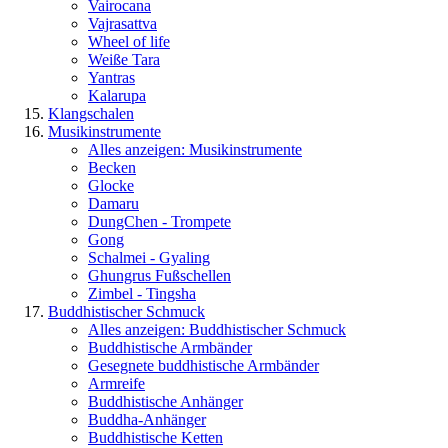
Vairocana
Vajrasattva
Wheel of life
Weiße Tara
Yantras
Kalarupa
Klangschalen
Musikinstrumente
Alles anzeigen: Musikinstrumente
Becken
Glocke
Damaru
DungChen - Trompete
Gong
Schalmei - Gyaling
Ghungrus Fußschellen
Zimbel - Tingsha
Buddhistischer Schmuck
Alles anzeigen: Buddhistischer Schmuck
Buddhistische Armbänder
Gesegnete buddhistische Armbänder
Armreife
Buddhistische Anhänger
Buddha-Anhänger
Buddhistische Ketten