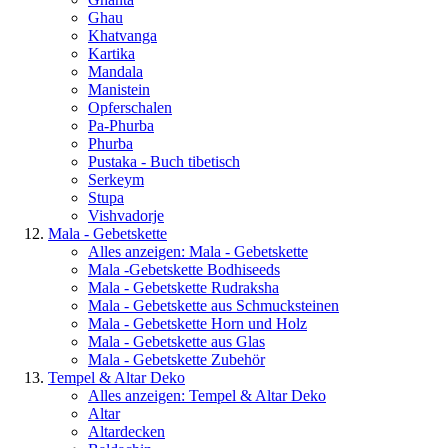
Ghau
Khatvanga
Kartika
Mandala
Manistein
Opferschalen
Pa-Phurba
Phurba
Pustaka - Buch tibetisch
Serkeym
Stupa
Vishvadorje
Mala - Gebetskette
Alles anzeigen: Mala - Gebetskette
Mala -Gebetskette Bodhiseeds
Mala - Gebetskette Rudraksha
Mala - Gebetskette aus Schmucksteinen
Mala - Gebetskette Horn und Holz
Mala - Gebetskette aus Glas
Mala - Gebetskette Zubehör
Tempel & Altar Deko
Alles anzeigen: Tempel & Altar Deko
Altar
Altardecken