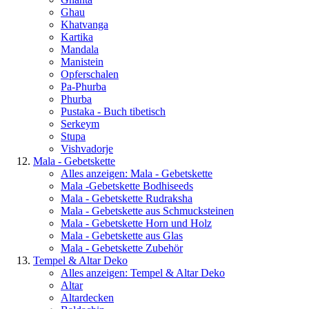
Ghau
Khatvanga
Kartika
Mandala
Manistein
Opferschalen
Pa-Phurba
Phurba
Pustaka - Buch tibetisch
Serkeym
Stupa
Vishvadorje
Mala - Gebetskette
Alles anzeigen: Mala - Gebetskette
Mala -Gebetskette Bodhiseeds
Mala - Gebetskette Rudraksha
Mala - Gebetskette aus Schmucksteinen
Mala - Gebetskette Horn und Holz
Mala - Gebetskette aus Glas
Mala - Gebetskette Zubehör
Tempel & Altar Deko
Alles anzeigen: Tempel & Altar Deko
Altar
Altardecken