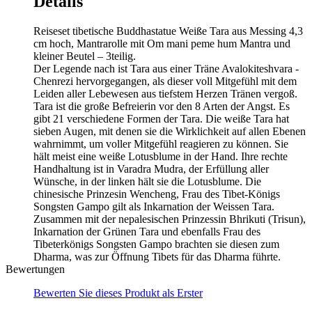
Details
Reiseset tibetische Buddhastatue Weiße Tara aus Messing 4,3
cm hoch, Mantrarolle mit Om mani peme hum Mantra und
kleiner Beutel – 3teilig.
Der Legende nach ist Tara aus einer Träne Avalokiteshvara -
Chenrezi hervorgegangen, als dieser voll Mitgefühl mit dem
Leiden aller Lebewesen aus tiefstem Herzen Tränen vergoß.
Tara ist die große Befreierin vor den 8 Arten der Angst. Es
gibt 21 verschiedene Formen der Tara. Die weiße Tara hat
sieben Augen, mit denen sie die Wirklichkeit auf allen Ebenen
wahrnimmt, um voller Mitgefühl reagieren zu können. Sie
hält meist eine weiße Lotusblume in der Hand. Ihre rechte
Handhaltung ist in Varadra Mudra, der Erfüllung aller
Wünsche, in der linken hält sie die Lotusblume. Die
chinesische Prinzesin Wencheng, Frau des Tibet-Königs
Songsten Gampo gilt als Inkarnation der Weissen Tara.
Zusammen mit der nepalesischen Prinzessin Bhrikuti (Trisun),
Inkarnation der Grünen Tara und ebenfalls Frau des
Tibeterkönigs Songsten Gampo brachten sie diesen zum
Dharma, was zur Öffnung Tibets für das Dharma führte.
Bewertungen
Bewerten Sie dieses Produkt als Erster