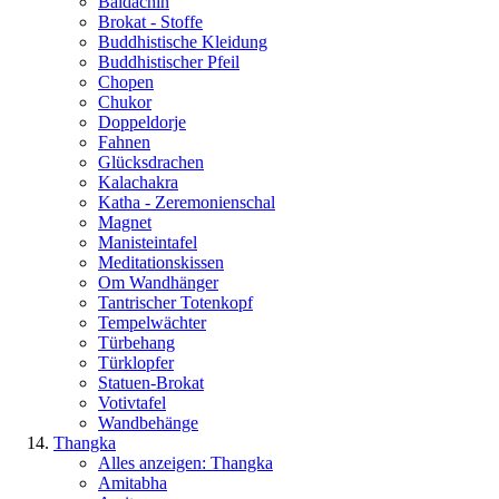
Baldachin
Brokat - Stoffe
Buddhistische Kleidung
Buddhistischer Pfeil
Chopen
Chukor
Doppeldorje
Fahnen
Glücksdrachen
Kalachakra
Katha - Zeremonienschal
Magnet
Manisteintafel
Meditationskissen
Om Wandhänger
Tantrischer Totenkopf
Tempelwächter
Türbehang
Türklopfer
Statuen-Brokat
Votivtafel
Wandbehänge
Thangka
Alles anzeigen: Thangka
Amitabha