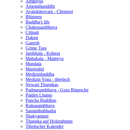
Amitayus
Amogghasiddhi
Avalokitesvara - Chenresi
Bhimsen
Buddha's life
Chakrasambhava
Citipati
Dakini
Ganesh
Grüne Tara
Jambhala - Kubera
Mahakala - Maitreya
Mandala
Manjushri
Medizinbuddha
Medizin Yoga - tibetisch
Newari Thangkas
Padmasambhava - Guru Rinpoche
Palden Lhamo
Pancha Buddhas
Ratnasambhava
Samanthabhadra
Shakyamuni
Thangka auf Holzrahmen
Tibetischer Kalender