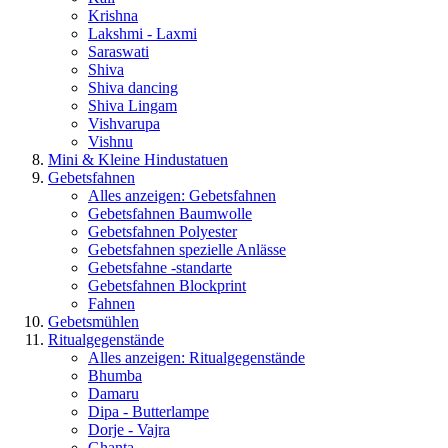
Krishna
Lakshmi - Laxmi
Saraswati
Shiva
Shiva dancing
Shiva Lingam
Vishvarupa
Vishnu
Mini & Kleine Hindustatuen
Gebetsfahnen
Alles anzeigen: Gebetsfahnen
Gebetsfahnen Baumwolle
Gebetsfahnen Polyester
Gebetsfahnen spezielle Anlässe
Gebetsfahne -standarte
Gebetsfahnen Blockprint
Fahnen
Gebetsmühlen
Ritualgegenstände
Alles anzeigen: Ritualgegenstände
Bhumba
Damaru
Dipa - Butterlampe
Dorje - Vajra
Ghanta