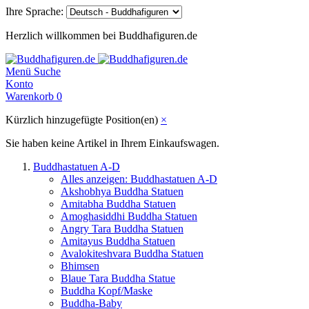
Ihre Sprache:
Herzlich willkommen bei Buddhafiguren.de
Menü
Suche
Konto
Warenkorb
0
Kürzlich hinzugefügte Position(en)
×
Sie haben keine Artikel in Ihrem Einkaufswagen.
Buddhastatuen A-D
Alles anzeigen: Buddhastatuen A-D
Akshobhya Buddha Statuen
Amitabha Buddha Statuen
Amoghasiddhi Buddha Statuen
Angry Tara Buddha Statuen
Amitayus Buddha Statuen
Avalokiteshvara Buddha Statuen
Bhimsen
Blaue Tara Buddha Statue
Buddha Kopf/Maske
Buddha-Baby