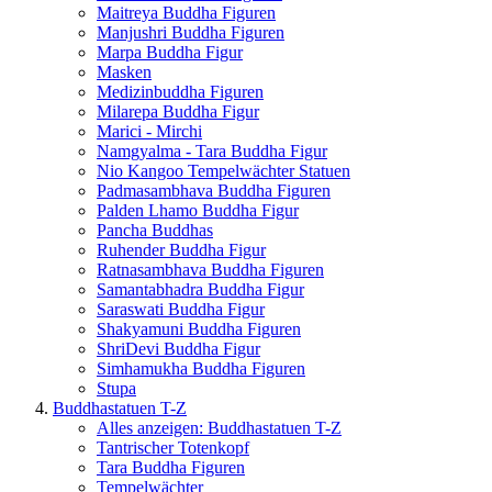
Maitreya Buddha Figuren
Manjushri Buddha Figuren
Marpa Buddha Figur
Masken
Medizinbuddha Figuren
Milarepa Buddha Figur
Marici - Mirchi
Namgyalma - Tara Buddha Figur
Nio Kangoo Tempelwächter Statuen
Padmasambhava Buddha Figuren
Palden Lhamo Buddha Figur
Pancha Buddhas
Ruhender Buddha Figur
Ratnasambhava Buddha Figuren
Samantabhadra Buddha Figur
Saraswati Buddha Figur
Shakyamuni Buddha Figuren
ShriDevi Buddha Figur
Simhamukha Buddha Figuren
Stupa
Buddhastatuen T-Z
Alles anzeigen: Buddhastatuen T-Z
Tantrischer Totenkopf
Tara Buddha Figuren
Tempelwächter