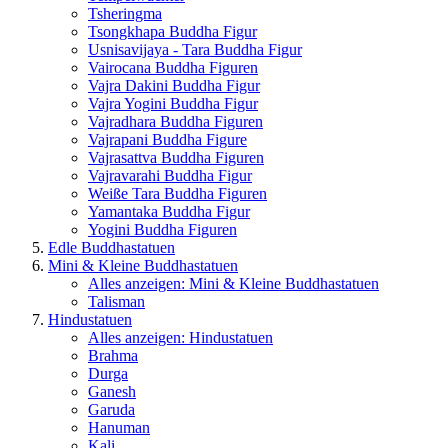
Tsheringma
Tsongkhapa Buddha Figur
Usnisavijaya - Tara Buddha Figur
Vairocana Buddha Figuren
Vajra Dakini Buddha Figur
Vajra Yogini Buddha Figur
Vajradhara Buddha Figuren
Vajrapani Buddha Figure
Vajrasattva Buddha Figuren
Vajravarahi Buddha Figur
Weiße Tara Buddha Figuren
Yamantaka Buddha Figur
Yogini Buddha Figuren
Edle Buddhastatuen
Mini & Kleine Buddhastatuen
Alles anzeigen: Mini & Kleine Buddhastatuen
Talisman
Hindustatuen
Alles anzeigen: Hindustatuen
Brahma
Durga
Ganesh
Garuda
Hanuman
Kali