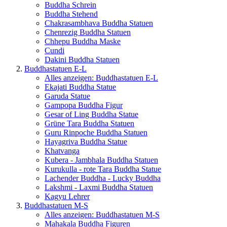
Buddha Schrein
Buddha Stehend
Chakrasambhava Buddha Statuen
Chenrezig Buddha Statuen
Chhepu Buddha Maske
Cundi
Dakini Buddha Statuen
Buddhastatuen E-L
Alles anzeigen: Buddhastatuen E-L
Ekajati Buddha Statue
Garuda Statue
Gampopa Buddha Figur
Gesar of Ling Buddha Statue
Grüne Tara Buddha Statuen
Guru Rinpoche Buddha Statuen
Hayagriva Buddha Statue
Khatvanga
Kubera - Jambhala Buddha Statuen
Kurukulla - rote Tara Buddha Statue
Lachender Buddha - Lucky Buddha
Lakshmi - Laxmi Buddha Statuen
Kagyu Lehrer
Buddhastatuen M-S
Alles anzeigen: Buddhastatuen M-S
Mahakala Buddha Figuren