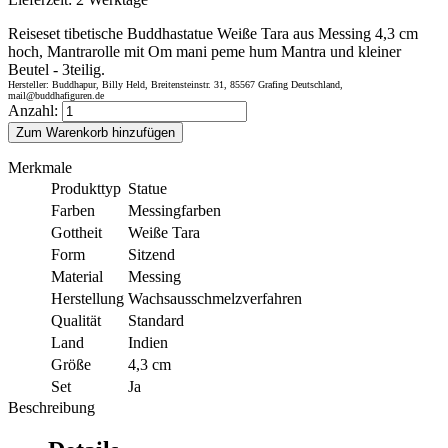
Reiseset tibetische Buddhastatue Weiße Tara aus Messing 4,3 cm
hoch, Mantrarolle mit Om mani peme hum Mantra und kleiner
Beutel - 3teilig.
Hersteller: Buddhapur, Billy Held, Breitensteinstr. 31, 85567 Grafing Deutschland,
mail@buddhafiguren.de
Anzahl:
Zum Warenkorb hinzufügen
Merkmale
Produkttyp
Statue
Farben
Messingfarben
Gottheit
Weiße Tara
Form
Sitzend
Material
Messing
Herstellung
Wachsausschmelzverfahren
Qualität
Standard
Land
Indien
Größe
4,3 cm
Set
Ja
Beschreibung