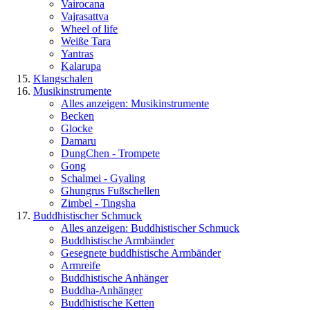
Vairocana
Vajrasattva
Wheel of life
Weiße Tara
Yantras
Kalarupa
Klangschalen
Musikinstrumente
Alles anzeigen: Musikinstrumente
Becken
Glocke
Damaru
DungChen - Trompete
Gong
Schalmei - Gyaling
Ghungrus Fußschellen
Zimbel - Tingsha
Buddhistischer Schmuck
Alles anzeigen: Buddhistischer Schmuck
Buddhistische Armbänder
Gesegnete buddhistische Armbänder
Armreife
Buddhistische Anhänger
Buddha-Anhänger
Buddhistische Ketten