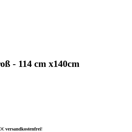
roß - 114 cm x140cm
00€
versandkostenfrei
!