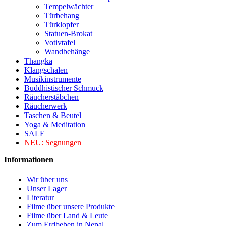
Tempelwächter
Türbehang
Türklopfer
Statuen-Brokat
Votivtafel
Wandbehänge
Thangka
Klangschalen
Musikinstrumente
Buddhistischer Schmuck
Räucherstäbchen
Räucherwerk
Taschen & Beutel
Yoga & Meditation
SALE
NEU:
Segnungen
Informationen
Wir über uns
Unser Lager
Literatur
Filme über unsere Produkte
Filme über Land & Leute
Zum Erdbeben in Nepal