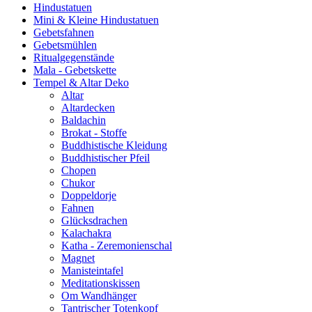
Hindustatuen
Mini & Kleine Hindustatuen
Gebetsfahnen
Gebetsmühlen
Ritualgegenstände
Mala - Gebetskette
Tempel & Altar Deko
Altar
Altardecken
Baldachin
Brokat - Stoffe
Buddhistische Kleidung
Buddhistischer Pfeil
Chopen
Chukor
Doppeldorje
Fahnen
Glücksdrachen
Kalachakra
Katha - Zeremonienschal
Magnet
Manisteintafel
Meditationskissen
Om Wandhänger
Tantrischer Totenkopf