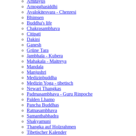
Amitayus
Amogghasiddhi
Avalokitesvara - Chenresi
Bhimsen
Buddha's life
Chakrasambhava
Citipati
Dakini
Ganesh
Grüne Tara
Jambhala - Kubera
Mahakala - Maitreya
Mandala
Manjushri
Medizinbuddha
Medizin Yoga - tibetisch
Newari Thangkas
Padmasambhava - Guru Rinpoche
Palden Lhamo
Pancha Buddhas
Ratnasambhava
Samanthabhadra
Shakyamuni
Thangka auf Holzrahmen
Tibetischer Kalender