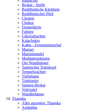
Baldachin
Brokat - Stoffe
Buddhistische Kleidung
Buddhistischer Pfeil
Chopen
Chukor
Doppeldorje
Fahnen
Glücksdrachen
Kalachakra
Katha - Zeremonienschal
Magnet
Manisteintafel
Meditationskissen
Om Wandhänger
Tantrischer Totenkopf
Tempelwächter
Türbehang
Türklopfer
Statuen-Brokat
Votivtafel
Wandbehänge
Thangka
Alles anzeigen: Thangka
Amitabha