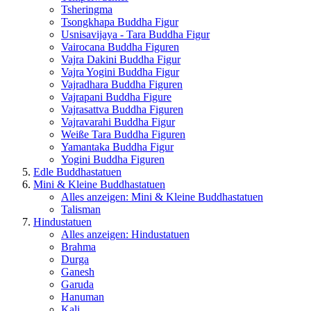
Tsheringma
Tsongkhapa Buddha Figur
Usnisavijaya - Tara Buddha Figur
Vairocana Buddha Figuren
Vajra Dakini Buddha Figur
Vajra Yogini Buddha Figur
Vajradhara Buddha Figuren
Vajrapani Buddha Figure
Vajrasattva Buddha Figuren
Vajravarahi Buddha Figur
Weiße Tara Buddha Figuren
Yamantaka Buddha Figur
Yogini Buddha Figuren
Edle Buddhastatuen
Mini & Kleine Buddhastatuen
Alles anzeigen: Mini & Kleine Buddhastatuen
Talisman
Hindustatuen
Alles anzeigen: Hindustatuen
Brahma
Durga
Ganesh
Garuda
Hanuman
Kali