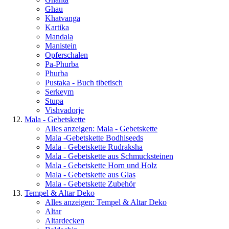
Ghau
Khatvanga
Kartika
Mandala
Manistein
Opferschalen
Pa-Phurba
Phurba
Pustaka - Buch tibetisch
Serkeym
Stupa
Vishvadorje
Mala - Gebetskette
Alles anzeigen: Mala - Gebetskette
Mala -Gebetskette Bodhiseeds
Mala - Gebetskette Rudraksha
Mala - Gebetskette aus Schmucksteinen
Mala - Gebetskette Horn und Holz
Mala - Gebetskette aus Glas
Mala - Gebetskette Zubehör
Tempel & Altar Deko
Alles anzeigen: Tempel & Altar Deko
Altar
Altardecken