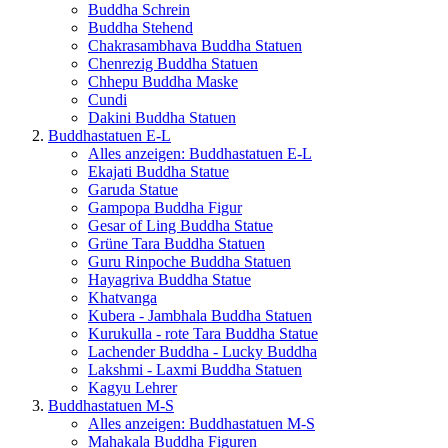
Buddha Schrein
Buddha Stehend
Chakrasambhava Buddha Statuen
Chenrezig Buddha Statuen
Chhepu Buddha Maske
Cundi
Dakini Buddha Statuen
Buddhastatuen E-L
Alles anzeigen: Buddhastatuen E-L
Ekajati Buddha Statue
Garuda Statue
Gampopa Buddha Figur
Gesar of Ling Buddha Statue
Grüne Tara Buddha Statuen
Guru Rinpoche Buddha Statuen
Hayagriva Buddha Statue
Khatvanga
Kubera - Jambhala Buddha Statuen
Kurukulla - rote Tara Buddha Statue
Lachender Buddha - Lucky Buddha
Lakshmi - Laxmi Buddha Statuen
Kagyu Lehrer
Buddhastatuen M-S
Alles anzeigen: Buddhastatuen M-S
Mahakala Buddha Figuren