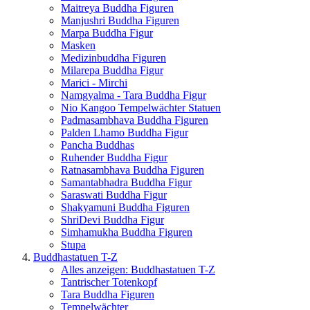
Maitreya Buddha Figuren
Manjushri Buddha Figuren
Marpa Buddha Figur
Masken
Medizinbuddha Figuren
Milarepa Buddha Figur
Marici - Mirchi
Namgyalma - Tara Buddha Figur
Nio Kangoo Tempelwächter Statuen
Padmasambhava Buddha Figuren
Palden Lhamo Buddha Figur
Pancha Buddhas
Ruhender Buddha Figur
Ratnasambhava Buddha Figuren
Samantabhadra Buddha Figur
Saraswati Buddha Figur
Shakyamuni Buddha Figuren
ShriDevi Buddha Figur
Simhamukha Buddha Figuren
Stupa
Buddhastatuen T-Z
Alles anzeigen: Buddhastatuen T-Z
Tantrischer Totenkopf
Tara Buddha Figuren
Tempelwächter