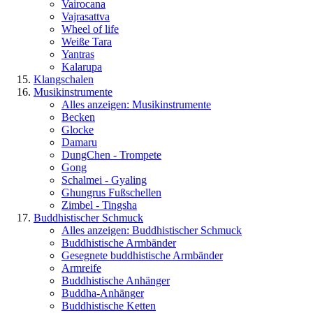
Vairocana
Vajrasattva
Wheel of life
Weiße Tara
Yantras
Kalarupa
Klangschalen
Musikinstrumente
Alles anzeigen: Musikinstrumente
Becken
Glocke
Damaru
DungChen - Trompete
Gong
Schalmei - Gyaling
Ghungrus Fußschellen
Zimbel - Tingsha
Buddhistischer Schmuck
Alles anzeigen: Buddhistischer Schmuck
Buddhistische Armbänder
Gesegnete buddhistische Armbänder
Armreife
Buddhistische Anhänger
Buddha-Anhänger
Buddhistische Ketten