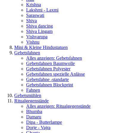
Krishna
Lakshmi - Laxmi
Saraswati
Shiva
Shiva dancing
Shiva Lingam
Vishvarupa
Vishnu
Mini & Kleine Hindustatuen
Gebetsfahnen
Alles anzeigen: Gebetsfahnen
Gebetsfahnen Baumwolle
Gebetsfahnen Polyester
Gebetsfahnen spezielle Anlässe
Gebetsfahne -standarte
Gebetsfahnen Blockprint
Fahnen
Gebetsmühlen
Ritualgegenstände
Alles anzeigen: Ritualgegenstände
Bhumba
Damaru
Dipa - Butterlampe
Dorje - Vajra
Ghanta