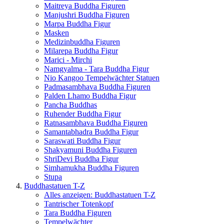
Maitreya Buddha Figuren
Manjushri Buddha Figuren
Marpa Buddha Figur
Masken
Medizinbuddha Figuren
Milarepa Buddha Figur
Marici - Mirchi
Namgyalma - Tara Buddha Figur
Nio Kangoo Tempelwächter Statuen
Padmasambhava Buddha Figuren
Palden Lhamo Buddha Figur
Pancha Buddhas
Ruhender Buddha Figur
Ratnasambhava Buddha Figuren
Samantabhadra Buddha Figur
Saraswati Buddha Figur
Shakyamuni Buddha Figuren
ShriDevi Buddha Figur
Simhamukha Buddha Figuren
Stupa
Buddhastatuen T-Z
Alles anzeigen: Buddhastatuen T-Z
Tantrischer Totenkopf
Tara Buddha Figuren
Tempelwächter