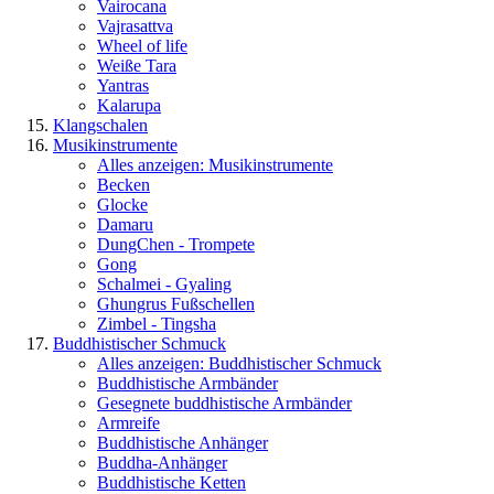
Vairocana
Vajrasattva
Wheel of life
Weiße Tara
Yantras
Kalarupa
Klangschalen
Musikinstrumente
Alles anzeigen: Musikinstrumente
Becken
Glocke
Damaru
DungChen - Trompete
Gong
Schalmei - Gyaling
Ghungrus Fußschellen
Zimbel - Tingsha
Buddhistischer Schmuck
Alles anzeigen: Buddhistischer Schmuck
Buddhistische Armbänder
Gesegnete buddhistische Armbänder
Armreife
Buddhistische Anhänger
Buddha-Anhänger
Buddhistische Ketten