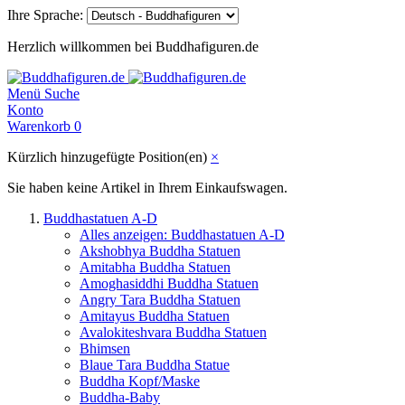
Ihre Sprache:
Herzlich willkommen bei Buddhafiguren.de
Menü
Suche
Konto
Warenkorb
0
Kürzlich hinzugefügte Position(en)
×
Sie haben keine Artikel in Ihrem Einkaufswagen.
Buddhastatuen A-D
Alles anzeigen: Buddhastatuen A-D
Akshobhya Buddha Statuen
Amitabha Buddha Statuen
Amoghasiddhi Buddha Statuen
Angry Tara Buddha Statuen
Amitayus Buddha Statuen
Avalokiteshvara Buddha Statuen
Bhimsen
Blaue Tara Buddha Statue
Buddha Kopf/Maske
Buddha-Baby