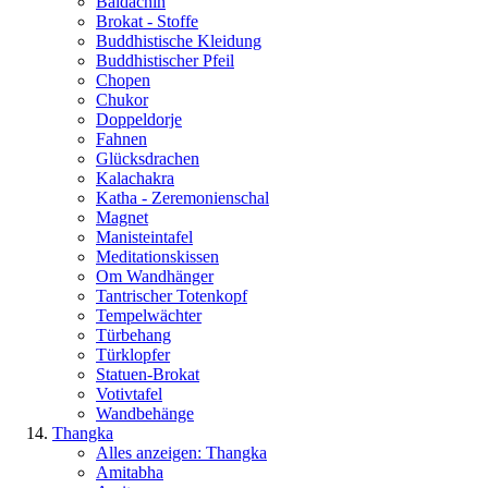
Baldachin
Brokat - Stoffe
Buddhistische Kleidung
Buddhistischer Pfeil
Chopen
Chukor
Doppeldorje
Fahnen
Glücksdrachen
Kalachakra
Katha - Zeremonienschal
Magnet
Manisteintafel
Meditationskissen
Om Wandhänger
Tantrischer Totenkopf
Tempelwächter
Türbehang
Türklopfer
Statuen-Brokat
Votivtafel
Wandbehänge
Thangka
Alles anzeigen: Thangka
Amitabha