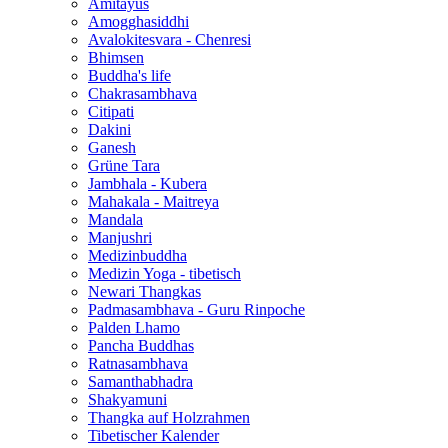
Amitayus
Amogghasiddhi
Avalokitesvara - Chenresi
Bhimsen
Buddha's life
Chakrasambhava
Citipati
Dakini
Ganesh
Grüne Tara
Jambhala - Kubera
Mahakala - Maitreya
Mandala
Manjushri
Medizinbuddha
Medizin Yoga - tibetisch
Newari Thangkas
Padmasambhava - Guru Rinpoche
Palden Lhamo
Pancha Buddhas
Ratnasambhava
Samanthabhadra
Shakyamuni
Thangka auf Holzrahmen
Tibetischer Kalender