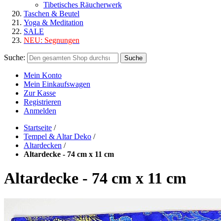
Tibetisches Räucherwerk
Taschen & Beutel
Yoga & Meditation
SALE
NEU:
Segnungen
Suche:
Suche
Mein Konto
Mein Einkaufswagen
Zur Kasse
Registrieren
Anmelden
Startseite
/
Tempel & Altar Deko
/
Altardecken
/
Altardecke - 74 cm x 11 cm
Altardecke - 74 cm x 11 cm