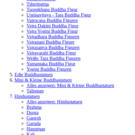
Tsheringma
Tsongkhapa Buddha Figur
Usnisavijaya - Tara Buddha Figur
Vairocana Buddha Figuren
Vajra Dakini Buddha Figur
Vajra Yogini Buddha Figur
Vajradhara Buddha Figuren
Vajrapani Buddha Figure
Vajrasattva Buddha Figuren
Vajravarahi Buddha Figur
Weiße Tara Buddha Figuren
Yamantaka Buddha Figur
Yogini Buddha Figuren
Edle Buddhastatuen
Mini & Kleine Buddhastatuen
Alles anzeigen: Mini & Kleine Buddhastatuen
Talisman
Hindustatuen
Alles anzeigen: Hindustatuen
Brahma
Durga
Ganesh
Garuda
Hanuman
Kali