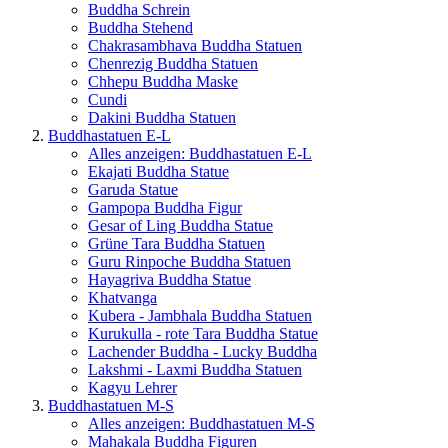
Buddha Schrein
Buddha Stehend
Chakrasambhava Buddha Statuen
Chenrezig Buddha Statuen
Chhepu Buddha Maske
Cundi
Dakini Buddha Statuen
Buddhastatuen E-L
Alles anzeigen: Buddhastatuen E-L
Ekajati Buddha Statue
Garuda Statue
Gampopa Buddha Figur
Gesar of Ling Buddha Statue
Grüne Tara Buddha Statuen
Guru Rinpoche Buddha Statuen
Hayagriva Buddha Statue
Khatvanga
Kubera - Jambhala Buddha Statuen
Kurukulla - rote Tara Buddha Statue
Lachender Buddha - Lucky Buddha
Lakshmi - Laxmi Buddha Statuen
Kagyu Lehrer
Buddhastatuen M-S
Alles anzeigen: Buddhastatuen M-S
Mahakala Buddha Figuren