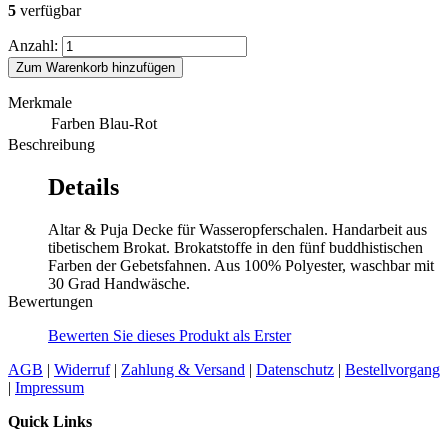
5
verfügbar
Anzahl:
Zum Warenkorb hinzufügen
Merkmale
Farben
Blau-Rot
Beschreibung
Details
Altar & Puja Decke für Wasseropferschalen. Handarbeit aus
tibetischem Brokat. Brokatstoffe in den fünf buddhistischen
Farben der Gebetsfahnen. Aus 100% Polyester, waschbar mit
30 Grad Handwäsche.
Bewertungen
Bewerten Sie dieses Produkt als Erster
AGB
|
Widerruf
|
Zahlung & Versand
|
Datenschutz
|
Bestellvorgang
|
Impressum
Quick Links