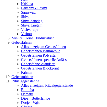
Krishna
Lakshmi - Laxmi
Saraswati
Shiva
Shiva dancing
Shiva Lingam
Vishvarupa
Vishnu
Mini & Kleine Hindustatuen
Gebetsfahnen
Alles anzeigen: Gebetsfahnen
Gebetsfahnen Baumwolle
Gebetsfahnen Polyester
Gebetsfahnen spezielle Anlässe
Gebetsfahne -standarte
Gebetsfahnen Blockprint
Fahnen
Gebetsmühlen
Ritualgegenstände
Alles anzeigen: Ritualgegenstände
Bhumba
Damaru
Dipa - Butterlampe
Dorje - Vajra
Ghanta