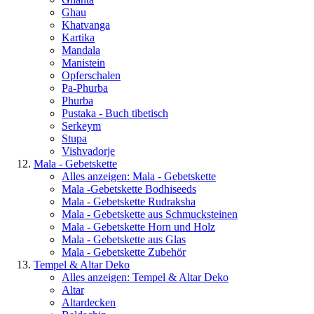
Ghau
Khatvanga
Kartika
Mandala
Manistein
Opferschalen
Pa-Phurba
Phurba
Pustaka - Buch tibetisch
Serkeym
Stupa
Vishvadorje
Mala - Gebetskette
Alles anzeigen: Mala - Gebetskette
Mala -Gebetskette Bodhiseeds
Mala - Gebetskette Rudraksha
Mala - Gebetskette aus Schmucksteinen
Mala - Gebetskette Horn und Holz
Mala - Gebetskette aus Glas
Mala - Gebetskette Zubehör
Tempel & Altar Deko
Alles anzeigen: Tempel & Altar Deko
Altar
Altardecken